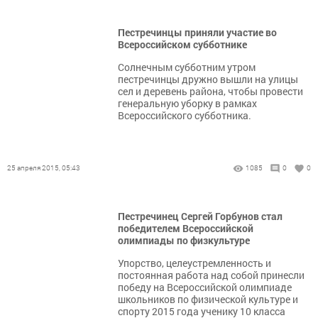
Пестречинцы приняли участие во
Всероссийском субботнике
Солнечным субботним утром
пестречинцы дружно вышли на улицы
сел и деревень района, чтобы провести
генеральную уборку в рамках
Всероссийского субботника.
25 апреля 2015, 05:43
1085
0
0
Пестречинец Сергей Горбунов стал
победителем Всероссийской
олимпиады по физкультуре
Упорство, целеустремленность и
постоянная работа над собой принесли
победу на Всероссийской олимпиаде
школьников по физической культуре и
спорту 2015 года ученику 10 класса