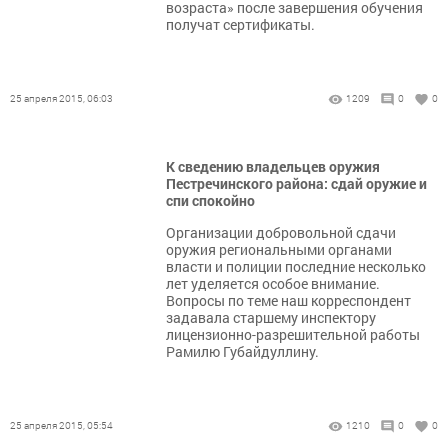
возраста» после завершения обучения
получат сертификаты.
25 апреля 2015, 06:03
1209
0
0
К сведению владельцев оружия
Пестречинского района: сдай оружие и
спи спокойно
Организации добровольной сдачи
оружия региональными органами
власти и полиции последние несколько
лет уделяется особое внимание.
Вопросы по теме наш корреспондент
задавала старшему инспектору
лицензионно-разрешительной работы
Рамилю Губайдуллину.
25 апреля 2015, 05:54
1210
0
0