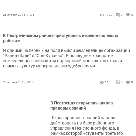
25 апреля 2015, 11:05
1122
0
0
В Пестречинском районе приступили к весенне-полевым
работам
И одними из первых на поля вышли земледельцы организаций
"Рацин-Шали" и "Соя-Кулаево". В последнем хозяйстве
земледельцы занимаются подкормкой многолетних трав и
озимых культур минеральными удобрениями.
25 апреля 2015, 10:38
1186
0
0
В Пестрецах открылась школа
правовых знаний
Школа правовых знаний начала
действовать на базе районного
управления Пенсионного фонда, в
рамках которой «студенты третьего