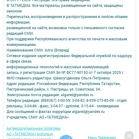
© ТАТМЕДИА. Все материалы, размещенные на сайте, защищены
законом.
Перепечатка, воспроизведение и распространение в любом объеме
информации,
размещенной на сайте, возможна только с письменного согласия
редакций СМИ.
При поддержке Республиканского агентства по печати и массовым
коммуникациям.
Наименование СМИ: Алга (Вперед)
Сетевое издание зарегистрировано Федеральной службой по надзору
в сфере связи,
информационных технологий и массовых коммуникаций,
запись о регистрации СМИ Эл № ФС77-90150 от 7 октября 2025 г.
ФИО главного редактора: Шамсутдинова Ольга Петровна
Адрес редакции: Российская Федерация, Республика Татарстан,
Пестречинский район, с. Пестрецы, ул. Советская, 34.
Электронная почта редакции: algared@yandex.ru
Телефон редакции: (884367) 3-00-59; 3-04-82, 8-939-375-85-09 - отдел
рекламы; 3-04-86 - факс; 3-04-37 - дубляж; 3-15-64 - телевидение.
Для сообщений о фактах коррупции algared@yandex.ru
Учредитель СМИ: АО «ТАТМЕДИА»
Антикоррупционная политика
АО «ТАТМЕДИА» использует «cookie»
для персонализации сервисов и
Наш Telegram