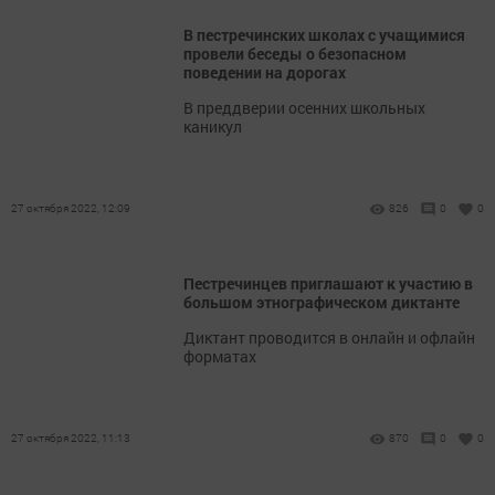
В пестречинских школах с учащимися
провели беседы о безопасном
поведении на дорогах
В преддверии осенних школьных
каникул
27 октября 2022, 12:09
826
0
0
Пестречинцев приглашают к участию в
большом этнографическом диктанте
Диктант проводится в онлайн и офлайн
форматах
27 октября 2022, 11:13
870
0
0