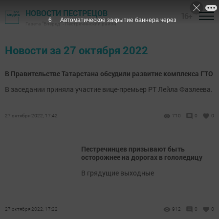
НОВОСТИ ПЕСТРЕЦОВ
16+
5
Автоматическое закрытие баннера через
Газета "Вперед" - Пестречинский район
Новости за 27 октября 2022
В Правительстве Татарстана обсудили развитие комплекса ГТО
В заседании приняла участие вице-премьер РТ Лейла Фазлеева.
27 октября 2022, 17:42
710
0
0
Пестречинцев призывают быть
осторожнее на дорогах в гололедицу
В грядущие выходные
27 октября 2022, 17:22
912
0
0