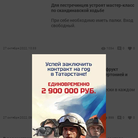
Для пестречинцев устроят мастер-класс
по скандинавской ходьбе
При себе необходимо иметь палки. Вход
свободный.
27 октября 2022, 10:33
1034
0
0
Популярный в Татарстане фрукт
поможет справиться с гипертонией и
повышенным сахаром
Его можно купить практически в каждом
супермаркете.
27 октября 2022, 09:54
899
0
0