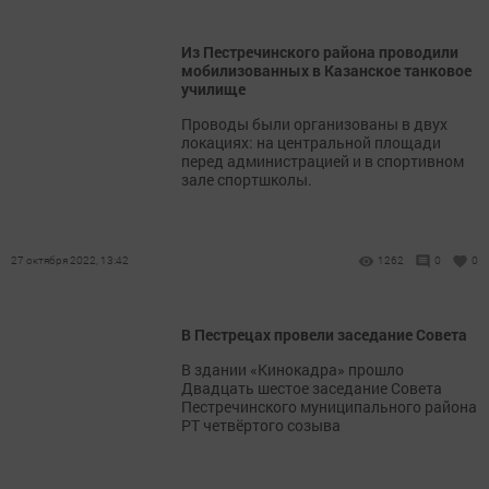
Из Пестречинского района проводили
мобилизованных в Казанское танковое
училище
Проводы были организованы в двух
локациях: на центральной площади
перед администрацией и в спортивном
зале спортшколы.
27 октября 2022, 13:42
1262
0
0
В Пестрецах провели заседание Совета
В здании «Кинокадра» прошло
Двадцать шестое заседание Совета
Пестречинского муниципального района
РТ четвёртого созыва