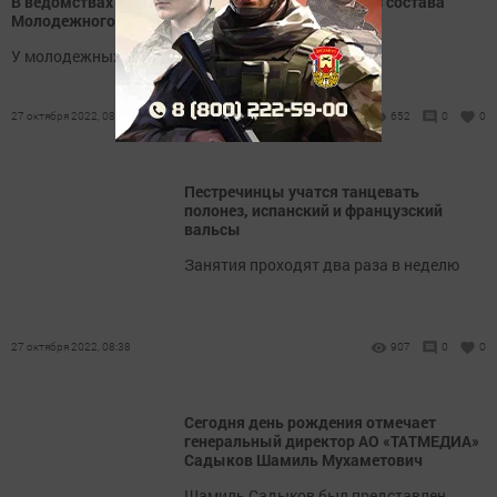
В ведомствах Татарстана появились советники из состава
Молодежного правительства РТ
У молодежных помощников много проектов
27 октября 2022, 08:41
652
0
0
Пестречинцы учатся танцевать
полонез, испанский и французский
вальсы
Занятия проходят два раза в неделю
27 октября 2022, 08:38
907
0
0
Сегодня день рождения отмечает
генеральный директор АО «ТАТМЕДИА»
Садыков Шамиль Мухаметович
Шамиль Садыков был представлен