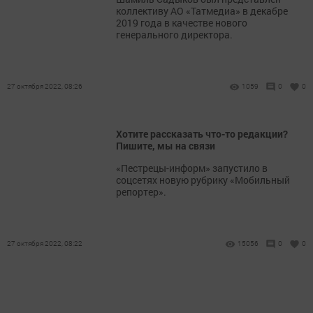
коллективу АО «Татмедиа» в декабре
2019 года в качестве нового
генерального директора.
27 октября 2022, 08:26
1059
0
0
Хотите рассказать что-то редакции?
Пишите, мы на связи
«Пестрецы-информ» запустило в
соцсетях новую рубрику «Мобильный
репортер».
27 октября 2022, 08:22
15056
0
0