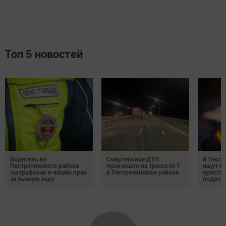
Топ 5 новостей
Водитель из
Смертельное ДТП
В Пестр
Пестречинского района
произошло на трассе М-7
ищут м
оштрафован и лишён прав
в Пестречинском районе
пристав
за пьяную езду
подрос