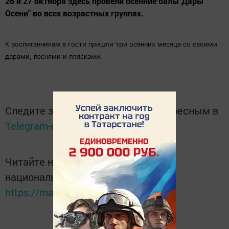
26 и 27 октября здесь провели осенние балы"Дары
Осени" во всех возрастных группах.
К воспитанникам в гости пришли три осенних месяца со своими
дарами, песнями и плясками.
Следите за самым важным и интересным в
Telegram-канале
Татмедиа
Читайте новости Татарстана в
национальном мессенджере MАХ:
https://max.ru/tatmedia