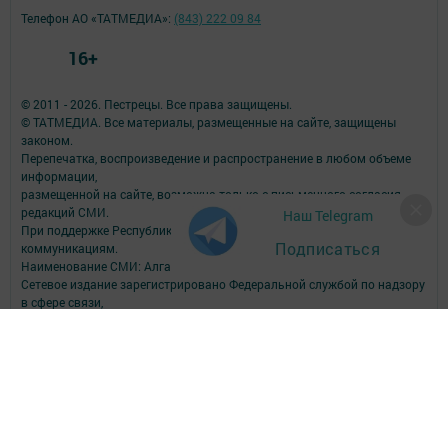
Телефон АО «ТАТМЕДИА»:
(843) 222 09 84
16+
© 2011 - 2026. Пестрецы. Все права защищены.
© ТАТМЕДИА. Все материалы, размещенные на сайте, защищены
законом.
Перепечатка, воспроизведение и распространение в любом объеме
информации,
размещенной на сайте, возможна только с письменного согласия
редакций СМИ.
Наш Telegram
При поддержке Республиканского агентства по печати и массовым
Подписаться
коммуникациям.
Наименование СМИ: Алга (Вперед)
Сетевое издание зарегистрировано Федеральной службой по надзору
в сфере связи,
информационных технологий и массовых коммуникаций,
запись о регистрации СМИ Эл № ФС77-90150 от 7 октября 2025 г.
ФИО главного редактора: Шамсутдинова Ольга Петровна
Адрес редакции: Российская Федерация, Республика Татарстан,
Пестречинский район, с. Пестрецы, ул. Советская, 34.
Электронная почта редакции: algared@yandex.ru
Телефон редакции: (884367) 3-00-59; 3-04-82, 8-939-375-85-09 - отдел
рекламы; 3-04-86 - факс; 3-04-37 - дубляж; 3-15-64 - телевидение.