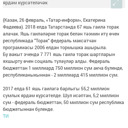
(Казан, 26 февраль, «Татар-информ», Екатерина
Фадеева). 2018 елда Татарстанда 67 яшь гаилә торак
алачак. Яшь гаиләләрне торак белән тәэмин итү өчен
республикада "Торак" федераль максатчан
программасы 2006 елдан тормышка ашырыла.
Бу вакыт эчендә 7 771 яшь гаилә торак шартларын
яхшырту өчен социаль түләүләр алды. Федераль
бюджеттан 1 миллиард 750 миллион сум акча бүленде,
республиканыкыннан - 2 миллиард 415 миллион сум.
2017 елда 61 яшь гаиләгә барлыгы 55,2 миллион
сумлык ярдәм күрсәтелде. Шул исәптән, 5,2 миллион
сум - федераль бюджеттан, 50 миллион сум республика
бюджетыннан бүленде.
ТИ