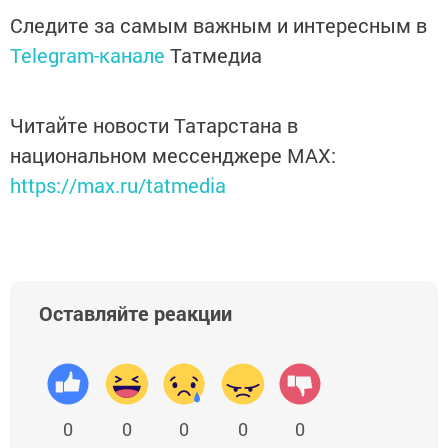
Следите за самым важным и интересным в
Telegram-канале
Татмедиа
Читайте новости Татарстана в
национальном мессенджере MАХ:
https://max.ru/tatmedia
Оставляйте реакции
0
0
0
0
0