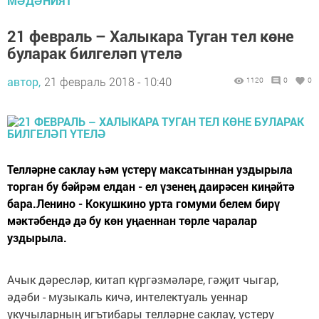
МӘДӘНИЯТ
21 февраль – Халыкара Туган тел көне
буларак билгеләп үтелә
автор,
21 февраль 2018 - 10:40
1120
0
0
Телләрне саклау һәм үстерү максатыннан уздырыла
торган бу бәйрәм елдан - ел үзенең даирәсен киңәйтә
бара.Ленино - Кокушкино урта гомуми белем бирү
мәктәбендә дә бу көн уңаеннан төрле чаралар
уздырыла.
Ачык дәресләр, китап күргәзмәләре, гәҗит чыгар,
әдәби - музыкаль кичә, интелектуаль уеннар
укучыларның игътибары телләрне саклау, үстерү