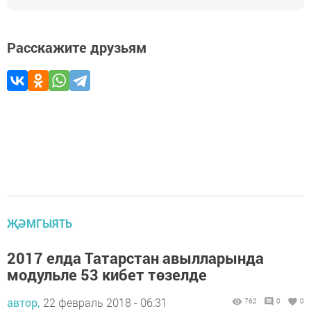
Расскажите друзьям
ҖӘМГЫЯТЬ
2017 елда Татарстан авылларында
модульле 53 кибет төзелде
автор,
22 февраль 2018 - 06:31
762
0
0