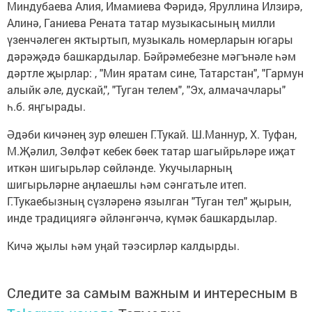
Миндубаева Алия, Имамиева Фәридә, Яруллина Илзирә,
Алинә, Ганиева Рената татар музыкасының милли
үзенчәлеген яктыртып, музыкаль номерларын югары
дәрәҗәдә башкардылар. Бәйрәмебезне мәгънәле һәм
дәртле җырлар: , "Мин яратам сине, Татарстан", "Гармун
алыйк әле, дускай,", "Туган телем", "Эх, алмачачлары"
һ.б. яңгырады.
Әдәби кичәнең зур өлешен Г.Тукай. Ш.Маннур, Х. Туфан,
М.Җәлил, Зөлфәт кебек бөек татар шагыйрьләре иҗат
иткән шигырьләр сөйләнде. Укучыларның
шигырьләрне аңлаешлы һәм сәнгатьле итеп.
Г.Тукаебызның сүзләренә язылган "Туган тел" җырын,
инде традициягә әйләнгәнчә, күмәк башкардылар.
Кичә җылы һәм уңай тәэсирләр калдырды.
Следите за самым важным и интересным в