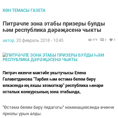
КӨН ТЕМАСЫ ГАЗЕТА
Питрәчле зона этабы призеры булды
һәм республика дәрәҗәсенә чыкты
автор,
20 февраль 2018 - 10:45
976
0
0
Питрәч икенче мәктәбе укытучысы Елена
Галәветдинова "Тәрбия һәм өстәмә белем бирү
өлкәсендә иң яхшы хезмәткәр" республика һөнәри
осталык конкурсының зона этабында,
"Өстәмә белем бирү педагогы" номинациясендә өченче
призлы урын алды.