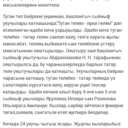
мәсьәләләренә юнәлтелә.
Туган тел бәйрәме уңаеннан, башлангыч сыйныф
укучылары катнашында,"Туган телем - иркә гөлем" дип
исемләнгән әдәби кичә уздырылды. Әдәби кичә туган
телебез - татар телен саклап калу, телгә карата җылы
мөнәсәбәт, телнең кыйммәте һәм телебезне үстерү
максатыннан оештырылды. Оештыру эше башлангыч
сыйныф укытучысы Абдрахманова Н. Н. тарафыннан
оештырылса да, бу чараныәзерләүдә барлык татар
теле укытучылары да катнашты. Укучыларның бәйрәм
чарасына катнашу, туган телебез - татар телендә үз
сәләтләрен күрсәтәсе килү, аеруча уңай тәэсир
калдырды. Әдәби кичәне алып бару 4 нче һәм 5 нче
сыйныф укычлары Яруллина Илзирә һәм Рахимова
Ильзирага йөкләнде. Кызлар, һәрбер әйтеләсе фикерне
төгәл,эзлекле, сәнгатьле итеп җиткерә белделәр.
Кичәдә 24 укучы чыгыш ясады. Җырчы кызларыбыз: