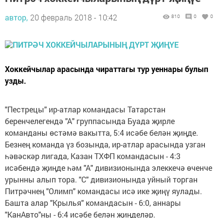
автор,
20 февраль 2018 - 10:42
810
0
0
Хоккейчылар арасында чираттагы тур уеннары булып
узды.
"Пестрецы" ир-атлар командасы Татарстан
беренчелегендә "А" группасында Буада җирле
команданы өстәмә вакытта, 5:4 исәбе белән җиңде.
Безнең команда үз бозында, ир-атлар арасында узган
һәвәскәр лигада, Казан ТХФП командасын - 4:3
исәбендә җиңде һәм "А" дивизионында элеккечә өченче
урынны алып тора. "С" дивизионында уйный торган
Питрәчнең "Олимп" командасы исә ике җиңү яулады.
Башта алар "Крылья" командасын - 6:0, аннары
"КанАвто"ны - 6:4 исәбе белән җиңделәр.