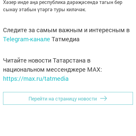
Хәзер инде аңа республика дәрәҗәсендә тагын бер
сынау этабын үтәргә туры киләчәк.
Следите за самым важным и интересным в
Telegram-канале
Татмедиа
Читайте новости Татарстана в
национальном мессенджере MАХ:
https://max.ru/tatmedia
Перейти на страницу новости