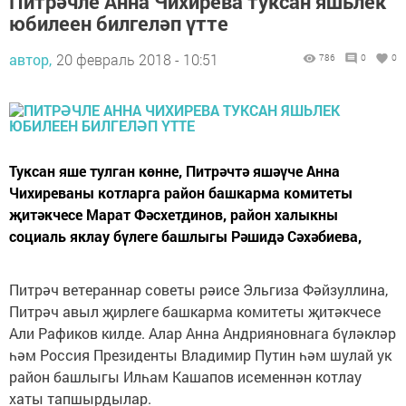
Питрәчле Анна Чихирева туксан яшьлек
юбилеен билгеләп үтте
автор,
20 февраль 2018 - 10:51
786
0
0
Туксан яше тулган көнне, Питрәчтә яшәүче Анна
Чихиреваны котларга район башкарма комитеты
җитәкчесе Марат Фәсхетдинов, район халыкны
социаль яклау бүлеге башлыгы Рәшидә Сәхәбиева,
Питрәч ветераннар советы рәисе Эльгиза Фәйзуллина,
Питрәч авыл җирлеге башкарма комитеты җитәкчесе
Али Рафиков килде. Алар Анна Андрияновнага бүләкләр
һәм Россия Президенты Владимир Путин һәм шулай ук
район башлыгы Илһам Кашапов исеменнән котлау
хаты тапшырдылар.