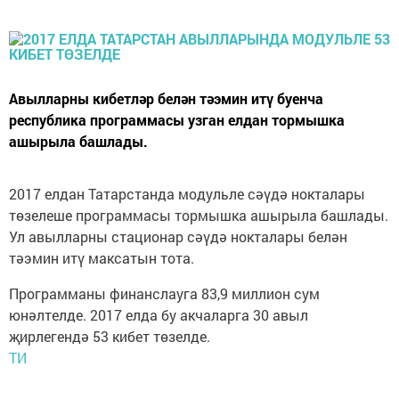
Авылларны кибетләр белән тәэмин итү буенча
республика программасы узган елдан тормышка
ашырыла башлады.
2017 елдан Татарстанда модульле сәүдә нокталары
төзелеше программасы тормышка ашырыла башлады.
Ул авылларны стационар сәүдә нокталары белән
тәэмин итү максатын тота.
Программаны финанслауга 83,9 миллион сум
юнәлтелде. 2017 елда бу акчаларга 30 авыл
җирлегендә 53 кибет төзелде.
ТИ