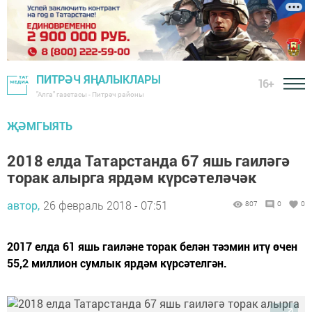
ПИТРӘЧ ЯҢАЛЫКЛАРЫ
16+
"Алга" газетасы - Питрәч районы
ҖӘМГЫЯТЬ
2018 елда Татарстанда 67 яшь гаиләгә
торак алырга ярдәм күрсәтеләчәк
автор,
26 февраль 2018 - 07:51
807
0
0
2017 елда 61 яшь гаиләне торак белән тәэмин итү өчен
55,2 миллион сумлык ярдәм күрсәтелгән.