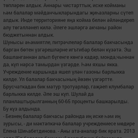
төпләрен алдык. Аннары чистарттык, иске койманы
һәм балалар мәйданчыкларындагы җиһазларны сүтеп
алдык. Инде территорияне яңа койма белән әйләндереп
алу төгәлләнеп килә. Әлеге эшләргә акчаны район
бюджетыннан алдык.
Шунысы әһәмиятле, питрәчлеләр балалар бакчасында
барган бөтен үзгәрешләрне игътибар белән күзәтә. Эш
башланганнан алып бүгенге көнгә кадәр, монда,чыннан
да, күп нәрсә тамырдан үзгәрде. Һәм яхшы якка.
Учреждение каршында яшел үлән газоны барлыкка
килде. Ул балалар бакчасының йөзен үзгәртте.
Брусчаткадан бик матур тротуарлар, гаҗәеп клумбалар
барлыкка килде. Әле эш күп. Шулай да
планлаштырылганның 60-65 проценты башкарылды.
Бу күз алдында.
- Безнең балалар бакчасы районда иң иске һәм иң
зурысы, - ди мәктәпкәчә балалар учреждениесе мөдире
Елена Шиһабетдинова. - Аны ата-аналар бик ярата. 2013