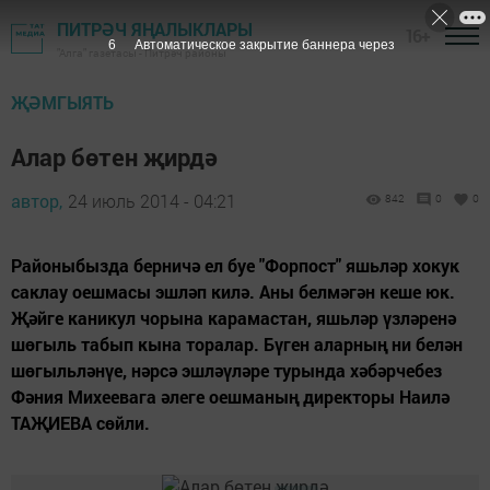
ПИТРӘЧ ЯҢАЛЫКЛАРЫ
16+
5
Автоматическое закрытие баннера через
"Алга" газетасы - Питрәч районы
ҖӘМГЫЯТЬ
Алар бөтен җирдә
автор,
24 июль 2014 - 04:21
842
0
0
Районыбызда берничә ел буе "Форпост" яшьләр хокук
саклау оешмасы эшләп килә. Аны белмәгән кеше юк.
Җәйге каникул чорына карамастан, яшьләр үзләренә
шөгыль табып кына торалар. Бүген аларның ни белән
шөгыльләнүе, нәрсә эшләүләре турында хәбәрчебез
Фәния Михеевага әлеге оешманың директоры Наилә
ТАҖИЕВА сөйли.