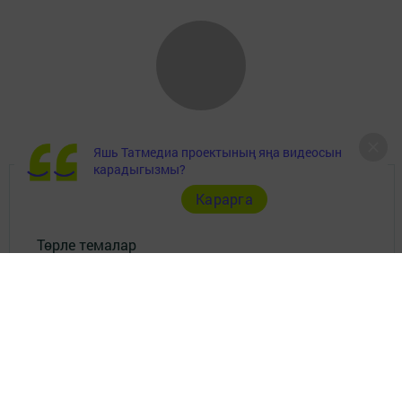
Яшь Татмедиа проектының яңа видеосын
карадыгызмы?
Карарга
Докуметлар
Төрле темалар
Телефон АО «ТАТМЕДИА»:
(843) 222 09 84