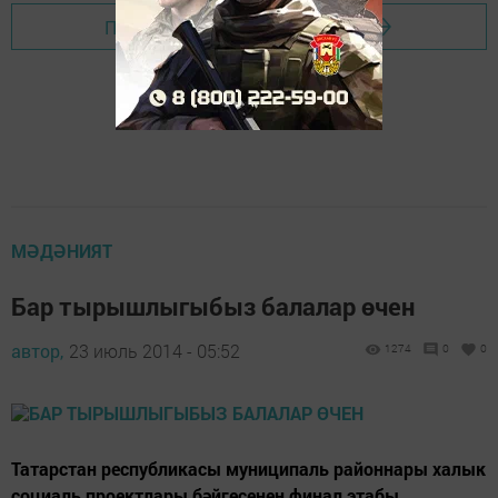
Перейти на страницу новости
МӘДӘНИЯТ
Бар тырышлыгыбыз балалар өчен
автор,
23 июль 2014 - 05:52
1274
0
0
Татарстан республикасы муниципаль районнары халык
социаль проектлары бәйгесенең финал этабы