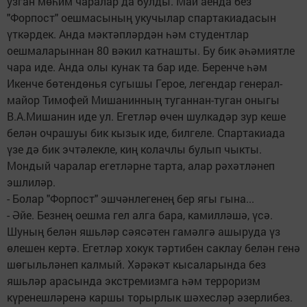
узган мөһим чаралар да булды. Май аенда без
"Форпост" оешмасының укучылар спартакиадасын
үткәрдек. Анда мәктәпләрдән һәм студентлар
оешмаларыннан 80 вәкил катнашты. Бу бик әһәмиятле
чара иде. Анда олы кунак та бар иде. Беренче һәм
Икенче бөтендөнья сугышы Герое, легендар генерал-
майор Тимофей Мишанинның туганнан-туган оныгы
В.А.Мишанин иде ул. Егетләр өчен шулкадәр зур кеше
белән очрашуы бик кызык иде, билгеле. Спартакиада
үзе дә бик эчтәлекле, киң колачлы булып чыкты.
Мондый чаралар егетләрне тарта, алар рәхәтләнеп
эшлиләр.
- Болар "Форпост" эшчәнлегенең бер ягы гына...
- Әйе. Безнең оешма гел алга бара, камилләшә, үсә.
Шуның белән яшьләр сәясәтен гамәлгә ашыруда үз
өлешен кертә. Егетләр хокук тәртибен саклау белән генә
шөгыльләнеп калмый. Хәрәкәт кысаларында без
яшьләр арасында экстремизмга һәм терроризм
күренешләренә каршы торырлык шәхесләр әзерлибез.