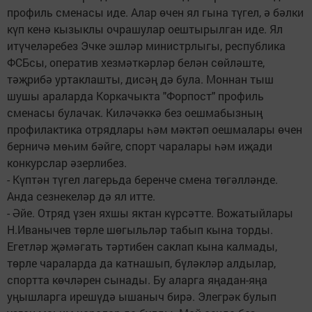
профиль сменасы иде. Алар өчен ял гына түгел, ә бәлки
күп кенә кызыклы очрашулар оештырылган иде. Ял
итүчеләребез Эчке эшләр министрлыгы, республика
ФСБсы, оператив хезмәткәрләр белән сөйләште,
тәҗрибә уртаклашты, дисәң дә була. Моннан тыш
шушы араларда Коркачыкта "Форпост" профиль
сменасы булачак. Киләчәккә без оешмабызның
профилактика отрядлары һәм мәктәп оешмалары өчен
берничә мөһим бәйге, спорт чаралары һәм иҗади
конкурслар әзерлибез.
- Күптән түгел лагерьда беренче смена төгәлләнде.
Анда сезнекеләр дә ял итте.
- Әйе. Отряд үзен яхшы яктан күрсәтте. Вожатыйлары
Н.Иванычев төрле шөгыльләр табып кына торды.
Егетләр җәмәгать тәртибен саклап кына калмады,
төрле чараларда да катнашып, бүләкләр алдылар,
спортта көчләрен сынады. Бу аларга яңадан-яңа
уңышларга ирешүдә ышаныч бирә. Элегрәк булып