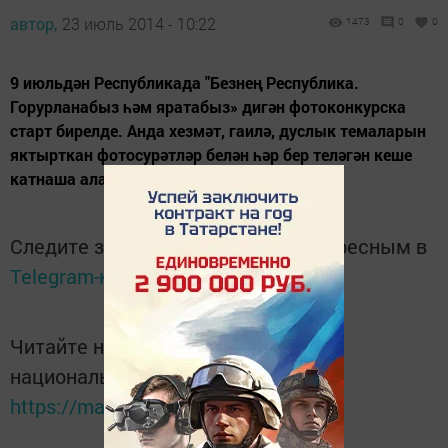
автор,
23 июль 2014 - 10:22
1473
0
0
9 июльдән Республикада "Безнең Республика.
Горурланабыз һәм яратабыз» дигән фотоконкурска
старт бирелде. Анда хезмәт, гаилә, дуслык темаларын
яктырткан фотосурәтләр белән һәр бер теләгән кеше
катнаша ала.
Следите за самым важным и интересным в
Telegram-канале
Татмедиа
Читайте новости Татарстана в
национальном мессенджере MАХ:
https://max.ru/tatmedia