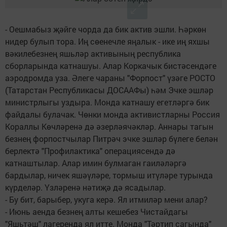
- Оешмабыз җәйге чорда да бик актив эшли. Һәркөн
нидер булып тора. Иң сөенечле яңалык - ике иң яхшы
вәкилебезнең яшьләр активының республика
сборларында катнашуы. Алар Коркачык бистәсендәге
аэродромда уза. Әлеге чараны "Форпост" үзәге РОСТО
(Татарстан Республикасы ДОСААФы) һәм Эчке эшләр
министрлыгы уздыра. Монда катнашу егетләргә бик
файдалы булачак. Чөнки монда активистларны Россия
Кораллы Көчләренә дә әзерләячәкләр. Аннары тагын
безнең форпостчылар Питрәч эчке эшләр бүлеге белән
берлектә "Профилактика" операциясендә дә
катнаштылар. Алар имин булмаган гаиләләргә
бардылар, ничек яшәүләре, тормыш итүләре турында
күрделәр. Үзләренә нәтиҗә дә ясадылар.
- Бу бит, барыбер, укуга керә. Ял итмиләр мени алар?
- Июнь аенда безнең алты кешебез Чистайдагы
"Яшьтәш" лагеренда ял итте. Монда "Тәртип сагында"