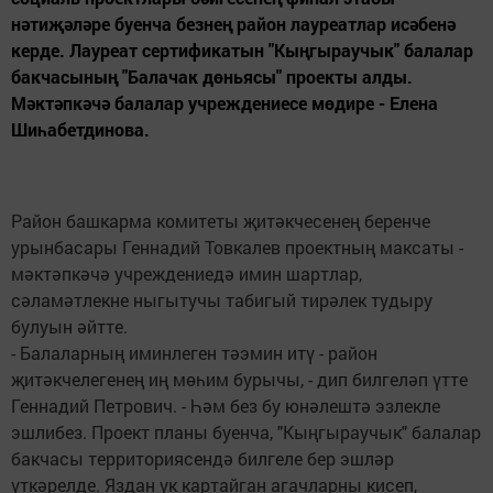
нәтиҗәләре буенча безнең район лауреатлар исәбенә
керде. Лауреат сертификатын "Кыңгыраучык" балалар
бакчасының "Балачак дөньясы" проекты алды.
Мәктәпкәчә балалар учреждениесе мөдире - Елена
Шиһабетдинова.
Район башкарма комитеты җитәкчесенең беренче
урынбасары Геннадий Товкалев проектның максаты -
мәктәпкәчә учреждениедә имин шартлар,
сәламәтлекне ныгытучы табигый тирәлек тудыру
булуын әйтте.
- Балаларның иминлеген тәэмин итү - район
җитәкчелегенең иң мөһим бурычы, - дип билгеләп үтте
Геннадий Петрович. - Һәм без бу юнәлештә эзлекле
эшлибез. Проект планы буенча, "Кыңгыраучык" балалар
бакчасы территориясендә билгеле бер эшләр
үткәрелде. Яздан ук картайган агачларны кисеп,