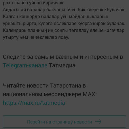
рәхәтләнеп уйнап йөриячәк.
Алдагы ай балалар бакчасы өчен бик киеренке булачак.
Калган көннәрдә балалар уен мәйданчыкларын
урнаштырырга, күләгә өслекләре куярга кирәк булачак.
Календарь планның иң соңгы төгәлләү өлеше - агачлар
утырту һәм чәчәклекләр ясау.
Следите за самым важным и интересным в
Telegram-канале
Татмедиа
Читайте новости Татарстана в
национальном мессенджере MАХ:
https://max.ru/tatmedia
Перейти на страницу новости