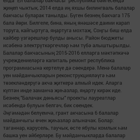
елда "Ел балалар бакчасы" республика бәйгесендә
җиңеп чыктык, 2014 елда иң яхшы билингваль балалар
бакчасы буларак танылды. Бүген безнең бакчага 175
бала йөри. Билгеле, бина, яның янәшәсе даими карап
торуга, кайгыртуга, яңартуга мохтаҗ. Соңгы биш елда
кайбер үзгәрешләр булды анысы. Район бюджеты
исәбенә электрүткәргечләр һәм түбә алыштырылды.
Балалар бакчасының 2015-2016 елларга мәктәпкәчә
учреждениеләргә капиталь ремонт республика
программасына кертелүе дә сөендерә. Менә балалар
уен мәйданчыкларын реконструкцияләүгә һәм
төзекләндерүгә акча җиткерә алмый идек. Аларга
күптән инде заманча җиһазлар, яңарту кирәк иде.
Безнең "Балачак дөньясы" проекты лауреатлар
исәбендә булуын белгәч, бик сөендек.
Әңгәмәдән белүемчә, грант акчасына 6 балалар
мәйданчыгы өчен җиһазлар алыначак. Болар:
таганнар, карусель, таучык, өсте ябулы комлык һәм
башка уен әйберләре. Бу мәйданчыкларда балалар