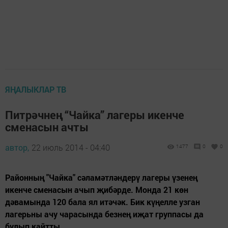
ЯҢАЛЫКЛАР ТВ
Питрәчнең “Чайка” лагеры икенче
сменасын ачты
автор,
22 июль 2014 - 04:40
1477
0
0
Районның "Чайка" сәламәтләндерү лагеры үзенең
икенче сменасын ачып җибәрде. Монда 21 көн
дәвамында 120 бала ял итәчәк. Бик күңелле узган
лагерьны ачу чарасында безнең иҗат группасы да
булып кайтты.