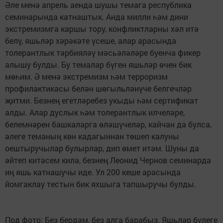
Әле менә апрель аенда шушы темага республика
семинарында катнаштык. Анда милли һәм дини
экстремизмга каршы тору, конфликтларны хәл итә
белү, яшьләр хәрәкәте үсеше, алар арасында
толерантлык тәрбияләү мәсьәләләре буенча фикер
алышу булды. Бу темалар бүген яшьләр өчен бик
мөһим. Ә менә экстремизм һәм терроризм
профилактикасы белән шөгыльләнүче белгечләр
җитми. Безнең егетләребез укыды һәм сертификат
алды. Алар дуслык һәм толерантлык илчеләре,
белемнәрен башкаларга өләшүчеләр, кайчан да булса,
әлеге теманың көн кадагыннан төшеп калуны
оештыручылар булырлар, дип өмет итәм. Шуны да
әйтеп китәсем килә, безнең Леонид Чернов семинарда
иң яшь катнашучы иде. Ул 200 кеше арасында
йомгаклау тестын бик яхшыга тапшыручы булды.
Под фото: Без бердәм, без алга барабыз. Яшьләр бүлеге