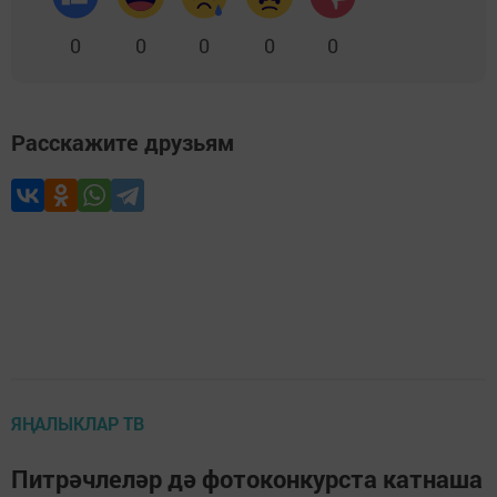
0
0
0
0
0
Расскажите друзьям
ЯҢАЛЫКЛАР ТВ
Питрәчлеләр дә фотоконкурста катнаша