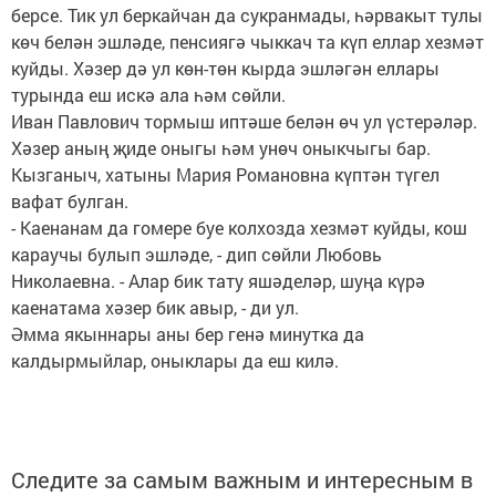
берсе. Тик ул беркайчан да сукранмады, һәрвакыт тулы
көч белән эшләде, пенсиягә чыккач та күп еллар хезмәт
куйды. Хәзер дә ул көн-төн кырда эшләгән еллары
турында еш искә ала һәм сөйли.
Иван Павлович тормыш иптәше белән өч ул үстерәләр.
Хәзер аның җиде оныгы һәм унөч оныкчыгы бар.
Кызганыч, хатыны Мария Романовна күптән түгел
вафат булган.
- Каенанам да гомере буе колхозда хезмәт куйды, кош
караучы булып эшләде, - дип сөйли Любовь
Николаевна. - Алар бик тату яшәделәр, шуңа күрә
каенатама хәзер бик авыр, - ди ул.
Әмма якыннары аны бер генә минутка да
калдырмыйлар, оныклары да еш килә.
Следите за самым важным и интересным в