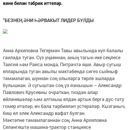
көне белән тәбрик иттеләр.
“БЕЗНЕҢ ӘНИ ҺӘРВАКЫТ ЛИДЕР БУЛДЫ
Анна Архиповна Тегермән Тавы авылында күп балалы
гаиләдә туган. Сүз уңаеннан, аның тагын ике сеңлесе
Таисия һәм Раиса монда, Питрәчтә яши. Авыр сугыш
елларында туган авылы мәктәбендә сигез сыйныф
тәмамлаган, шуннан соң олыларга төрле эшләрдә
булышкан. Ә сугыштан соң үз язмышын – Александр
Павлович Крусевны очраткан, тиздән алар
өйләнешәләр һәм алтмыш елдан артык бергә дус-тату
гомер итәләр, өч бала тәрбияләп үстерәләр. Кызганыч,
биш ел элек Александр вафат булган.
Мәктәпне тәмамлаганнан соң, Анна Архиповна
Селәнгештә машина-трактор станциясе