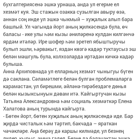
бухгалтериясенә эшкә урнаша, анда ул егерме ел
хезмәт куя. Эш стажын озакка сузылган авыру өзә,
аннан соң инде ул эшкә чыкмый – хуҗалык алып бара
башлый. Ул чагында йорт аның җилкәсендә була, өч
баласы - ике улы һәм кызы әниләренә кулдан килгәнчә
ярдәм итәләр. Ире шофер һәм эретеп ябыштыручы
булып эшли, һәрвакыт, яздан көзгә кадәр туктаусыз эш
белән мәшгуль була, колхозларда иртәдән кичкә кадәр
булыша.
Анна Архиповнада ул елларның хезмәт чыныгуы бүген
дә саклана. Сәламәтлеге белән булган проблемаларга
карамастан, ул бирешми, әйләнә-тирәбездәге дөнья
белән кызыксынуын дәвам итә. Кайгыртучан кызы
Татьяна Александровна һәм социаль хезмәткәр Елена
Халатова аның турында кайгырта.
- Бөтен йорт, бөтен хуҗалык аның җилкәсендә иде. Бар
җирдә чисталык һәм тәртип, бакчада – яраткан
чәчәкләре. Аңа берәү дә каршы килмәде, ул безнең
лидер, кырыс, әмма гадел. Безне дә балачактан эшкә