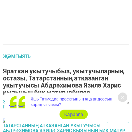
ҖӘМГЫЯТЬ
Яраткан укытучыбыз, укытучыларның
остазы, Татарстанның атказанган
укытучысы Абдрәхимова Язилә Харис
кызының бик матур юбилее
Яшь Татмедиа проектының яңа видеосын
Зөлфия
18 сентябрь 2018
1158
0
0
карадыгызмы?
ГЫЙНИЯТОВА,
- 14:00
Карарга