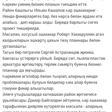
Һәркем үзенең бизнес-планын тәкъдим итте.
Район башлыгы Илһам Кашапов һәр эшмәкәрне: -
Нинди фикерләрегез бар, без нәрсә белән ярдәм итә
алабыз, - дип каршы алды. Биредә барлыгы сигез
проект тикшерелде.
Мәсәлән, хосусый эшмәкәр Роберт Хәмидуллин агач
калдыкларын эшкәртү цехын төзү планнары белән
уртаклашты.
Тагын бер питрәчле Сергей Астраханцев җимеш
бакчасы үстерергә уйлый. Биредә сөт, пыяла-пластик
арматура җитештерү, терлек симертү буенча бизнес-
планнар да яңгырады.
Һәркемне игътибар белән тыңлап, аларның нинди
проблемалары булуын белделәр һәм алар буенча
гомуми фикер алыштылар.
Әлеге утырышларда катнашкан район җитәкчесе
урынбасары Дамир Байгилдин әйтүенчә, һәр эшмәкәр
тарафыннан диярлек күтәрелгән мәсьәлә - аларның