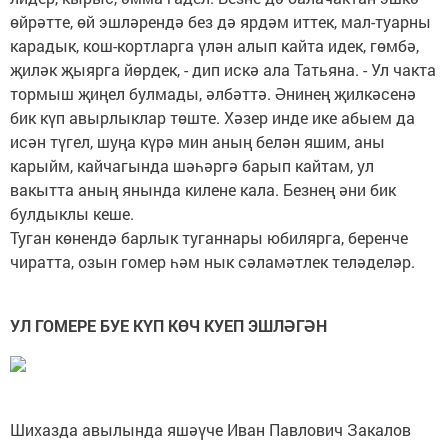
өйрәтте, өй эшләрендә без дә ярдәм иттек, мал-туарны
карадык, кош-кортларга үлән алып кайта идек, гөмбә,
җиләк җыярга йөрдек, - дип искә ала Татьяна. - Ул чакта
тормыш җиңел булмады, әлбәттә. Әнинең җилкәсенә
бик күп авырлыклар төште. Хәзер инде ике абыем да
исән түгел, шуңа күрә мин аның белән яшим, аны
карыйм, кайчагында шәһәргә барып кайтам, ул
вакытта аның янында килене кала. Безнең әни бик
булдыклы кеше.
Туган көнендә барлык туганнары юбилярга, беренче
чиратта, озын гомер һәм нык сәламәтлек теләделәр.
УЛ ГОМЕРЕ БУЕ КҮП КӨЧ КУЕП ЭШЛӘГӘН
Шихазда авылында яшәүче Иван Павлович Закалов