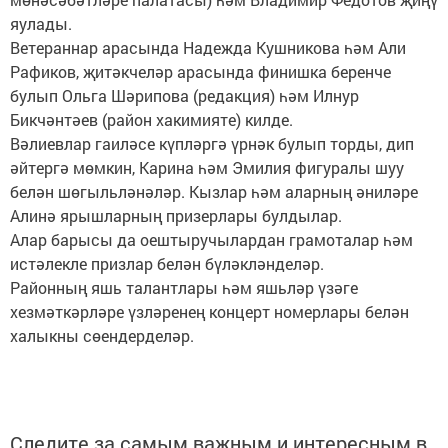
яулады.
Ветераннар арасында Надежда Кушникова һәм Али
Рафиков, җитәкчеләр арасында финишка беренче
булып Ольга Шәрипова (редакция) һәм Илнур
Бикчәнтәев (район хакимияте) килде.
Вәлиевлар гаиләсе күпләргә үрнәк булып торды, дип
әйтергә мөмкин, Карина һәм Эмилия фигуралы шуу
белән шөгыльләнәләр. Кызлар һәм аларның әниләре
Алинә ярышларның призерлары булдылар.
Алар барысы да оештыручылардан грамоталар һәм
истәлекле призлар белән бүләкләнделәр.
Районның яшь талантлары һәм яшьләр үзәге
хезмәткәрләре үзләренең концерт номерлары белән
халыкны сөендерделәр.
Следите за самым важным и интересным в