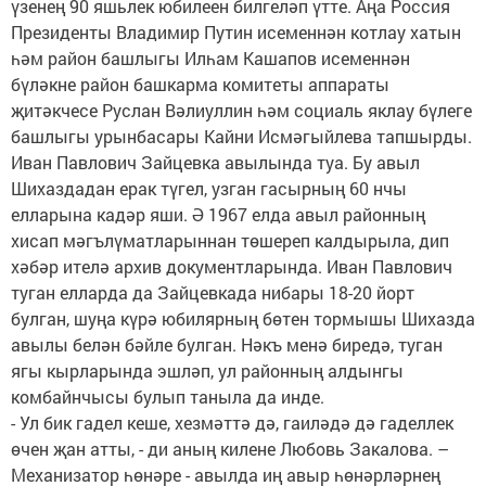
үзенең 90 яшьлек юбилеен билгеләп үтте. Аңа Россия
Президенты Владимир Путин исеменнән котлау хатын
һәм район башлыгы Илһам Кашапов исеменнән
бүләкне район башкарма комитеты аппараты
җитәкчесе Руслан Вәлиуллин һәм социаль яклау бүлеге
башлыгы урынбасары Кайни Исмәгыйлева тапшырды.
Иван Павлович Зайцевка авылында туа. Бу авыл
Шихаздадан ерак түгел, узган гасырның 60 нчы
елларына кадәр яши. Ә 1967 елда авыл районның
хисап мәгълүматларыннан төшереп калдырыла, дип
хәбәр ителә архив документларында. Иван Павлович
туган елларда да Зайцевкада нибары 18-20 йорт
булган, шуңа күрә юбилярның бөтен тормышы Шихазда
авылы белән бәйле булган. Нәкъ менә биредә, туган
ягы кырларында эшләп, ул районның алдынгы
комбайнчысы булып таныла да инде.
- Ул бик гадел кеше, хезмәттә дә, гаиләдә дә гаделлек
өчен җан атты, - ди аның килене Любовь Закалова. –
Механизатор һөнәре - авылда иң авыр һөнәрләрнең