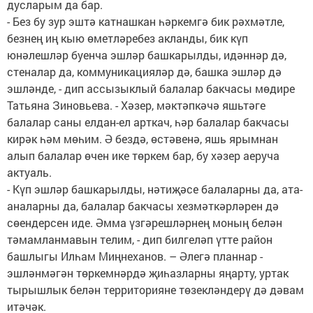
дусларым да бар.
- Без бу зур эштә катнашкан һәркемгә бик рәхмәтле,
безнең иң кыю өметләребез акланды, бик күп
юнәлешләр буенча эшләр башкарылды, идәннәр дә,
стеналар да, коммуникацияләр дә, башка эшләр дә
эшләнде, - дип ассызыклый балалар бакчасы мөдире
Татьяна Зиновьева. - Хәзер, мәктәпкәчә яшьтәге
балалар саны елдан-ел арткач, һәр балалар бакчасы
кирәк һәм мөһим. Ә бездә, өстәвенә, яшь ярымнан
алып балалар өчен ике төркем бар, бу хәзер аеруча
актуаль.
- Күп эшләр башкарылды, нәтиҗәсе балаларны да, ата-
аналарны да, балалар бакчасы хезмәткәрләрен дә
сөендерсен иде. Әмма үзгәрешләрнең моның белән
тәмамланмавын телим, - дип билгеләп үтте район
башлыгы Илһам Миңнеханов. – Әлегә планнар -
эшләнмәгән төркемнәрдә җиһазларны яңарту, уртак
тырышлык белән территорияне төзекләндерү дә дәвам
итәчәк.