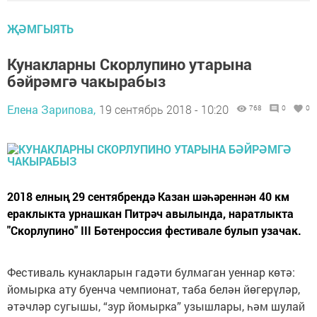
ҖӘМГЫЯТЬ
Кунакларны Скорлупино утарына
бәйрәмгә чакырабыз
Елена Зарипова,
19 сентябрь 2018 - 10:20
768
0
0
2018 елның 29 сентябрендә Казан шәһәреннән 40 км
ераклыкта урнашкан Питрәч авылында, наратлыкта
"Скорлупино" III Бөтенроссия фестивале булып узачак.
Фестиваль кунакларын гадәти булмаган уеннар көтә:
йомырка ату буенча чемпионат, таба белән йөгерүләр,
әтәчләр сугышы, “зур йомырка” узышлары, һәм шулай