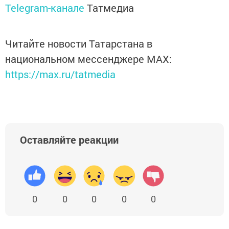
Telegram-канале
Татмедиа
Читайте новости Татарстана в
национальном мессенджере MАХ:
https://max.ru/tatmedia
Оставляйте реакции
0
0
0
0
0