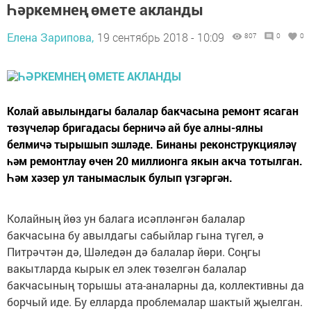
Һәркемнең өмете акланды
Елена Зарипова,
19 сентябрь 2018 - 10:09
807
0
0
Колай авылындагы балалар бакчасына ремонт ясаган
төзүчеләр бригадасы берничә ай буе алны-ялны
белмичә тырышып эшләде. Бинаны реконструкцияләү
һәм ремонтлау өчен 20 миллионга якын акча тотылган.
Һәм хәзер ул танымаслык булып үзгәргән.
Колайның йөз ун балага исәпләнгән балалар
бакчасына бу авылдагы сабыйлар гына түгел, ә
Питрәчтән дә, Шәледән дә балалар йөри. Соңгы
вакытларда кырык ел элек төзелгән балалар
бакчасының торышы ата-аналарны да, коллективны да
борчый иде. Бу елларда проблемалар шактый җыелган.