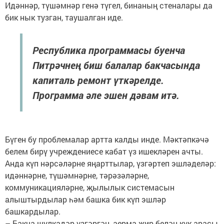
Идәннәр, түшәмнәр генә түгел, бинаның стеналары да
бик нык тузган, таушалган иде.
Республика программасы буенча
Питрәчнең биш балалар бакчасында
капиталь ремонт үткәрелде.
Программа әле эшен дәвам итә.
Бүген бу проблемалар артта калды инде. Мәктәпкәчә
белем бирү учреждениесе кабат үз ишекләрен ачты.
Анда күп нәрсәләрне яңарттылар, үзгәртеп эшләделәр:
идәннәрне, түшәмнәрне, тәрәзәләрне,
коммуникацияләрне, җылылык системасын
алыштырдылар һәм башка бик күп эшләр
башкардылар.
– Бакча шулкадәр үзгәргән, аерма җир белән күк арасы