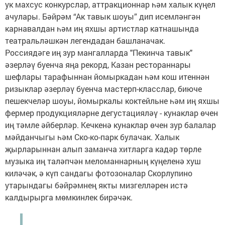
ук махсус конкурслар, аттракционнар һәм халык күңел
ачулары. Бәйрәм “Ак тавык шоуы” дип исемләнгән
карнавалдан һәм иң яхшы артистлар катнашында
театральләшкән легендадан башланачак.
Россиядәге иң зур мангалларда "Пекинча тавык"
әзерләү буенча яңа рекорд, Казан рестораннары
шефлары тарафыннан йомыркадан һәм кош итеннән
ризыклар әзерләү буенча мастерп-класслар, биюче
пешекчеләр шоуы, йомыркалы коктейльне һәм иң яхшы
фермер продукцияләрне дегустацияләү - кунаклар өчен
иң тәмле әйберләр. Кечкенә кунаклар өчен зур балалар
мәйданчыгы һәм Ско-ко-парк булачак. Халык
җырларыннан алып заманча хитларга кадәр төрле
музыка иң таләпчән меломаннарның күңеленә хуш
киләчәк, ә күп сандагы фотозоналар Скорлупино
утарындагы бәйрәмнең якты мизгелләрен истә
калдырырга мөмкинлек бирәчәк.