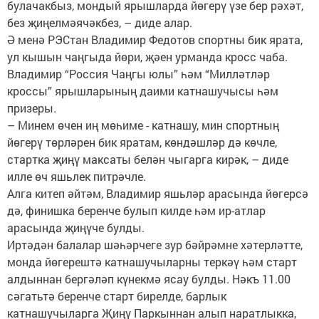
булачакбыз, мондый ярышларда йөгерү үзе бер рәхәт,
без җиңелмәячәкбез, – диде алар.
Ә менә РЭСтан Владимир Федотов спортны бик ярата,
ул кышын чаңгыда йөри, җәен урманда кросс чаба.
Владимир “Россия Чаңгы юлы” һәм “Милләтләр
кроссы” ярышларының даими катнашучысы һәм
призеры.
– Минем өчен иң мөһиме - катнашу, мин спортның
йөгерү төрләрен бик яратам, көндәшләр дә көчле,
стартка җиңү максаты белән чыгарга кирәк, – диде
илле өч яшьлек питрәчле.
Алга китеп әйтәм, Владимир яшьләр арасында йөгерсә
дә, финишка беренче булып килде һәм ир-атлар
арасында җиңүче булды.
Иртәдән балалар шәһәрчеге зур бәйрәмне хәтерләтте,
монда йөгерештә катнашучыларны теркәү һәм старт
алдыннан бергәләп күнекмә ясау булды. Нәкъ 11.00
сәгатьтә беренче старт бирелде, барлык
катнашучыларга Җиңү Паркыннан алып наратлыкка,