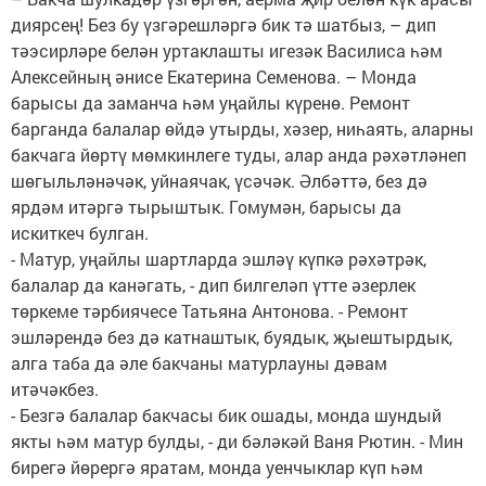
диярсең! Без бу үзгәрешләргә бик тә шатбыз, – дип
тәэсирләре белән уртаклашты игезәк Василиса һәм
Алексейның әнисе Екатерина Семенова. – Монда
барысы да заманча һәм уңайлы күренө. Ремонт
барганда балалар өйдә утырды, хәзер, ниһаять, аларны
бакчага йөртү мөмкинлеге туды, алар анда рәхәтләнеп
шөгыльләнәчәк, уйнаячак, үсәчәк. Әлбәттә, без дә
ярдәм итәргә тырыштык. Гомумән, барысы да
искиткеч булган.
- Матур, уңайлы шартларда эшләү күпкә рәхәтрәк,
балалар да канәгать, - дип билгеләп үтте әзерлек
төркеме тәрбиячесе Татьяна Антонова. - Ремонт
эшләрендә без дә катнаштык, буядык, җыештырдык,
алга таба да әле бакчаны матурлауны дәвам
итәчәкбез.
- Безгә балалар бакчасы бик ошады, монда шундый
якты һәм матур булды, - ди бәләкәй Ваня Рютин. - Мин
бирегә йөрергә яратам, монда уенчыклар күп һәм