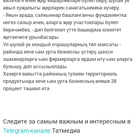
киләчәге өчен җир кишәрлекләре бүлеп бирү, шулай ук
авыл хуҗалыгы җирләрен сәнәгатьнекенә күчерү.
- Якын арада, салкыннар башланганчы фундаментка
нигез салыр өчен, аларга җир участоклары бүлеп
бирәчәкбез, - дип билгеләп үтте башкарма комитет
җитәкчесе урынбасары.
Ул шулай ук мондый очрашуларның төп максаты -
районда кече һәм урта бизнесны үстерү, шәхси
эшмәкәрләргә һәм фермерларга ярдәм итү һәм аларга
булышу, дип ассызыклады.
Хәзерге вакытта районның тулаем территориаль
продуктында кече һәм урта бизнесның өлеше 38
процент тәшкил итә.
Следите за самым важным и интересным в
Telegram-канале
Татмедиа