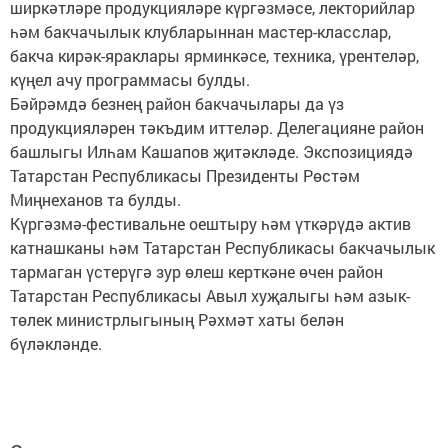
ширкәтләре продукцияләре күргәзмәсе, лекторийлар
һәм бакчачылык клубларыннан мастер-класслар,
бакча кирәк-яраклары ярминкәсе, техника, үрентеләр,
күңел ачу программасы булды.
Бәйрәмдә безнең район бакчачылары да үз
продукцияләрен тәкъдим иттеләр. Делегацияне район
башлыгы Илһам Кашапов җитәкләде. Экспозициядә
Татарстан Республикасы Президенты Рөстәм
Миңнеханов та булды.
Күргәзмә-фестивальне оештыру һәм үткәрүдә актив
катнашканы һәм Татарстан Республикасы бакчачылык
тармаган үстерүгә зур өлеш керткәне өчен район
Татарстан Республикасы Авыл хуҗалыгы һәм азык-
төлек министрлыгының Рәхмәт хаты белән
бүләкләнде.