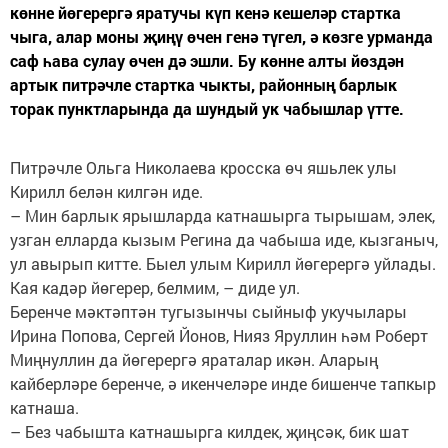
көнне йөгерергә яратучы күп кенә кешеләр стартка
чыга, алар моны җиңү өчен генә түгел, ә көзге урманда
саф һава сулау өчен дә эшли. Бу көнне алты йөздән
артык питрәчле стартка чыкты, районның барлык
торак пунктларында да шундый ук чабышлар үтте.
Питрәчле Ольга Николаева кросска өч яшьлек улы
Кирилл белән килгән иде.
– Мин барлык ярышларда катнашырга тырышам, элек,
узган елларда кызым Регина да чабыша иде, кызганыч,
ул авырып китте. Быел улым Кирилл йөгерергә уйлады.
Кая кадәр йөгерер, белмим, – диде ул.
Беренче мәктәптән тугызынчы сыйныф укучылары
Ирина Попова, Сергей Йонов, Нияз Яруллин һәм Роберт
Миңнуллин да йөгерергә яраталар икән. Аларың
кайберләре беренче, ә икенчеләре инде бишенче тапкыр
катнаша.
– Без чабышта катнашырга килдек, җиңсәк, бик шат