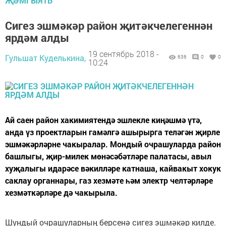
ҖӘМГЫЯТЬ
Сигез эшмәкәр район җитәкчелегеннән
ярдәм алды
19 сентябрь 2018 -
Гульшат Куделькина,
636
0
0
10:24
Ай саен район хакимиятендә эшлекле киңәшмә үтә,
анда үз проектларын гамәлгә ашырырга теләгән җирле
эшмәкәрләрне чакыралар. Мондый очрашуларда район
башлыгы, җир-милек мөнәсәбәтләре палатасы, авыл
хуҗалыгы идарәсе вәкилләре катнаша, кайвакыт хокук
саклау органнары, газ хезмәте һәм электр челтәрләре
хезмәткәрләре дә чакырыла.
Шундый очрашуларның берсенә сигез эшмәкәр килде.