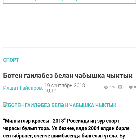
СПОРТ
Бөтен гаиләбез белән чабышка чыктык
19 сентябрь 2018 -
Илшат Гайсаров,
775
0
0
10:17
“Милләтләр кроссы–2018” Россиядә иң зур спорт
чарасы булып тора. Ул безнең илдә 2004 елдан бирле
сентябрьнең өченче шимбәсендә билгеләп үтелә. Бу