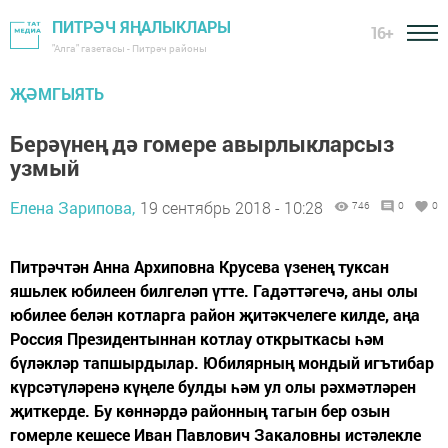
ПИТРӘЧ ЯҢАЛЫКЛАРЫ
16+
"Алга" газетасы - Питрәч районы
ҖӘМГЫЯТЬ
Берәүнең дә гомере авырлыкларсыз
узмый
Елена Зарипова,
19 сентябрь 2018 - 10:28
746
0
0
Питрәчтән Анна Архиповна Крусева үзенең туксан
яшьлек юбилеен билгеләп үтте. Гадәттәгечә, аны олы
юбилее белән котларга район җитәкчелеге килде, аңа
Россия Президентыннан котлау открыткасы һәм
бүләкләр тапшырдылар. Юбилярның мондый игътибар
күрсәтүләренә күңеле булды һәм ул олы рәхмәтләрен
җиткерде. Бу көннәрдә районның тагын бер озын
гомерле кешесе Иван Павлович Закаловны истәлекле