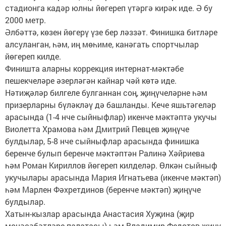
стадионга кадәр юлны йөгереп үтәргә кирәк иде. Ә бу
2000 метр.
Әлбәттә, көзен йөгерү үзе бер ләззәт. Финишка битләре
алсуланган, һәм, иң мөһиме, канәгать спортчылар
йөгереп килде.
Финишта аларны коррекция интернат-мәктәбе
пешекчеләре әзерләгән кайнар чәй көтә иде.
Нәтиҗәләр билгеле булганнан соң, җиңүчеләрне һәм
призерларны бүләкләү дә башланды. Кече яшьтәгеләр
арасында (1-4 нче сыйныфлар) икенче мәктәптә укучы
Виолетта Храмова һәм Дмитрий Певцев җиңүче
булдылар, 5-8 нче сыйныфлар арасында финишка
беренче булып беренче мәктәптән Ралинә Хәйриева
һәм Роман Кириллов йөгереп килделәр. Өлкән сыйныф
укучылары арасында Мария Игнатьева (икенче мәктәп)
һәм Марлен Фәхретдинов (беренче мәктәп) җиңүче
булдылар.
Хатын-кызлар арасында Анастасия Хуҗина (җир
мөнәсәбәтләре палатасы) һәм Владимир Федотов җиңү