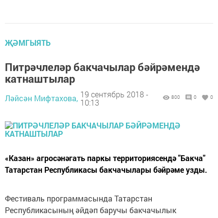
ҖӘМГЫЯТЬ
Питрәчлеләр бакчачылар бәйрәмендә
катнаштылар
19 сентябрь 2018 -
Ләйсән Мифтахова,
800
0
0
10:13
«Казан» агросәнәгать паркы территориясендә "Бакча"
Татарстан Республикасы бакчачылары бәйрәме узды.
Фестиваль программасында Татарстан
Республикасының әйдәп баручы бакчачылык