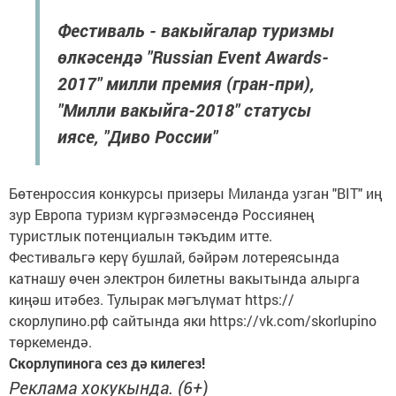
Фестиваль - вакыйгалар туризмы
өлкәсендә "Russian Еvent Аwards-
2017" милли премия (гран-при),
"Милли вакыйга-2018" статусы
иясе, "Диво России"
Бөтенроссия конкурсы призеры Миланда узган "BIT" иң
зур Европа туризм күргәзмәсендә Россиянең
туристлык потенциалын тәкъдим итте.
Фестивальгә керү бушлай, бәйрәм лотереясында
катнашу өчен электрон билетны вакытында алырга
киңәш итәбез. Тулырак мәгълүмат https://
скорлупино.рф сайтында яки https://vk.com/skorlupino
төркемендә.
Скорлупинога сез дә килегез!
Реклама хокукында. (6+)