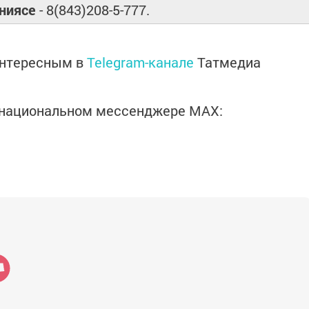
ниясе
- 8(843)208-5-777.
интересным в
Telegram-канале
Татмедиа
в национальном мессенджере MАХ: