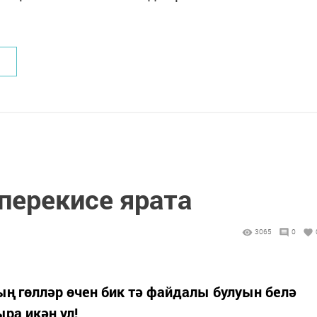
перекисе ярата
3065
0
ң гөлләр өчен бик тә файдалы булуын белә
ра икән ул!