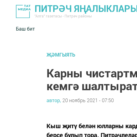
ПИТРӘЧ ЯҢАЛЫКЛАР
"Алга" газетасы - Питрәч районы
Баш бит
ҖӘМГЫЯТЬ
Карны чистартм
кемгә шалтыра
автор,
20 ноябрь 2021 - 07:50
Кыш җитү белән юлларны кард
берсе булып тора. Питрәчлелә