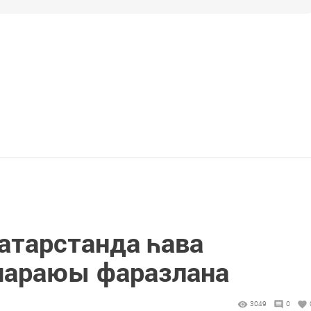
атарстанда һава
араюы фаразлана
3049
0