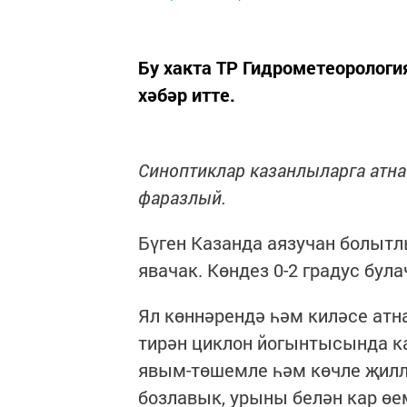
Бу хакта ТР Гидрометеорологи
хәбәр итте.
Синоптиклар казанлыларга атн
фаразлый.
Бүген Казанда аязучан болытл
явачак. Көндез 0-2 градус бул
Ял көннәрендә һәм киләсе ат
тирән циклон йогынтысында ка
явым-төшемле һәм көчле җилл
бозлавык, урыны белән кар өе