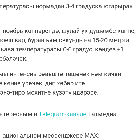
пературасы нормадан 3-4 градуска югарырак
 ноябрь көннәрендә, шулай ук дүшәмбе көнне,
 юеш кар, буран һәм секундына 15-20 метрга
 һава температурасы 0-6 градус, көндез +1
ирбәләчәк.
ы интенсив рәвештә төшәчәк һәм кичен
 көнне үсәчәк, дип хәбәр итә
әнә-тирә мохитне күзәтү идарәсе.
интересным в
Telegram-канале
Татмедиа
в национальном мессенджере MАХ: