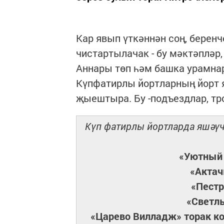
Кар явып үткәннән соң, беренч
чистартылачак - бу мәктәпләр,
Аннары төп һәм башка урамнар
Күпфатирлы йортларның йорт 
җыештыра. Бу -подъездлар, тр
Күп фатирлы йортларда яшәүч
«Уютный
«Актач
«Пест
«Светл
«Царево Вилладж» торак к