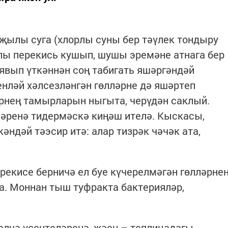
җылы суга (хлорлы суны бер тәүлек тондыру
лы перекись кушып, шушы эремәне атнага бер
 явып үткәннән соң табигать яшәргәндәй
енләй хәлсезләнгән гөлләрне дә яшәртеп
рнең тамырларын ныгыта, черүдән саклый.
ләренә тидермәскә киңәш ителә. Кыскасы,
әндәй тәэсир итә: алар тизрәк чәчәк ата,
рекисе берничә ел буе күчерелмәгән гөлләрне
а. Моннан тыш туфракта бактерияләр,
елчә үсентеләренә, җәен – теплицадагы