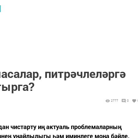
Ы
асалар, питрәчлеләргә
тырга?
2777
0
ан чистарту иң актуаль проблемаларның
рнең уңайлылыгы һәм иминлеге моңа бәйле.