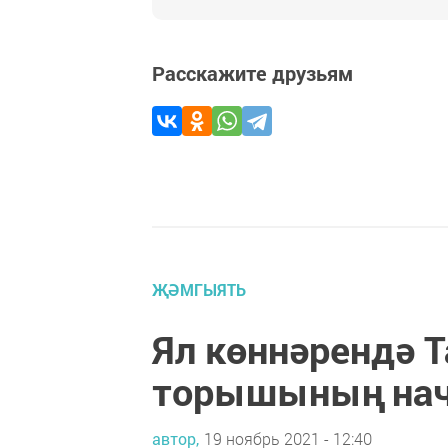
Расскажите друзьям
ҖӘМГЫЯТЬ
Ял көннәрендә Т
торышының нач
автор,
19 ноябрь 2021 - 12:40