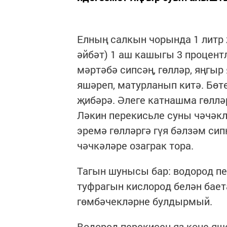
Елның салкын чорында 1 литр 
әйбәт) 1 аш кашыгы 3 процент
мәртәбә сипсәң, гөлләр, яңгыр
яшәреп, матурланып китә. Бөт
җибәрә. Әлеге катнашма гөллә
Ләкин перекисьле суны чәчәк
эремә гөлләргә гүя бәлзәм сипк
чәчкәләре озаграк тора.
Тагын шунысы бар: водород пе
туфрагын кислород белән бает
гөмбәчекләрне булдырмый.
Водород перекисен яз көне яш