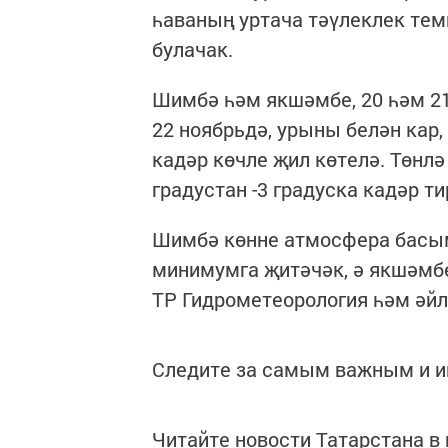
һаваның уртача тәүлеклек тем
булачак.
Шимбә һәм якшәмбе, 20 һәм 21
22 ноябрьдә, урыны белән кар,
кадәр көчле җил көтелә. Төнлә
градустан -3 градуска кадәр т
Шимбә көнне атмосфера басым
минимумга җитәчәк, ә якшәмбе
ТР Гидрометеорология һәм әйл
Следите за самым важным и 
Читайте новости Татарстана 