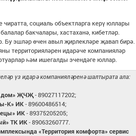
е чиратта, социаль объектларга керү юллары
 балалар бакчалары, хастаханә, кибетләр.
. Бу эшләр өчен авыл җирлекләре җавап бирә.
яны территорияләрен идарәче компанияләр
отуарлар һәм ишегалды эчендәге юллар.
еләр үз идарә компанияләренә шалтырата ала:
 дом» ҖЧҖ
- 89027117202;
ы-К» ИК
- 89600486514;
рецы» ИК
- 89375205205;
ый» ТК ИК
- 89063260777.
омплексында «Территория комфорта» сервис