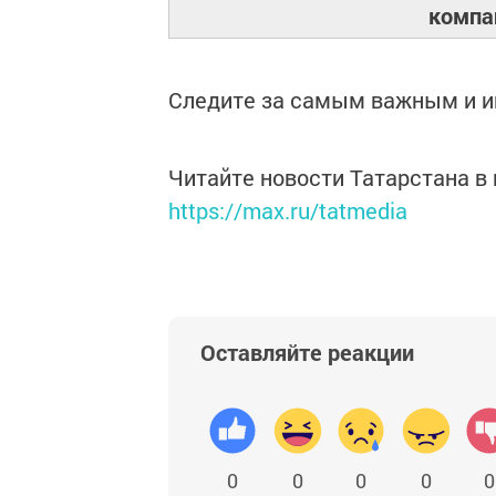
компа
Следите за самым важным и 
Читайте новости Татарстана 
https://max.ru/tatmedia
Оставляйте реакции
0
0
0
0
0