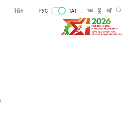
16+
РУС
ТАТ
0