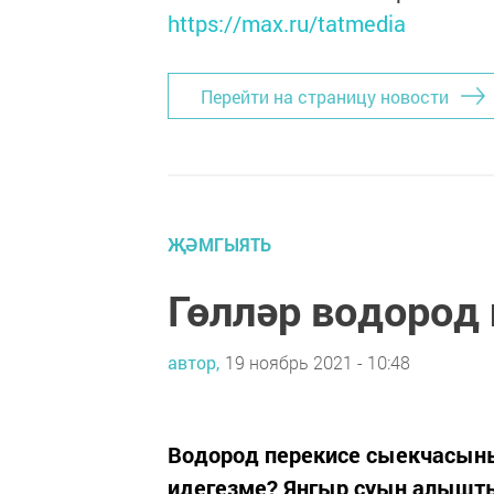
https://max.ru/tatmedia
Перейти на страницу новости
ҖӘМГЫЯТЬ
Гөлләр водород 
автор,
19 ноябрь 2021 - 10:48
Водород перекисе сыекчасыны
идегезме? Яңгыр суын алышты