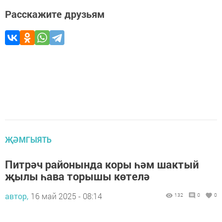
Расскажите друзьям
ҖӘМГЫЯТЬ
Питрәч районында коры һәм шактый
җылы һава торышы көтелә
автор,
16 май 2025 - 08:14
132
0
0