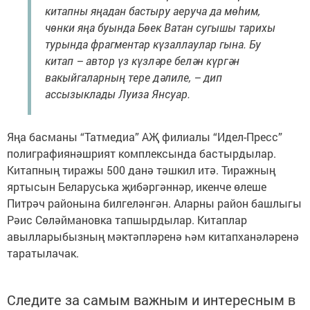
китапны яңадан бастыру аеруча да мөһим,
чөнки яңа буында Бөек Ватан сугышы тарихы
турында фрагментар күзаллаулар гына. Бу
китап – автор үз күзләре белән күргән
вакыйгаларның тере дәлиле, – дип
ассызыклады Луиза Янсуар.
Яңа басманы “Татмедиа” АҖ филиалы “Идел-Пресс”
полиграфиянәшрият комплексында бастырдылар.
Китапның тиражы 500 данә тәшкил итә. Тиражның
яртысын Беларуська җибәргәннәр, икенче өлеше
Питрәч районына билгеләнгән. Аларны район башлыгы
Рәис Сөләймановка тапшырдылар. Китаплар
авылларыбызның мәктәпләренә һәм китапханәләренә
таратылачак.
Следите за самым важным и интересным в