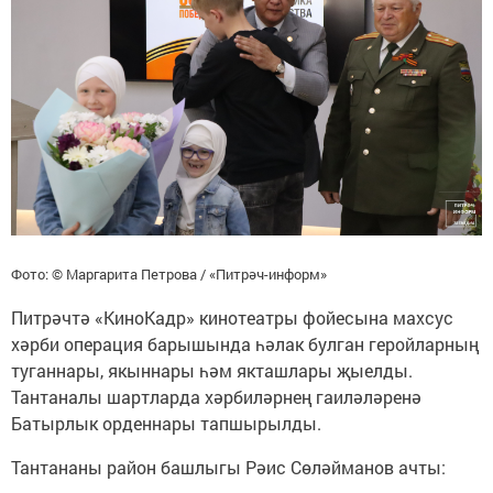
Фото: © Маргарита Петрова / «Питрәч-информ»
Питрәчтә «КиноКадр» кинотеатры фойесына махсус
хәрби операция барышында һәлак булган геройларның
туганнары, якыннары һәм якташлары җыелды.
Тантаналы шартларда хәрбиләрнең гаиләләренә
Батырлык орденнары тапшырылды.
Тантананы район башлыгы Рәис Сөләйманов ачты: