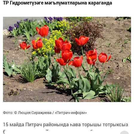
ТР Гидрометүзәге мәгълүматларына караганда
Фото: © Люция Сираҗиева / «Питрәч-информ»
15 майда Питрәч районында һава торышы тотрыксыз
булыр дип көтелә. Тәүлек дәвамында болытлы, көндез