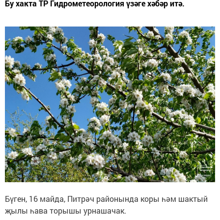
Бу хакта ТР Гидрометеорология үзәге хәбәр итә.
Бүген, 16 майда, Питрәч районында коры һәм шактый
җылы һава торышы урнашачак.