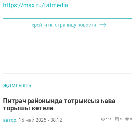
https://max.ru/tatmedia
Перейти на страницу новости
ҖӘМГЫЯТЬ
Питрәч районында тотрыксыз һава
торышы көтелә
автор,
15 май 2025 - 08:12
131
0
0