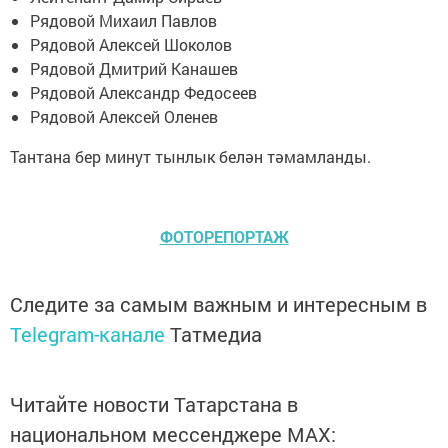
Рядовой Михаил Павлов
Рядовой Алексей Шоколов
Рядовой Дмитрий Канашев
Рядовой Александр Федосеев
Рядовой Алексей Оленев
Тантана бер минут тынлык белән тәмамланды.
ФОТОРЕПОРТАЖ
Следите за самым важным и интересным в
Telegram-канале
Татмедиа
Читайте новости Татарстана в
национальном мессенджере MАХ: