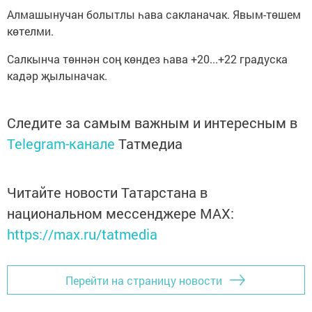
Алмашынучан болытлы һава сакланачак. Явым-төшем
көтелми.
Салкынча төннән соң көндез һава +20...+22 градуска
кадәр җылыначак.
Следите за самым важным и интересным в
Telegram-канале
Татмедиа
Читайте новости Татарстана в
национальном мессенджере MАХ:
https://max.ru/tatmedia
Перейти на страницу новости