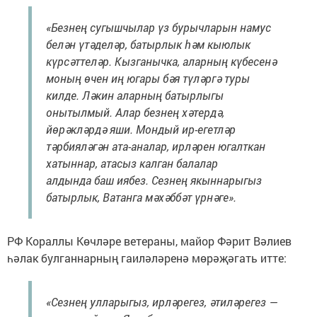
«Безнең сугышчылар үз бурычларын намус
белән үтәделәр, батырлык һәм кыюлык
күрсәттеләр. Кызганычка, аларның күбесенә
моның өчен иң югары бәя түләргә туры
килде. Ләкин аларның батырлыгы
онытылмый. Алар безнең хәтердә,
йөрәкләрдә яши. Мондый ир-егетләр
тәрбияләгән ата-аналар, ирләрен югалткан
хатыннар, атасыз калган балалар
алдында баш иябез. Сезнең якыннарыгыз
батырлык, Ватанга мәхәббәт үрнәге».
РФ Кораллы Көчләре ветераны, майор Фәрит Вәлиев
һәлак булганнарның гаиләләренә мөрәҗәгать итте:
«Сезнең улларыгыз, ирләрегез, әтиләрегез —