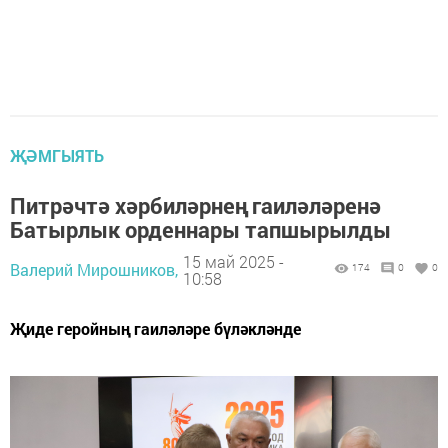
ҖӘМГЫЯТЬ
Питрәчтә хәрбиләрнең гаиләләренә
Батырлык орденнары тапшырылды
15 май 2025 -
Валерий Мирошников,
174
0
0
10:58
Җиде геройның гаиләләре бүләкләнде