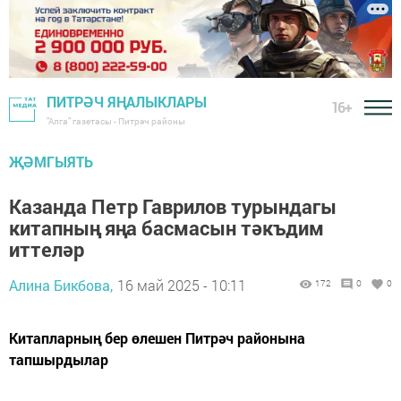
ПИТРӘЧ ЯҢАЛЫКЛАРЫ
16+
"Алга" газетасы - Питрәч районы
ҖӘМГЫЯТЬ
Казанда Петр Гаврилов турындагы
китапның яңа басмасын тәкъдим
иттеләр
Алина Бикбова,
16 май 2025 - 10:11
172
0
0
Китапларның бер өлешен Питрәч районына
тапшырдылар