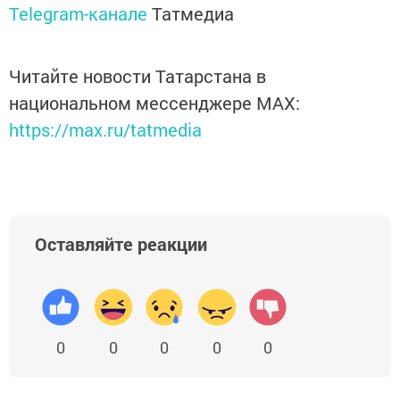
Telegram-канале
Татмедиа
Читайте новости Татарстана в
национальном мессенджере MАХ:
https://max.ru/tatmedia
Оставляйте реакции
0
0
0
0
0