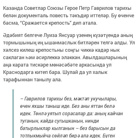
Казанда Советлар Союзы Герое Петр Гаврилов тарихы
белән документаль повесть тәкъдир иттеләр. Бу өченче
басма, “Сражается крепость” дип атала.
Әдәбият белгече Луиза Янсуар үзенең күзәтүендә аның
тормышының иң ышанмаслык битләрен телгә алды. Ул
хәлсез килеш крепостьны соңгы чиккә кадәр нык
саклаган һәм әсирлеккә эләккән. Авылдашларының
аңа карата тискәре мөнәсәбәте аркасында ул
Краснодарга китеп бара. Шулай да ул халык
тарафыннан танылу ала.
– Гаврилов тарихы без, мәктәп укучылары,
өчен яхшы таныш иде. Без аны яттан белә
идек. Төнлә уятып сорасалар да: аның кайчан
туганын, кайда сугышканын, нинди
батырлыклар кылганын – без барысын да
тотлыкмыйча сөйләп бирә ала идек. Бүген