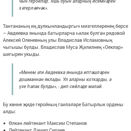
чын геройлар. Яшь буын аларның исемнәрен
хәтерләячәк».
Тантананың иң дулкынландыргыч мизгелләренең берсе
– Авдеевка янында батырларча һәлак булган рядовой
Алексей Оленевның улы Владислав Исламовның
чыгышы булды. Владислав Муса Җәлилнең «Оеклар»
шигырен укыды.
«Минем әти Авдеевка янында иптәшләрен
дошманнан яклады. Ул аларны коткарды, ә
үзе һәлак булды», - дип сөйләде малай.
Бу көнне җиде геройның гаиләләре Батырлык ордены
алды:
Өлкән лейтенант Максим Степанов
Лейтенант Дамир Сираев