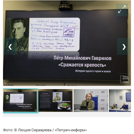
❮
❯
Фото: © Люция Сираҗиева / «Питрәч-информ»