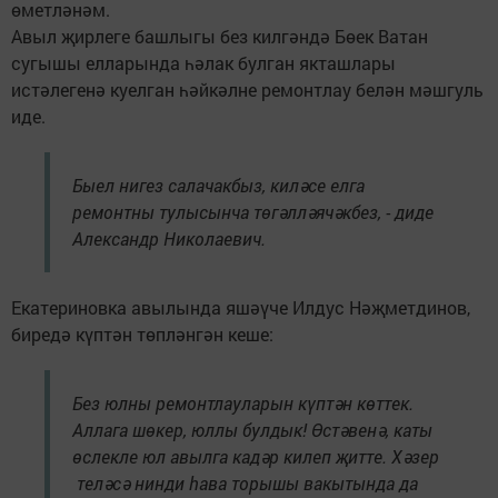
өметләнәм.
Авыл җирлеге башлыгы без килгәндә Бөек Ватан
сугышы елларында һәлак булган якташлары
истәлегенә куелган һәйкәлне ремонтлау белән мәшгуль
иде.
Быел нигез салачакбыз, киләсе елга
ремонтны тулысынча төгәлләячәкбез, - диде
Александр Николаевич.
Екатериновка авылында яшәүче Илдус Нәҗметдинов,
биредә күптән төпләнгән кеше:
Без юлны ремонтлауларын күптән көттек.
Аллага шөкер, юллы булдык! Өстәвенә, каты
өслекле юл авылга кадәр килеп җитте. Хәзер
теләсә нинди һава торышы вакытында да