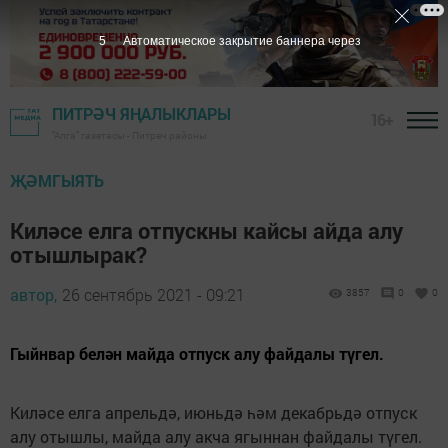
4
Автоматическое закрытие баннера через
ПИТРӘЧ ЯҢАЛЫКЛАРЫ
16+
"Алга" газетасы - Питрәч районы
ҖӘМГЫЯТЬ
Киләсе елга отпускны кайсы айда алу
отышлырак?
автор,
26 сентябрь 2021 - 09:21
3857
0
0
Гыйнвар белән майда отпуск алу файдалы түгел.
Киләсе елга апрельдә, июньдә һәм декабрьдә отпуск
алу отышлы, майда алу акча ягыннан файдалы түгел.