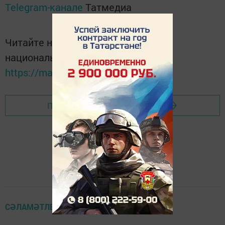
Telegram-канале
Татмедиа
Читайте новости Татарстана в
национальном мессенджере MАХ:
https://max.ru/tatmedia
Перейти на страницу новости
СӘЛАМӘТЛЕКНЕ САКЛАУ