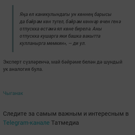
Яңа ел каникулындагы ун көннең барысы
да бәйрәм көн түгел, бәйрәм көннәр өчен генә
отпускка өстәмә ял көне бирелә. Аны
отпускка кушарга яки башка вакытта
кулланырга мөмкин», — ди ул.
Эксперт сүзләренчә, май бәйрәме белән дә шундый
ук аналогия була.
Чыганак
Следите за самым важным и интересным в
Telegram-канале
Татмедиа