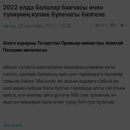
2022 елда балалар бакчасы өчен
түләүнең күпме булачагы билгеле
автор,
25 сентябрь 2021 - 10:38
3473
0
0
Әлеге карарны Татарстан Премьер-министры Алексей
Песошин имзалаган.
Айлык түләүгә мәктәпкәчә оешманың көненә ничә
сәгать эшләве, баланың яше һәм төркемдәге балалар
санына бәйле. Мәсәлән, өч яшькә кадәрге сабый өч
һәм аннан күбрәк бала булган төркемдә алты сәгатькә
калса, әти-әниләр айга уртача 588 сум түләячәк, өч
яшьтән өлкәнрәк бала өчен түләү 544 сум булачак.
Чыганак