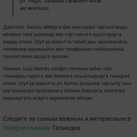
ул “Ридус” басмасы хәбәрчесе белән
әңгәмәсендә.
Диетолог, баллы әйбергә бик нык күңел тартылганда,
кечкенә генә шоколад яки торт кисәге ашап куярга
киңәш иткән. Шул ук вакытта табиб аны ашыкмыйча,
телевизор карамыйча яки телефоннан сөйләшмичә,
тәмләп кенә ашарга кушкан.
Моннан тыш белгеч, кәнфит-печенье кебек тәм-
томнарны күрәгә яки йөземгә алыштырырга тәкъдим
иткән. Шул ук вакытта ул, баллы ризыкка тартылу чын
мәгънәсендә проблемага әйләнә башласа, белгечкә
мөрәҗәгать итәргә кирәклеген әйткән.
Следите за самым важным и интересным в
Telegram-канале
Татмедиа