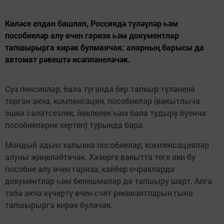
Киләсе елдан башлап, Россиядә түләүләр һәм
пособиеләр алу өчен гариза һәм документлар
тапшырырга кирәк булмаячак: аларның барысы да
автомат рәвештә исәпләнеләчәк.
Сүз пенсияләр, бала туганда бер тапкыр түләнелә
торган акча, компенсация, пособиеләр (вакытлыча
эшкә сәләтсезлек, йөклелек һәм бала тудыру буенча
пособиеләрне кертеп) турында бара.
Мондый адым халыкка пособиеләр, компенсацияләр
алуны җиңеләйтәчәк. Хәзерге вакытта теге яки бу
пособие алу өчен гариза, кайбер очракларда
документлар һәм белешмәләр дә тапшыру шарт. Алга
таба акча күчертү өчен счет реквизитларын гына
тапшырырга кирәк булачак.