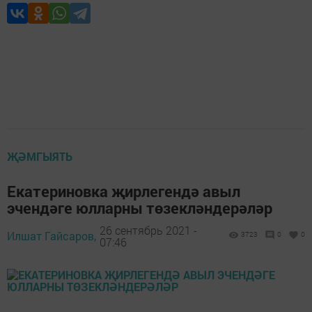
ҖӘМГЫЯТЬ
Екатериновка җирлегендә авыл
эчендәге юлларны төзекләндерәләр
26 сентябрь 2021 -
Илшат Гайсаров,
3723
0
0
07:46