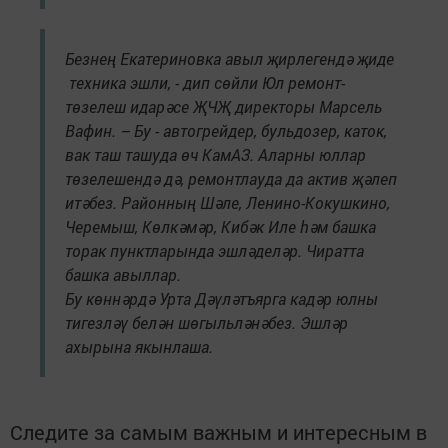
Безнең Екатериновка авыл җирлегендә җиде
техника эшли, - дип сөйли Юл ремонт-
төзелеш идарәсе ҖЧҖ директоры Марсель
Вафин. – Бу - автогрейдер, бульдозер, каток,
вак таш ташуда өч КамАЗ. Аларны юллар
төзелешендә дә, ремонтлауда да актив җәлеп
итәбез. Районның Шәле, Ленино-Кокушкино,
Черемыш, Көлкәмәр, Кибәк Иле һәм башка
торак пунктларында эшләделәр. Чиратта
башка авыллар.
Бу көннәрдә Урта Дәүләтъярга кадәр юлны
тигезләү белән шөгыльләнәбез. Эшләр
ахырына якынлаша.
Следите за самым важным и интересным в