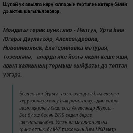
Шулай ук авылга керү юлларын тәртипкә китерү белән
дә актив шөгыльләнәләр.
Мондагы торак пунктлар - Нептун, Урта һәм
Югары Дәүләтъяр, Александровка,
Новоникольск, Екатериновка матурая,
төзекләнә, аларда ике йөзгә якын кеше яши,
авыл халкының тормыш сыйфаты да төптән
үзгәрә.
Безнең төп бурыч - авыл эчендәге һәм авылга
керү юллары салу һәм ремонтлау, - дип сөйли
авыл җирлеге башлыгы Александр Жуков. -
Без бу эш белән 2019 елдан бирле
шөгыльләнәбез. Узган ел миллион ярым
грант оттык, бу М-7 трассасын һәм 1200 метр