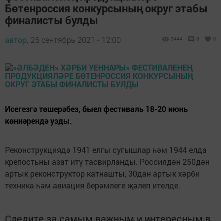
Бөтенроссия конкурсының округ этабы
финалисты булды
автор,
25 сентябрь 2021 - 12:00
3444
0
0
Исегезгә төшерәбез, быел фестиваль 18-20 июнь
көннәрендә узды.
Реконструкциядә 1941 елгы сугышлар һәм 1944 елда
крепостьны азат итү тасвирланды. Россиядән 250дән
артык реконструктор катнашты, 30дан артык хәрби
техника һәм авиация берәмлеге җәлеп ителде.
Следите за самым важным и интересным в