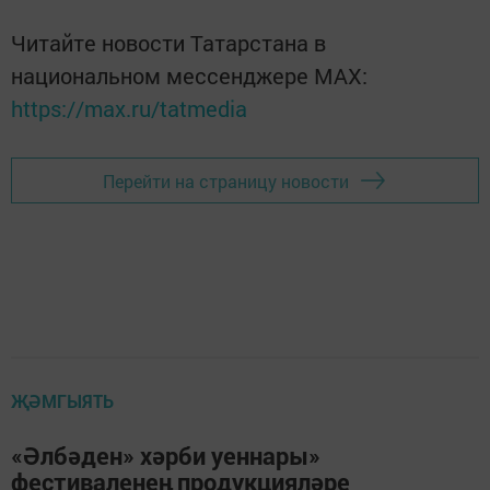
Читайте новости Татарстана в
национальном мессенджере MАХ:
https://max.ru/tatmedia
Перейти на страницу новости
ҖӘМГЫЯТЬ
«Әлбәден» хәрби уеннары»
фестиваленең продукцияләре