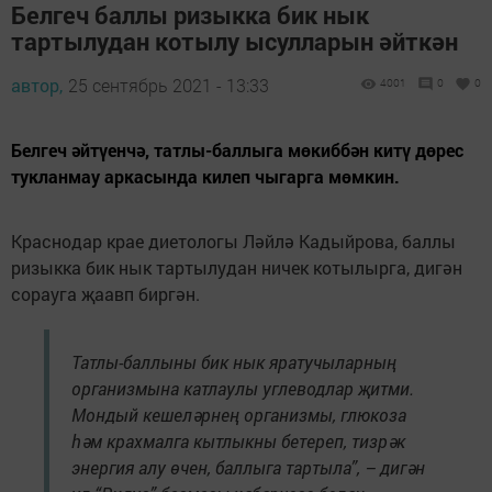
Белгеч баллы ризыкка бик нык
тартылудан котылу ысулларын әйткән
автор,
25 сентябрь 2021 - 13:33
4001
0
0
Белгеч әйтүенчә, татлы-баллыга мөкиббән китү дөрес
тукланмау аркасында килеп чыгарга мөмкин.
Краснодар крае диетологы Ләйлә Кадыйрова, баллы
ризыкка бик нык тартылудан ничек котылырга, дигән
сорауга җаавп биргән.
Татлы-баллыны бик нык яратучыларның
организмына катлаулы углеводлар җитми.
Мондый кешеләрнең организмы, глюкоза
һәм крахмалга кытлыкны бетереп, тизрәк
энергия алу өчен, баллыга тартыла”, – дигән