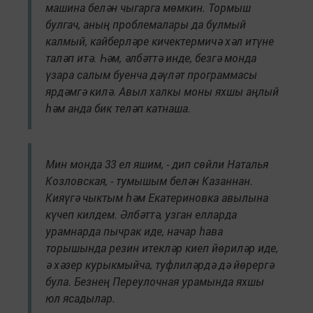
машина белән чыгарга мөмкин. Тормыш
булгач, аның проблемалары да булмый
калмый, кайберләре кичектермичә хәл итүне
таләп итә. Һәм, әлбәттә инде, безгә монда
үзара салым буенча дәүләт программасы
ярдәмгә килә. Авыл халкы моны яхшы аңлый
һәм анда бик теләп катнаша.
Мин монда 33 ел яшим, - дип сөйли Наталья
Козловская, - тумышым белән Казаннан.
Кияүгә чыктым һәм Екатериновка авылына
күчеп килдем. Әлбәттә, узган елларда
урамнарда пычрак иде, начар һава
торышында резин итекләр киеп йөриләр иде,
ә хәзер курыкмыйча, туфлиләрдә дә йөрергә
була. Безнең Переулочная урамында яхшы
юл ясадылар.