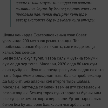
араны тоташтыручы төп юлдан юл салырга
мөмкинлек бирде. Бу безнең җирлек өчен төп
проблема иде, чөнки яңгырлы көннәрдә
автотранспортта берәү дә юлга чыга алмады.
Шушы көннәрдә Екатериновканың үзәк Совет
урамында 200 метр юл ремонтланды. Төп
проблемаларның берсе, ниһаять, хәл ителде, моңа
халык бик сөенде.
Бездә халык күп түгел. Үзара салым буенча гомуми
сумма да зур түгел. Мәсәлән, 2020 елда 80 мең сум
акча җыйдык. Шунысы сөендерә, сумма елдан-ел арта
гына бара. Әмма юллардан тыш, башка проблемалар
да бар бит. Без аларны хәл итәргә тырышабыз.
Мәсәлән, Нептунда су белән тәэмин итү системасын
ремонтладык. Безнең торак пунктлардагы буаны һәм
ике күперне ремонтларга кирәк әле. Уртак тырышлык
белән без бу эшләрне башкарып чыгарбыз, дип