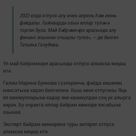
2022 елда отпуск алу өчен апрель һәм июнь
файдалы. Гыйнварда озын яллар түләнә
торган була. Май бәйрәмнәре арасында алу
финанс ягыннан отышлы түгел», — ди белгеч
Татьяна Голубева.
Ул май бәйрәмнәре арасында отпуск алмаска киңәш
итә.
Галим Марина Буянова сүзләренчә, файда кешенең
максатына карап билгеләнә. Кыш көне отпускны Яңа
ел каникулларына кадәр яки каникулдан соң ук алырга
кирәк. Бу очракта яллар бәйрәм көннәре хисабына
озыная.
Эксперт бәйрәм көннәренә туры китереп отпуск
алмаска киңәш итә.