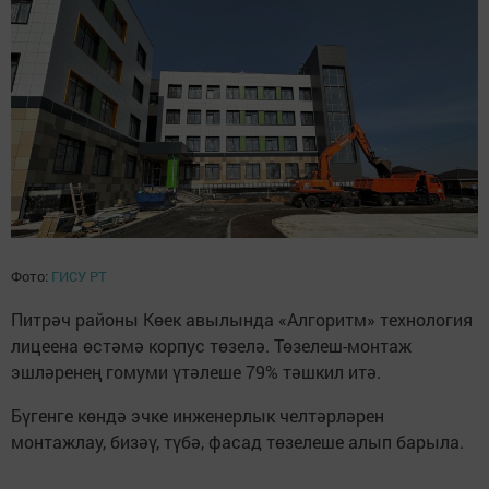
Фото:
ГИСУ РТ
Питрәч районы Көек авылында «Алгоритм» технология
лицеена өстәмә корпус төзелә. Төзелеш-монтаж
эшләренең гомуми үтәлеше 79% тәшкил итә.
Бүгенге көндә эчке инженерлык челтәрләрен
монтажлау, бизәү, түбә, фасад төзелеше алып барыла.