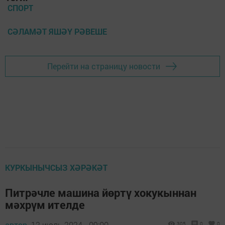
СПОРТ
СӘЛАМӘТ ЯШӘҮ РӘВЕШЕ
Перейти на страницу новости
КУРКЫНЫЧСЫЗ ХӘРӘКӘТ
Питрәчле машина йөртү хокукыннан
мәхрүм ителде
автор,
12 июль 2024 - 09:00
305
0
0