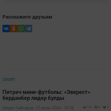
Расскажите друзьям
СПОРТ
Питрәч мини-футболы: «Эверест»
бердәнбер лидер булды
Илшат Гайсаров,
12 июль 2024 - 10:18
123
0
0