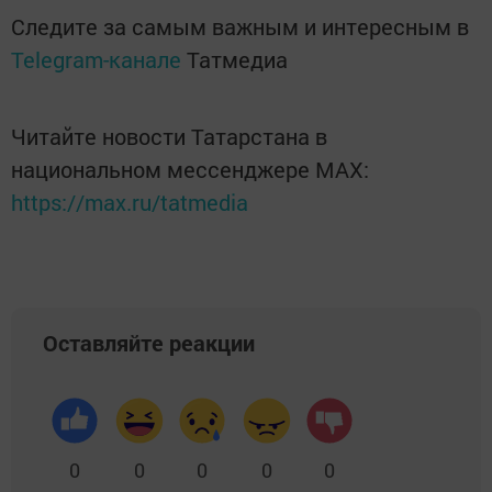
Следите за самым важным и интересным в
Telegram-канале
Татмедиа
Читайте новости Татарстана в
национальном мессенджере MАХ:
https://max.ru/tatmedia
Оставляйте реакции
0
0
0
0
0