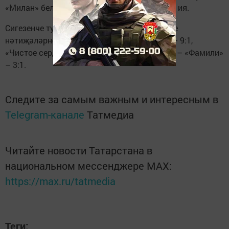
«Милан» белән 2:2 исәбенә уйнап, 16 очкога ия.
Сигезенче турның башка уеннары түбәндәге
нәтиҗәләрне китерде: «Легион» - «Арарат» – 9:1,
«Чистое сердце» – «Синара» – 6:2, «Олимп» – «Фамили»
– 3:1.
Следите за самым важным и интересным в
Telegram-канале
Татмедиа
Читайте новости Татарстана в
национальном мессенджере MАХ:
https://max.ru/tatmedia
Теги: