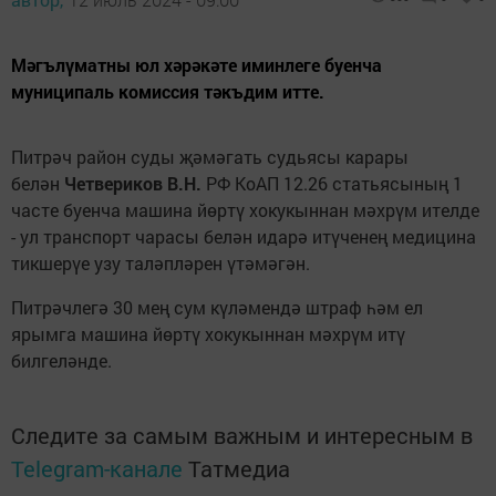
Мәгълүматны юл хәрәкәте иминлеге буенча
муниципаль комиссия тәкъдим итте.
Питрәч район суды җәмәгать судьясы карары
белән
Четвериков В.Н.
РФ КоАП 12.26 статьясының 1
часте буенча машина йөртү хокукыннан мәхрүм ителде
- ул транспорт чарасы белән идарә итүченең медицина
тикшерүе узу таләпләрен үтәмәгән.
Питрәчлегә 30 мең сум күләмендә штраф һәм ел
ярымга машина йөртү хокукыннан мәхрүм итү
билгеләнде.
Следите за самым важным и интересным в
Telegram-канале
Татмедиа