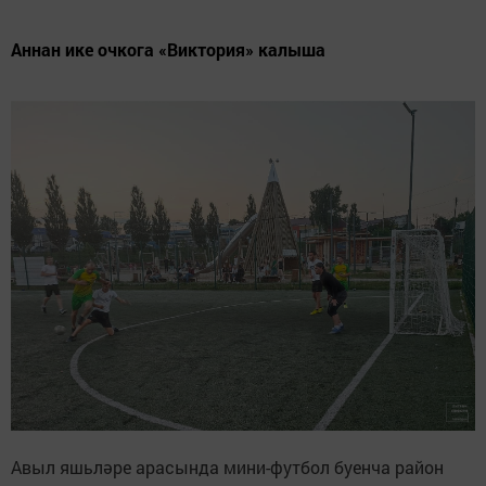
Аннан ике очкога «Виктория» калыша
Авыл яшьләре арасында мини-футбол буенча район