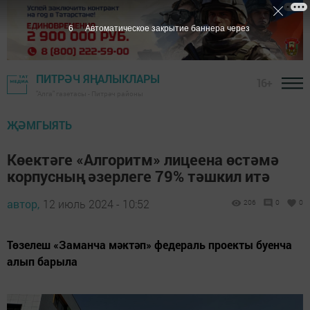
5
Автоматическое закрытие баннера через
ПИТРӘЧ ЯҢАЛЫКЛАРЫ
16+
"Алга" газетасы - Питрәч районы
ҖӘМГЫЯТЬ
Көектәге «Алгоритм» лицеена өстәмә
корпусның әзерлеге 79% тәшкил итә
автор,
12 июль 2024 - 10:52
206
0
0
Төзелеш «Заманча мәктәп» федераль проекты буенча
алып барыла