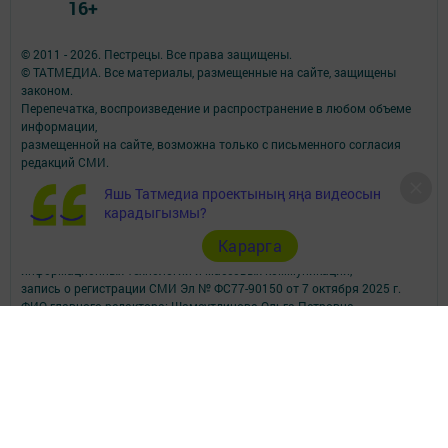
16+
© 2011 - 2026. Пестрецы. Все права защищены.
© ТАТМЕДИА. Все материалы, размещенные на сайте, защищены
законом.
Перепечатка, воспроизведение и распространение в любом объеме
информации,
размещенной на сайте, возможна только с письменного согласия
редакций СМИ.
При поддержке Республиканского агентства по печати и массовым
Яшь Татмедиа проектының яңа видеосын
коммуникациям.
карадыгызмы?
Наименование СМИ: Алга (Вперед)
Сетевое издание зарегистрировано Федеральной службой по надзору
Карарга
в сфере связи,
информационных технологий и массовых коммуникаций,
запись о регистрации СМИ Эл № ФС77-90150 от 7 октября 2025 г.
ФИО главного редактора: Шамсутдинова Ольга Петровна
Адрес редакции: Российская Федерация, Республика Татарстан,
Пестречинский район, с. Пестрецы, ул. Советская, 34.
Электронная почта редакции: algared@yandex.ru
Телефон редакции: (884367) 3-00-59; 3-04-82, 8-939-375-85-09 - отдел
рекламы; 3-04-86 - факс; 3-04-37 - дубляж; 3-15-64 - телевидение.
Для сообщений о фактах коррупции algared@yandex.ru
Учредитель СМИ: АО «ТАТМЕДИА»