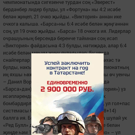
чемпионатында сигезенче турдан соң «Эверест»
бердәнбер лидер булды, ул «Фортуна» ны 4:2 исәбе
белән җиңеп, 21 очко җыйды. «Виктория» аннан ике
очкога калыша. «Барса»ны 6:4 исәбе белән җиңгәннән
соң, ул 19 очко җыйды. «Барса» 18 очкога ия. Лидерлар
очрашуының берсендә беренче таймнан соң исәп
«Виктория» файдасына 4:3 булды, нәтиҗәдә, алар 6:4
исәбе белән мөһим җиңү яуладылар. Бу уенда
снайперлар һәм бомбардирлар арасында бәхәс тә
булды, нәкъ менә шушы командаларда чемпионатның
иң яхшы һөҗүмчеләре уйный. Хәзер берьюлы өч уенчы
– Данил Воркунов, Валерий Бирюков (икесе дә
«Барса»дан) һәм Сергей Одинцовның («Виктория») үз
исәпләрендә 18әр голы бар. Данил шулай ук
бомбардирлар арасында лидер булып тора, ул гол+пас
системасы буенча 34 (18+16), ә Сергей 32 (18+14)
баллга ия. Биш алдынгы команда арасында шулай ук
«Ред Булл» да бар, ул «Балтика»ны 6:2 исәбе белән
җиңде һәм 17 очко җыйды, шулай ук «Ленино» – ул