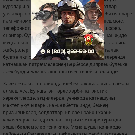
курслары аша хәрби белгечләр әзерләү. Ир-атлар
укчылар, автоматчылар, миначы, танк истребительләре
һәм минометчылар булган. Хатын-кызлар - пешекче,
телефонист, радист, артиллерияче-зенитчы, шофер,
снайпер. Сугыш елларында Питрәч районыннан җиде
меңгә якын кешене Бөек Ватан сугышы фронтларына
җибәрәләр. Шуларның дүрт меңнән артыгы һәлак
булган яки хәбәрсез югалган. Сугыш хәрәкәтләрендә
катнашкан питрәчлеләрнең һәрберсе диярлек бүләккә
лаек булды һәм якташлары өчен геройга әйләнде.
Хәзерге вакытта районда илебез сакчыларына лаеклы
алмаш үсә. Бу яшьтән төрле хәрби-патриотик
хәрәкәтләрдә, акцияләрдә, уеннарда катнашучы
мәктәп укучылары, һәм, әлбәттә инде, безнең
призывниклар, солдатлар. Ел саен район хәрби
комиссариаты адресына Питрәч егетләре турында
яхшы бәяләмәләр генә килә. Менә шушы көннәрдә
районның Самарадагы шефлыктагы хәрби частеннан