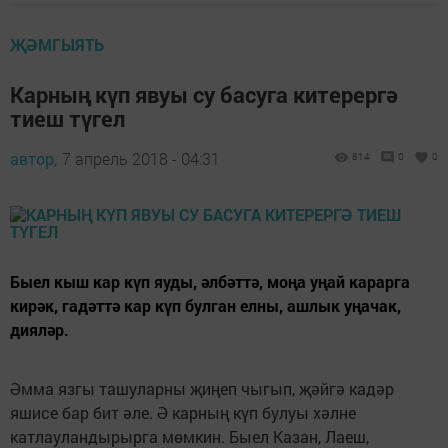
ҖӘМГЫЯТЬ
Карның күп явуы су басуга китерергә
тиеш түгел
автор,
7 апрель 2018 - 04:31
814
0
0
Быел кыш кар күп яуды, әлбәттә, моңа уңай карарга
кирәк, гадәттә кар күп булган елны, ашлык уңачак,
дияләр.
Әмма язгы ташуларны җиңеп чыгып, җәйгә кадәр
яшисе бар бит әле. Ә карның күп булуы хәлне
катлауландырырга мөмкин. Быел Казан, Лаеш,