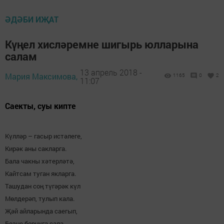
ӘДӘБИ ИҖАТ
Күңел хисләремне шигырь юлларына
салам
13 апрель 2018 -
Мария Максимова,
1165
0
2
11:07
Саекты, суы кипте
Күлләр – гасыр истәлеге,
Кирәк аны сакларга.
Бала чакны хәтерләтә,
Кайтсам туган якларга.
Ташудан соң түгәрәк күл
Мөлдерәп, тулып кала.
Җәй айларында саегып,
Безне борчуга сала.