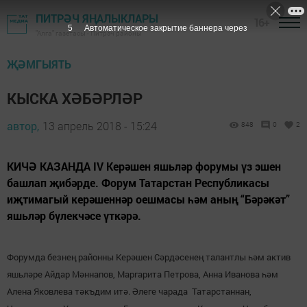
ПИТРӘЧ ЯҢАЛЫКЛАРЫ
16+
4
Автоматическое закрытие баннера через
"Алга" газетасы - Питрәч районы
ҖӘМГЫЯТЬ
КЫСКА ХӘБӘРЛӘР
автор,
13 апрель 2018 - 15:24
848
0
2
КИЧӘ КАЗАНДА IV Керәшен яшьләр форумы үз эшен
башлап җибәрде. Форум Татарстан Республикасы
иҗтимагый керәшеннәр оешмасы һәм аның “Бәрәкәт”
яшьләр бүлекчәсе үткәрә.
Форумда без
н
ең ра
й
онны Керәшен Сәр
д
әсенең талантлы һәм актив
яшьләре
А
йдар Мәннапов, Маргарита Петрова, Анна Иванова һәм
Алена Яковлева тәкъдим итә.
Әлеге чарада Татарстаннан,