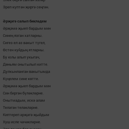
Эреп күптән җиргә сеңгән.
Әрҗәгә салып бикләдем
Әрҗәмә җыеп бардым мин
Синең язган хатларны.
Сигез ел аз вакыт түгел,
Өстен куйдың ятларны.
Бу юлы алып укыгач,
Дөньям онытылып китте.
Дулкынланган вакытымда
Күңелем сине көтте.
Әрҗәмә җыеп бардым мин
Син биргән бүләкләрне.
Онытмадым, искә алам
Теләгән теләкләрне.
Киптереп әрҗәгә җыйдым
Хуш исле чәчәкләрне.