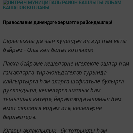
Православие динендәге хөрмәтле райондашлар!
Барыгызны да чын күңелдән иң зур һәм якты
бәйрәм - Олы көн белән котлыйм!
Пасха бәйрәме кешеләрне игелекле эшләр һәм
гамәлләргә, тирә-юньдәгеләр турында
кайгыртырга һәм аларга шәфкатьле булырга
рухландыра, кешеләргә шатлык һәм
тынычлык китерә, йөрәкләрдә ышаныч һәм
өмет сакларга ярдәм итә, кешеләрне
берләштерә.
Югары әхлаклылык - бу тотрыклы һәм