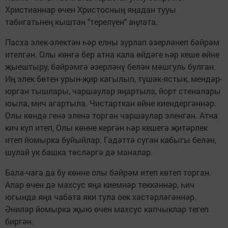
Христианнар өчен Христосның яңадан тууы
табигатьнең кыштан "терелүен" аңлата.
Пасха элек-электән һәр елны зурлап әзерләнеп бәйрәм
ителгән. Олы көнгә бер атна кала өйдәге һәр кеше өйне
җыештыру, бәйрәмгә әзерләнү белән мәшгуль булган.
Иң элек бөтен урын-җир кагылып, түшәк-ястык, мендәр-
юрган тышлары, чаршаулар яңартыла, йорт стеналары
юыла, мич агартыла. Чистарткан өйне киендергәннәр.
Олы көндә генә эленә торган чаршаулар эленгән. Атна
кич күп итеп, Олы көнне кергән һәр кешегә җитәрлек
итеп йомырка буйыйлар. Гадәттә суган кабыгы белән,
шулай ук башка төсләргә дә маналар.
Бала-чага да бу көнне олы бәйрәм итеп көтеп торган.
Алар өчен дә махсус яңа киемнәр теккәннәр, һич
югында яңа чабата яки тула оек хәстәрләгәннәр.
Әниләр йомырка җыю өчен махсус капчыклар тегеп
биргән.