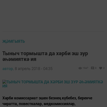
ҖӘМГЫЯТЬ
Тыныч тормышта да хәрби эш зур
әһәмияткә ия
автор,
8 апрель 2018 - 04:35
1047
0
2
Хәрби комиссариат эшен безнең күбебез, беренче
чиратта, повесткалар, медкомиссияләр,