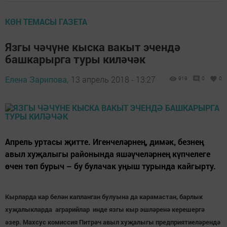
КӨН ТЕМАСЫ ГАЗЕТА
Язгы чәчүне кыска вакыт эчендә
башкарырга туры киләчәк
Елена Зарипова,
13 апрель 2018 - 13:27
919
0
0
Апрель уртасы җитте. Игенчеләрнең, димәк, безнең
авыл хуҗалыгы районында яшәүчеләрнең күпчелеге
өчен төп бурыч – бу булачак уңыш турында кайгырту.
Кырларда кар белән капланган булуына да карамастан, барлык
хуҗалыкларда аграрийлар инде язгы кыр эшләренә керешергә
әзер. Махсус комиссия Питрәч авыл хуҗалыгы предприятиеләрендә