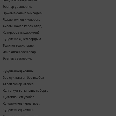
Әле дә исе бар сыман –
Өзәләр үзәкләрне.
Әрҗәмә салып бикләдем
Яшьлегемнең хисләрен.
Ачсам, качар кебек алар,
Хатирәсез нишләрмен?
Күңелемә җыеп бардым
Теләгән теләкләрне.
Искә алган саен алар
Өзәләр үзәкләрне.
Күңелемнең кояшы
Бер сукмактан без икебез
Атлап гомер итәбез.
Кулга-кул тотынышып, бергә
Җитәкләшеп үтәбез.
Күңелемнең нурлы язы,
Күңелемнең кояшы.