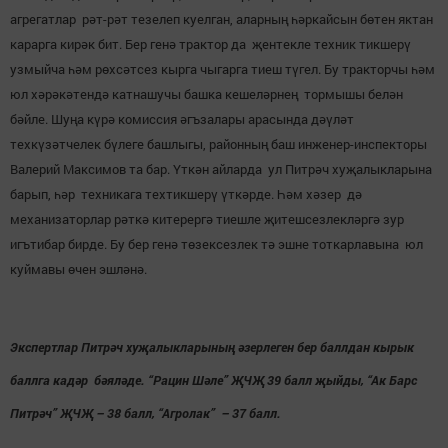
агрегатлар рәт-рәт тезелеп куелган, аларның һәркайсын бөтен яктан
карарга кирәк бит. Бер генә трактор да җентекле техник тикшерү
узмыйча һәм рөхсәтсез кырга чыгарга тиеш түгел. Бу тракторчы һәм
юл хәрәкәтендә катнашучы башка кешеләрнең тормышы белән
бәйле. Шуңа күрә комиссия әгъзалары арасында дәүләт
техкүзәтчелек бүлеге башлыгы, районның баш инженер-инспекторы
Валерий Максимов та бар. Үткән айларда ул Питрәч хуҗалыкларына
барып, һәр техникага техтикшерү үткәрде. Һәм хәзер дә
механизаторлар рәткә китерергә тиешле җитешсезлекләргә зур
игътибар бирде. Бу бер генә төзексезлек тә эшне тоткарлавына юл
куймавы өчен эшләнә.
Экспертлар Питрәч хуҗалыкларының әзерлеген бер баллдан кырык
баллга кадәр бәяләде. “Рацин Шәле” ҖЧҖ 39 балл җыйды, “Ак Барс
Питрәч” ҖЧҖ – 38 балл, “Агролак” – 37 балл.