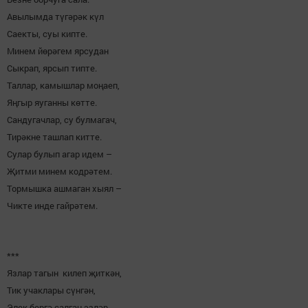
Авылымда түгәрәк күл
Саекты, суы кипте.
Минем йөрәгем ярсудан
Сыкрап, ярсып типте.
Таллар, камышлар моңаеп,
Яңгыр яуганны көтте.
Сандугачлар, су булмагач,
Тирәкне ташлап китте.
Сулар булып агар идем –
Җитми минем кодрәтем.
Тормышка ашмаган хыял –
Чикте инде гайрәтем.
***
Язлар тагын килеп җиткән,
Тик учаклары сүнгән,
Элек бергә салган эзләр