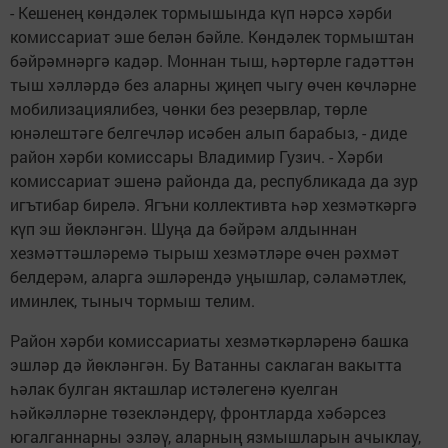
- Кешенең көндәлек тормышында күп нәрсә хәрби
комиссариат эше белән бәйле. Көндәлек тормыштан
бәйрәмнәргә кадәр. Моннан тыш, һәртөрле гадәттән
тыш хәлләрдә без аларны җиңеп чыгу өчен көчләрне
мобилизациялибез, чөнки без резервлар, төрле
юнәлештәге белгечләр исәбен алып барабыз, - диде
район хәрби комиссары Владимир Гузич. - Хәрби
комиссариат эшенә районда да, республикада да зур
игътибар бирелә. Ягъни коллективта һәр хезмәткәргә
күп эш йөкләнгән. Шуңа да бәйрәм алдыннан
хезмәттәшләремә тырыш хезмәтләре өчен рәхмәт
белдерәм, аларга эшләрендә уңышлар, сәламәтлек,
иминлек, тыныч тормыш телим.
Район хәрби комиссариаты хезмәткәрләренә башка
эшләр дә йөкләнгән. Бу Ватанны саклаган вакытта
һәлак булган якташлар истәлегенә куелган
һәйкәлләрне төзекләндерү, фронтларда хәбәрсез
югалганнарны эзләү, аларның язмышларын ачыклау,