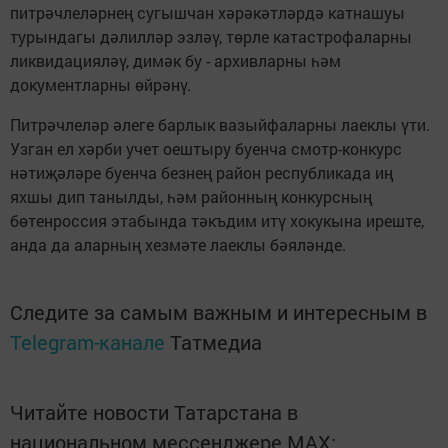
питрәчлеләрнең сугышчан хәрәкәтләрдә катнашуы
турындагы дәлилләр эзләү, төрле катастрофаларны
ликвидацияләү, димәк бу - архивларны һәм
документларны өйрәнү.
Питрәчлеләр әлеге барлык вазыйфаларны лаеклы үти.
Узган ел хәрби учет оештыру буенча смотр-конкурс
нәтиҗәләре буенча безнең район республикада иң
яхшы дип танылды, һәм районның конкурсның
бөтенроссия этабында тәкъдим итү хокукына иреште,
анда да аларның хезмәте лаеклы бәяләнде.
Следите за самым важным и интересным в
Telegram-канале
Татмедиа
Читайте новости Татарстана в
национальном мессенджере MАХ: