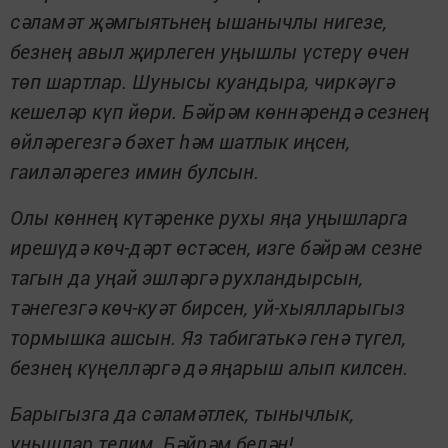
сәламәт җәмгыятьнең ышанычлы нигезе,
безнең авыл җирлеген уңышлы үстерү өчен
төп шартлар. Шунысы куандыра, чиркәүгә
кешеләр күп йөри. Бәйрәм көннәрендә сезнең
өйләрегезгә бәхет һәм шатлык иңсен,
гаиләләрегез имин булсын.
Олы көннең күтәренке рухы яңа уңышларга
ирешүдә көч-дәрт өстәсен, изге бәйрәм сезне
тагын да уңай эшләргә рухландырсын,
тәнегезгә көч-куәт бирсен, уй-хыялларыгыз
тормышка ашсын. Яз табигатькә генә түгел,
безнең күңелләргә дә яңарыш алып килсен.
Барыгызга да сәламәтлек, тынычлык,
уңышлар телим. Бәйрәм белән!