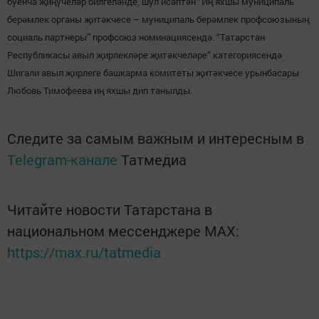
буенча җиңүчеләр билгеләнде, шул исәптән “Иң яхшы муниципаль
берәмлек органы җитәкчесе – муниципаль берәмлек профсоюзының
социаль партнеры” профсоюз номинациясендә. “Татарстан
Республикасы авыл җирлекләре җитәкчеләре” категориясендә
Шигали авыл җирлеге башкарма комитеты җитәкчесе урынбасары
Любовь Тимофеева иң яхшы дип танылды.
Следите за самым важным и интересным в
Telegram-канале
Татмедиа
Читайте новости Татарстана в
национальном мессенджере MАХ:
https://max.ru/tatmedia