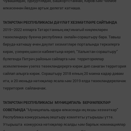
Чувашиядән, Удмуртиядән, Башкортстаннан, Киров һәм Чиләбе
өлкәсеннән йөздән артык делегат катнаша.
ТАТАРСТАН РЕСПУБЛИКАСЫ ДӘҮЛӘТ ХЕЗМӘТЛӘРЕ САЙТЫНДА
2019–2022 елларга Татарстанның иҗтимагый киңлекләрен
төзекләндерү буенча республика онлайн-сораштыру бара. Тавыш
бирүдә катнашу өчен дәүләт хезмәтләре порталында теркәлергә
кирәк, үзеңнең шәхси кабинетыңа кереп, “Халыктан сораштыру”
бүлегендә Питрәч районын сайларга һәм территорияләр
исемлегеннән үзегез төзекләндерергә кирәк дип санаган территория
сайлап алырга кирәк. Сораштыру 2018 елның 20 маена кадәр дәвам
итә, ә 20 июньдә нәтиҗәләр ясала һәм 2019 елда төзекләндереләчәк
территория сайланачак.
ТАТАРСТАН РЕСПУБЛИКАСЫ МУНИЦИПАЛЬ БЕРӘМЛЕКЛӘР
СОВЕТЫНДА
“Муниципаль идарә өлкәсендә иң яхшы хезмәткәр”
Республика конкурсының оештыру комитеты утырышы үтте.
Утырышта конкурска нәтиҗәләр ясалды һәм барлык номинацияләр