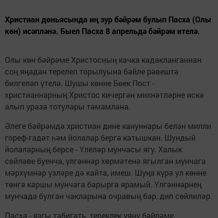
Христиан дөньясында иң зур бәйрәм булып Пасха (Олы
көн) исәпләнә. Быел Пасха 8 апрельдә бәйрәм ителә.
Олы көн бәйрәме Христосның качка кадакланганнан
соң яңадан терелеп торылуына бәйле рәвештә
билгеләп үтелә. Шушы көнне Бөек Пост -
христианнарның Христос кичергән михнәтләрне искә
алып ураза тотулары тәмамлана.
Әлеге бәйрәмдә христиан дине кануннары белән милли
гореф-гадәт һәм йолалар бергә катышкан. Шундый
йолаларның берсе - Үлеләр мунчасы ягу. Халык
сөйләве буенча, үлгәннәр хөрмәтенә ягылган мунчага
мәрхүмнәр үзләре дә кайта, имеш. Шуңа күрә ул көнне
төнгә каршы мунчага барырга ярамый. Үлгәннәрнең
мунчада булган чакларына очравың бар, дип сөйлиләр.
Пасха - язгы табигать, тереклек уяну бәйрәме.