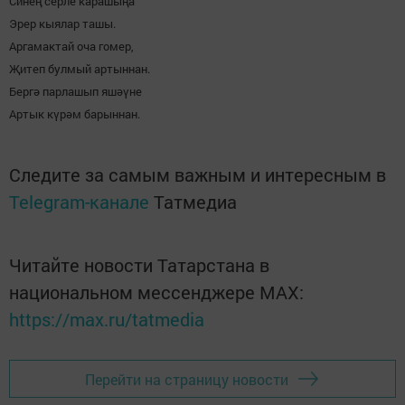
Синең серле карашыңа
Эрер кыялар ташы.
Аргамактай оча гомер,
Җитеп булмый артыннан.
Бергә парлашып яшәүне
Артык күрәм барыннан.
Следите за самым важным и интересным в
Telegram-канале
Татмедиа
Читайте новости Татарстана в
национальном мессенджере MАХ:
https://max.ru/tatmedia
Перейти на страницу новости