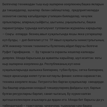
Белгечләр техникадан тыш кыр эшләренә әзерлекнең башка якларын
да тикшерделәр, эшчеләр белән сөйләштеләр, предприятиеләрдә
хезмәтне саклау кагыйдәләре үтәлешен бәяләделәр, чәчүлек
орлыкларны, аларның сыйфаты, шытымы, уңышлылыгы, башка
параметрлары турында мәгълүмат тупланган журналны карадылар.
– Соңгы елларда безнең авыл хуҗалыгында яхшы якка үзгәрешләр
күп булды, – дип билгеләп үтте ТР Авыл хуҗалыгы министрлыгының
АПК инженер-техник тәэминаты бүлегенең әйдәп баручы белгече
Руфит Гарифҗанов. – Бу тармакта очраклы кешеләр калмады
диярлек. Монда барысына да җаваплы карыйлар, шул исәптән язгы
кыр эшләренә әзерлеккә дә. Республиканың күп кенә
хуҗалыкларында ашлыкка бәяләрнең түбән булуы, сөткә бәяләрнең
төшүе аркасында килеп туган катлаулы финанс хәленә карамастан,
техника әзерлеге яхшы. Питрәчтә без барган хуҗалыклар сөендерде.
Эш башлар алдыннан мондый тикшерүләрнең файдасы күп, барлык
булган ресурсларны барлап, санап чыгасың. Бу күрми калган
җитешсезлекләрне ачыкларга да ярдәм итә. Монда бит барысы да уч
төбендәгедәй – тракторлар, чәчкечләр, тырмалар һәм башка