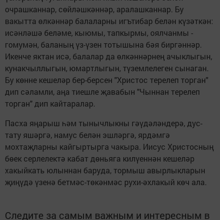
очрашканнар, сөйләшкәннәр, аралашканнар. Бу
вакытта өлкәннәр балаларны игътибар белән күзәткән:
исәнләшә беләме, кыюмы, тапкырмы, оялчанмы -
гомумән, баланың үз-үзен тотышына бәя биргәннәр.
Икенче яктан исә, балалар да өлкәннәрнең ачыклыгын,
кунакчыллыгын, юмартлыгын, түземлелеген сынаган.
Бу көнне кешеләр бер-берсен "Христос терелеп торган"
дип сәламли, аңа тиешле җавабын "Чыннан терелеп
торган" дип кайтаралар.
Пасха яңарыш һәм тынычлыкны гәүдәләндерә, дус-
тату яшәргә, намус белән эшләргә, ярдәмгә
мохтаҗларны кайгыртырга чакыра. Иисус Христосның
бөек серлелектә кабат дөньяга килүеннән кешеләр
хакыйкать юлыннан баруда, тормыш авырлыкларын
җиңүдә үзенә бетмәс-төкәнмәс рухи-әхлакый көч ала.
Следите за самым важным и интересным в