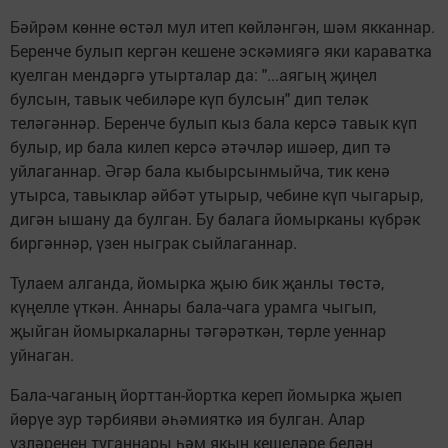
Бәйрәм көнне өстәл мул итеп көйләнгән, шәм якканнар.
Беренче булып кергән кешене эскәмиягә яки караватка
куелган мендәргә утырталар да: "...аягың җиңел
булсын, тавык чебиләре күп булсын" дип теләк
теләгәннәр. Беренче булып кыз бала керсә тавык күп
булыр, ир бала килеп керсә әтәчләр ишәер, дип тә
уйлаганнар. Әгәр бала кыбырсынмыйча, тик кенә
утырса, тавыклар әйбәт утырыр, чебине күп чыгарыр,
дигән ышану да булган. Бу балага йомырканы күбрәк
биргәннәр, үзен ныграк сыйлаганнар.
Тулаем алганда, йомырка җыю бик җанлы төстә,
күңелле үткән. Аннары бала-чага урамга чыгып,
җыйган йомыркаларны тәгәрәткән, төрле уеннар
уйнаган.
Бала-чаганың йорттан-йортка кереп йомырка җыеп
йөрүе зур тәрбияви әһәмияткә ия булган. Алар
үзләренең туганнары һәм якын кешеләре белән