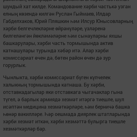
шундый хат килде. Командование хәрби частькә узган
елның көзендә килгән Руслан Гыймаев, Илдар
Габделхаков, Юрий Пляшкин һәм Илсур Юнысовларның
хәрби белгечлекләрне өйрәнүләре, үзләренә
билгеләнгән йөкләмәләрне һәм сынауларны яхшы
башкарулары, хәрби часть тормышында актив
катнашулары турында хәбәр итә. Алар хәрби
комиссариат өчен дә, бөтен район өчен дә зур
горурлык.
Чынлыкта, хәрби комиссариат бүген күпчелек
халыкның тормышында катнаша. Бу хәрби,
отставкадагылар яки отставкага чыгачаклар гына
түгел, ә барлык армиядә хезмәт итәргә тиешле, шул
исәптән медицина хезмәткәрләре, һәм берничә башка
һөнәр вәкилләре. Һәр оешмада диярлек штатларында
хәрби хезмәт иткән, хәрби хезмәттә булырга тиешле
хезмәткәрләр бар.