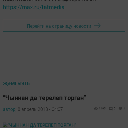
https://max.ru/tatmedia
Перейти на страницу новости
ҖӘМГЫЯТЬ
“Чыннан да терелеп торган”
автор,
8 апрель 2018 - 04:07
1195
0
1