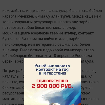
һәм, әлбәттә инде, армиягә озатулар белән генә бәйләп
карарга күнеккән. Әмма бу алай түгел. Монда кеше һәм
халык-хуҗалыгы ресурсларын исәпкә алу, хәрби-
патриотик тәрбия белән шөгыльләнәләр,
мобилизациягә әзерлекне тәэмин итәләр, контракт
буенча хәрби хезмәткә кабул итәләр, хәрби
пенсионерлар һәм ветераннар оешмалары белән
эшлиләр. Быел безнең илдә хәрби комиссариатлар
юбилейларын билгеләп үтә - 8 апрельдә Россиядә
беренче хәрби комиссариатлар оешуга 100 ел була.
Питрәч районы хәрби комиссариаты илебез өчен иң
катлаулы чорда - 1940 елның октябрендә оеша. Ул
вакытта, сугыш елларында, кечкенә генә коллективка
бик күп эш башкарырга туры килә - барлык булган
ресурсларның исәбен алып бару, сборлар үткәрү,
мәктәпләрдә хәрби әзерлек алып бару, призывниклар
белемсезлеген юкка чыгару, гомуми мәҗбүри уку