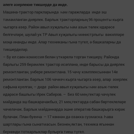
әлеге әзерлекне тикшерде дә инде.
Машина-трактор паркларында һәм гаражларда инде эш
тәмамланган диярлек. Барлык тракторларның 96 проценты кырга
чыгарга әзер. Район авыл хуҗалыгы һәм азык төлек идарәсе
белгечләре, шулай ук ТР Авыл хуҗалыгы министрлыгы вәкилләре
моңа инанды инде. Алар техниканы гына түгел, ә башкаларны да
тикшерделәр.
– Бу ел саен комиссия белән үткәрелә торган тикшерү. Районда
барлыгы 259 берәмлек трактор исәпләнә, инде барысы да диярлек
ремонтланган, унбере ремонтлана. 15 чәчү комплексыннан 14е
ремонтланган. Барлык 106 чәчкеч кырга чыгарга әзер, алар әзерлек
сафына куелган, – диде район авыл хуҗалыгы һәм азык-төлек
идарәсе башлыгы Ирек Сабиров. – Без 60 мең гектар чәчүлек
мәйданда эш башкарачакбыз, 21 мең гектарда сабан бөртеклеләре
чәчеләчәк. Барлык мәйданнарда эшне оператив башкарырга кирәк
булачак. План буенча – 17 көннән дә озакка сузмаска. Һава
шартлары гына сынатмасын. Безнең яктан, техника ягыннан
бернинди тоткарлыклар булырга тиеш түгел.