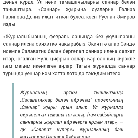
дөнья күрде. Ул нәни тамашачыларны саннар белән
таныштыра. «Саннар» җырына сүзләрне Гөлназ
Гарипова-Дениз иҗат иткән булса, көен Руслан Әмиров
язды.
«Журналыбызның февраль санында без укучыларны
саннар иленә сәяхәткә чакырабыз. Әкияттә алар Сәидә
исемле Салаватик белән бергәләп саннар иленә сәяхәт
итәр, югалган Нуль цифрын эзләр, һәр санның кирәкле
һәм мөһим икәнлеген аңлар. Тагын журналда саннар
турында уеннар һәм хәтта лото да тәкъдим ителә.
Журналның арткы тышлыгында
„Салаватиклар белән өйрәнәм“ проектының
„Саннар“ җыры урын алыр. Ул журналда
өйрәнелгән теманы төгәлләр һәм сабыйларга
саннарны җырлап өйрәнергә ярдәм итәр», —
ди «Салават күпере» журналының баш
мөхәррире Гөлнара Хәйдәрова.