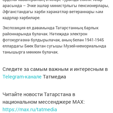
арасында – Эчке эшләр министрлыгы пенсионерлары,
Әфганстандагы хәрби хәрәкәтләр ветераннары һәм
кадрлар хәрбиләре.
Экспозиция ел дәвамында Татарстанның барлык
районнарында булачак. Нәтиҗәдә электрон
фотокүргәзмә булдырылачак, аның белән 1941-1945
еллардагы Бөек Ватан сугышы Музей-мемориалында
танышырга мөмкин булачак.
Следите за самым важным и интересным в
Telegram-канале
Татмедиа
Читайте новости Татарстана в
национальном мессенджере MАХ:
https://max.ru/tatmedia