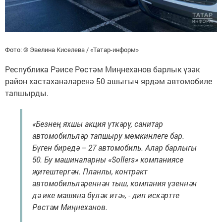
Фото: © Эвелина Киселева / «Татар-информ»
Республика Рәисе Рөстәм Миңнеханов барлык үзәк
район хастаханәләренә 50 ашыгыч ярдәм автомобиле
тапшырды.
«Безнең яхшы акция үткәрү, санитар
автомобильләр тапшыру мөмкинлеге бар.
Бүген биредә – 27 автомобиль. Алар барлыгы
50. Бу машиналарны «Sollers» компаниясе
җитештергән. Планлы, контракт
автомобильләреннән тыш, компания үзеннән
дә ике машина бүләк итә», - дип искәртте
Рөстәм Миңнеханов.