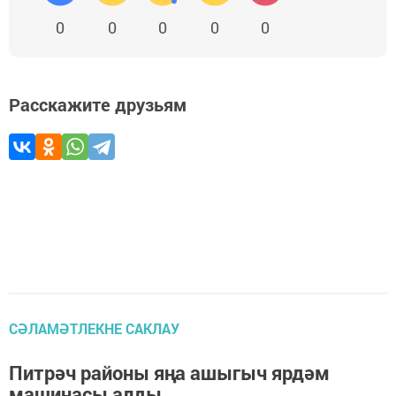
0
0
0
0
0
Расскажите друзьям
СӘЛАМӘТЛЕКНЕ САКЛАУ
Питрәч районы яңа ашыгыч ярдәм
машинасы алды