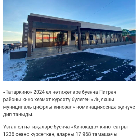
«Татаркино» 2024 ел нәтиҗәләре буенча Питрәч
районы кино хезмәт күрсәтү бүлеген «Иң яхшы
муниципаль цифрлы кинозал» номинациясендә җиңүче
дип таныды.
Узган ел нәтиҗәләре буенча «Кинокадр» кинотеатры
1236 сеанс күрсәткән, аларны 17 968 тамашачы