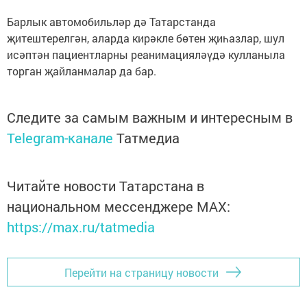
Барлык автомобильләр дә Татарстанда
җитештерелгән, аларда кирәкле бөтен җиһазлар, шул
исәптән пациентларны реанимацияләүдә кулланыла
торган җайланмалар да бар.
Следите за самым важным и интересным в
Telegram-канале
Татмедиа
Читайте новости Татарстана в
национальном мессенджере MАХ:
https://max.ru/tatmedia
Перейти на страницу новости