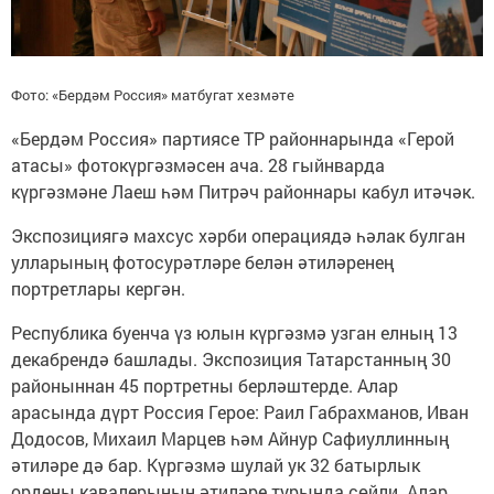
Фото: «Бердәм Россия» матбугат хезмәте
«Бердәм Россия» партиясе ТР районнарында «Герой
атасы» фотокүргәзмәсен ача. 28 гыйнварда
күргәзмәне Лаеш һәм Питрәч районнары кабул итәчәк.
Экспозициягә махсус хәрби операциядә һәлак булган
улларының фотосурәтләре белән әтиләренең
портретлары кергән.
Республика буенча үз юлын күргәзмә узган елның 13
декабрендә башлады. Экспозиция Татарстанның 30
районыннан 45 портретны берләштерде. Алар
арасында дүрт Россия Герое: Раил Габрахманов, Иван
Додосов, Михаил Марцев һәм Айнур Сафиуллинның
әтиләре дә бар. Күргәзмә шулай ук 32 батырлык
ордены кавалерының әтиләре турында сөйли. Алар