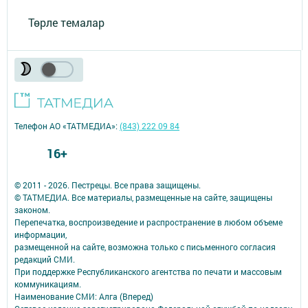
Төрле темалар
Телефон АО «ТАТМЕДИА»:
(843) 222 09 84
16+
© 2011 - 2026. Пестрецы. Все права защищены.
© ТАТМЕДИА. Все материалы, размещенные на сайте, защищены
законом.
Перепечатка, воспроизведение и распространение в любом объеме
информации,
размещенной на сайте, возможна только с письменного согласия
редакций СМИ.
При поддержке Республиканского агентства по печати и массовым
коммуникациям.
Наименование СМИ: Алга (Вперед)