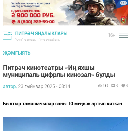
ПИТРӘЧ ЯҢАЛЫКЛАРЫ
16+
"Алга" газетасы - Питрәч районы
ҖӘМГЫЯТЬ
Питрәч кинотеатры «Иң яхшы
муниципаль цифрлы кинозал» булды
автор,
23 гыйнвар 2025 - 08:14
185
0
0
Былтыр тамашачылар саны 10 меңнән артып киткән