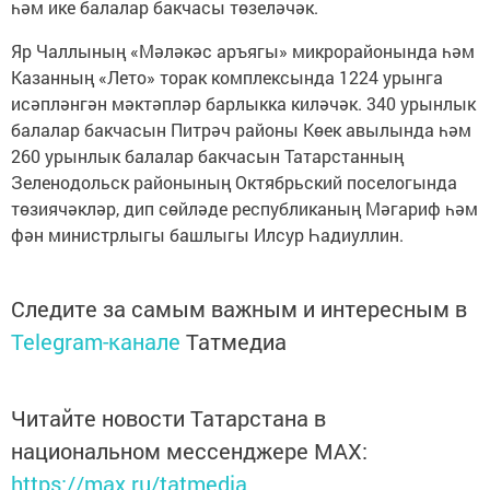
һәм ике балалар бакчасы төзеләчәк.
Яр Чаллының «Мәләкәс аръягы» микрорайонында һәм
Казанның «Лето» торак комплексында 1224 урынга
исәпләнгән мәктәпләр барлыкка киләчәк. 340 урынлык
балалар бакчасын Питрәч районы Көек авылында һәм
260 урынлык балалар бакчасын Татарстанның
Зеленодольск районының Октябрьский поселогында
төзиячәкләр, дип сөйләде республиканың Мәгариф һәм
фән министрлыгы башлыгы Илсур Һадиуллин.
Следите за самым важным и интересным в
Telegram-канале
Татмедиа
Читайте новости Татарстана в
национальном мессенджере MАХ:
https://max.ru/tatmedia