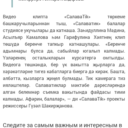
Видео клипта «СалаваTik» төркеме
башкаручыларыннан тыш, «Салаватик» балалар
студиясе укучылары да катнаша. Заһидуллина Мәдинә,
Асылъяр Камалова һәм Гарифулина Хәятнең клип
төшүдә беренче тапкыр катнашулары. «Беренче
адымнары булса да, сабыйлар югалып калмады.
Үзләренең осталыкларын күрсәтергә омтылды.
Видеога төшкәндә, бер үк вакытта җырларга да,
хәрәкәтләрне тигез кабатларга биергә дә кирәк. Башта,
әлбәттә, кызларга җиңел булмады. Тик камерага тиз
ияләштеләр. Салаватиклар мәктәбе дәресләрендә
алган белемнәр съемка вакытында файдасы тими
калмады. Афәрин, балалар», — ди «СалаваTik» проекты
режиссеры Гүзәл Шакирҗанова.
Следите за самым важным и интересным в