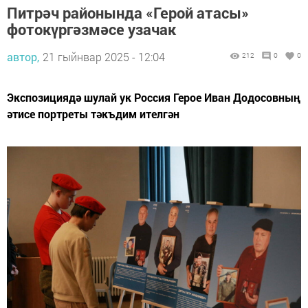
Питрәч районында «Герой атасы»
фотокүргәзмәсе узачак
автор,
21 гыйнвар 2025 - 12:04
212
0
0
Экспозициядә шулай ук Россия Герое Иван Додосовның
әтисе портреты тәкъдим ителгән