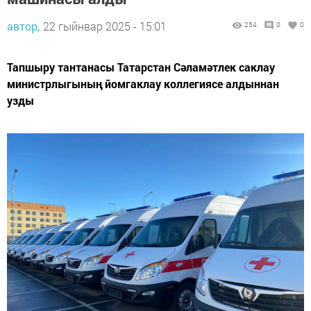
автор,
22 гыйнвар 2025 - 15:01
254
0
0
Тапшыру тантанасы Татарстан Сәламәтлек саклау
министрлыгының йомгаклау коллегиясе алдыннан
узды