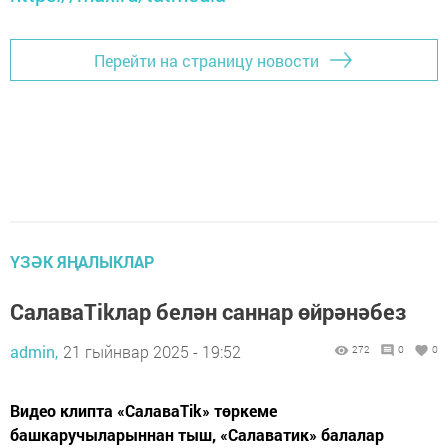
Перейти на страницу новости
ҮЗӘК ЯҢАЛЫКЛАР
СалаваTikлар белән саннар өйрәнәбез
admin,
21 гыйнвар 2025 - 19:52
272
0
0
Видео клипта «СалаваTik» төркеме
башкаручыларыннан тыш, «Салаватик» балалар