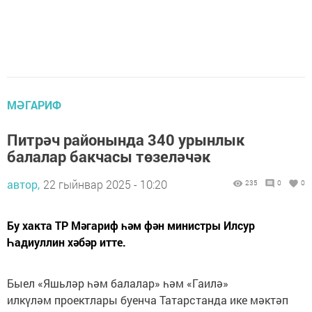
МӘГАРИФ
Питрәч районында 340 урынлык
балалар бакчасы төзеләчәк
автор,
22 гыйнвар 2025 - 10:20
235
0
0
Бу хакта ТР Мәгариф һәм фән министры Илсур
Һадиуллин хәбәр итте.
Быел «Яшьләр һәм балалар» һәм «Гаилә»
илкүләм проектлары буенча Татарстанда ике мәктәп