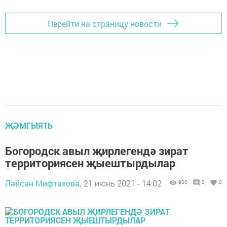
Перейти на страницу новости
ҖӘМГЫЯТЬ
Богородск авыл җирлегендә зират
территориясен җыештырдылар
Ләйсән Мифтахова,
21 июнь 2021 - 14:02
900
0
0