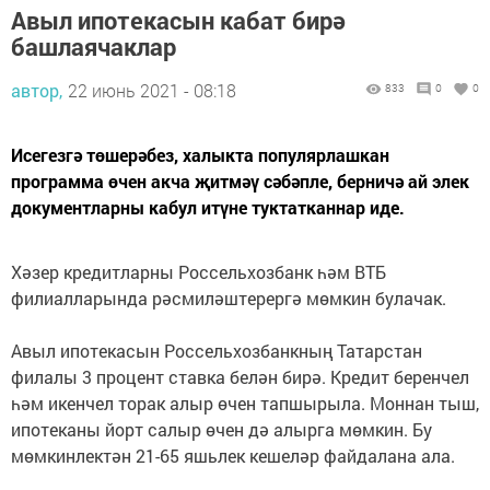
Авыл ипотекасын кабат бирә
башлаячаклар
автор,
22 июнь 2021 - 08:18
833
0
0
Исегезгә төшерәбез, халыкта популярлашкан
программа өчен акча җитмәү сәбәпле, берничә ай элек
документларны кабул итүне туктатканнар иде.
Хәзер кредитларны Россельхозбанк һәм ВТБ
филиалларында рәсмиләштерергә мөмкин булачак.
Авыл ипотекасын Россельхозбанкның Татарстан
филалы 3 процент ставка белән бирә. Кредит беренчел
һәм икенчел торак алыр өчен тапшырыла. Моннан тыш,
ипотеканы йорт салыр өчен дә алырга мөмкин. Бу
мөмкинлектән 21-65 яшьлек кешеләр файдалана ала.