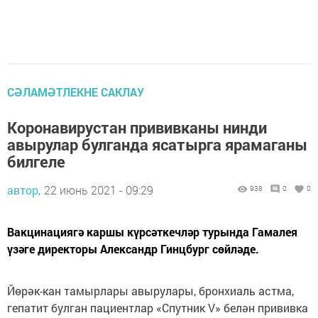
СӘЛАМӘТЛЕКНЕ САКЛАУ
Коронавирустан прививканы нинди
авырулар булганда ясатырга ярамаганы
билгеле
автор,
22 июнь 2021 - 09:29
938
0
0
Вакцинациягә каршы күрсәткечләр турында Гамалея
үзәге директоры Александр Гинцбург сөйләде.
Йөрәк-кан тамырлары авырулары, бронхиаль астма,
гепатит булган пациентлар «Спутник V» белән прививка