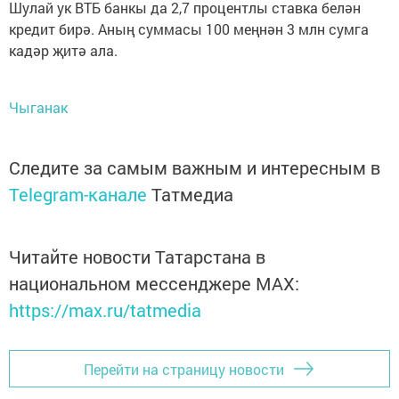
Шулай ук ВТБ банкы да 2,7 процентлы ставка белән
кредит бирә. Аның суммасы 100 меңнән 3 млн сумга
кадәр җитә ала.
Чыганак
Следите за самым важным и интересным в
Telegram-канале
Татмедиа
Читайте новости Татарстана в
национальном мессенджере MАХ:
https://max.ru/tatmedia
Перейти на страницу новости