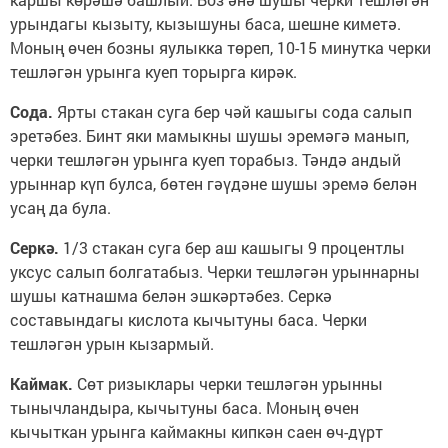
урындагы кызыту, кызышуны баса, шешне киметә.
Моның өчен бозны яулыкка төреп, 10-15 минутка черки
тешләгән урынга куеп торырга кирәк.
Сода.
Ярты стакан суга бер чәй кашыгы сода салып
эретәбез. Бинт яки мамыкны шушы эремәгә манып,
черки тешләгән урынга куеп торабыз. Тәндә андый
урыннар күп булса, бөтен гәүдәне шушы эремә белән
усаң да була.
Серкә.
1/3 стакан суга бер аш кашыгы 9 процентлы
уксус салып болгатабыз. Черки тешләгән урыннарны
шушы катнашма белән эшкәртәбез. Серкә
составындагы кислота кычытуны баса. Черки
тешләгән урын кызармый.
Каймак.
Сөт ризыклары черки тешләгән урынны
тынычландыра, кычытуны баса. Моның өчен
кычыткан урынга каймакны кипкән саен өч-дүрт