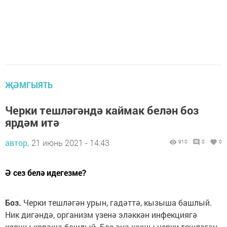
ҖӘМГЫЯТЬ
Черки тешләгәндә каймак белән боз
ярдәм итә
автор,
21 июнь 2021 - 14:43
910
0
0
Ә сез белә идегезме?
Боз.
Черки тешләгән урын, гадәттә, кызыша башлый.
Ник дигәндә, организм үзенә эләккән инфекциягә
каршы көрәшә башлый. Боз әнә шушы черки тешләгән