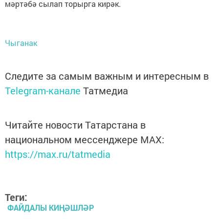
мәртәбә сылап торырга кирәк.
Чыганак
Следите за самым важным и интересным в
Telegram-канале
Татмедиа
Читайте новости Татарстана в
национальном мессенджере MАХ:
https://max.ru/tatmedia
Теги:
ФАЙДАЛЫ КИҢӘШЛӘР