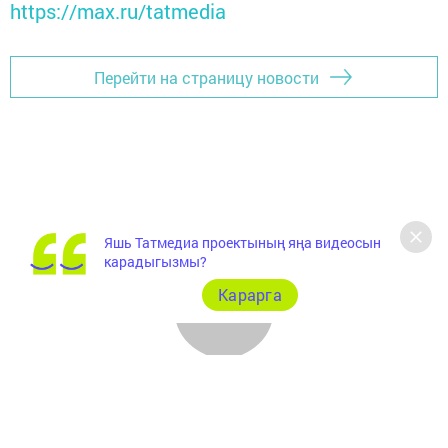
https://max.ru/tatmedia
Перейти на страницу новости
Яшь Татмедиа проектының яңа видеосын
карадыгызмы?
Карарга