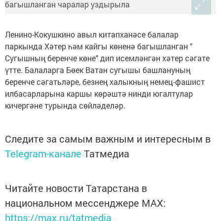
Ленино-Кокушкино авыл китапханәсе балалар
паркында Хәтер һәм кайгы көненә багышланган "
Сугышның беренче көне" дип исемләнгән хәтер сәгате
үтте. Балаларга Бөек Ватан сугышы башлануның
беренче сәгатьләре, безнең халыкның немец-фашист
илбасарларына каршы көрәштә нинди югалтулар
кичергәне турында сөйләделәр.
Следите за самым важным и интересным в
Telegram-канале
Татмедиа
Читайте новости Татарстана в
национальном мессенджере MАХ:
https://max.ru/tatmedia