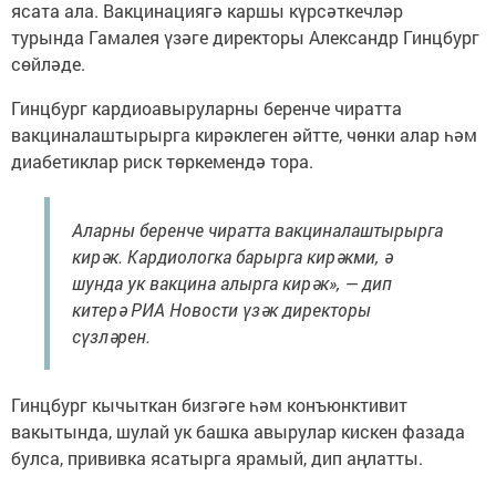
ясата ала. Вакцинациягә каршы күрсәткечләр
турында Гамалея үзәге директоры Александр Гинцбург
сөйләде.
Гинцбург кардиоавыруларны беренче чиратта
вакциналаштырырга кирәклеген әйтте, чөнки алар һәм
диабетиклар риск төркемендә тора.
Аларны беренче чиратта вакциналаштырырга
кирәк. Кардиологка барырга кирәкми, ә
шунда ук вакцина алырга кирәк», — дип
китерә РИА Новости үзәк директоры
сүзләрен.
Гинцбург кычыткан бизгәге һәм конъюнктивит
вакытында, шулай ук башка авырулар кискен фазада
булса, прививка ясатырга ярамый, дип аңлатты.