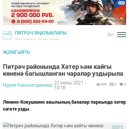
ПИТРӘЧ ЯҢАЛЫКЛАРЫ
16+
"Алга" газетасы - Питрәч районы
ҖӘМГЫЯТЬ
Питрәч районында Хәтер һәм кайгы
көненә багышланган чаралар уздырыла
22 июнь 2021 -
Нурия Камалетдинова,
999
0
0
10:18
Ленино-Кокушкино авылының балалар паркында хәтер
сәгате узды.