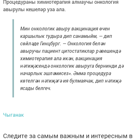
Процедураны химиотерапия алмаучы онкология
авырулы кешеләр уза ала.
Мин онкологик авыру вакцинация өчен
каршылык тудыра дип санамыйм, — дип
сөйләде Гинцбург. — Онкология белән
авыручы пациент цитостатиклар рәвешендә
химиотерапия ала икән, вакцинация
нәтиҗәсендә онкологик авыруга бернинди дә
начарлык эшләмисез». Әмма процедура
көтелгән нәтиҗәгә ия булмаячак, дип нәтиҗә
ясады белгеч.
Чыганак
Следите за самым важным и интересным в