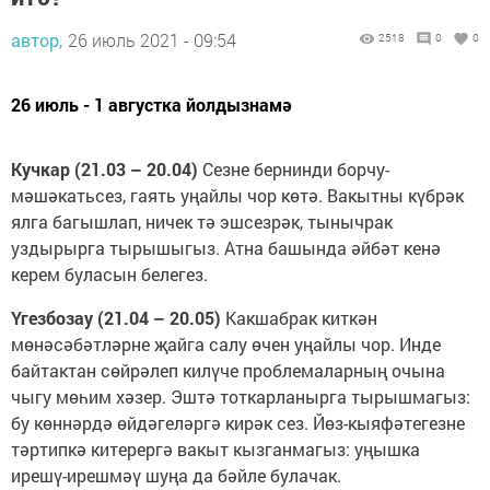
автор,
26 июль 2021 - 09:54
2518
0
0
26 июль - 1 августка йолдызнамә
Кучкар (21.03 – 20.04)
Сезне бернинди борчу-
мәшәкатьсез, гаять уңайлы чор көтә. Вакытны күбрәк
ялга багышлап, ничек тә эшсезрәк, тынычрак
уздырырга тырышыгыз. Атна башында әйбәт кенә
керем буласын белегез.
Үгезбозау (21.04 – 20.05)
Какшабрак киткән
мөнәсәбәтләрне җайга салу өчен уңайлы чор. Инде
байтактан сөйрәлеп килүче проблемаларның очына
чыгу мөһим хәзер. Эштә тоткарланырга тырышмагыз:
бу көннәрдә өйдәгеләргә кирәк сез. Йөз-кыяфәтегезне
тәртипкә китерергә вакыт кызганмагыз: уңышка
ирешү-ирешмәү шуңа да бәйле булачак.