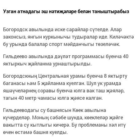
Узган атнадагы эш нәтиҗәләре белән таныштырабыз
Богородск авылында иске сарайлар сүтелде. Алар
законсыз, янгын куркынычы тудыралар иде. Киләчәктә
бу урында балалар спорт мәйданчыгы төзеләчәк.
Гильдеево авылында дәүләт программасы буенча 40
яктыркыч җайланма урнаштырылды.
Богородскның Центральная урамы буенча 8 яктырту
баганасы һәм 5 җайланма куелган. Шул ук урамда
яшәүчеләрнең соравы буенча юлга вак таш җәяләр,
тагын 40 метр чамасы юлга җәясе калган.
Гильдееводагы су башнясын Көек авылына
күчерделәр. Моның сәбәбе шунда, көеклеләр җәйге
вакытта су кытлыгы кичерә. Бу проблеманы хәл итү
өчен өстәмә башня куелды.