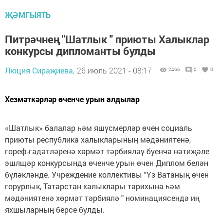
ҖӘМГЫЯТЬ
Питрәчнең "Шатлык " приюты Халыклар
конкурсы дипломанты булды
Люция Сираҗиева,
26 июль 2021 - 08:17
2466
0
0
Хезмәткәрләр өченче урын алдылар
«Шатлык» балалар һәм яшүсмерләр өчен социаль
приюты республика халыкларының мәдәниятенә,
гореф-гадәтләренә хөрмәт тәрбияләү буенча нәтиҗәле
эшлщәр конкурсында өченче урын өчен Диплом белән
бүләкләнде. Учреждение коллективы "Үз Ватаның өчен
горурлык, Татарстан халыклары тарихына һәм
мәдәниятенә хөрмәт тәрбиялә " номинациясендә иң
яхшыларның берсе булды.