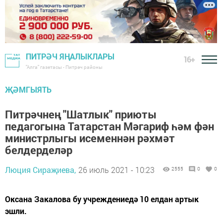
ПИТРӘЧ ЯҢАЛЫКЛАРЫ
16+
"Алга" газетасы - Питрәч районы
ҖӘМГЫЯТЬ
Питрәчнең "Шатлык" приюты
педагогына Татарстан Мәгариф һәм фән
министрлыгы исеменнән рәхмәт
белдерделәр
Люция Сираҗиева,
26 июль 2021 - 10:23
2555
0
0
Оксана Закалова бу учреждениедә 10 елдан артык
эшли.