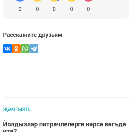
0
0
0
0
0
Расскажите друзьям
ҖӘМГЫЯТЬ
Йолдызлар питрәчлеләргә нәрсә вәгъдә
итә?