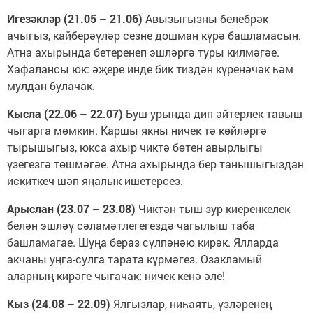
Игезәкләр (21.05 – 21.06)
Авызыгызны белебрәк
ачыгыз, кайберәүләр сезне дошман күрә башламасын.
Атна ахырында бетеренеп эшләргә туры килмәгәе.
Хафалансы юк: әҗере инде бик тиздән күренәчәк һәм
мулдан булачак.
Кысла (22.06 – 22.07)
Буш урында дип әйтерлек тавыш
чыгарга мөмкин. Каршы якны ничек тә көйләргә
тырышыгыз, юкса ахыр чиктә бөтен авырлыгы
үзегезгә төшмәгәе. Атна ахырында бер танышыгыздан
искиткеч шәп яңалык ишетерсез.
Арыслан (23.07 – 23.08)
Чиктән тыш зур киеренкелек
белән эшләү сәламәтлегегездә чагылыш таба
башламагае. Шуңа бераз сүлпәнәю кирәк. Ялларда
акчаны уңга-сулга тарата күрмәгез. Озакламый
аларның кирәге чыгачак: ничек кенә әле!
Кыз (24.08 – 22.09)
Ялгызлар, ниһаять, үзләренең