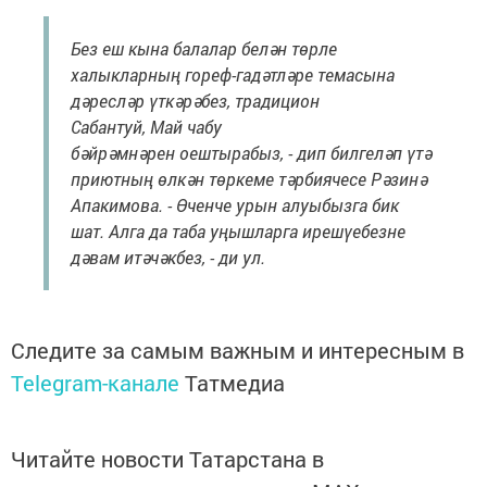
Без еш кына балалар белән төрле
халыкларның гореф-гадәтләре темасына
дәресләр үткәрәбез, традицион
Сабантуй, Май чабу
бәйрәмнәрен оештырабыз, - дип билгеләп үтә
приютның өлкән төркеме тәрбиячесе Рәзинә
Апакимова. - Өченче урын алуыбызга бик
шат. Алга да таба уңышларга ирешүебезне
дәвам итәчәкбез, - ди ул.
Следите за самым важным и интересным в
Telegram-канале
Татмедиа
Читайте новости Татарстана в