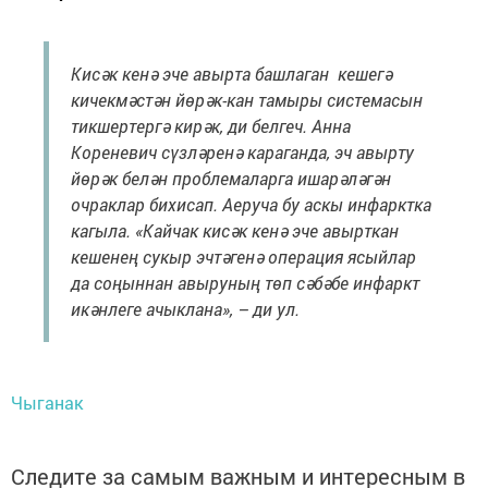
Кисәк кенә эче авырта башлаган кешегә
кичекмәстән йөрәк-кан тамыры системасын
тикшертергә кирәк, ди белгеч. Анна
Кореневич сүзләренә караганда, эч авырту
йөрәк белән проблемаларга ишарәләгән
очраклар бихисап. Аеруча бу аскы инфарктка
кагыла. «Кайчак кисәк кенә эче авырткан
кешенең сукыр эчтәгенә операция ясыйлар
да соңыннан авыруның төп сәбәбе инфаркт
икәнлеге ачыклана», – ди ул.
Чыганак
Следите за самым важным и интересным в