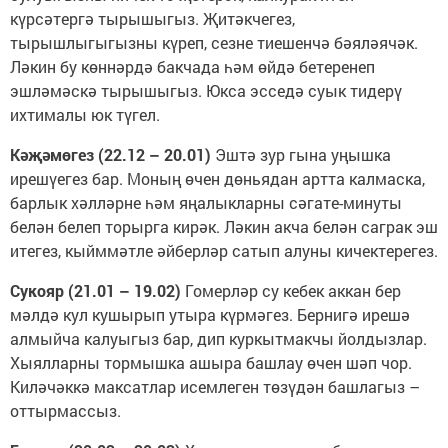
күрсәтергә тырышыгыз. Җитәкчегез,
тырышлыгыгызны күреп, сезне тиешенчә бәяләячәк.
Ләкин бу көннәрдә бакчада һәм өйдә бетеренеп
эшләмәскә тырышыгыз. Юкса эсседә суык тидерү
ихтималы юк түгел.
Кәҗәмөгез (22.12 – 20.01)
Эштә зур гына уңышка
ирешүегез бар. Моның өчен дөньядан артта калмаска,
барлык хәлләрне һәм яңалыкларны сәгате-минуты
белән белеп торырга кирәк. Ләкин акча белән саграк эш
итегез, кыйммәтле әйберләр сатып алуны кичектерегез.
Сукояр (21.01 – 19.02)
Гомерләр су кебек аккан бер
мәлдә кул кушырып утыра күрмәгез. Бернигә ирешә
алмыйча калуыгыз бар, дип куркытмакчы йолдызлар.
Хыялларны тормышка ашыра башлау өчен шәп чор.
Киләчәккә максатлар исемлеген төзүдән башлагыз –
оттырмассыз.