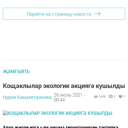
Перейти на страницу новости
ҖӘМГЫЯТЬ
Кощаклылар экологик акциягә кушылды
26 июль 2021 -
Нурия Камалетдинова,
2468
0
0
08:44
Алар җирле елга һәм чишмә территориясен тәртипкә