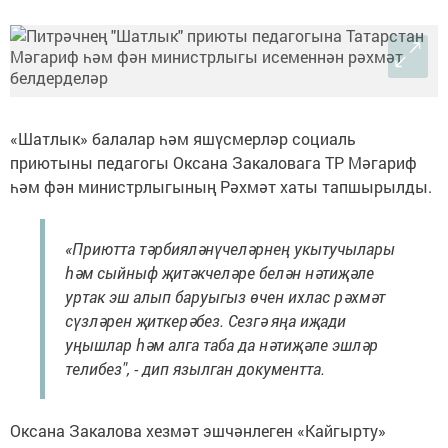
«Шатлык» балалар һәм яшүсмерләр социаль
приютыны педагогы Оксана Закаловага ТР Мәгариф
һәм фән министрлыгының Рәхмәт хаты тапшырылды.
«Приютта тәрбияләнүчеләрнең укытучылары
һәм сыйныф җитәкчеләре белән нәтиҗәле
уртак эш алып баруыгыз өчен ихлас рәхмәт
сүзләрен җиткерәбез. Сезгә яңа иҗади
уңышлар һәм алга таба да нәтиҗәле эшләр
телибез", - дип язылган документта.
Оксана Закалова хезмәт эшчәнлеген «Кайгырту»