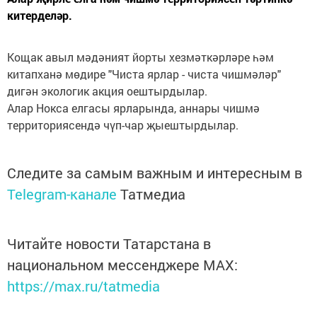
китерделәр.
Кощак авыл мәдәният йорты хезмәткәрләре һәм
китапханә мөдире "Чиста ярлар - чиста чишмәләр"
дигән экологик акция оештырдылар.
Алар Нокса елгасы ярларында, аннары чишмә
территориясендә чүп-чар җыештырдылар.
Следите за самым важным и интересным в
Telegram-канале
Татмедиа
Читайте новости Татарстана в
национальном мессенджере MАХ:
https://max.ru/tatmedia