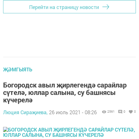
Перейти на страницу новости
ҖӘМГЫЯТЬ
Богородск авыл җирлегендә сарайлар
сүтелә, юллар салына, су башнясы
күчерелә
Люция Сираҗиева,
26 июль 2021 - 08:26
2561
0
0