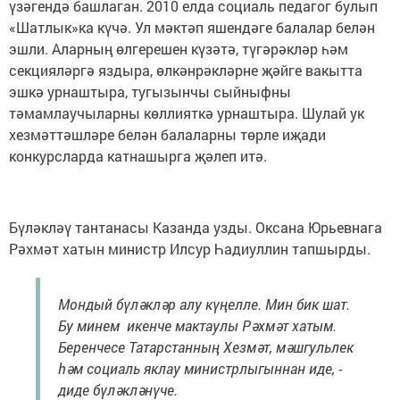
үзәгендә башлаган. 2010 елда социаль педагог булып
«Шатлык»ка күчә. Ул мәктәп яшендәге балалар белән
эшли. Аларның өлгерешен күзәтә, түгәрәкләр һәм
секцияләргә яздыра, өлкәнрәкләрне җәйге вакытта
эшкә урнаштыра, тугызынчы сыйныфны
тәмамлаучыларны көллияткә урнаштыра. Шулай ук
хезмәттәшләре белән балаларны төрле иҗади
конкурсларда катнашырга җәлеп итә.
Бүләкләү тантанасы Казанда узды. Оксана Юрьевнага
Рәхмәт хатын министр Илсур Һадиуллин тапшырды.
Мондый бүләкләр алу күңелле. Мин бик шат.
Бу минем икенче мактаулы Рәхмәт хатым.
Беренчесе Татарстанның Хезмәт, мәшгульлек
һәм социаль яклау министрлыгыннан иде, -
диде бүләкләнүче.