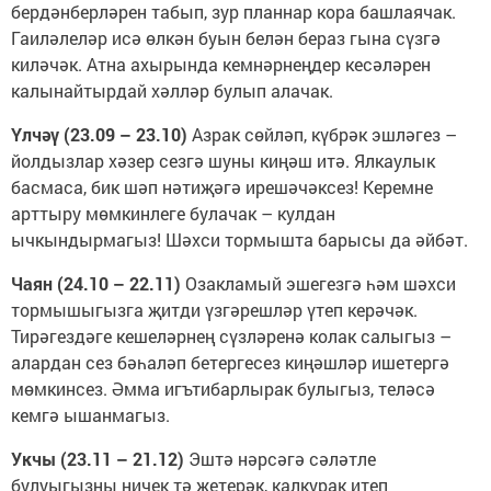
бердәнберләрен табып, зур планнар кора башлаячак.
Гаиләлеләр исә өлкән буын белән бераз гына сүзгә
киләчәк. Атна ахырында кемнәрнеңдер кесәләрен
калынайтырдай хәлләр булып алачак.
Үлчәү (23.09 – 23.10)
Азрак сөйләп, күбрәк эшләгез –
йолдызлар хәзер сезгә шуны киңәш итә. Ялкаулык
басмаса, бик шәп нәтиҗәгә ирешәчәксез! Керемне
арттыру мөмкинлеге булачак – кулдан
ычкындырмагыз! Шәхси тормышта барысы да әйбәт.
Чаян (24.10 – 22.11)
Озакламый эшегезгә һәм шәхси
тормышыгызга җитди үзгәрешләр үтеп керәчәк.
Тирәгездәге кешеләрнең сүзләренә колак салыгыз –
алардан сез бәһаләп бетергесез киңәшләр ишетергә
мөмкинсез. Әмма игътибарлырак булыгыз, теләсә
кемгә ышанмагыз.
Укчы (23.11 – 21.12)
Эштә нәрсәгә сәләтле
булуыгызны ничек тә җетерәк, калкурак итеп