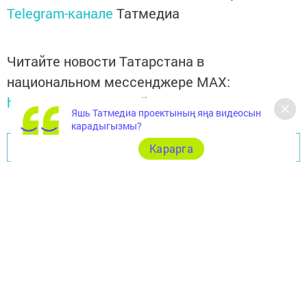
Telegram-канале
Татмедиа
Читайте новости Татарстана в
национальном мессенджере MАХ:
https://max.ru/tatmedia
Яшь Татмедиа проектының яңа видеосын
карадыгызмы?
Перейти на страницу новости
Карарга