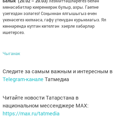
Балык (20.02 – 20.03)
Хезмәттәшләрегез белән
мөнәсәбәтләр киеренкерәк булыр, ахры. Гаепне
үзегездән эзләгез! Соңыннан ялгышыгыз өчен
үкенәсегез килмәсә, гафу үтенүдән курыкмагыз. Ял
көннәрендә күптән көтелгән хәерле хәбәрләр
ишетерсез.
Чыганак
Следите за самым важным и интересным в
Telegram-канале
Татмедиа
Читайте новости Татарстана в
национальном мессенджере MАХ:
https://max.ru/tatmedia