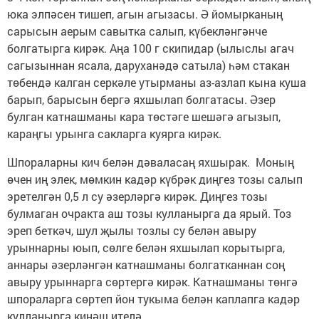
юка элпәсен тишеп, агын агызасы. Ә йомырканың
сарысын аерым савытка салып, күбекләнгәнче
болгатырга кирәк. Аңа 100 г скипидар (ылыслы агач
сагызыннан ясала, даруханәдә сатыла) һәм стакан
төбендә калган серкәле утырманы аз-азлап кына куша
барып, барысын бергә яхшылап болгатасы. Әзер
булган катнашманы кара төстәге шешәгә агызып,
караңгы урынга сакларга куярга кирәк.
Шпораларны кич белән дәваласаң яхшырак. Моның
өчен иң элек, мөмкин кадәр күбрәк диңгез тозы салып
эретелгән 0,5 л су әзерләргә кирәк. Диңгез тозы
булмаган очракта аш тозы кулланырга да ярый. Тоз
эреп беткәч, шул җылы тозлы су белән авыру
урыннарны юып, сөлге белән яхшылап корытырга,
аннары әзерләнгән катнашманы болгатканнан соң
авыру урыннарга сөртергә кирәк. Катнашманы төнгә
шпораларга сөртеп йон тукыма белән каплапга кадәр
кулланырга киңәш ителә.