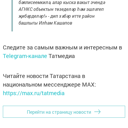
бәялисеемкилә, алар кыска вакыт эчендә
АГНКС объектын төзеделәр һәм эшләтеп
җибәрделәр!» - дип хәбәр итте район
башлыгы Илһам Кашапов
Следите за самым важным и интересным в
Telegram-канале
Татмедиа
Читайте новости Татарстана в
национальном мессенджере MАХ:
https://max.ru/tatmedia
Перейти на страницу новости