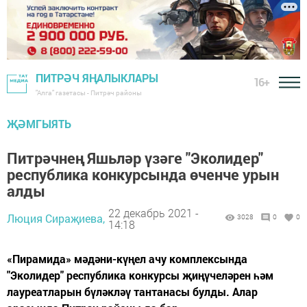
ПИТРӘЧ ЯҢАЛЫКЛАРЫ
16+
"Алга" газетасы - Питрәч районы
ҖӘМГЫЯТЬ
Питрәчнең Яшьләр үзәге "Эколидер"
республика конкурсында өченче урын
алды
22 декабрь 2021 -
Люция Сираҗиева,
3028
0
0
14:18
«Пирамида» мәдәни-күңел ачу комплексында
"Эколидер" республика конкурсы җиңүчеләрен һәм
лауреатларын бүләкләү тантанасы булды. Алар