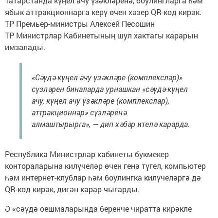
Татарстанда күңел ачу үзәкләренә, боулингларга һәм
ябык аттракционнарга керү өчен хәзер QR-код кирәк.
ТР Премьер-министры Алексей Песошин
ТР Министрлар Кабинетының шул хактагы карарын
имзалады.
«Сәүдә-күңел ачу үзәкләре (комплекслар)»
сүзләрен биналарда урнашкан «сәүдә-күңел
ачу, күңел ачу үзәкләре (комплекслар),
аттракционнар» сүзләренә
алмаштырырга», — дип хәбәр ителә карарда.
Республика Министрлар кабинеты букмекер
контораларына килүчеләр өчен генә түгел, компьютер
һәм интернет-клублар һәм боулингка килүчеләргә дә
QR-код кирәк, дигән карар чыгарды.
Ә «сәүдә оешмаларында беренче чиратта кирәкле