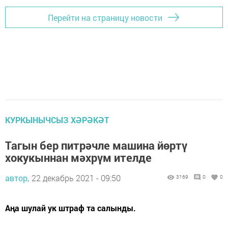
Перейти на страницу новости
КУРКЫНЫЧСЫЗ ХӘРӘКӘТ
Тагын бер питрәчле машина йөртү
хокукыннан мәхрүм ителде
автор,
22 декабрь 2021 - 09:50
3169
0
0
Аңа шулай ук штраф та салынды.