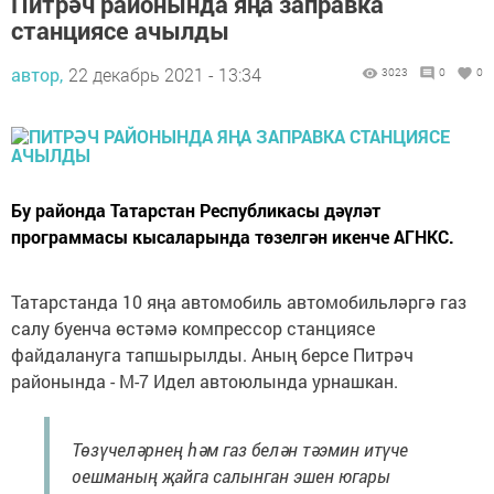
Питрәч районында яңа заправка
станциясе ачылды
автор,
22 декабрь 2021 - 13:34
3023
0
0
Бу районда Татарстан Республикасы дәүләт
программасы кысаларында төзелгән икенче АГНКС.
Татарстанда 10 яңа автомобиль автомобильләргә газ
салу буенча өстәмә компрессор станциясе
файдалануга тапшырылды. Аның берсе Питрәч
районында - М-7 Идел автоюлында урнашкан.
Төзүчеләрнең һәм газ белән тәэмин итүче
оешманың җайга салынган эшен югары