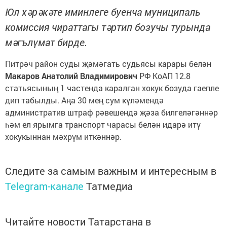
Юл хәрәкәте иминлеге буенча муниципаль
комиссия чираттагы тәртип бозучы турында
мәгълүмат бирде.
Питрәч район суды җәмәгать судьясы карары белән
Макаров Анатолий Владимирович
РФ КоАП 12.8
статьясының 1 частенда каралган хокук бозуда гаепле
дип табылды. Аңа 30 мең сум күләмендә
административ штраф рәвешендә җәза билгеләгәннәр
һәм ел ярымга транспорт чарасы белән идарә итү
хокукыннан мәхрүм иткәннәр.
Следите за самым важным и интересным в
Telegram-канале
Татмедиа
Читайте новости Татарстана в