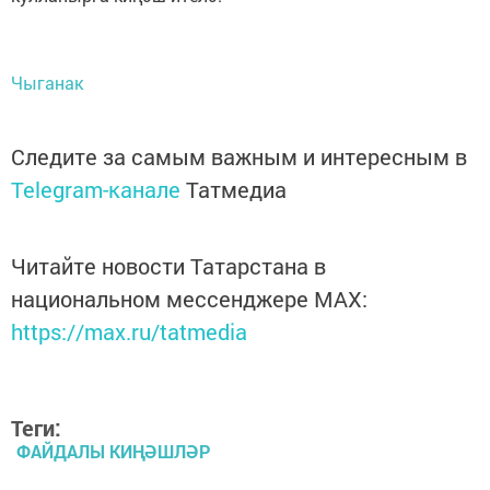
Чыганак
Следите за самым важным и интересным в
Telegram-канале
Татмедиа
Читайте новости Татарстана в
национальном мессенджере MАХ:
https://max.ru/tatmedia
Теги:
ФАЙДАЛЫ КИҢӘШЛӘР