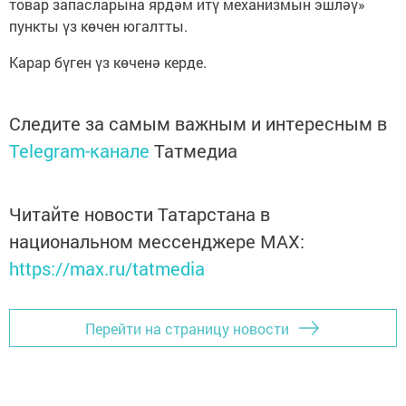
товар запасларына ярдәм итү механизмын эшләү»
пункты үз көчен югалтты.
Карар бүген үз көченә керде.
Следите за самым важным и интересным в
Telegram-канале
Татмедиа
Читайте новости Татарстана в
национальном мессенджере MАХ:
https://max.ru/tatmedia
Перейти на страницу новости