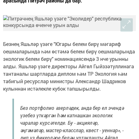
арасында Питрәч районы да бар.
Безнең Яшьләр үзәге "Югары белем бирү мәгариф
оешмаларында һәм өстәмә белем бирү оешмаларында
экологик белем бирү" номинациясендә 3 нче урынны
алды. Яшьләр үзәге директоры Айгөл Гыйззәтуллинага
тантаналы шартларда диплом һәм ТР Экология һәм
табигый ресурслар министры Александр Шадриков
кулыннан истәлекле кубок тапшырылды.
Без портфолио әзерләдек, анда бер ел эчендә
үзебез үткәргән һәм катнашкан экологик
чаралар күрсәтелде. Бу - акцияләр,
әңгәмәләр, мастер-класслар, квест - уеннар», -
дип үз фикерләре белән уртаклашты Айгөл