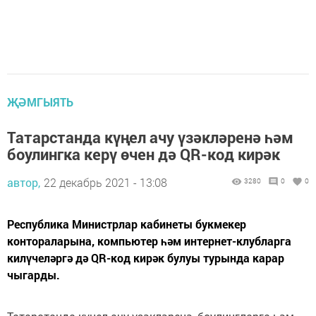
ҖӘМГЫЯТЬ
Татарстанда күңел ачу үзәкләренә һәм
боулингка керү өчен дә QR-код кирәк
автор,
22 декабрь 2021 - 13:08
3280
0
0
Республика Министрлар кабинеты букмекер
контораларына, компьютер һәм интернет-клубларга
килүчеләргә дә QR-код кирәк булуы турында карар
чыгарды.