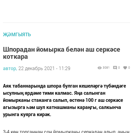
ҖӘМГЫЯТЬ
Шпорадан йомырка белән аш серкәсе
коткара
автор,
22 декабрь 2021 - 11:29
3081
0
0
Аяк табаннарында шпора булган кешеләргә түбәндәге
ысулның ярдәме тими калмас. Яңа салынган
йомырканы стаканга салып, өстенә 100 г аш серкәсе
агызырга һәм шул катнашманы караңгы, салкынча
урынга куярга кирәк.
3-4 көн торганнан соң йомырканы серкәдән алып, аның