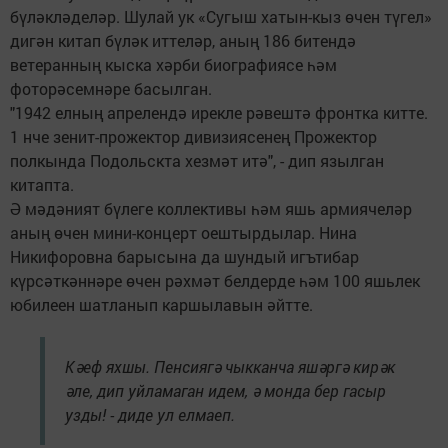
бүләкләделәр. Шулай ук «Сугыш хатын-кыз өчен түгел»
дигән китап бүләк иттеләр, аның 186 битендә
ветеранның кыска хәрби биографиясе һәм
фоторәсемнәре басылган.
"1942 елның апрелендә ирекле рәвештә фронтка китте.
1 нче зенит-прожектор дивизиясенең Прожектор
полкында Подольскта хезмәт итә", - дип язылган
китапта.
Ә мәдәният бүлеге коллективы һәм яшь армиячеләр
аның өчен мини-концерт оештырдылар. Нина
Никифоровна барысына да шундый игътибар
күрсәткәннәре өчен рәхмәт белдерде һәм 100 яшьлек
юбилеен шатланып каршылавын әйтте.
Кәеф яхшы. Пенсиягә чыкканча яшәргә кирәк
әле, дип уйламаган идем, ә монда бер гасыр
узды! - диде ул елмаеп.