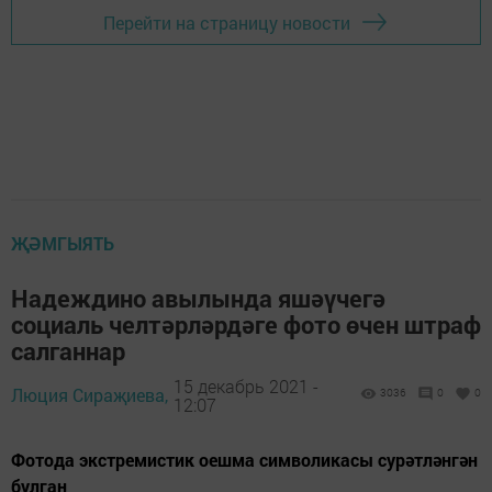
Перейти на страницу новости
ҖӘМГЫЯТЬ
Надеждино авылында яшәүчегә
социаль челтәрләрдәге фото өчен штраф
салганнар
15 декабрь 2021 -
Люция Сираҗиева,
3036
0
0
12:07
Фотода экстремистик оешма символикасы сурәтләнгән
булган