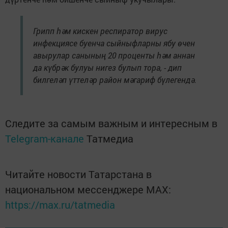
Грипп һәм кискен респиратор вирус
инфекциясе буенча сыйныфларны ябу өчен
авырулар санының 20 проценты һәм аннан
да күбрәк булуы нигез булып тора, - дип
билгеләп үттеләр район мәгариф бүлегендә.
Следите за самым важным и интересным в
Telegram-канале
Татмедиа
Читайте новости Татарстана в
национальном мессенджере MАХ:
https://max.ru/tatmedia