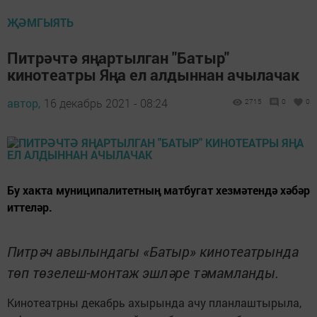
ҖӘМГЫЯТЬ
Питрәчтә яңартылган "Батыр"
кинотеатры Яңа ел алдыннан ачылачак
автор,
16 декабрь 2021 - 08:24
2715
0
0
Бу хакта муниципалитетның матбугат хезмәтендә хәбәр
иттеләр.
Питрәч авылындагы «Батыр» кинотеатрында
төп төзелеш-монтаж эшләре тәмамланды.
Кинотеатрны декабрь ахырында ачу планлаштырыла,