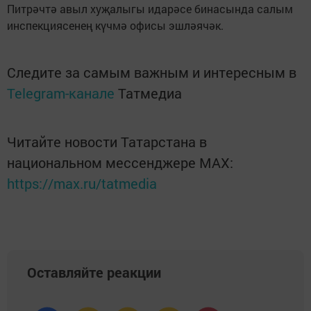
Питрәчтә авыл хуҗалыгы идарәсе бинасында салым
инспекциясенең күчмә офисы эшләячәк.
Следите за самым важным и интересным в
Telegram-канале
Татмедиа
Читайте новости Татарстана в
национальном мессенджере MАХ:
https://max.ru/tatmedia
Оставляйте реакции