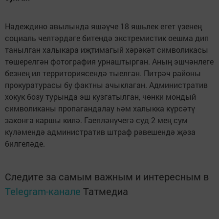
Надеждино авылында яшәүче 18 яшьлек егет үзенең
социаль челтәрдәге битендә экстремистик оешма дип
танылган халыкара иҗтимагый хәрәкәт символикасы
төшерелгән фотография урнаштырган. Аның эшчәнлеге
безнең ил территориясендә тыелган. Питрәч районы
прокуратурасы бу фактны ачыклаган. Административ
хокук бозу турында эш кузгатылган, чөнки мондый
символиканы пропагандалау һәм халыкка күрсәтү
законга каршы килә. Гаепләнүчегә суд 2 мең сум
күләмендә административ штраф рәвешендә җәза
билгеләде.
Следите за самым важным и интересным в
Telegram-канале
Татмедиа