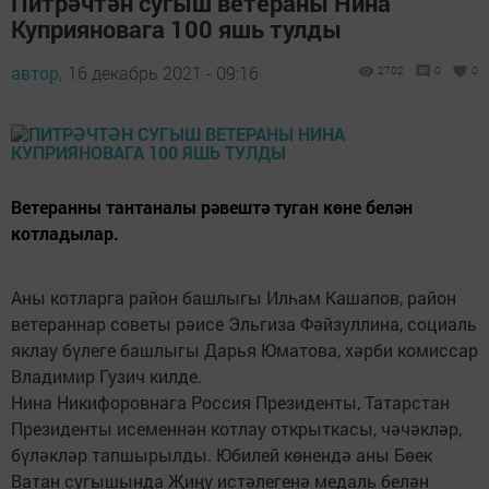
Питрәчтән сугыш ветераны Нина
Куприяновага 100 яшь тулды
автор,
16 декабрь 2021 - 09:16
2702
0
0
Ветеранны тантаналы рәвештә туган көне белән
котладылар.
Аны котларга район башлыгы Илһам Кашапов, район
ветераннар советы рәисе Эльгиза Фәйзуллина, социаль
яклау бүлеге башлыгы Дарья Юматова, хәрби комиссар
Владимир Гузич килде.
Нина Никифоровнага Россия Президенты, Татарстан
Президенты исеменнән котлау открыткасы, чәчәкләр,
бүләкләр тапшырылды. Юбилей көнендә аны Бөек
Ватан сугышында Җиңү истәлегенә медаль белән