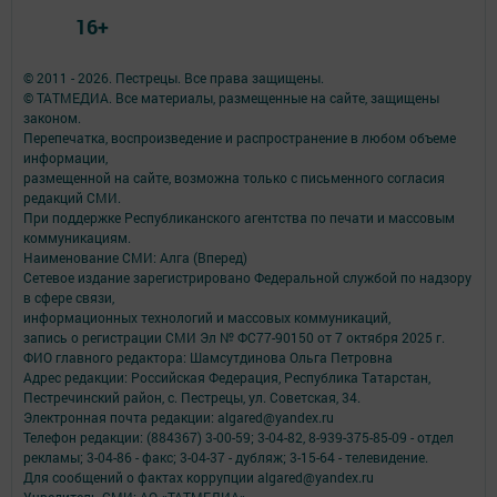
16+
© 2011 - 2026. Пестрецы. Все права защищены.
© ТАТМЕДИА. Все материалы, размещенные на сайте, защищены
законом.
Перепечатка, воспроизведение и распространение в любом объеме
информации,
размещенной на сайте, возможна только с письменного согласия
редакций СМИ.
При поддержке Республиканского агентства по печати и массовым
коммуникациям.
Наименование СМИ: Алга (Вперед)
Сетевое издание зарегистрировано Федеральной службой по надзору
в сфере связи,
информационных технологий и массовых коммуникаций,
запись о регистрации СМИ Эл № ФС77-90150 от 7 октября 2025 г.
ФИО главного редактора: Шамсутдинова Ольга Петровна
Адрес редакции: Российская Федерация, Республика Татарстан,
Пестречинский район, с. Пестрецы, ул. Советская, 34.
Электронная почта редакции: algared@yandex.ru
Телефон редакции: (884367) 3-00-59; 3-04-82, 8-939-375-85-09 - отдел
рекламы; 3-04-86 - факс; 3-04-37 - дубляж; 3-15-64 - телевидение.
Для сообщений о фактах коррупции algared@yandex.ru
Учредитель СМИ: АО «ТАТМЕДИА»