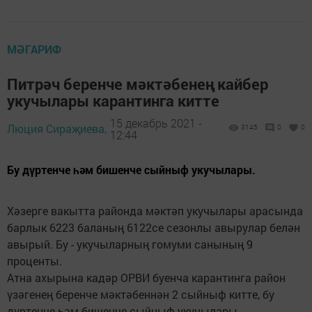
МӘГАРИФ
Питрәч беренче мәктәбенең кайбер
укучылары карантинга китте
15 декабрь 2021 -
Люция Сираҗиева,
3145
0
0
12:44
Бу дүртенче һәм бишенче сыйныф укучылары.
Хәзерге вакытта районда мәктәп укучылары арасында
барлык 6223 баланың 6122се сезонлы авырулар белән
авырый. Бу - укучыларның гомуми санының 9
проценты.
Атна ахырына кадәр ОРВИ буенча карантинга район
үзәгенең беренче мәктәбеннән 2 сыйныф китте, бу
дүртенче һәм бишенче сыйныф укучылары.