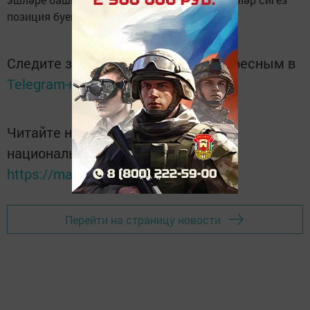
позиция буенча оештырылдыы.
Следите за самым важным и интересным в
Telegram-канале
Татмедиа
Читайте новости Татарстана в
национальном мессенджере MАХ:
https://max.ru/tatmedia
Перейти на страницу новости