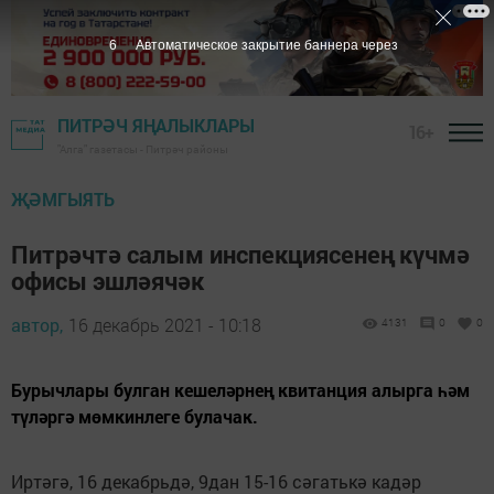
5
Автоматическое закрытие баннера через
ПИТРӘЧ ЯҢАЛЫКЛАРЫ
16+
"Алга" газетасы - Питрәч районы
ҖӘМГЫЯТЬ
Питрәчтә салым инспекциясенең күчмә
офисы эшләячәк
автор,
16 декабрь 2021 - 10:18
4131
0
0
Бурычлары булган кешеләрнең квитанция алырга һәм
түләргә мөмкинлеге булачак.
Иртәгә, 16 декабрьдә, 9дан 15-16 сәгатькә кадәр