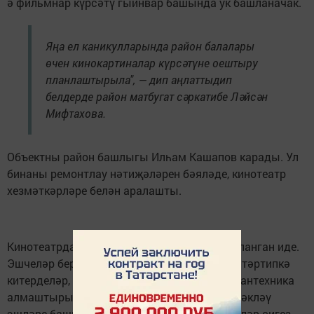
ә фильмнар күрсәтү гыйнвар башында ук башланачак.
Яңа ел каникулларында район балалары
өчен кинокартиналар күрсәтүне оештыру
планлаштырыла", — дип аңлаттыдип
белдерде район матбугат сәркатибе Ләйсән
Мифтахова.
Объектны район башлыгы Илһам Кашапов карады. Ул
бинаны ремонтлау нәтиҗәләрен бәяләде, кинотеатр
хезмәткәрләре белән аралашты.
Кинотеатрда капиталь ремонт быел яз башланган иде.
Эшчеләр беренче эш итеп бинаның түбәсен тәртипкә
китерделәр, аннары җылылык, электрика, сантехника
алмаштырылды, фасадны яңарттылар, бизәкләү
эшләре башкарылды. Гомумән алганда, эшләр сигез