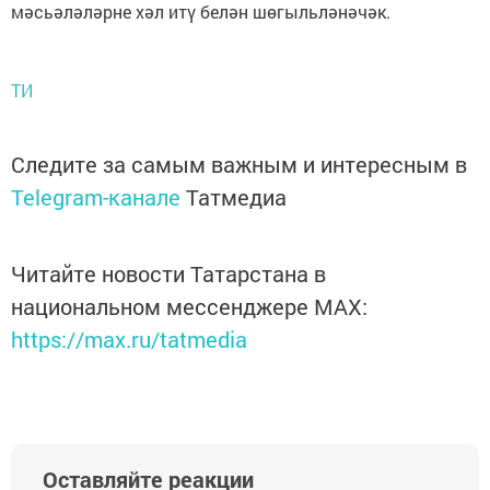
мәсьәләләрне хәл итү белән шөгыльләнәчәк.
ТИ
Следите за самым важным и интересным в
Telegram-канале
Татмедиа
Читайте новости Татарстана в
национальном мессенджере MАХ:
https://max.ru/tatmedia
Оставляйте реакции