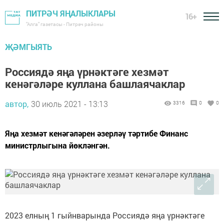
ПИТРӘЧ ЯҢАЛЫКЛАРЫ
16+
"Алга" газетасы - Питрәч районы
ҖӘМГЫЯТЬ
Россиядә яңа үрнәктәге хезмәт
кенәгәләре куллана башлаячаклар
автор,
30 июль 2021 - 13:13
3316
0
0
Яңа хезмәт кенәгәләрен әзерләү тәртибе Финанс
министрлыгына йөкләнгән.
2023 елның 1 гыйнварында Россиядә яңа үрнәктәге