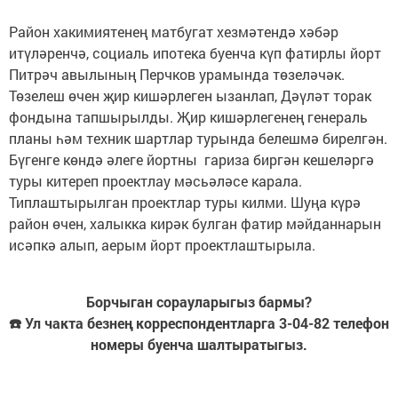
Район хакимиятенең матбугат хезмәтендә хәбәр
итүләренчә, социаль ипотека буенча күп фатирлы йорт
Питрәч авылының Перчков урамында төзеләчәк.
Төзелеш өчен җир кишәрлеген ызанлап, Дәүләт торак
фондына тапшырылды. Җир кишәрлегенең генераль
планы һәм техник шартлар турында белешмә бирелгән.
Бүгенге көндә әлеге йортны гариза биргән кешеләргә
туры китереп проектлау мәсьәләсе карала.
Типлаштырылган проектлар туры килми. Шуңа күрә
район өчен, халыкка кирәк булган фатир мәйданнарын
исәпкә алып, аерым йорт проектлаштырыла.
Борчыган сорауларыгыз бармы?
☎️
Ул чакта безнең корреспондентларга 3-04-82 телефон
номеры буенча шалтыратыгыз.