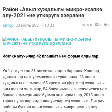
Район «Авыл хуҗалыгы микро-исәпкә
алу-2021»не үткәрүгә әзерләнә
автор,
30 июль 2021 - 10:00
3336
0
0
Исәпкә алучылар 42 планшет һәм форма алдылар.
Ул 1 августтан 31 августка кадәр барачак. Кошлар,
җәнлекләр һәм үсемлекләр теркәләчәк. 23 авыл
хуҗалыгы оешмасы, 65 крестьян (фермер) хуҗалыгы
һәм шәхси эшмәкәр, 54 бакчачылык, яшелчәчелек һәм
башка коммерцияле булмаган ширкәтләр, 2015 авыл
торак пунктларында яшәүчеләрнең хуҗалык Питрәч
районы буенча авыл хуҗалыгы микро-исәпкә алу