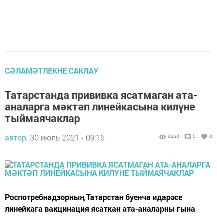
СӘЛАМӘТЛЕКНЕ САКЛАУ
Татарстанда прививка ясатмаган ата-
аналарга мәктәп линейкасына килүне
тыймаячаклар
автор,
30 июль 2021 - 09:16
3460
0
0
Роспотребнадзорның Татарстан буенча идарәсе
линейкага вакцинация ясаткан ата-аналарны гына