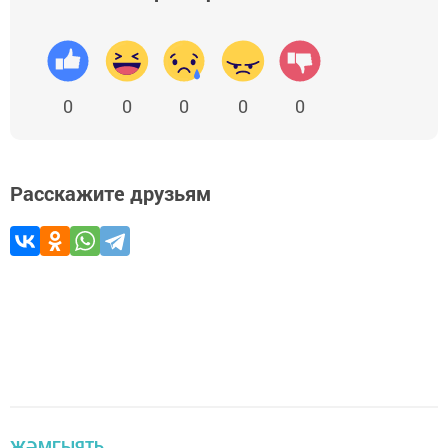
0
0
0
0
0
Расскажите друзьям
ҖӘМГЫЯТЬ