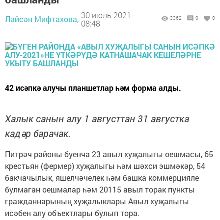
30 июль 2021 -
Ләйсән Мифтахова,
3362
0
0
08:48
42 исәпкә алучы планшетлар һәм форма алды.
Халык санын алу 1 августтан 31 августка
кадәр барачак.
Питрәч районы буенча 23 авыл хуҗалыгы оешмасы, 65
крестьян (фермер) хуҗалыгы һәм шәхси эшмәкәр, 54
бакчачылык, яшелчәчелек һәм башка коммерцияле
булмаган оешмалар һәм 20115 авыл торак пункты
гражданнарының хуҗалыклары Авыл хуҗалыгы
исәбен алу объектлары булып тора.