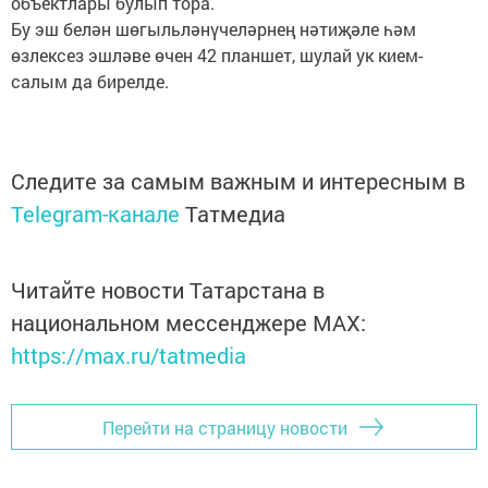
объектлары булып тора.
Бу эш белән шөгыльләнүчеләрнең нәтиҗәле һәм
өзлексез эшләве өчен 42 планшет, шулай ук кием-
салым да бирелде.
Следите за самым важным и интересным в
Telegram-канале
Татмедиа
Читайте новости Татарстана в
национальном мессенджере MАХ:
https://max.ru/tatmedia
Перейти на страницу новости