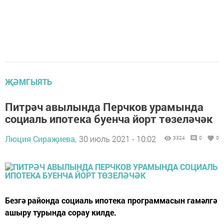
ҖӘМГЫЯТЬ
Питрәч авылында Перчков урамында
социаль ипотека буенча йорт төзеләчәк
Люция Сираҗиева,
30 июль 2021 - 10:02
3324
0
0
Безгә районда социаль ипотека программасын гамәлгә
ашыру турында сорау килде.