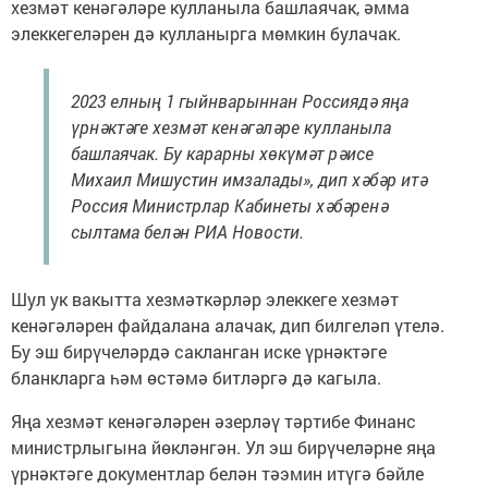
хезмәт кенәгәләре кулланыла башлаячак, әмма
элеккегеләрен дә кулланырга мөмкин булачак.
2023 елның 1 гыйнварыннан Россиядә яңа
үрнәктәге хезмәт кенәгәләре кулланыла
башлаячак. Бу карарны хөкүмәт рәисе
Михаил Мишустин имзалады», дип хәбәр итә
Россия Министрлар Кабинеты хәбәренә
сылтама белән РИА Новости.
Шул ук вакытта хезмәткәрләр элеккеге хезмәт
кенәгәләрен файдалана алачак, дип билгеләп үтелә.
Бу эш бирүчеләрдә сакланган иске үрнәктәге
бланкларга һәм өстәмә битләргә дә кагыла.
Яңа хезмәт кенәгәләрен әзерләү тәртибе Финанс
министрлыгына йөкләнгән. Ул эш бирүчеләрне яңа
үрнәктәге документлар белән тәэмин итүгә бәйле