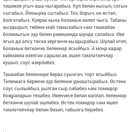
тишекле угыч аша чыгарабыз. Кул белән кысып, согын
сыгабыз. Йомырка сытабыз. Тоз, борыч, он өстәп,
болгатабыз. Куерак кына боламык килеп чыга. Табаны
кыздырып, төбенә май тамызабыз һәм ташкабак
боламыгын зур белен рәвешендә шунда салабыз. Ике
ягын да алсу төскә кергәнче кыздырабыз. Шулай итеп,
боламык беткәнче, беленнәр ясыйбыз. Ә моңа кадәр
каймакка изелгән сарымсак, яшел тәмләткечләр
кушып, соус әзерлибез.
Ташкабак беленнәре бераз суынгач, торт ясыйбыз.
Тәлинкәгә беренче зур беленне урнаштырабыз. Өстенә
соус сылыйбыз, уылган сыр сибәбез һәм помидор
боҗраларын тезәбез. Икенчесе белән каплап, беленнәр
беткәнче шулай эшлибез. Өстен помидор һәм яшел
тәмләткечләр белән бизәп, табынга бирәбез.