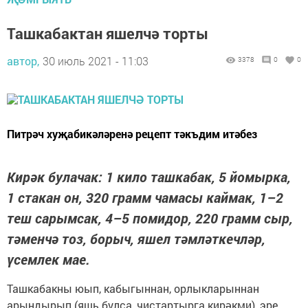
Ташкабактан яшелчә торты
автор,
30 июль 2021 - 11:03
3378
0
0
Питрәч хуҗабикәләренә рецепт тәкъдим итәбез
Кирәк булачак: 1 кило ташкабак, 5 йомырка,
1 стакан он, 320 грамм чамасы каймак, 1–2
теш сарымсак, 4–5 помидор, 220 грамм сыр,
тәменчә тоз, борыч, яшел тәмләткечләр,
үсемлек мае.
Ташкабакны юып, кабыгыннан, орлыкларыннан
арындырып (яшь булса, чистартырга кирәкми), эре