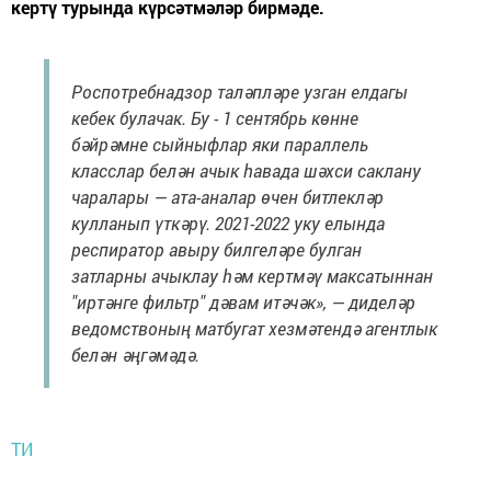
кертү турында күрсәтмәләр бирмәде.
Роспотребнадзор таләпләре узган елдагы
кебек булачак. Бу - 1 сентябрь көнне
бәйрәмне сыйныфлар яки параллель
класслар белән ачык һавада шәхси саклану
чаралары — ата-аналар өчен битлекләр
кулланып үткәрү. 2021-2022 уку елында
респиратор авыру билгеләре булган
затларны ачыклау һәм кертмәү максатыннан
"иртәнге фильтр" дәвам итәчәк», — диделәр
ведомствоның матбугат хезмәтендә агентлык
белән әңгәмәдә.
ТИ