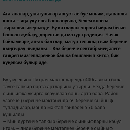
Ата-аналар, укытучылар август ае буе мөһим, җаваплы
көнгә – яңа уку елы башлануына, Белем көненә
тырышып әзерләнде. Бу катлаулы чорны бәйрәм белән
башлап җибәрү, дөрестән дә матур традиция. Чәчәк
бәйләмнәре, ап-ак бантлар, матур теләкләр һәм беренче
кыңгырау чыңлавы... Көз беренче сентябрьнең әлеге
гаҗәеп мизгелләреннән башка башланып китсә, бик
күңелсез булыр иде.
Бу уку елына Питрәч мәктәпләрендә 400гә якын бала
тәүге тапкыр парта артларына утырды. Бездә беренче
сыйныфка укырга керүчеләр саны арта бара. Район
үзәгенең беренче мәктәбендә өч беренче сыйныф
тупладылар, монда мәктәп гаиләсенә 70 бала
кушылды.
– Мин дүртенче тапкыр беренче сыйныфларны кабул
итәм, – диде беренче мәктәпнең беренче сыйныф