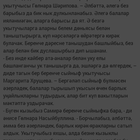
укытучысы Гөлнара Шәрипова. – Әлбәттә, әлегә без
барыбыз да бик нык дулкынланабыз. Әлегә балалар
ияләнмәгән, аларга барысы да ят. Ә безгә
укытучыларга аларны белем дөньясы белән
таныштырырга, күп нәрсәләргә өйрәтергә кирәк
булачак. Беренче дәресне танышудан башлыйбыз, без
алар белән бик дуслашырбыз дип ышанам.
- Без инде кайбер ата-аналар белән уку елы
башланганчы ук танышырга да, эшләргә дә өлгердек, –
диде тагын бер беренче сыйныф укытучысы
Маргарита Хрущева. – Бергәләп сыйныф бүлмәсен
әзерләдек, балалар тырышып укысын өчен барлык
уңайлыкларны тудырдык, алар бит күп вакытларын
мәктәптә уздырачак.
- Бүген кызыбыз Самирә беренче сыйныфка бара, - ди
әнисе Гөлнара Насыйбуллина. - Борчылабыз, әлбәттә,
әмма без әзерләндек, барлык кирәк-яракларны сатып
алдык. Укытучыбыз яхшы, алда безне кызыклы