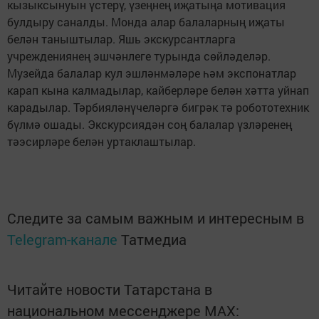
кызыксынуын үстерү, үзеңнең иҗатыңа мотивация
булдыру саналды. Монда алар балаларның иҗаты
белән таныштылар. Яшь экскурсантларга
учреждениянең эшчәнлеге турында сөйләделәр.
Музейда балалар кул эшләнмәләре һәм экспонатлар
карап кына калмадылар, кайберләре белән хәтта уйнап
карадылар. Тәрбияләнүчеләргә бигрәк тә робототехник
бүлмә ошады. Экскурсиядән соң балалар үзләренең
тәэсирләре белән уртаклаштылар.
Следите за самым важным и интересным в
Telegram-канале
Татмедиа
Читайте новости Татарстана в
национальном мессенджере MАХ: