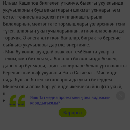
Илһам Кашапов билгеләп үткәнчә, быелгы уку елында
укучыларның буш вакытларын шахмат уеннары һәм
өстәл теннисына җәлеп итү планлаштырыла.
Балаларның мәктәптәге тормышлары үзләреннән генә
түгел, аларның укытучыларыннан, әти-әниләреннән дә
торачак. Ә әлегә ял иткән балалар, бигрәк тә беренче
сыйныф укучылары дәртле, энергияле.
- Мин бу көнне шундый озак көттем! Бик тә укырга
телим, мин бит үсәм, ә балалар бакчасында безнең
дәресләр булмады, - дип тәэсирләре белән уртаклашты
беренче сыйныф укучысы Рита Сагиева. - Мин инде
өйдә булган бөтен китапларны да укып бетердем.
Минем олы апам бар, ул инде икенче сыйныфта укый,
шулай ук ул да миңа тырышырга кушты, ә мин,
Яшь Татмедиа проектының яңа видеосын
һичшиксез, аның киңәшенә колак салачакмын!
карадыгызмы?
Карарга