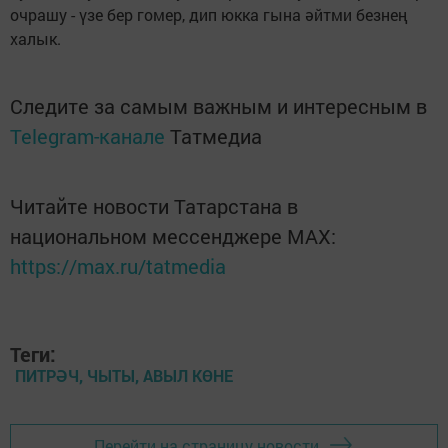
очрашу - үзе бер гомер, дип юкка гына әйтми безнең
халык.
Следите за самым важным и интересным в
Telegram-канале
Татмедиа
Читайте новости Татарстана в
национальном мессенджере MАХ:
https://max.ru/tatmedia
Теги:
ПИТРӘЧ, ЧЫТЫ, АВЫЛ КӨНЕ
Перейти на страницу новости