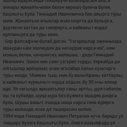
эшләр идарәсендә тикшерүче вазыйфасын ала, ә
аннары җинаятьчелек белән көрәшү буенча бүлек
башлыгы була. Геннадий Ивановичка бик авырга туры
килә. Җинаятьне ачыклар өчен моргта да булырга,
дүртенче каттан да сикерергә, ә кайвакыт корал
кулланырга да туры килә.
- Бер фәлсәфәче болай дигән: "Үзгәрешләр заманында
яшәүдән һәм эшләүдән дә начаррак нәрсә юк", мин
моның белән, һичшиксез, килешәм, - диде Геннадий
Иванович. Закон көн саен үзгәреп торды, беркайда да
ялгышлар җибәрмәс өчен игътибар белән күзәтергә
туры килде. Моннан тыш, мин бу вазыйфаны катлаулы,
ә кайвакыт куркыныч чорда алдым, бу 90 нчы еллар
иде. Ул чагында җинаятьләр саны артты, шул сәбәпле,
эш тә күбәйде, шуңа күрә без бүлектә яшәдек дияргә
була. Шушы вакыт эчендә миңа нәрсә генә күрергә
туры килмәде, искә дә төшерәсем килми.
1994 елда Геннадий Иванович Питрәчкә күчә, биредә ул
тикшерү бүлеге башлыгы була. Әлеге вазыйфада ул