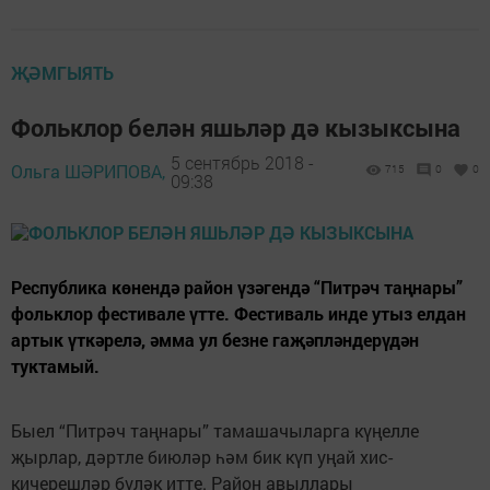
ҖӘМГЫЯТЬ
Фольклор белән яшьләр дә кызыксына
5 сентябрь 2018 -
Ольга ШӘРИПОВА,
715
0
0
09:38
Республика көнендә район үзәгендә “Питрәч таңнары”
фольклор фестивале үтте. Фестиваль инде утыз елдан
артык үткәрелә, әмма ул безне гаҗәпләндерүдән
туктамый.
Быел “Питрәч таңнары” тамашачыларга күңелле
җырлар, дәртле биюләр һәм бик күп уңай хис-
кичерешләр бүләк итте. Район авыллары