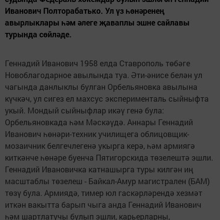
Иванович Полторабатько. Ул үз һөнәренең
авырлыклары һәм әлеге җаваплы эшне сайлавы
турында сөйләде.
Геннадий Иванович 1958 елда Ставрополь төбәге
Новоблагодарное авылында туа. Әти-әнисе белән ул
чагында данлыклы булган Орбельяновка авылына
күчкәч, ул сигез ел махсус эксперименталь сыйныфта
укый. Мондый сыйныфлар икәү генә була:
Орбельяновкада һәм Мәскәүдә. Аннары Геннадий
Иванович һөнәри-техник училищега облицовщик-
мозаичник белгечлегенә укырга керә, һәм армиягә
киткәнче һөнәре буенча Пятигорскида төзелештә эшли.
Геннадий Ивановичка катнашырга туры килгән иң
масштаблы төзелеш - Байкал-Амур магистрален (БАМ)
төзү була. Армиядә, тимер юл гаскәрләрендә хезмәт
иткән вакытта барып чыга анда Геннадий Иванович
һәм шартлатучы булып эшли, карьерларны,