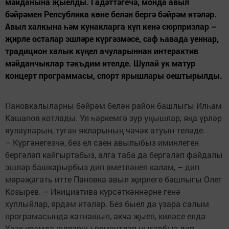
мәйданына җыелды. Гадәттәгечә, монда авыл
бәйрәмен Репсублика көне белән бергә бәйрәм итәләр.
Авыл халкына һәм кунакларга күп кенә сюрпризлар –
җирле осталар эшләре күргәзмәсе, саф һавада уеннар,
традицион халык күңел ачуларыннан интерактив
мәйданчыклар тәкъдим ителде. Шулай ук матур
концерт программасы, спорт ярышлары оештырылды.
Пановкалыларны бәйрәм белән район башлыгы Илһам
Кашапов котлады. Ул һәркемгә зур уңышлар, яңа үрләр
яулауларын, туган якларының чәчәк атуын теләде.
– Күргәнегезчә, без ел саен авылыбыз иминлеген
бергәләп кайгыртабыз, алга таба да бергәләп файдалы
эшләр башкарырбыз дип өметләнеп калам, – дип
мөрәҗәгать итте Пановка авыл җирлеге башлыгы Олег
Козырев. – Инициатива күрсәткәннәрне генә
хуплыйлар, ярдәм итәләр. Без быел да үзара салым
програмасында катнашып, акча җыеп, киләсе елда
Үзәк урамда юлларны ремонтлап чыгарбыз дип