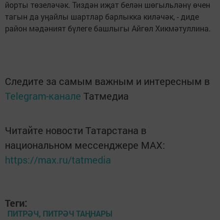
йорты төзеләчәк. Тиздән иҗат белән шөгыльләнү өчен
тагын да уңайлы шартлар барлыкка киләчәк, - диде
район мәдәният бүлеге башлыгы Айгөл Хикмәтуллина.
Следите за самым важным и интересным в
Telegram-канале
Татмедиа
Читайте новости Татарстана в
национальном мессенджере MАХ:
https://max.ru/tatmedia
Теги:
ПИТРӘЧ, ПИТРӘЧ ТАҢНАРЫ