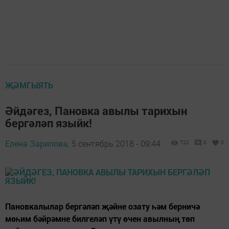
ҖӘМГЫЯТЬ
Әйдәгез, Пановка авылы тарихын
бергәләп языйк!
Елена Зарипова,
5 сентябрь 2018 - 09:44
722
0
0
Пановкалылар бергәләп җәйне озату һәм берничә
мөһим бәйрәмне билгеләп үтү өчен авылның төп