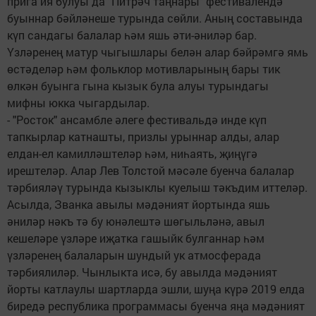
прига ия булуы да "Питрәч таңнары" фестивалендә
буыннар бәйләнеше турында сөйли. Аның составында
күп сандагы балалар һәм яшь әти-әниләр бар.
Үзләренең матур чыгышлары белән алар бәйрәмгә ямь
өстәделәр һәм фольклор мотивларының бары тик
өлкән буынга гына кызык була алуы турындагы
мифны юкка чыгардылар.
- "Росток" ансамбле әлеге фестивальдә инде күп
тапкырлар катнашты, призлы урыннар алды, алар
елдан-ел камилләштеләр һәм, ниһаять, җиңүгә
ирештеләр. Алар Лев Толстой мәсәле буенча балалар
тәрбияләү турында кызыклы куелыш тәкъдим иттеләр.
Асылда, Званка авылы мәдәният йортында яшь
әниләр нәкъ тә бу юнәлештә шөгыльләнә, авыл
кешеләре үзләре иҗатка гашыйк булганнар һәм
үзләренең балаларын шундый ук атмосферада
тәрбиялиләр. Чынлыкта исә, бу авылда мәдәният
йорты катлаулы шартларда эшли, шуңа күрә 2019 елда
биредә республика программасы буенча яңа мәдәният