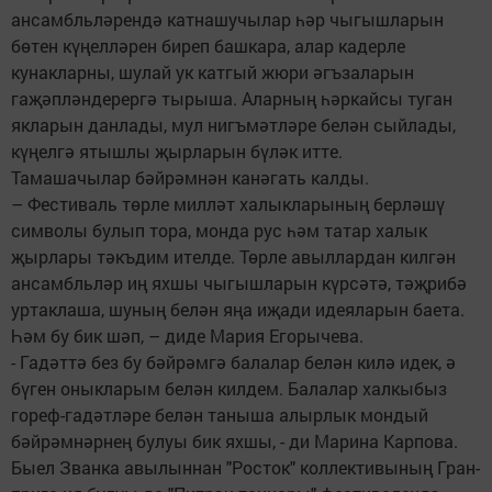
ансамбльләрендә катнашучылар һәр чыгышларын
бөтен күңелләрен биреп башкара, алар кадерле
кунакларны, шулай ук катгый жюри әгъзаларын
гаҗәпләндерергә тырыша. Аларның һәркайсы туган
якларын данлады, мул нигъмәтләре белән сыйлады,
күңелгә ятышлы җырларын бүләк итте.
Тамашачылар бәйрәмнән канәгать калды.
– Фестиваль төрле милләт халыкларының берләшү
символы булып тора, монда рус һәм татар халык
җырлары тәкъдим ителде. Төрле авыллардан килгән
ансамбльләр иң яхшы чыгышларын күрсәтә, тәҗрибә
уртаклаша, шуның белән яңа иҗади идеяларын баета.
Һәм бу бик шәп, – диде Мария Егорычева.
- Гадәттә без бу бәйрәмгә балалар белән килә идек, ә
бүген оныкларым белән килдем. Балалар халкыбыз
гореф-гадәтләре белән таныша алырлык мондый
бәйрәмнәрнең булуы бик яхшы, - ди Марина Карпова.
Быел Званка авылыннан "Росток" коллективының Гран-