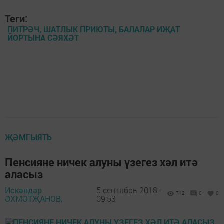
Теги:
ПИТРӘЧ, ШАТЛЫК ПРИЮТЫ, БАЛАЛАР ИҖАТ
ЙОРТЫНА СӘЯХӘТ
ҖӘМГЫЯТЬ
Пенсияне ничек алуны үзегез хәл итә
аласыз
Искәндәр
5 сентябрь 2018 -
712
0
0
ӘХМӘТҖАНОВ,
09:53