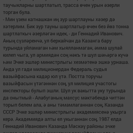
таучыкларны шартлатып, трасса өчен урын әзерли
торган була.
- Мин үзем катнашкан иң зур шартлауны хәзер дә
хәтерлим. Бик зур тауны шартлатыр өчен без йөз тонна
шартлаткыч әзерләгән идек, - ди Геннадий Иванович.
Аның сүзләренчә, ул беркайчан да Казанга бару
турында уйламаган һәм хыялланмаган, әмма шулай
килеп чыга, ул армиядән соң нәкъ тә шул шәһәргә күчә
һәм Эчке эшләр министрлыгы хезмәтенә эшкә урнаша.
Анда ул гади милиционердан Федераль судья
вазыйфасына кадәр юл үтә. Постта торучы
вазыйфасын үтәгәннән соң, ул милиция участогы
инспекторы булып эшли. Шул ук вакытта уку турында
да онытмый - Алабуганың махсус мәктәбендә читтән
торып белем ала, ә аны тәмамлаганнан соң, Казанда
СССР Эчке эшләр министрлыгы академиясенә укырга
керә. Академиядә алты ел укыганнан соң, 1987 елда
Геннадий Иванович Казанда Мәскәү районы эчке