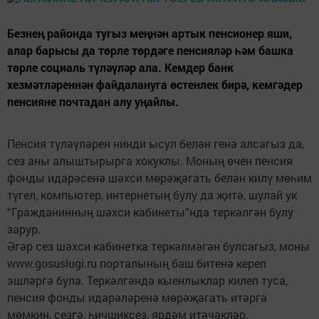
Безнең районда тугыз меңнән артык пенсионер яши,
алар барысы да төрле төрдәге пенсияләр һәм башка
төрле социаль түләүләр ала. Кемдер банк
хезмәтләреннән файдалануга өстенлек бирә, кемгәдер
пенсияне почтадан алу уңайлы.
Пенсия түләүләрен нинди ысул белән генә алсагыз да,
сез аны алыштырырга хокуклы. Моның өчен пенсия
фонды идарәсенә шәхси мөрәҗәгать белән килү мөһим
түгел, компьютер, интернетың булу да җитә, шулай ук
“Гражданинның шәхси кабинеты”нда теркәлгән булу
зарур.
Әгәр сез шәхси кабинетка теркәлмәгән булсагыз, моны
www.gosuslugi.ru порталының баш битенә кереп
эшләргә була. Теркәлгәндә кыенлыклар килеп туса,
пенсия фонды идарәләренә мөрәҗәгать итәргә
мөмкин, сезгә, һичшиксез, ярдәм итәчәкләр.