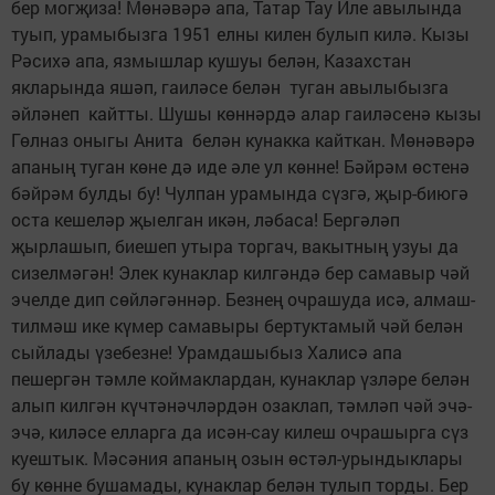
бер могҗиза! Мөнәвәрә апа, Татар Тау Иле авылында
туып, урамыбызга 1951 елны килен булып килә. Кызы
Рәсихә апа, язмышлар кушуы белән, Казахстан
якларында яшәп, гаиләсе белән туган авылыбызга
әйләнеп кайтты. Шушы көннәрдә алар гаиләсенә кызы
Гөлназ оныгы Анита белән кунакка кайткан. Мөнәвәрә
апаның туган көне дә иде әле ул көнне! Бәйрәм өстенә
бәйрәм булды бу! Чулпан урамында сүзгә, җыр-биюгә
оста кешеләр җыелган икән, ләбаса! Бергәләп
җырлашып, биешеп утыра торгач, вакытның узуы да
сизелмәгән! Элек кунаклар килгәндә бер самавыр чәй
эчелде дип сөйләгәннәр. Безнең очрашуда исә, алмаш-
тилмәш ике күмер самавыры бертуктамый чәй белән
сыйлады үзебезне! Урамдашыбыз Халисә апа
пешергән тәмле коймаклардан, кунаклар үзләре белән
алып килгән күчтәнәчләрдән озаклап, тәмләп чәй эчә-
эчә, киләсе елларга да исән-сау килеш очрашырга сүз
куештык. Мәсәния апаның озын өстәл-урындыклары
бу көнне бушамады, кунаклар белән тулып торды. Бер