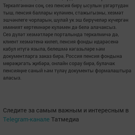
Теркәлгәннән соң, сез пенсия бирү ысулын үзгәртүдән
тыш, пенсия баллары күләмен, стажыгызны, хезмәт
эшчәнлеге чорларын, шулай ук эш бирүчеләр күчергән
иминият кертемнәре күләмен дә белә алачаксыз.
Сез дүләт хезмәтләре порталында теркәлмичә дә,
клиент хезмәтенә килеп, пенсия фонды идарәсенә
кабул итүгә языла, белешмә кәгазьләре һәм
документларга заказ бирә, Россия пенсия фондына
мөрәҗәгать җибәрә, онлайн сорау бирә, булачак
пенсияңне саный һәм түләү документы формалаштыра
аласыз.
Следите за самым важным и интересным в
Telegram-канале
Татмедиа