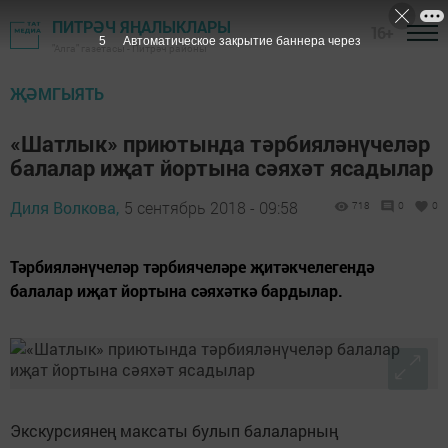
ПИТРӘЧ ЯҢАЛЫКЛАРЫ
16+
4
Автоматическое закрытие баннера через
"Алга" газетасы - Питрәч районы
ҖӘМГЫЯТЬ
«Шатлык» приютында тәрбияләнүчеләр
балалар иҗат йортына сәяхәт ясадылар
Диля Волкова,
5 сентябрь 2018 - 09:58
718
0
0
Тәрбияләнүчеләр тәрбиячеләре җитәкчелегендә
балалар иҗат йортына сәяхәткә бардылар.
Экскурсиянең максаты булып балаларның