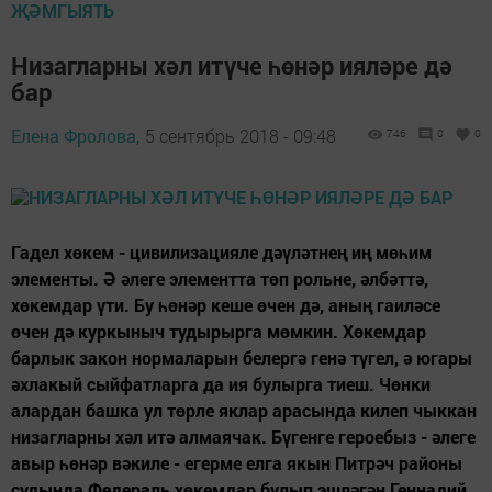
ҖӘМГЫЯТЬ
Низагларны хәл итүче һөнәр ияләре дә
бар
Елена Фролова,
5 сентябрь 2018 - 09:48
746
0
0
Гадел хөкем - цивилизацияле дәүләтнең иң мөһим
элементы. Ә әлеге элементта төп рольне, әлбәттә,
хөкемдар үти. Бу һөнәр кеше өчен дә, аның гаиләсе
өчен дә куркыныч тудырырга мөмкин. Хөкемдар
барлык закон нормаларын белергә генә түгел, ә югары
әхлакый сыйфатларга да ия булырга тиеш. Чөнки
алардан башка ул төрле яклар арасында килеп чыккан
низагларны хәл итә алмаячак. Бүгенге героебыз - әлеге
авыр һөнәр вәкиле - егерме елга якын Питрәч районы
судында Федераль хөкемдар булып эшләгән Геннадий