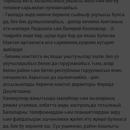
тормыш көтә, кызыбызның укыйсы килә һәм без бу
теләкне һәрьяклап хуплаячакбыз.
- Гаиләдә инде икенче беренче сыйныф укучысы булса
да, без бик дулкынланабыз, - диләр кечкенә Анитаның
әти-әниләре Людмила һәм Валерий Козловлар. - Ә
тәҗрибә инде бар, шуңа күрә бар да яхшы булачак.
Мәктәп җитәкчесе исә һәркемнең күңелен күтәреп
җибәрде:
- Безнең мәктәптә иң яхшы укытучылар эшли, без үз
укучыларыбыз белән дә горурланабыз. Һәм, алар
белән район һәм бөтен республика горурлансын өчен,
һичшиксез, барысын да эшләячәкбез, - дип
ассызыклады беренче мәктәп директоры Фәридә
Дәүләтшина.
Каникуллар вакытында малайлар һәм кызларның
режим үтәлеше, әлбәттә инде, контрольдә тотылмый.
Балаларны телефоннардан һәм планшетлардан аеру
һәм файдалырак эшчәнлеккә җәлеп итү җиңел булмаса
да, бик бу кирәкле эш. Сүз уңаеннан, район башлыгы