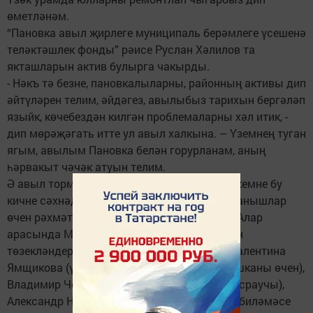
өметләнәм.
“Пановка авыл җирлеге муниципаль берәмлеге үсешенә
теләктәшлек фонды” рәисе Руслан Хәлилов та
якташларын актив булырга чакырды.
- Нәкъ тә безне, пановкалыларны, районның активы дип
әйтүләрен телим, әйдәгез, авылыбыз тарихын бергәләп
языйк, көчебездән килгән проблемаларны хәл итик, -
дип мөрәҗәгать итте ул авыл халкына. – Үземнең туган
ягым, авылым Пановка белән горурланам, аның
һәрвакыт чәчәк атуын телим.
Ә авыл тормышына үз өлешен керткән һәркемне бу
кичне сәхнәдә төрле өлкәдә ирешелгән казанышлар
өчен рәхмәт хатлары белән бүләкләделәр. Алар
арасында Марат Насыйбуллин (зират юлын
төзекләндерүдә актив катнашканы өчен), Валентина
Ямщикова (үзешчән сәнгатьтә актив катнашканы өчен),
Владимир Чернов (ул авылда иң күп сыер асраучы),
Александр Новиков (авылда иң матур йорт биләмәсе