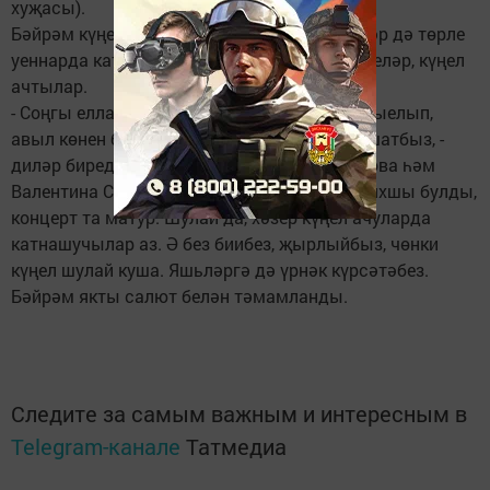
хуҗасы).
Бәйрәм күңелле булды, балалар да, өлкәннәр дә төрле
уеннарда катнаштылар, җырладылар, биеделәр, күңел
ачтылар.
- Соңгы елларда пановкалыларның бергә җыелып,
авыл көнен билгеләп үтүләренә без бик тә шатбыз, -
диләр биредә яшәүчеләр Анастасия Горшкова һәм
Валентина Севрюгина. - Бергә җыелуыбыз яхшы булды,
концерт та матур. Шулай да, хәзер күңел ачуларда
катнашучылар аз. Ә без биибез, җырлыйбыз, чөнки
күңел шулай куша. Яшьләргә дә үрнәк күрсәтәбез.
Бәйрәм якты салют белән тәмамланды.
Следите за самым важным и интересным в
Telegram-канале
Татмедиа