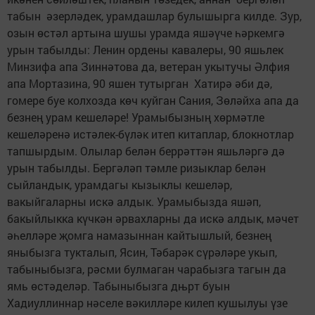
табын әзерләдек, урамдашлар булышырга килде. Зур,
озын өстәл артына шушы урамда яшәүче һәркемгә
урын табылды: Ленин ордены кавалеры, 90 яшьлек
Минзифа апа Зиннәтова да, ветеран укытучы Әлфия
апа Мортазина, 90 яшен тутырган Хатирә әби дә,
гомере буе колхозда көч куйган Сания, Зөләйха апа да
безнең урам кешеләре! Урамыбызның хөрмәтле
кешеләренә истәлек-бүләк итеп китаплар, блокнотлар
тапшырдым. Олылар белән беррәттән яшьләргә дә
урын табылды. Бергәләп тәмле ризыклар белән
сыйландык, урамдагы кызыклы кешеләр,
вакыйгаларны искә алдык. Урамыбызда яшәп,
бакыйлыкка күчкән әрвахларны да искә алдык, мәчет
әһелләре җомга намазыннан кайтышлый, безнең
яныбызга тукталып, Ясин, Тәбарәк сүрәләре укып,
табыныбызга, рәсми булмаган чарабызга тагын да
ямь өстәделәр. Табыныбызга дњрт буын
Хадиуллиннар нәселе вәкилләре килеп кушылуы үзе