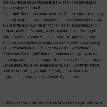
озак эшләми һәм күпмедер вакыттан соң хөкемдар
булып эшли башлый.
Геннадий Иванович эшкә күңелен биреп эшләгән һәм үз
вазыйфаларын намус белән башкара, бәлки шуңадыр,
аның кулында эш уйнап торган, ә һәр вазыйфада ул
алдынгы була. Бернинди арттыруларсыз, Геннадий
Иванович Казанның иң яхшы постта торучысы дип
таныла, һәм шулай ук яхшы хезмәте өчен Эчке эшләр
министрлыгыннан ике медаль белән бүләкләнә.
Хәзер исә Геннадий Иванович лаеклы ялда, шуңа да
аның яраткан шөгыльләре - балык тоту һәм аучылык
белән шөгыльләнер өчен вакыты бар. Ә күптән түгел
генә ул юбилее уңаеннан ТР суд департаменты
идарәсенең рәхмәт хаты белән бүләкләнде.
Следите за самым важным и интересным в