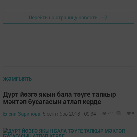
Перейти на страницу новости
ҖӘМГЫЯТЬ
Дүрт йөзгә якын бала тәүге тапкыр
мәктәп бусагасын атлап керде
Елена Зарипова,
5 сентябрь 2018 - 09:34
767
0
0