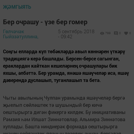
ҖӘМГЫЯТЬ
Бер очрашу - үзе бер гомер
Гөлчәчәк
5 сентябрь 2018
799
0
0
Гыйззәтуллина,
- 09:42
Соңгы елларда күп төбәкләрдә авыл көннәрен үткәрү
традициягә керә башлады. Берсен-берсе сагынган,
ераклардан кайткан кешеләрнең очрашулары бик
яхшы, әлбәттә. Бер урамда, янәшә яшәүчеләр исә, яшәү
дәверендә дуслашып, туганлашып та бетә.
Чыты авылының Чулпан урамында яшәүчеләр бергә
җыелып сөйләштек тә шушындый бер кичә
оештырырга дигән фикергә килдек. Бу инициативаны
Рәмзия һәм Илшат Зиннәтовлар, Альмира Зиннәтова
хуплады. Башта ниндиерәк формада оештырырга
икәнен сөйләштек, планын төзедек, аннан бергәләп