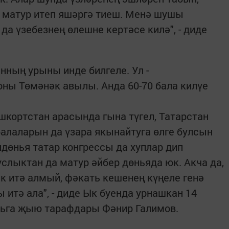
ә матур итеп яшәргә тиеш. Менә шушы
да үзебезнең өлешне кертәсе килә", - диде
нның урыны инде билгеле. Ул -
ны Төмәнәк авылы. Анда 60-70 бала килүе
шкортстан арасында гына түгел, Татарстан
балаларын да үзара якынайтуга өлге булсын
ндөнья татар конгрессы да хуплар дип
слыктан да матур әйбер дөньяда юк. Акча да,
к итә алмый, фәкать кешенең күңеле генә
итә ала", - диде Ык буенда урнашкан 14
рьга җыю тарафдары Фәнир Галимов.