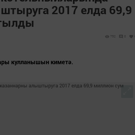
штыруга 2017 елда 69,9
отылды
752
0
лары кулланышын киметә.