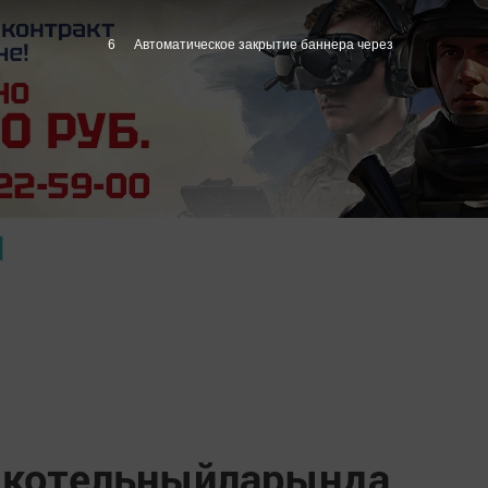
5
Автоматическое закрытие баннера через
Ы
 котельныйларында