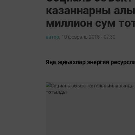
казаннарны алы
миллион сум т
автор,
10 февраль 2018 - 07:30
Яңа җиһазлар энергия ресурс