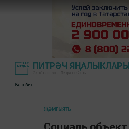
ПИТРӘЧ ЯҢАЛЫКЛАР
"Алга" газетасы - Питрәч районы
Баш бит
ҖӘМГЫЯТЬ
Социаль объект