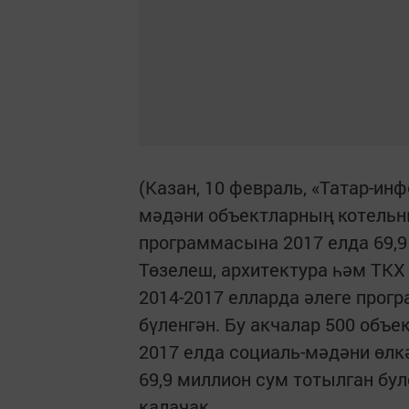
(Казан, 10 февраль, «Татар-инф
мәдәни объектларның котель
программасына 2017 елда 69,9
Төзелеш, архитектура һәм ТКХ
2014-2017 елларда әлеге прог
бүленгән. Бу акчалар 500 объе
2017 елда социаль-мәдәни өлк
69,9 миллион сум тотылган бу
калачак.