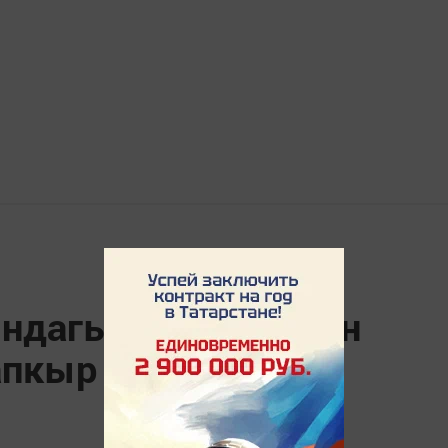
ндагы балалар өчен
апкыр авыл лагере