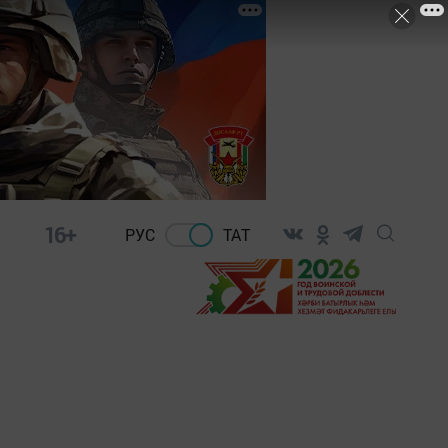
16+
РУС
ТАТ