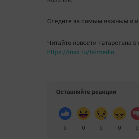
Следите за самым важным и 
Читайте новости Татарстана 
https://max.ru/tatmedia
Оставляйте реакции
0
0
0
0
0