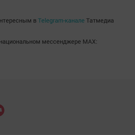
интересным в
Telegram-канале
Татмедиа
в национальном мессенджере MАХ: