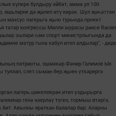
слык күпере булдыру әйбәт, әмма ул 100
р, яшьләрне дә җәлеп итү кирәк. Шул җәһәттән
ын махсус лагерьга җыю турында проект
ья татар конгрессы Милли шурасы рәисе Васил
Яшьләр эшләре һәм спорт министрлыгында да
ъдимне матур гына кабул итеп алдылар", - дид
лының патриоты, эшмәкәр Фәнир Галимов Ык
 туплап, слет сыман бер җыен үткәрергә
рган лагерь шикеллерәк итеп уздырырга
алимнәр генә әзерләү түгел, тормыш итәргә,
к бит. Авылны яраткан балалар бар. Аларны
әк. Алар шунда үзләренең эшләрен табып,