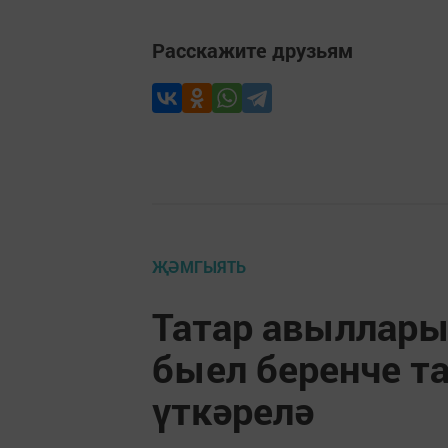
Расскажите друзьям
ҖӘМГЫЯТЬ
Татар авыллары
быел беренче т
үткәрелә