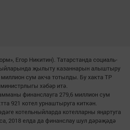
орм», Егор Никитин). Татарстанда социаль-
ныйларында җылыту казаннарын алыштыру
 миллион сум акча тотылды. Бу хакта ТР
 министрлыгы хәбәр итә.
рамманы финанслауга 279,6 миллион сум
ктта 921 котел урнаштыруга киткән.
әдәге котельныйларда котелларны яңартуга
лса, 2018 елда да финанслау шул дәрәҗәдә