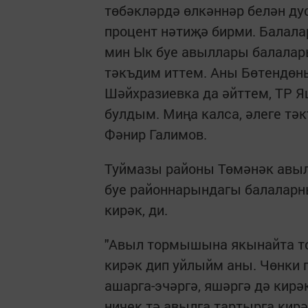
төбәкләрдә өлкәннәр белән ду
процент нәтиҗә бирми. Балала
мин Ык буе авыллары балалар
тәкъдим иттем. Аны Бөтендөн
Шәйхразиевка да әйттем, ТР 
булдым. Миңа калса, әлеге тәк
Фәнир Галимов.
Туймазы районы Төмәнәк авы
буе районнарындагы балаларны
кирәк, ди.
"Авыл тормышына якынайта то
кирәк дип уйлыйм аны. Чөнки г
ашарга-эчәргә, яшәргә дә кирә
ничек тә авылга тартырга кир