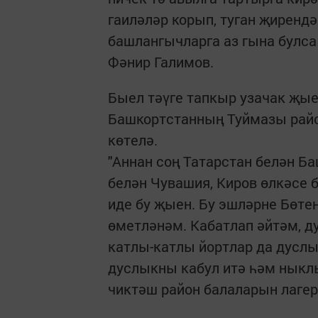
гаиләләр корып, туган җиренд
башлангычларга аз гына булса 
Фәнир Галимов.
Быел тәүге тапкыр узачак җые
Башкортстанның Туймазы райо
көтелә.
"Аннан соң Татарстан белән Ба
белән Чувашия, Киров өлкәсе 
иде бу җыен. Бу эшләрне Бөте
өметләнәм. Кабатлап әйтәм, ду
катлы-катлы йортлар да дуслы
дуслыкны кабул итә һәм ныклы 
чиктәш район балаларын лаге