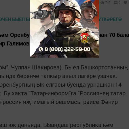
747
0
һәм Оренбург өлкәсенең 14 районыннан 70 бал
ир Галимов.
форм", Чулпан Шакирова). Быел Башкортстанның
ында беренче тапкыр авыл лагере узачак.
 Оренбургның Ык елгасы буенда урнашкан 14
 Бу хакта "Татар-информ"га "Россиянең татар
енроссия иҗтимагый оешмасы рәисе Фәнир
неш юк дөньяда. Ызандаш республика һәм