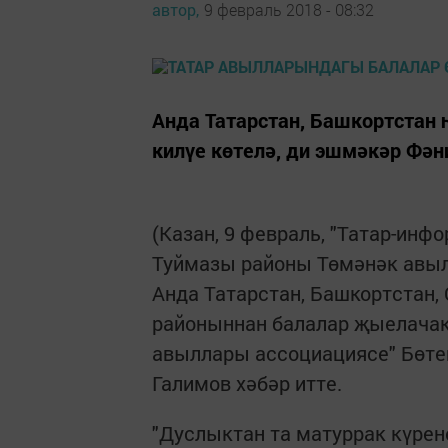
автор,
9 февраль 2018 - 08:32
Анда Татарстан, Башкортстан 
килүе көтелә, ди эшмәкәр Фән
(Казан, 9 февраль, "Татар-ин
Туймазы районы Төмәнәк авыл
Анда Татарстан, Башкортстан,
районыннан балалар җыелачак.
авыллары ассоциациясе" Бөт
Галимов хәбәр итте.
"Дуслыктан та матуррак күре