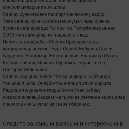
башка илләрдәге Россия илчелекләре һәм
консуллыкларында ачылды.
Сайлау бүлекчәсенә паспорт белән килү зарур.
Үзәк сайлау комиссиясе мәгълүматлары буенча,
бүгенге сайлауларда Татарстан Республикасыннан
2,933 млн сайлаучы катнашырга тиеш.
Исегезгә төшерәбез: Россия Президентына
кандидатлар исемлегендә: Сергей Бабурин, Павел
Грудинин, Владимир Жириновский, Владимир Путин,
Ксения Собчак, Максим Сурайкин, Борис Титов,
Григорий Явлинский.
Сайлау барышы белән "Татар-информ" сайтында
танышып була. Онлайн-трансляция алып барыла.
Редакция журналистлары бүген Үзәк сайлау
комиссиясенең бердәм мәгълүмат үзәгендә эшли, алар
оператив мәгълүмат җиткереп барачак.
Следите за самым важным и интересным в