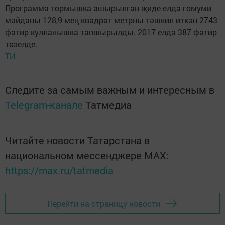
Программа тормышка ашырылган җиде елда гомуми
мәйданы 128,9 мең квадрат метрны тәшкил иткән 2743
фатир кулланышка тапшырылды. 2017 елда 387 фатир
төзелде.
ТИ
Следите за самым важным и интересным в
Telegram-канале
Татмедиа
Читайте новости Татарстана в
национальном мессенджере MАХ:
https://max.ru/tatmedia
Перейти на страницу новости