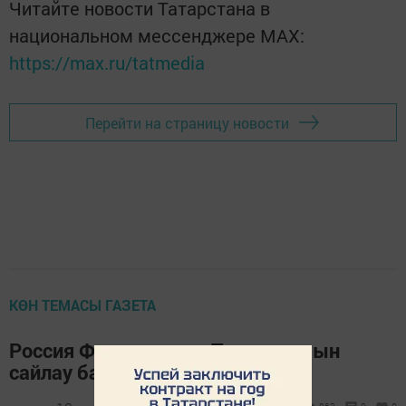
Читайте новости Татарстана в
национальном мессенджере MАХ:
https://max.ru/tatmedia
Перейти на страницу новости
КӨН ТЕМАСЫ ГАЗЕТА
Россия Федерациясе Президентын
сайлау башланды