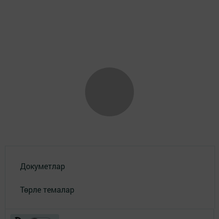
Докуметлар
Төрле темалар