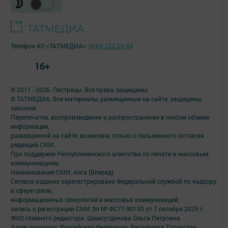
Телефон АО «ТАТМЕДИА»:
(843) 222 09 84
16+
© 2011 - 2026. Пестрецы. Все права защищены.
© ТАТМЕДИА. Все материалы, размещенные на сайте, защищены
законом.
Перепечатка, воспроизведение и распространение в любом объеме
информации,
размещенной на сайте, возможна только с письменного согласия
редакций СМИ.
При поддержке Республиканского агентства по печати и массовым
коммуникациям.
Наименование СМИ: Алга (Вперед)
Сетевое издание зарегистрировано Федеральной службой по надзору
в сфере связи,
информационных технологий и массовых коммуникаций,
запись о регистрации СМИ Эл № ФС77-90150 от 7 октября 2025 г.
ФИО главного редактора: Шамсутдинова Ольга Петровна
Адрес редакции: Российская Федерация, Республика Татарстан,