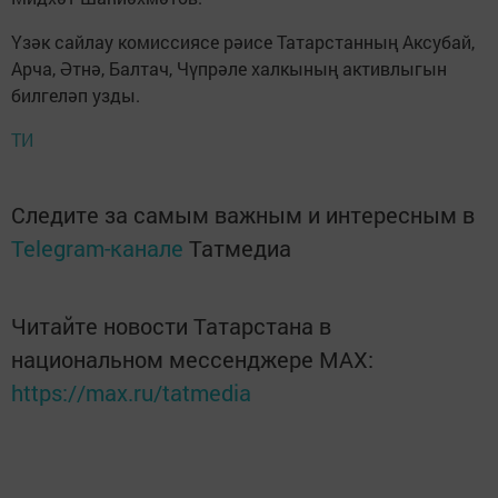
Үзәк сайлау комиссиясе рәисе Татарстанның Аксубай,
Арча, Әтнә, Балтач, Чүпрәле халкының активлыгын
билгеләп узды.
ТИ
Следите за самым важным и интересным в
Telegram-канале
Татмедиа
Читайте новости Татарстана в
национальном мессенджере MАХ:
https://max.ru/tatmedia