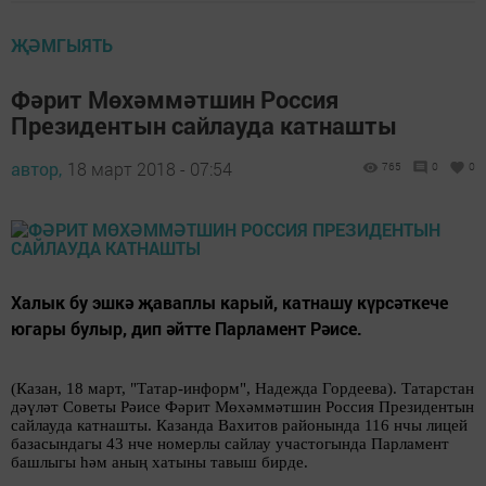
ҖӘМГЫЯТЬ
Фәрит Мөхәммәтшин Россия
Президентын сайлауда катнашты
автор,
18 март 2018 - 07:54
765
0
0
Халык бу эшкә җаваплы карый, катнашу күрсәткече
югары булыр, дип әйтте Парламент Рәисе.
(Казан, 18 март, "Татар-информ", Надежда Гордеева). Татарстан
дәүләт Советы Рәисе Фәрит Мөхәммәтшин Россия Президентын
сайлауда катнашты. Казанда Вахитов районында 116 нчы лицей
базасындагы 43 нче номерлы сайлау участогында Парламент
башлыгы һәм аның хатыны тавыш бирде.