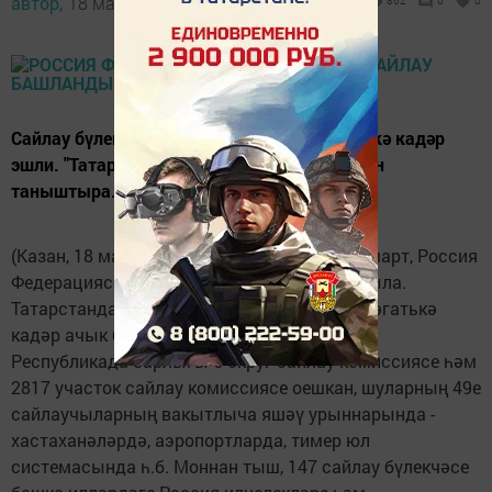
автор,
18 март 2018 - 06:20
862
0
0
Сайлау бүлекчәләре 8дә ачылды, 20 сәгатькә кадәр
эшли. "Татар-информ" сайлау барышы белән
таныштыра.
(Казан, 18 март, "Татар-информ"). Бүген, 18 март, Россия
Федерациясе Президентын сайлау башкарыла.
Татарстанда сайлау бүлекчәләре 8дән 20 сәгатькә
кадәр ачык булачак.
Республикада барлыгы 6 округ сайлау комиссиясе һәм
2817 участок сайлау комиссиясе оешкан, шуларның 49е
сайлаучыларның вакытлыча яшәү урыннарында -
хастаханәләрдә, аэропортларда, тимер юл
системасында һ.б. Моннан тыш, 147 сайлау бүлекчәсе