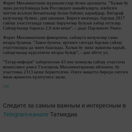
Фәрит Мөхәммәтшин журналистлар белән аралашты. "Халык бу
эшкә республикада һәм Россиядәге вакыйгаларга, илебезгә
читтән ясалган йогынтылар белән бәйләп, карыйдыр. Битараф
калучылар булмас, дип ышанам. Бирегә килгәндә, барлык 2817
сайлау участогында тавыш бирүчеләр булуын хәбәр иттеләр.
Сайлаучылар барысы 2,9 млн кеше", - диде Парламент Рәисе.
Фәрит Мөхәммәтшин фикеренчә, сайлауга килүчеләр саны
югары булачак. "Закон буенча, иртәнге сигездә барлык сайлау
участоклары да эшен башлады. Халык бу эшкә җаваплы карый,
сайлаучылар күрсәткече югары булыр", - дип әйтте ул.
"Татар-информ" хәбәрчесенә 43 нче номерлы сайлау участогы
комиссиясе рәисе Гөлсирень Мөхәммәтҗанова әйткәнчә, бу
участокка 2313 кеше беркетелгән. Әлеге вакытта биредә сигезгә
якын җәмәгать күзәтүчесе эшли.
ТИ
Следите за самым важным и интересным в
Telegram-канале
Татмедиа