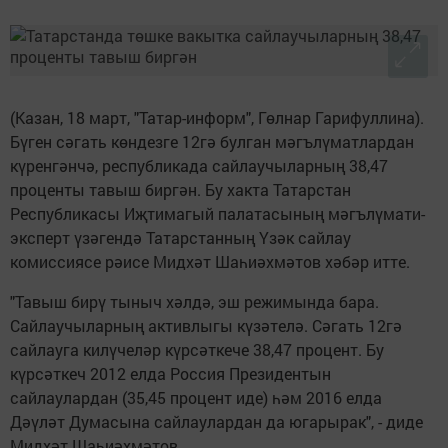
(Казан, 18 март, "Татар-информ", Гөлнар Гарифуллина).
Бүген сәгать көндезге 12гә булган мәгълүматлардан
күренгәнчә, республикада сайлаучыларның 38,47
проценты тавыш биргән. Бу хакта Татарстан
Республикасы Иҗтимагый палатасының мәгълүмати-
эксперт үзәгендә Татарстанның Үзәк сайлау
комиссиясе рәисе Мидхәт Шаһиәхмәтов хәбәр итте.
"Тавыш бирү тыныч хәлдә, эш режимында бара.
Сайлаучыларның активлыгы күзәтелә. Сәгать 12гә
сайлауга килүчеләр күрсәткече 38,47 процент. Бу
күрсәткеч 2012 елда Россия Президентын
сайлаулардан (35,45 процент иде) һәм 2016 елда
Дәүләт Думасына сайлаулардан да югарырак", - диде
Мидхәт Шаһиәхмәтов.