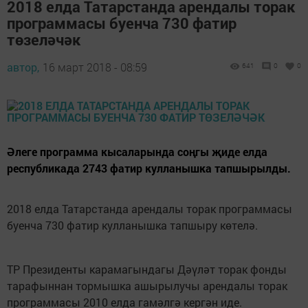
2018 елда Татарстанда арендалы торак
программасы буенча 730 фатир
төзеләчәк
автор,
16 март 2018 - 08:59
641
0
0
Әлеге программа кысаларында соңгы җиде елда
республикада 2743 фатир кулланышка тапшырылды.
2018 елда Татарстанда арендалы торак программасы
буенча 730 фатир кулланышка тапшыру көтелә.
ТР Президенты карамагындагы Дәүләт торак фонды
тарафыннан тормышка ашырылучы арендалы торак
программасы 2010 елда гамәлгә кергән иде.