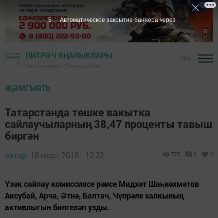
5
Автоматическое закрытие баннера через
ПИТРӘЧ ЯҢАЛЫКЛАРЫ
16+
"Алга" газетасы - Питрәч районы
ҖӘМГЫЯТЬ
Татарстанда төшке вакытка
сайлаучыларның 38,47 проценты тавыш
биргән
автор,
18 март 2018 - 12:32
775
0
0
Үзәк сайлау комиссиясе рәисе Мидхәт Шаһиәхмәтов
Аксубай, Арча, Әтнә, Балтач, Чүпрәле халкының
активлыгын билгеләп узды.