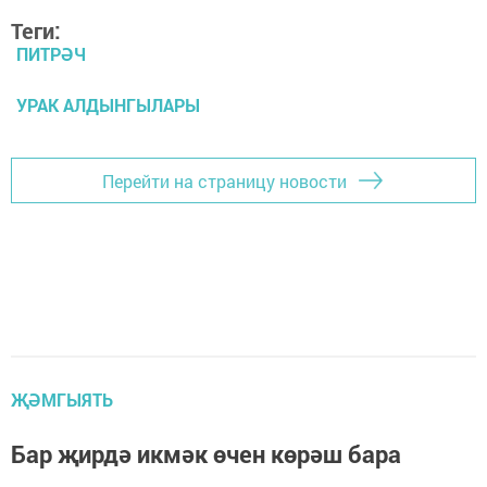
Теги:
ПИТРӘЧ
УРАК АЛДЫНГЫЛАРЫ
Перейти на страницу новости
ҖӘМГЫЯТЬ
Бар җирдә икмәк өчен көрәш бара