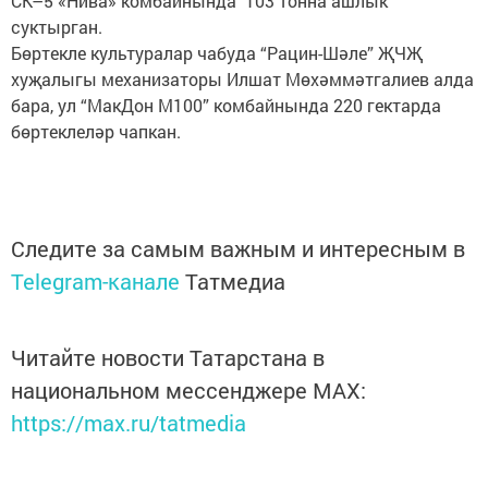
СК–5 «Нива» комбайнында 103 тонна ашлык
суктырган.
Бөртекле культуралар чабуда “Рацин-Шәле” ҖЧҖ
хуҗалыгы механизаторы Илшат Мөхәммәтгалиев алда
бара, ул “МакДон М100” комбайнында 220 гектарда
бөртеклеләр чапкан.
Следите за самым важным и интересным в
Telegram-канале
Татмедиа
Читайте новости Татарстана в
национальном мессенджере MАХ:
https://max.ru/tatmedia