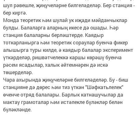
шул рәвешле, җиңүчеләрне билгеләделәр. Бер станция -
бер киртә.
Монда теоретик һәм шулай ук иҗади мәйданчыклар
булды. Балаларга аларның икесе дә ошады. Һәр
станция балаларны берләштерде. Каядыр
тоткарланырга һәм теоретик сораулар буенча фикер
алышырга туры килде, ә каядыр балалар эксперимент
үткәрделәр, ришвәтчелеккә каршы көрәшү буенча
рәсем ясадылар, халык әйтемнәрен дә искә
төшерделәр.
Чара ахырында җиңүчеләрне билгеләделәр. Бу - биш
станцияне дә дөрес һәм тиз үткән "Шәфкатьлелек"
өченче отряд балалары. Барлык катнашучылар да
мактау грамоталар һәм истәлекле бүләкләр белән
бүләкләнде.