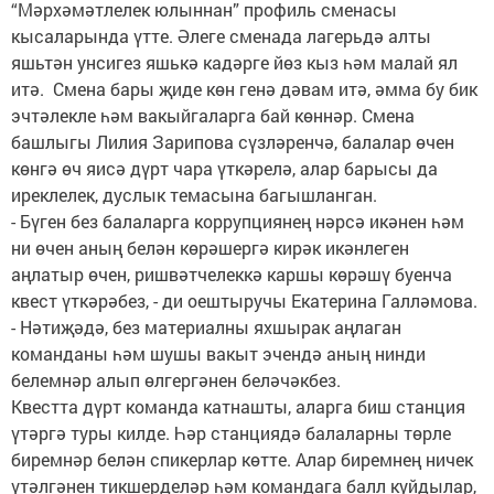
“Мәрхәмәтлелек юлыннан” профиль сменасы
кысаларында үтте. Әлеге сменада лагерьдә алты
яшьтән унсигез яшькә кадәрге йөз кыз һәм малай ял
итә. Смена бары җиде көн генә дәвам итә, әмма бу бик
эчтәлекле һәм вакыйгаларга бай көннәр. Смена
башлыгы Лилия Зарипова сүзләренчә, балалар өчен
көнгә өч яисә дүрт чара үткәрелә, алар барысы да
иреклелек, дуслык темасына багышланган.
- Бүген без балаларга коррупциянең нәрсә икәнен һәм
ни өчен аның белән көрәшергә кирәк икәнлеген
аңлатыр өчен, ришвәтчелеккә каршы көрәшү буенча
квест үткәрәбез, - ди оештыручы Екатерина Галләмова.
- Нәтиҗәдә, без материалны яхшырак аңлаган
команданы һәм шушы вакыт эчендә аның нинди
белемнәр алып өлгергәнен беләчәкбез.
Квестта дүрт команда катнашты, аларга биш станция
үтәргә туры килде. Һәр станциядә балаларны төрле
биремнәр белән спикерлар көтте. Алар биремнең ничек
үтәлгәнен тикшерделәр һәм командага балл куйдылар,