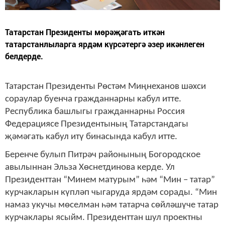
Татарстан Президенты мөрәҗәгать иткән
татарстанлыларга ярдәм күрсәтергә әзер икәнлеген
белдерде.
Татарстан Президенты Рөстәм Миңнеханов шәхси
сораулар буенча гражданнарны кабул итте.
Республика башлыгы гражданнарны Россия
Федерациясе Президентының Татарстандагы
җәмәгать кабул итү бинасында кабул итте.
Беренче булып Питрәч районының Богородское
авылыннан Эльза Хөснетдинова керде. Ул
Президенттан “Минем матурым” һәм “Мин – татар”
курчакларын күпләп чыгаруда ярдәм сорады. “Мин
намаз укучы мөселман һәм татарча сөйләшүче татар
курчаклары ясыйм. Президенттан шул проектны