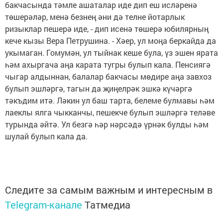
бакчасында тәмле ашаталар иде дип еш исләренә
төшерәләр, менә безнең әни дә телне йотарлык
ризыклар пешерә иде, - дип исенә төшерә юбилярның
кече кызы Вера Петрушина. - Хәер, ул моңа беркайда да
укымаган. Гомумән, ул тыйнак кеше була, үз эшен ярата
һәм ахыргача аңа карата тугры булып кала. Пенсиягә
чыгар алдыннан, балалар бакчасы мөдире аңа завхоз
булып эшләргә, тагын да җиңелрәк эшкә күчәргә
тәкъдим итә. Ләкин ул баш тарта, белеме булмавы һәм
лаеклы ялга чыкканчы, пешекче булып эшләргә теләве
турында әйтә. Ул безгә һәр нәрсәдә үрнәк булды һәм
шулай булып кала да.
Следите за самым важным и интересным в
Telegram-канале
Татмедиа