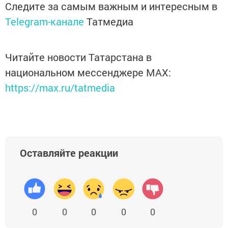
Следите за самым важным и интересным в
Telegram-канале
Татмедиа
Читайте новости Татарстана в
национальном мессенджере MАХ:
https://max.ru/tatmedia
Оставляйте реакции
0
0
0
0
0