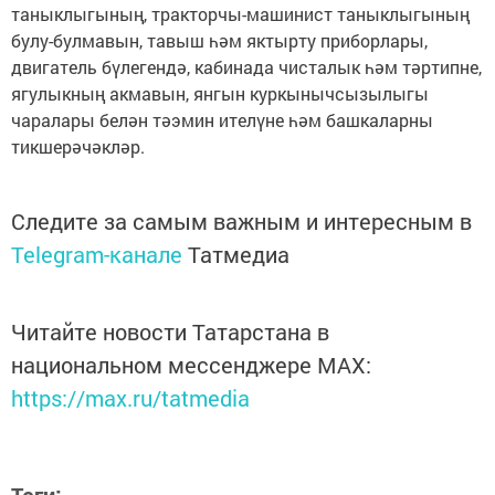
таныклыгының, тракторчы-машинист таныклыгының
булу-булмавын, тавыш һәм яктырту приборлары,
двигатель бүлегендә, кабинада чисталык һәм тәртипне,
ягулыкның акмавын, янгын куркынычсызылыгы
чаралары белән тәэмин ителүне һәм башкаларны
тикшерәчәкләр.
Следите за самым важным и интересным в
Telegram-канале
Татмедиа
Читайте новости Татарстана в
национальном мессенджере MАХ:
https://max.ru/tatmedia
Теги: