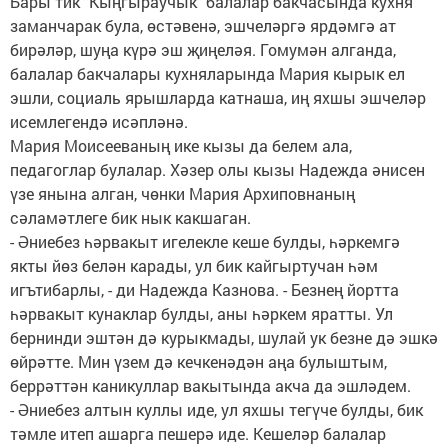
Бары тик "Кыңгыраучык" балалар бакчасында кухня
заманчарак була, өстәвенә, эшчеләргә ярдәмгә ат
бирәләр, шуңа күрә эш җиңеләя. Гомумән алганда,
балалар бакчалары кухняларында Мария кырык ел
эшли, социаль ярышларда катнаша, иң яхшы эшчеләр
исемлегендә исәпләнә.
Мария Моисееваның ике кызы да белем ала,
педагоглар булалар. Хәзер олы кызы Надежда әнисен
үзе янына алган, чөнки Мария Архиповнаның
сәламәтлеге бик нык какшаган.
- Әниебез һәрвакыт игелекле кеше булды, һәркемгә
якты йөз белән карады, ул бик кайгыртучан һәм
игътибарлы, - ди Надежда Казнова. - Безнең йортта
һәрвакыт кунаклар булды, аны һәркем яратты. Ул
бернинди эштән дә курыкмады, шулай ук безне дә эшкә
өйрәтте. Мин үзем дә кечкенәдән аңа булыштым,
беррәттән каникуллар вакытында акча да эшләдем.
- Әниебез алтын куллы иде, ул яхшы тегүче булды, бик
тәмле итеп ашарга пешерә иде. Кешеләр балалар