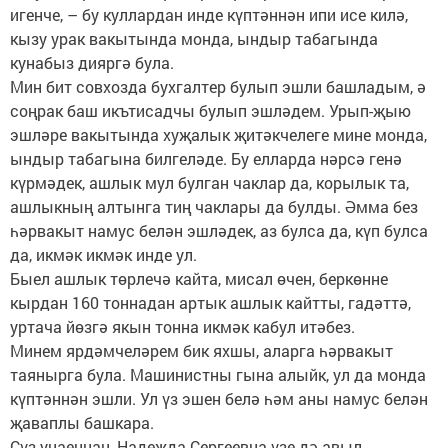
игенче, – бу куллардан инде күптәннән ипи исе килә,
кызу урак вакытында монда, ындыр табагында
кунабыз дияргә була.
Мин бит совхозда бухгалтер булып эшли башладым, ә
соңрак баш икътисадчы булып эшләдем. Урып-җыю
эшләре вакытында хуҗалык җитәкчелеге мине монда,
ындыр табагына билгеләде. Бу елларда нәрсә генә
күрмәдек, ашлык мул булган чаклар да, корылык та,
ашлыкның алтынга тиң чаклары да булды. Әмма без
һәрвакыт намус белән эшләдек, аз булса да, күп булса
да, икмәк икмәк инде ул.
Быел ашлык төрлечә кайта, мисал өчен, беркөнне
кырдан 160 тоннадан артык ашлык кайтты, гадәттә,
уртача йөзгә якын тонна икмәк кабул итәбез.
Минем ярдәмчеләрем бик яхшы, аларга һәрвакыт
таянырга була. Машинистны гына алыйк, ул да монда
күптәннән эшли. Ул үз эшен белә һәм аны намус белән
җаваплы башкара.
Сүз уңаеннан, Надежда Сергеевна үзе дә авыл