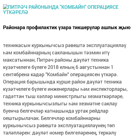
Районара профилактик үзара тикшерүләр ашлык җыю
техникасын куркынычсыз рәвештә эксплуатацияләү
һәм комбайннарның сакланышын тәэмин итү
максатыннан, Питрәч районы дәүләт техника
күзәтчелеге бүлеге 2018 елның 6 августыннан 1
сентябренә кадәр "Комбайн" операциясен үткәрә.
Операция барышында күрше район дәүләт техника
күзәтчелеге бүлеге инженерлары һәм инспекторлары,
гадәттән тыш хәлләр министрлыгы хезмәткәрләре,
техника куркынычсызлыгы һәм хезмәтне саклау
буенча белгечләр катнашында уртак рейдлар
оештырылачак. Белгечләр комбайннарны
куркынычсыз рәвештә эксплуатацияләүнең төп
таләпләрен: дәүләт номер билгеләренең, теркәлү