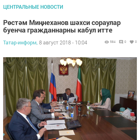
ЦЕНТРАЛЬНЫЕ НОВОСТИ
Рөстәм Миңнеханов шәхси сораулар
буенча гражданнарны кабул итте
Татар-информ,
8 август 2018 - 10:04
584
0
0