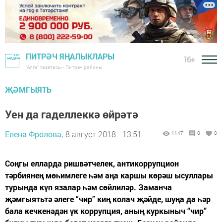
ПИТРӘЧ ЯҢАЛЫКЛАРЫ
16+
"Алга" газетасы - Питрәч районы
ҖӘМГЫЯТЬ
Уен да гаделлеккә өйрәтә
Елена Фролова,
8 август 2018 - 13:51
1147
0
0
Соңгы елларда ришвәтчелек, антикоррупцион
тәрбиянең мөһимлеге һәм аңа каршы көрәш ысуллары
турында күп язалар һәм сөйлиләр. Заманча
җәмгыятьтә әлеге “чир” киң колач җәйде, шуңа да һәр
бала кечкенәдән үк коррупция, аның куркыныч “чир”