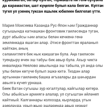
да карамастан, шат күңелле булып кала белгән. Күптән
түгел ул үзенең туксан яшьлек юбилеен билгеләп үтте.
Мария Моисеева Казанда Рус-Япон һәм Гражданнар
сугышында катнашкан фронтовик гаиләсендә туган,
дүрт абыйсы һәм апасы белән кечкенә генә
землянкада яшәгән алар. Әтисе фронттан яраланып
кайткан, аның
сәламәтлеге бик нык какшаган була. Аңа гаиләсен
туендыру өчен эш табуы бик авыр була. Ахыр чиктә
инвалидка Неялово авылында эш табыла, ул анда олы
улы белән көтүче булып эшкә китә. Тиздән алар
артыннан гаиләнең башка әгъзалары да шәһәрдән
авылга күчеп урнаша.
Бөек Ватан сугышы зур югалтулар, кайгылар китерә.
Олы абыйсын армиягә алалар, ул сугыштан әйләнеп
кайтмый. Калганнары колхозда, кырларда, утын
әзерләүдә, урып-җыю эшләрендә авыр хезмәт