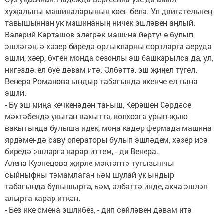
хуҗалыгы машиналарының көен белә. Ул двигательнең
тавышыннан ук машинаның ничек эшләвен аңлый.
Валерий Карташов элегрәк машина йөртүче булып
эшләгән, ә хәзер биредә орлыкларны сортларга аеруда
эшли, хәер, бүген монда сезонлы эш башкарылса да, ул,
нигездә, ел буе дәвам итә. Әлбәттә, эш җиңел түгел.
Венера Романова ындыр табагында икенче ел гына
эшли.
- Бу эш миңа кечкенәдән таныш, Керәшен Сәрдәсе
мәктәбендә укыган вакытта, колхозга урып-җыю
вакытында булыша идек, моңа кадәр фермада машина
ярдәмендә саву операторы булып эшләдем, хәзер исә
биредә эшләргә карар иттем, - ди Венера.
Алена Кузнецова җирле мәктәптә тугызынчы
сыйныфны тәмамлаган һәм шулай ук ындыр
табагында булышырга, һәм, әлбәттә инде, акча эшләп
алырга карар иткән.
- Без ике смена эшлибез, - дип сөйләвен дәвам итә