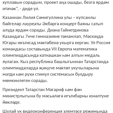
хуплавын сорадым, проект аңа ошады, безгә ярдәм
итәчәк”, - диде ул.
Казаннан Лилия Сәмигуллина улы – күпсанлы
бәйгеләр лауреаты Әкбәргә концерт баяны сатып
алуда ярдәм сорады. Диана Гайнетдинова
Казандагы 7нче гимназияне тәмамлап, Мәскәүдә
Югары икътисад мәктәбенә укырга кергән. Ул Россия
командасы составында VII Европа математика
олимпиадасында катнашкан һәм алтын медаль
яулаган. Кыз республика башлыгыннан Татарстанда
олимпиадаларда җиңүче мәктәп укучыларына
матди һәм рухи стимул системасын булдыру
мөмкинлеген сорады.
Президент Татарстан Мәгариф һәм фән
министрлыгына бу мәсьәләгә игътибарны юнәлтүне
йөкләде.
Шулай ук видеоконференция элемтәсе режимында