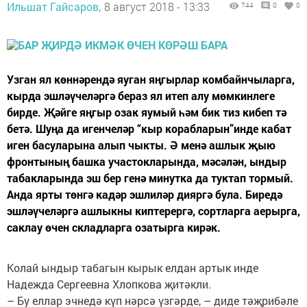
Ильшат Гайсаров,
8 август 2018 - 13:33
744
0
0
Узган ял көннәрендә яуган яңгырлар комбайнчыларга,
кырда эшләүчеләргә бераз ял итеп алу мөмкинлеге
бирде. Җәйге яңгыр озак яумый һәм бик тиз кибеп тә
бетә. Шуңа да игенчеләр “кыр корабларын”инде кабат
иген басуларына алып чыкты. Ә менә ашлык җыю
фронтының башка участокларында, мәсәлән, ындыр
табакларында эш бер генә минутка да туктап тормый.
Анда ярты төнгә кадәр эшлиләр дияргә була. Биредә
эшләүчеләргә ашлыкны киптерергә, сортларга аерырга,
саклау өчен складларга озатырга кирәк.
Колай ындыр табагын кырык елдан артык инде
Надежда Сергеевна Хлопкова җитәкли.
– Бу еллар эчнедә күп нәрсә үзгәрде, – диде тәҗрибәле