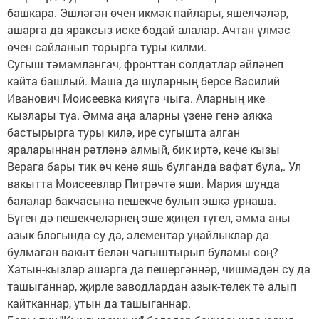
башкара. Эшләгән өчен икмәк пайлары, яшелчәләр,
ашарга да яраксыз иске бодай алалар. Ачтан үлмәс
өчен сайланып торырга туры килми.
Сугыш тәмамлангач, фронттан солдатлар әйләнеп
кайта башлый. Маша да шуларның берсе Василий
Иванович Моисеевка кияүгә чыга. Аларның ике
кызлары туа. Әмма аңа аларны үзенә генә аякка
бастырырга туры килә, ире сугышта алган
яраларыннан рәтләнә алмый, бик иртә, кече кызы
Верага бары тик өч кенә яшь булганда вафат була,. Ул
вакытта Моисеевлар Питрәчтә яши. Мария шунда
балалар бакчасына пешекче булып эшкә урнаша.
Бүген дә пешекчеләрнең эше җиңел түгел, әмма аны
азык блогында су да, элементар уңайлыклар да
булмаган вакыт белән чагыштырып буламы соң?
Хатын-кызлар ашарга да пешергәннәр, чишмәдән су да
ташыганнар, җирле заводлардан азык-төлек тә алып
кайтканнар, утын да ташыганнар.