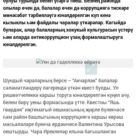
булуы турында белеп үсәргә тиеш. Безнең районда
олылар өчен дә, балалар өчен дә коррупциягә тискәре
мөнәсәбәт тәрбияләүгә юнәлдерелгән күп кенә
кызыклы һәм файдалы чаралар үткәрәләр. Кагыйдә
буларак, алар балаларның хокукый культурасын үстерү
һәм аларда антикоррупцион үзаң формалаштыруга
юнәлдерелгән.
Шундый чараларның берсе – “Акчарлак” балалар
сәламәтләндерү лагерендә үткән квест булды. Ул
ришвәтчелеккә каршы торуга юнәлдерелгән күңел ачу,
белем бирү уены формасында үтте. Квестны “Яшь
гвардия” иҗтимагый оешмасының җирле бүлекчәсе
һәм район башлыгының коррупциягә каршы көрәш
мәсьәләләре буенча ярдәмчесе Валентина Урысова
оештырды. Чара Иреклеләр елына багышланган