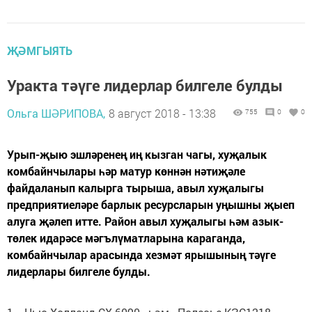
ҖӘМГЫЯТЬ
Уракта тәүге лидерлар билгеле булды
Ольга ШӘРИПОВА,
8 август 2018 - 13:38
755
0
0
Урып-җыю эшләренең иң кызган чагы, хуҗалык
комбайнчылары һәр матур көннән нәтиҗәле
файдаланып калырга тырыша, авыл хуҗалыгы
предприятиеләре барлык ресурсларын уңышны җыеп
алуга җәлеп итте. Район авыл хуҗалыгы һәм азык-
төлек идарәсе мәгълүматларына караганда,
комбайнчылар арасында хезмәт ярышының тәүге
лидерлары билгеле булды.