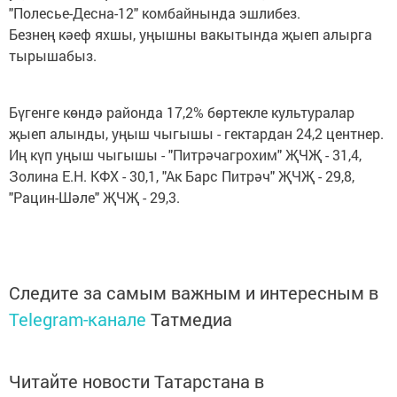
"Полесье-Десна-12" комбайнында эшлибез.
Безнең кәеф яхшы, уңышны вакытында җыеп алырга
тырышабыз.
Бүгенге көндә районда 17,2% бөртекле культуралар
җыеп алынды, уңыш чыгышы - гектардан 24,2 центнер.
Иң күп уңыш чыгышы - "Питрәчагрохим" ҖЧҖ - 31,4,
Золина Е.Н. КФХ - 30,1, "Ак Барс Питрәч" ҖЧҖ - 29,8,
"Рацин-Шәле" ҖЧҖ - 29,3.
Следите за самым важным и интересным в
Telegram-канале
Татмедиа
Читайте новости Татарстана в