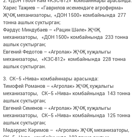
2. «ДОН 1500» һәм «КЗС-812» комбайннары арасында:
Харис Таҗиев – «Гаврилов исемендәге агрофирма»
ҖЧҖ механизаторы, «ДОН 1500» комбайнында 277
тонна ашлык суктырган;
Фәрдүс Миндубаев – «Рацин Шәле» ҖЧҖ
механизаторы, «ДОН 1500» комбайнында 233 тонна
ашлык суктырган;
Евгений Федотов – «Агролак» ҖЧҖ хуҗалыгы
механизаторы, «КЗС-812» комбайнында 228 тонна
ашлык суктырган.
3. СК–5 «Нива» комбайннары арасында:
Тимофей Романов – «Агролак» ҖЧҖ хуҗалыгы
механизаторы, СК–5 «Нива» комбайнында 143 тонна
ашлык суктырган;
Евгений Семенов – «Агролак» ҖЧҖ хуҗалыгы
механизаторы, СК–5 «Нива» комбайнында 125 тонна
ашлык суктырган;
Мөдәррис Кәримов – «Агролак» ҖЧҖ механизаторы,