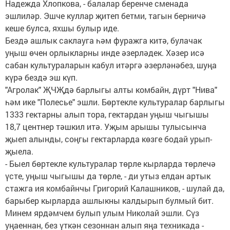
Надежда Хлопкова, - балалар беренче сменада
эшлиләр. Эшче куллар җитеп бетми, тагын берничә
кеше булса, яхшы булыр иде.
Бездә ашлык саклауга һәм фуражга китә, булачак
уңыш өчен орлыкларны инде әзерләдек. Хәзер исә
сабан культураларын кабул итәргә әзерләнәбез, шуңа
күрә бездә эш күп.
"Агролак" ҖЧҖдә барлыгы алты комбайн, дүрт "Нива"
һәм ике "Полесье" эшли. Бөртекле культуралар барлыгы
1333 гектарны алып тора, гектардан уңыш чыгышы
18,7 центнер тәшкил итә. Уҗым арышы тулысынча
җыеп алынды, соңгы гектарларда көзге бодай урып-
җыела.
- Быел бөртекле культуралар төрле кырларда төрлечә
үсте, уңыш чыгышы да төрле, - ди утыз елдан артык
стажга ия комбайнчы Григорий Калашников, - шулай да,
барыбер кырларда ашлыкны калдырып булмый бит.
Минем ярдәмчем булып улым Николай эшли. Сүз
уңаеннан, без үткән сезоннан алып яңа техникада -