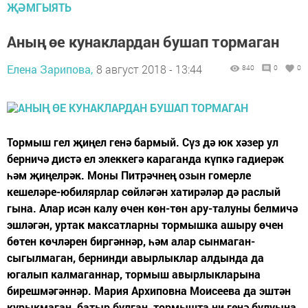
ҖӘМГЫЯТЬ
Аның өе кунаклардан бушап тормаган
Елена Зарипова,
8 август 2018 - 13:44
840
0
0
Тормыш гел җиңел генә бармый. Сүз дә юк хәзер ул
берничә дистә ел элеккегә караганда күпкә гадиерәк
һәм җиңелрәк. Моны Питрәчнең озын гомерле
кешеләре-юбилярлар сөйләгән хатирәләр дә раслый
гына. Алар исән калу өчен көн-төн ару-талуны белмичә
эшләгән, уртак максатларны тормышка ашыру өчен
бөтен көчләрен биргәннәр, һәм алар сынмаган-
сыгылмаган, бернинди авырлыклар алдында да
югалып калмаганнар, тормыш авырлыкларына
бирешмәгәннәр. Мария Архиповна Моисеева да эштән
курыкмаган, батыр булган, тормышта ни генә булуына