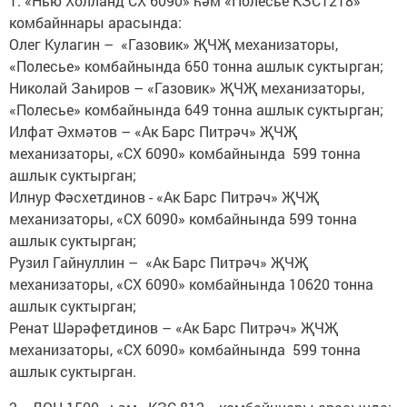
1. «Нью Холланд СХ 6090» һәм «Полесье КЗС1218»
комбайннары арасында:
Олег Кулагин – «Газовик» ҖЧҖ механизаторы,
«Полесье» комбайнында 650 тонна ашлык суктырган;
Николай Заһиров – «Газовик» ҖЧҖ механизаторы,
«Полесье» комбайнында 649 тонна ашлык суктырган;
Илфат Әхмәтов – «Ак Барс Питрәч» ҖЧҖ
механизаторы, «СХ 6090» комбайнында 599 тонна
ашлык суктырган;
Илнур Фәсхетдинов - «Ак Барс Питрәч» ҖЧҖ
механизаторы, «СХ 6090» комбайнында 599 тонна
ашлык суктырган;
Рузил Гайнуллин – «Ак Барс Питрәч» ҖЧҖ
механизаторы, «СХ 6090» комбайнында 10620 тонна
ашлык суктырган;
Ренат Шәрәфетдинов – «Ак Барс Питрәч» ҖЧҖ
механизаторы, «СХ 6090» комбайнында 599 тонна
ашлык суктырган.