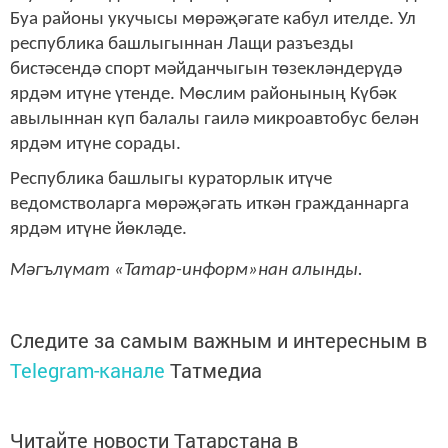
Буа районы укучысы мөрәҗәгате кабул ителде. Ул
республика башлыгыннан Лащи разъезды
бистәсендә спорт мәйданчыгын төзекләндерүдә
ярдәм итүне үтенде. Мөслим районының Күбәк
авылыннан күп балалы гаилә микроавтобус белән
ярдәм итүне сорады.
Республика башлыгы кураторлык итүче
ведомстволарга мөрәҗәгать иткән гражданнарга
ярдәм итүне йөкләде.
Мәгълүмат «Татар-информ»нан алынды.
Следите за самым важным и интересным в
Telegram-канале
Татмедиа
Читайте новости Татарстана в