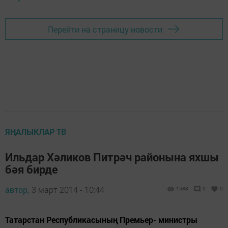
Перейти на страницу новости
ЯҢАЛЫКЛАР ТВ
Ильдар Хәликов Питрәч районына яхшы
бәя бирде
автор,
3 март 2014 - 10:44
1588
0
0
Татарстан Республикасының Премьер- министры