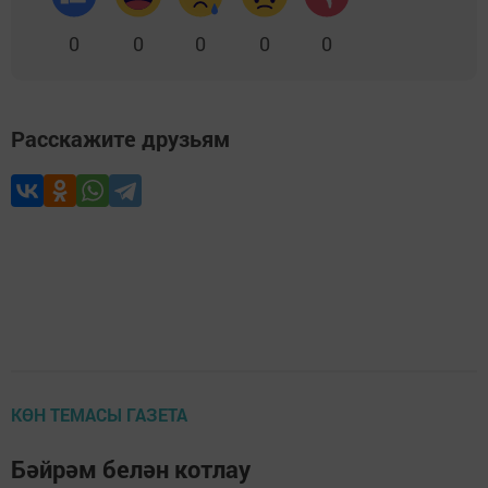
0
0
0
0
0
Расскажите друзьям
КӨН ТЕМАСЫ ГАЗЕТА
Бәйрәм белән котлау