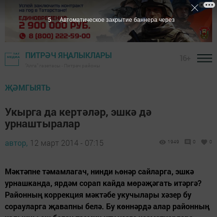
5
Автоматическое закрытие баннера через
ПИТРӘЧ ЯҢАЛЫКЛАРЫ
16+
"Алга" газетасы - Питрәч районы
ҖӘМГЫЯТЬ
Укырга да кертәләр, эшкә дә
урнаштыралар
автор,
12 март 2014 - 07:15
1949
0
0
Мәктәпне тәмамлагач, нинди һөнәр сайларга, эшкә
урнашканда, ярдәм сорап кайда мөрәҗәгать итәргә?
Районның коррекция мәктәбе укучылары хәзер бу
сорауларга җавапны белә. Бу көннәрдә алар районның