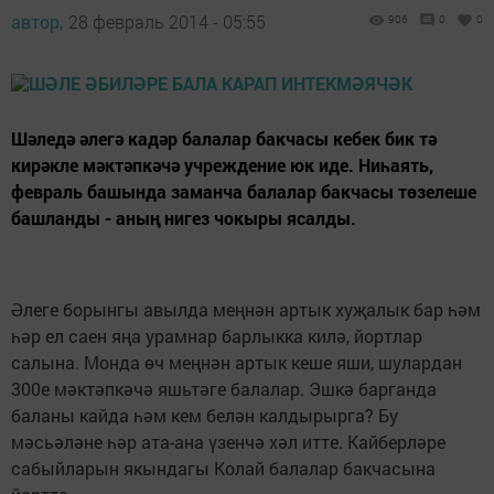
автор,
28 февраль 2014 - 05:55
906
0
0
Шәледә әлегә кадәр балалар бакчасы кебек бик тә
кирәкле мәктәпкәчә учреждение юк иде. Ниһаять,
февраль башында заманча балалар бакчасы төзелеше
башланды - аның нигез чокыры ясалды.
Әлеге борынгы авылда меңнән артык хуҗалык бар һәм
һәр ел саен яңа урамнар барлыкка килә, йортлар
салына. Монда өч меңнән артык кеше яши, шулардан
300е мәктәпкәчә яшьтәге балалар. Эшкә барганда
баланы кайда һәм кем белән калдырырга? Бу
мәсьәләне һәр ата-ана үзенчә хәл итте. Кайберләре
сабыйларын якындагы Колай балалар бакчасына