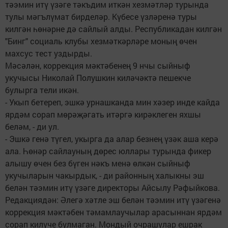
тәэмин итү үзәге тәкъдим иткән хезмәтләр турында
тулы мәгълүмат бирделәр. Күбесе үзләренә туры
килгән һөнәрне дә сайлый алды. Республикадан килгән
"Бинг" социаль клубы хезмәткәрләре моның өчен
махсус тест уздырды.
Мәсәлән, коррекция мәктәбенең 9 нчы сыйныф
укучысы Николай Полушкин киләчәктә пешекче
булырга тели икән.
- Укып бетереп, эшкә урнашканда мин хәзер инде кайда
ярдәм сорап мөрәҗәгать итәргә кирәклеген яхшы
беләм, - ди ул.
- Эшкә генә түгел, укырга да алар безнең үзәк аша керә
ала. Һөнәр сайлауның дөрес юллары турында фикер
алышу өчен без бүген нәкъ менә өлкән сыйныф
укучыларын чакырдык, - ди районның халыкны эш
белән тәэмин итү үзәге директоры Айсылу Рәфыйкова.
Редакциядән: Әлегә хәтле эш белән тәэмин итү үзәгенә
коррекция мәктәбен тәмамлаучылар арасыннан ярдәм
сорап килүче булмаган. Мондый очрашулар ешрак