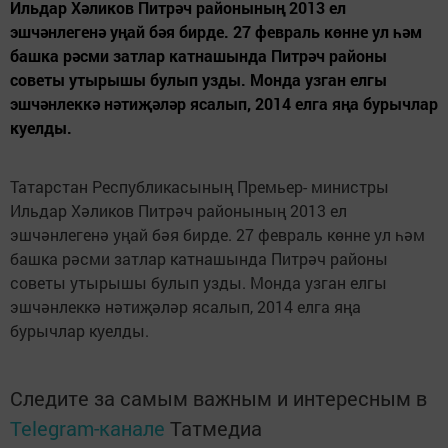
Ильдар Хәликов Питрәч районының 2013 ел
эшчәнлегенә уңай бәя бирде. 27 февраль көнне ул һәм
башка рәсми затлар катнашында Питрәч районы
советы утырышы булып узды. Монда узган елгы
эшчәнлеккә нәтиҗәләр ясалып, 2014 елга яңа бурычлар
куелды.
Татарстан Республикасының Премьер- министры
Ильдар Хәликов Питрәч районының 2013 ел
эшчәнлегенә уңай бәя бирде. 27 февраль көнне ул һәм
башка рәсми затлар катнашында Питрәч районы
советы утырышы булып узды. Монда узган елгы
эшчәнлеккә нәтиҗәләр ясалып, 2014 елга яңа
бурычлар куелды.
Следите за самым важным и интересным в
Telegram-канале
Татмедиа