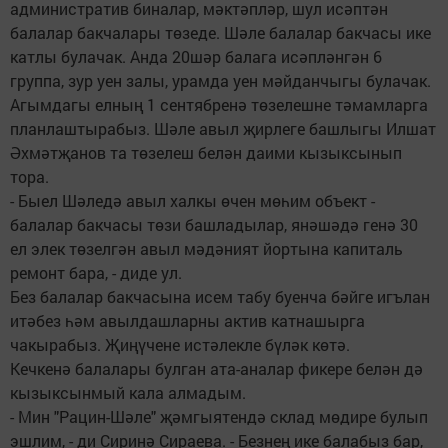
административ биналар, мәктәпләр, шул исәптән
балалар бакчалары төзеде. Шәле балалар бакчасы ике
катлы булачак. Анда 20шәр балага исәпләнгән 6
группа, зур уен залы, урамда уен мәйданчыгы булачак.
Агымдагы елның 1 сентябренә төзелешне тәмамларга
планлаштырабыз. Шәле авыл җирлеге башлыгы Илшат
Әхмәтҗанов та төзелеш белән даими кызыксынып
тора.
- Быел Шәледә авыл халкы өчен мөһим объект -
балалар бакчасы төзи башладылар, янәшәдә генә 30
ел элек төзелгән авыл мәдәният йортына капиталь
ремонт бара, - диде ул.
Без балалар бакчасына исем табу буенча бәйге игълан
итәбез һәм авылдашларны актив катнашырга
чакырабыз. Җиңүчене истәлекле бүләк көтә.
Кечкенә балалары булган ата-аналар фикере белән дә
кызыксынмый кала алмадым.
- Мин "Рацин-Шәле" җәмгыятендә склад мөдире булып
эшлим, - ди Сиринә Сираева. - Безнең ике балабыз бар,