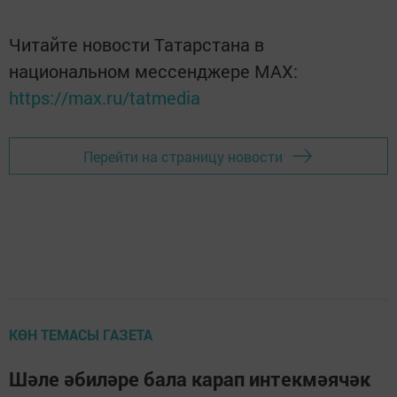
Читайте новости Татарстана в
национальном мессенджере MАХ:
https://max.ru/tatmedia
Перейти на страницу новости
КӨН ТЕМАСЫ ГАЗЕТА
Шәле әбиләре бала карап интекмәячәк