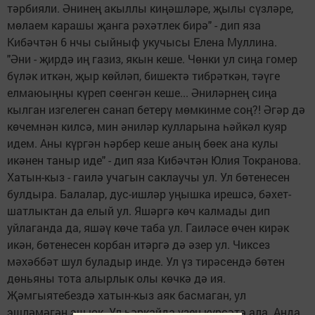
тәрбияли. Әнинең акыллы киңәшләре, җылы сүзләре,
мөлаем карашы җанга рәхәтлек бирә" - дип яза
Кибәчтән 6 нчы сыйныф укучысы Елена Муллина.
"Әни - җирдә иң газиз, якын кеше. Чөнки ул сиңа гомер
бүләк иткән, җыр көйләп, бишектә тибрәткән, тәүге
елмаюыңны күреп сөенгән кеше... Әниләрнең сиңа
кылган изгелеген санап бетерү мөмкинме соң?! Әгәр дә
көчемнән килсә, мин әниләр кулларына һәйкәл куяр
идем. Аны күргән һәрбер кеше аның бөек ана кулы
икәнен таныр иде" - дип яза Кибәчтән Юлия Токранова.
Хатын-кыз - гаилә учагын саклаучы ул. Ул бөтенесен
булдыра. Балалар, дус-ишләр уңышка ирешсә, бәхет-
шатлыктан да елый ул. Яшәргә көч калмады дип
уйлаганда да, яшәү көче таба ул. Гаиләсе өчен кирәк
икән, бөтенесен корбан итәргә дә әзер ул. Чиксез
мәхәббәт шул буладыр инде. Ул үз тирәсендә бөтен
дөньяны тота алырлык олы көчкә дә ия.
Җәмгыятебездә хатын-кыз аяк басмаган, ул
эшләмәгән эш юк. Ул һәркайда үзен күрсәтә ала. Анда