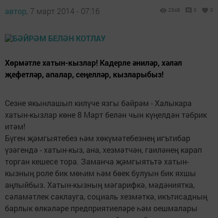
автор,
7 март 2014 - 07:16
2348
0
0
Хөрмәтле хатын-кызлар! Кадерле әниләр, хәләл
җефетләр, апалар, сеңелләр, кызларыбыз!
Сезне якынлашып килүче язгы бәйрәм - Халыкара
хатын-кызлар көне 8 Март белән чын күңелдән тәбрик
итәм!
Бүген җәмгыятебез һәм хөкүмәтебезнең игътибар
үзәгендә - хатын-кыз, ана, хезмәтчән, гаиләнең карап
торган кешесе тора. Заманча җәмгыятьтә хатын-
кызның роле бик мөһим һәм бөек булуын бик яхшы
аңлыйбыз. Хатын-кызның мәгарифкә, мәдәниятка,
сәламәтлек саклауга, социаль хезмәткә, икътисадның
барлык өлкәләре предприятиеләре һәм оешмалары