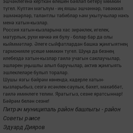
эшчәнлегенә керткән өлешен бәяләп бетерү мөмкин
түгел. Күптән мәгълүм - иң яхшы эшчәннәр, тәвәккәл
эшмәкәрләр, талантлы табиблар һәм укытучылар нәкъ
менә хатын-кызлар.
Россия хатын-кызларына хас зирәклек, игелек,
матурлык, рухи көчкә ия булу - болар бар да олы
кыйммәтләр. Әлеге сыйфатлардан башка җәмгыятнең
гармонияле үсеше мөмкин түгел. Шуңа да безнең
илебездә хатын-кызлар гаилә учагын саклаучылар,
эшләрен уңышлы алып баручылар, актив җәмгыять
эшлеклеләре булып торалар.
Шушы язгы бәйрәм көнендә, кадерле хатын-
кызларыбыз, сезгә исәнлек-саулык, бәхет, мәхәббәт,
гаилә иминлеге телим. Яратыгыз, сезне яратсыннар!
Бәйрәм белән сезне!
Питрәч муниципаль район башлыгы - район
Советы рәисе
Эдуард Дияров