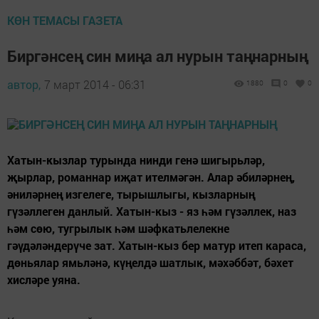
КӨН ТЕМАСЫ ГАЗЕТА
Биргәнсең син миңа ал нурын таңнарның
автор,
7 март 2014 - 06:31
1880
0
0
Хатын-кызлар турында нинди генә шигырьләр,
җырлар, романнар иҗат ителмәгән. Алар әбиләрнең,
әниләрнең изгелеге, тырышлыгы, кызларның
гүзәллеген данлый. Хатын-кыз - яз һәм гүзәллек, наз
һәм сөю, тугрылык һәм шәфкатьлелекне
гәүдәләндерүче зат. Хатын-кыз бер матур итеп караса,
дөньялар ямьләнә, күңелдә шатлык, мәхәббәт, бәхет
хисләре уяна.