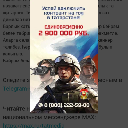
нәзакәтлелек, намус, сафлык, тәҗрибә, осталык та
җитәрлек. Тикмәгә генә хатын-кыз - иң камил зат
димиләр бит.
Барлык хатын-кызларны иң күркәм, иң матур бәйрәм
белән тәбрик итәбез! Без гомер буе аларга рәхмәтле.
Аларга сәламәтлек, озын гомер, куанычлы көннәр
телибез. Һәрвакыт шундый назлы, ягымлы булып
калыгыз.
Бәйрәм белән сезне, кадерле хатын-кызлар!
Следите за самым важным и интересным в
Telegram-канале
Татмедиа
Читайте новости Татарстана в
национальном мессенджере MАХ:
https://max.ru/tatmedia