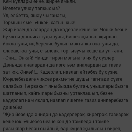
Кем куллары өйне, җирне ямьли,
Игелеге үлчәү тапкысыз?
Ул, әлбәттә, яшәү чыганагы,
Тормыш яме - Әнкәй, хатын-кыз!
Җир йөзендә алардан да кадерле кеше юк. Чөнки безне
бу якты дөньяга тудыручы, бишек җырын җырлап,
йоклатучы, иң беренче булып мәктәпкә озатучы да,
еласак, юатучы, егылсак, торгызучы кеше дә ул - әни.
- Әни... Әнкәй! Нинди тирән мәгънәгә ия бу сүзләр.
Дөньяда аналардан да изге һәм аналардан да газиз
зат юк. Әнкәй!... Кадерләп, назлап әйтәбез бу сүзне.
Күңелебездәге чиксез рәхмәтне шушы гап-гади сүзгә
салабыз. Һәрвакыт яныбызда булган, уңышларыбызга
шатланып, кайгыларыбызны уртаклашып, безне
кадерләп һәм яклап, назлап яшәгән газиз әниләребезгә
дәшәбез.
"Җир йөзендә әнидән дә кадерлерәк, кирәгрәк, газизрәк
кеше юк. Әниебез безне көн дә тәмледән-тәмле
ризыклар белән сыйлый, бар күңел җылысын биреп,