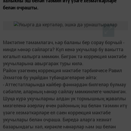
халыкны эш белән тәэмин итү үзәге хезмәткәрләре
белән очрашты.
Мәктәпне тәмамлагач, һәр баланы бер сорау борчый -
нинди һөнәр сайларга? Күп кенә укучылар бу вакытта
югалып калырга мөмкин. Бигрәк тә коррекция мәктәбе
укучыларына авыргарак туры килә.
Район үзәгенең коррекция мәктәбе тәрбиячесе Равил
Әхмәтов бу уңайдан түбәндәгеләрне әйтә:
- Аттестатларында кайбер фәннәрдән билгеләр булмау
сәбәпле, аларның һөнәр сайлау мөмкинлеге чикләнгән.
Шуңа күрә укучыларны алдан ук тормышның җаваплы
мизгеленә әзерләү өчен районның эш белән тәэмин итү
үзәге хезмәткәрләре ел саен коррекция мәктәбе
укучылары белән очраша. Биредә аларга хезмәт
базарындагы хәл, кирәкле һөнәрләр һәм эш белән