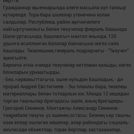
йөртте.
Гражданнар җыеннарында әлеге мәсьәлә күп тапкыр
күтәрелде. Тора-бара шәлеләр үтенеченә колак
салдылар. Республика, район җитәкчелеге
кайгыртучанлыгы белән төзүчеләр февраль башында
Шәле уртасында, башлангыч мәктәп янында, 120
урынга исәпләнгән балалар бакчасына нигез сала
башлады. Төзелешнең генераль подрядчигы - "Төзүче+"
җәмгыяте.
Берничә атна эчендә төзүчеләр котлован казыды, нигез
блокларын урнаштырды.
- Без, һәрвакыттагыча, эшне нульдән башладык, - ди
прораб Андрей Евстигнеев. - Эш планлы бара, төзелеш
материаллары белән тоткарлык юк. Монда 12 кешедән
торган ташчылар бригадасы эшли, аның бригадиры -
Григорий Семенов. Монтажчы Александр Семенов -
тәҗрибәле төзүче, үз эшенең остасы. Безнең һәр ташчы
озак еллар эшләгән кешеләр, алар райондагы социаль-
икътисади объектлар, торак йортлар, хастаханәләр,