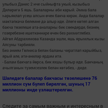
улыбыз Данис 2 нче сыйныфта укый, кызыбыз
Диләрәгә 5 яшь. Балаларны әби карый. Әмма бала
һәрьяклап үсеш алсын өчен бакча кирәк. Анда балалар
мәктәпкәчә белемне дә алыр иде. Әлеге көтеп алган
бакча төзелеше ата-аналарны бик сөендерде, безнең
гозеребезне ишеткәннәре өчен без рәхмәтлебез.
Айгөл Абдрахимова Казанда эшли, яшь ярымлык кызы
Алсуны тәрбияли.
Без әнием Гөлниса белән баланы чиратлап карыйбыз,
ярый әле, әти-әниләр ярдәм итә.
- Балам бакчага йөрсә, бик яхшы булыр иде. Бакчаның
ачылганын түземсезлек белән көтәбез, - диде.
Шәледәге балалар бакчасы төзелешенә 76
миллион сум бүлеп бирелгән, шуның 17
миллионы инде үзләштерелгән.
Следите за самым важным и интересным в