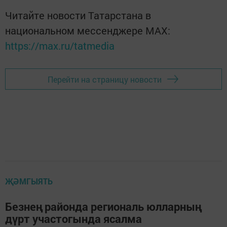
Читайте новости Татарстана в
национальном мессенджере MАХ:
https://max.ru/tatmedia
Перейти на страницу новости
ҖӘМГЫЯТЬ
Безнең районда региональ юлларның
дүрт участогында ясалма