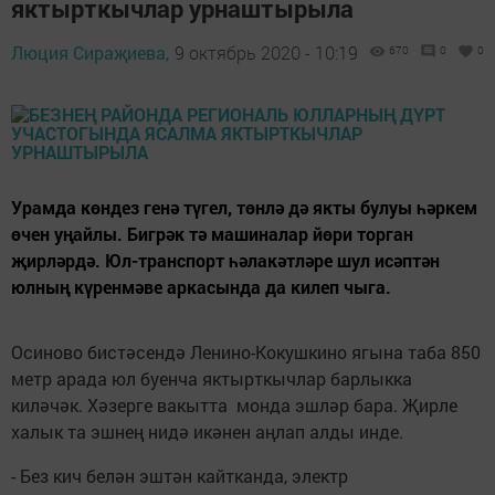
яктырткычлар урнаштырыла
Люция Сираҗиева,
9 октябрь 2020 - 10:19
670
0
0
Урамда көндез генә түгел, төнлә дә якты булуы һәркем
өчен уңайлы. Бигрәк тә машиналар йөри торган
җирләрдә. Юл-транспорт һәлакәтләре шул исәптән
юлның күренмәве аркасында да килеп чыга.
Осиново бистәсендә Ленино-Кокушкино ягына таба 850
метр арада юл буенча яктырткычлар барлыкка
киләчәк. Хәзерге вакытта монда эшләр бара. Җирле
халык та эшнең нидә икәнен аңлап алды инде.
- Без кич белән эштән кайтканда, электр