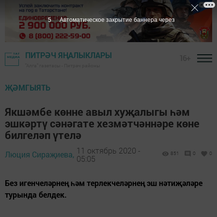
4
Автоматическое закрытие баннера через
ПИТРӘЧ ЯҢАЛЫКЛАРЫ
16+
"Алга" газетасы - Питрәч районы
ҖӘМГЫЯТЬ
Якшәмбе көнне авыл хуҗалыгы һәм
эшкәртү сәнәгате хезмәтчәннәре көне
билгеләп үтелә
11 октябрь 2020 -
Люция Сираҗиева,
851
0
0
05:05
Без игенчеләрнең һәм терлекчеләрнең эш нәтиҗәләре
турында белдек.