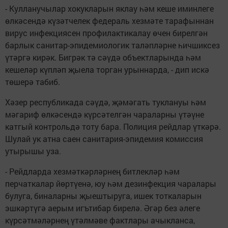
- Кулланучылар хокукларын яклау һәм кеше иминлеге
өлкәсендә күзәтчелек федераль хезмәте тарафыннан
вирус инфекциясен профилактикалау өчен бирелгән
барлык санитар-эпидемиологик таләпләрне һичшиксез
үтәргә кирәк. Бигрәк тә сәүдә объектларында һәм
кешеләр күпләп җыела торган урыннарда, - дип искә
төшерә табиб.
Хәзер республикада сәүдә, җәмәгать туклануы һәм
мәгариф өлкәсендә күрсәтелгән чараларны үтәүне
катгый контрольдә тоту бара. Полиция рейдлар үткәрә.
Шулай ук атна саен санитария-эпидемия комиссия
утырышы уза.
- Рейдларда хезмәткәрләрнең битлекләр һәм
перчаткалар йөртүенә, юу һәм дезинфекция чаралары
булуга, биналарны җыештыруга, ишек тоткаларын
эшкәртүгә аерым игътибар бирелә. Әгәр без әлеге
күрсәтмәләрнең үтәлмәве фактлары ачыкланса,