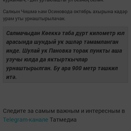
Салкын Чишмә һәм Осиновода октябрь ахырына кадәр
урам уты урнаштырылачак.
Салмачыдан Көеккә таба дүрт километр юл
арасында шундый ук эшләр тәмамланган
инде. Шулай ук Пановка торак пункты аша
узучы юлда да яктырткычлар
урнаштырылган. Бу ара 900 метр тәшкил
итә.
Следите за самым важным и интересным в
Telegram-канале
Татмедиа