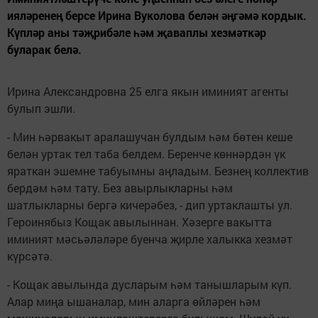
ияләренең берсе Ирина Вуколова белән әңгәмә кордык.
Күпләр аны тәҗрибәле һәм җаваплы хезмәткәр
буларак белә.
Ирина Александровна 25 елга якын иминият агенты
булып эшли.
- Мин һәрвакыт аралашучан булдым һәм бөтен кеше
белән уртак тел таба белдем. Беренче көннәрдән үк
яраткан эшемне табуымны аңладым. Безнең коллектив
бердәм һәм тату. Без авырлыкларны һәм
шатлыкларны бергә кичерәбез, - дип уртаклашты ул.
Героинябыз Кощак авылыннан. Хәзерге вакытта
иминият мәсьәләләре буенча җирле халыкка хезмәт
күрсәтә.
- Кощак авылында дусларым һәм танышларым күп.
Алар миңа ышаналар, мин аларга өйләрен һәм