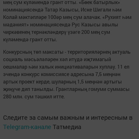
мең сум күләмендә грант отты. «Бөек батырлык»
номинациясендә Татар Казысы, Иске Шигали һәм
Колай мәктәпләре 100әр мең сум алачак. «Рухият һәм
мәдәният» номинациясендә Рус Казысы авылы
чиркәвенең тернәкләндерү үзәге 200 мең сум
күләмендә грант отты.
Конкурсның төп максаты - территорияләрнең актуаль
социаль мәсьәләләрен хәл итүдә иҗтимагый
оешмалар һәм халык инициативаларын хуплау. 11 ел
эчендә конкурс комиссиясе адресына 7,5 меңнән
артык проект керде, шуларның 1,5 меңнән артыгы
җиңүче дип танылды. Грантларның гомуми суммасы
280 млн. сум тәшкил итте.
Следите за самым важным и интересным в
Telegram-канале
Татмедиа