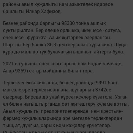
районы авыл хуҗалыгы һәм азыктөлек идарәсе
башлыгы Илнар Хафизов.
Безнең районда барлыгы 95330 тонна ашлык
суктырылган. Бер өлеше орлыкка, икенчесе - сатуга,
өченчесе - фуражга. Азык җитәрлек әзерләнгән.
Шартлы бер башка 36,3 центнер азык туры килә. Шуңа
күрә дә маллар тук булачагын ышанып әйтергә була.
2021 ел уңышы өчен көзге арыш һәм бодай чәчелде.
Алар 9369 гектар мәйданны биләп тора.
Терлекчелеккә килгәндә, безнең районда 9391 баш
мөгезле эре терлек исәпләнә, шуларның 3742се
сыерлар. Биредә дә уңай күрсәткечләр күзәтелә. Узган
ел белән чагыштырганда сөт җитештерү күләме артты.
Авыл хуҗалыгы предприятиеләрендә һәм крестьян-
фермер хуҗалыкларында эре мөгезле терлекләрдән
тыш, ат, дуңгыз, сарык һәм кәҗәләр үрчетәләр.
Сыйфатлы ит һәм сөт нәкъ менә авылларда