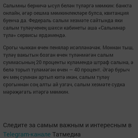
Салымны берничә ысул белән түләргә мөмкин: банкта
онлайн, әгәр оешма мөмкинлекләре булса, квитанция
буенча да. Федераль салым хезмәте сайтында яки
салым түләүченең шәхси кабинеты аша «Салымнар
түлә» сервисы ярдәмендә.
Срогы чыккан өчен пенялар исәпләнәчәк. Моннан тыш,
түләү вакытын бозган өчен түләнмәгән салым
суммасының 20 проценты күләмендә штраф салына, ә
белә торып түләмәгән өчен — 40 процент. Әгәр бурыч
өч мең сумнан артып китә икән, салым түләү
срогыннан соң алты ай узгач, салым хезмәте судка
мәрәҗәгать итәргә мөмкин.
Следите за самым важным и интересным в
Telegram-канале
Татмедиа