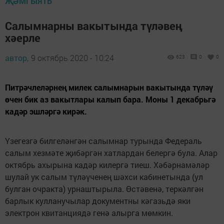
ҖӘМГЫЯТЬ
Салымнарны вакытында түләвең
хәерле
автор,
9 октябрь 2020 - 10:24
623
0
0
Питрәчлеләрнең милек салымнарын вакытында түләү
өчен бик аз вакытлары калып бара. Моны 1 декабрьгә
кадәр эшләргә кирәк.
Үзегезгә билгеләнгән салымнар турында Федераль
салым хезмәте җибәргән хатлардан белергә була. Алар
октябрь ахырына кадәр килергә тиеш. Хәбәрнамәләр
шулай ук салым түләүченең шәхси кабинетында (ул
булган очракта) урнаштырыла. Өстәвенә, теркәлгән
барлык кулланучылар документны кәгазьдә яки
электрон квитанциядә генә алырга мөмкин.