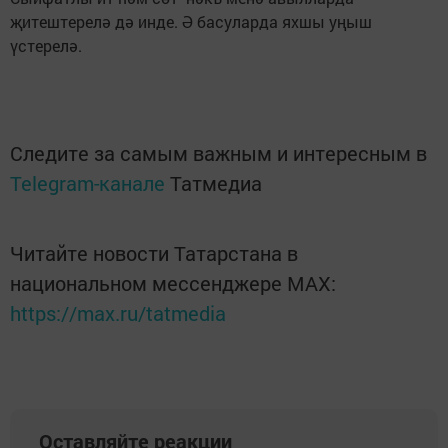
җитештерелә дә инде. Ә басуларда яхшы уңыш
үстерелә.
Следите за самым важным и интересным в
Telegram-канале
Татмедиа
Читайте новости Татарстана в
национальном мессенджере MАХ:
https://max.ru/tatmedia
Оставляйте реакции