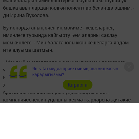
машиналарын иминләштерергә булышам. Шулай ук
башка авыллардан килгән клиентлар белән дә эшлим, -
ди Ирина Вуколова.
Бу һөнәрдә аның өчен иң мөһиме - кешеләрнең
иминлеге турында кайгырту һәм аларны саклау
мөмкинлеге. - Мин бәлага юлыккан кешеләргә ярдәм
итә алуыма шатмын.
- Мондый мизгелләрдә эшемнең тирәюньдәгеләргә
Яшь Татмедиа проектының яңа видеосын
чын файда китерүен аңлыйм, - дип йомгаклады
карадыгызмы?
иминият агенты. Ирина Александровнаны
Карарга
хезмәттәшләре дә, җитәкчесе тә мактыйлар һәм
яраталар. Һөнәри бәйрәм уңаеннан, иминият
компаниясенең иң уңышлы хезмәткәрләренә җитәкче
“Миллионерлар клубы-2019” конкурсы грамоталарын
тапшырды. Җиңүчеләр арасында Ирина Вуколова да
бар иде.
- Без барыбыз да аны намуслы хезмәте һәм зур