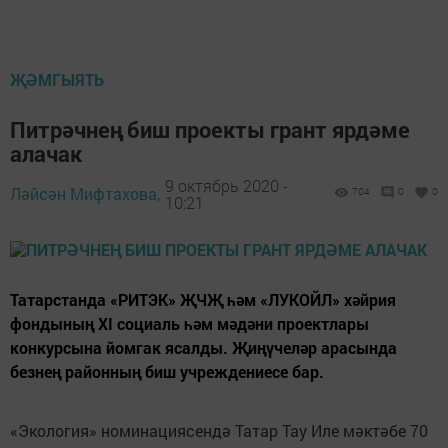
ҖӘМГЫЯТЬ
Питрәчнең биш проекты грант ярдәме
алачак
9 октябрь 2020 -
Ләйсән Мифтахова,
704
0
0
10:21
Татарстанда «РИТЭК» ҖЧҖ һәм «ЛУКОЙЛ» хәйрия
фондының XI социаль һәм мәдәни проектлары
конкурсына йомгак ясалды. Җиңүчеләр арасында
безнең районның биш учреждениесе бар.
«Экология» номинациясендә Татар Тау Иле мәктәбе 70