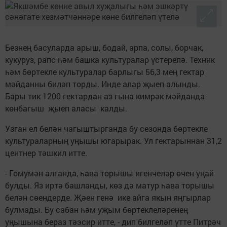
Безнең басуларда арыш, бодай, арпа, солы, борчак,
кукуруз, рапс һәм башка культуралар үстерелә. Техник
һәм бөртекле культуралар барлыгы 56,3 мең гектар
мәйданны биләп торды. Инде алар җыеп алынды.
Бары тик 1200 гектардан аз гына кимрәк мәйданда
көнбагыш җыеп аласы калды.
Узган ел белән чагыштырганда бу сезонда бөртекле
культураларның уңышы югарырак. Ул гектарыннан 31,2
центнер тәшкил итте.
- Гомумән алганда, һава торышы игенчеләр өчен уңай
булды. Яз иртә башланды, көз дә матур һава торышы
белән сөендерде. Җәен генә ике айга якын яңгырлар
булмады. Бу сабан һәм уҗым бөртеклеләренең
уңышына бераз тәэсир итте, - дип билгеләп үтте Питрәч