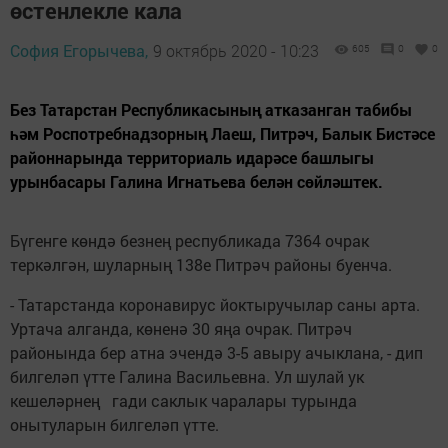
өстенлекле кала
София Егорычева,
9 октябрь 2020 - 10:23
605
0
0
Без Татарстан Республикасының атказанган табибы
һәм Роспотребнадзорның Лаеш, Питрәч, Балык Бистәсе
районнарында территориаль идарәсе башлыгы
урынбасары Галина Игнатьева белән сөйләштек.
Бүгенге көндә безнең республикада 7364 очрак
теркәлгән, шуларның 138е Питрәч районы буенча.
- Татарстанда коронавирус йоктыручылар саны арта.
Уртача алганда, көненә 30 яңа очрак. Питрәч
районында бер атна эчендә 3-5 авыру ачыклана, - дип
билгеләп үтте Галина Васильевна. Ул шулай ук
кешеләрнең гади саклык чаралары турында
онытуларын билгеләп үтте.