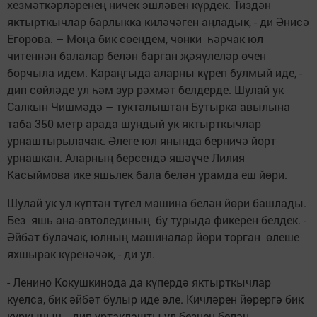
хезмәткәрләренең ничек эшләвен күрдек. Тиздән
яктырткычлар барлыкка киләчәген аңладык, - ди Әнисә
Егорова. – Моңа бик сөендем, чөнки һәрчак юл
читеннән балалар белән барган җәяүлеләр өчен
борчыла идем. Караңгыда аларны күреп булмый иде, -
дип сөйләде ул һәм зур рәхмәт белдерде. Шулай ук
Салкын Чишмәдә – тукталыштан Бутырка авылына
таба 350 метр арада шундый ук яктырткычлар
урнаштырылачак. Әлеге юл янында берничә йорт
урнашкан. Аларның берсендә яшәүче Лилия
Касыймова ике яшьлек бала белән урамда еш йөри.
Шулай ук ул күптән түгел машина белән йөри башлады.
Без яшь ана-автолединың бу турыда фикерен белдек. -
Әйбәт булачак, юлның машиналар йөри торган өлеше
яхшырак күренәчәк, - ди ул.
- Ленино Кокушкинода да күпердә яктырткычлар
куелса, бик әйбәт булыр иде әле. Кичләрен йөрергә бик
куркыныч, - дип уртаклашты ул безнең белән.