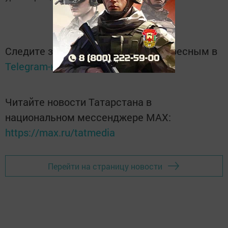
Следите за самым важным и интересным в
Telegram-канале
Татмедиа
Читайте новости Татарстана в
национальном мессенджере MАХ:
https://max.ru/tatmedia
Перейти на страницу новости