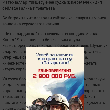
материаллар тикшерү өчен судка җибәреләчәк, - дип
сөйләде Галина Игънатьева.
Бу бигрәк тә чит илләрдән кайткан кешеләргә һәм риск
зонасына керүчеләргә кагыла.
- Чит илләрдән кайткан кешеләр өч көн дәвамында
Ковид-19га анализлар бирергә һәм дәүләт
хезмәтләрендә нәтиҗәләрне беркетергә тиеш. Шулай ук
алар килгәннән соң 14 көн карантинда булырга тиеш.
Әгәр кеше сәламәтлегенең начараюын тойса,
кичекмәстән медицина ярдәме сорап мөрәҗәгать
итәргә кирәк, - ди табиб.
Ул сүзен йомгаклап барлык сәүдә, җәмәгать туклануы,
мәдәнимассакүләм чаралар хезмәткәрләре саклык
чараларын үтәргә, битлекләр һәм перчаткалар кияргә
тиеш, дип тагын бер тапкыр билгеләп үтте. Өлкән
яшьтәге, хроник авырулар булган кешеләргә җәмәгать
урыннарында булуны киметергә кирәк.