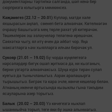
документларны тәртипкә салганда, шәп кенә бер
сюрпризга юлыгырга мөмкинсез.
Кәҗәмөгез (22.12 – 20.01)
Күпләр, матди хәле
яхшырасын аңлап, сөенеп бетә алмаячак. Көтелмәгән
очрашу башыгызга мең төрле рәхәт уй китерәчәк.
Төшемлерәк эш эзләүчеләр теләгенә ирешәчәк.
Сәяхәткә чыгу, ял итү өчен дә әйбәт чор. Яңа
максатларга һәм хыялларга илһам бирәчәк ул.
Сукояр (21.01 – 19.02)
Бу чорда күңелегезгә
нәрсәләрдер бигүк ошап җитмәсә дә, ни кызганыч,
берни үзгәртә алмаячаксыз. Шуңа күрә тирән сулап
куегыз да тынычланыгыз. Азрак аралашырга
тырышыгыз. Бигрәк тә кара эчле, көнче кешеләр белән.
Атнаның икенче яртысында кызыклы гына тәкъдим
ясауларына әзер торыгыз.
Балык (20.02 – 20.03)
Үз көчегезгә ныклап
ышанмыйча торып, теге яки бу эшкә алынмагыз.