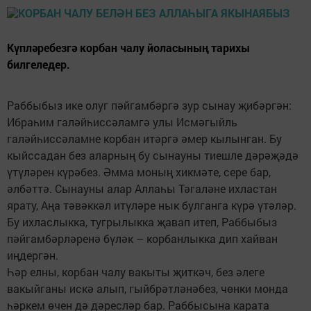
Күпләребезгә корбан чалу йоласының тарихы
билгеледер.
Раббыбыз ике олуг пәйгамбәргә зур сынау җибәргән:
Ибраһим галәйһиссәламгә улы Исмәгыйль
галәйһиссәламне корбан итәргә әмер кылынган. Бу
кыйссадан без аларның бу сынауны тиешле дәрәҗәдә
үтүләрен күрәбез. Әмма моның хикмәте, сере бар,
әлбәттә. Сынауны алар Аллаһы Тәгаләне ихластан
ярату, Аңа тәвәккәл итүләре нык булганга күрә үтәләр.
Бу ихласлыкка, тугрылыкка җавап итеп, Раббыбыз
пәйгамбәрләренә бүләк – корбанлыкка дип хайван
иңдергән.
Һәр елны, корбан чалу вакыты җиткәч, без әлеге
вакыйганы искә алып, гыйбрәтләнәбез, чөнки монда
һәркем өчен дә дәресләр бар. Раббысына карата