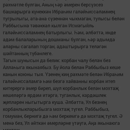
рәхмәтле булган, Аның һәр әмерен берсүзсез
башкарырга күнеккән Ибраһим галәйһиссәламнең
тугрылыгы, ата-ана сүзеннән чыкмаган, тулысы белән
Раббысына тәвәккәл кылган Исмәгыйль
галәйһиссәламнең батырлыгы. Һәм, әлбәттә, инде
адәм балаларының дошманы булган, һәр адымда
аларны сагалап торган, адаштырырга теләгән
шәйтанның түбәнлеге.
Тагын шунысын да белик: корбан чалу белән без
Аллаһыга якынаябыз. Бу йола белән Раббыбыз кеше
канын коюны тыя. Үзенең киң рәхмәте белән Ибраһим
галәйһиссәламгә һәм безгә хайванны корбан итеп
китерергә әмер биреп, шул корбанлык белән мохтаҗ
кешеләргә ярдәм итәргә, туганлык, кардәшлек
җепләрен ныгытырга куша. Әлбәттә, Ул безнең
корбанлыкларыбызга мохтаҗ түгел. Раббыбыз,
гомумән, бернигә дә һәм беркемгә дә мохтаҗ түгел. Ә
менә без, Ул әйткән әмерләрне үтәүгә, Аңа якынаюга
мохтаҗ.