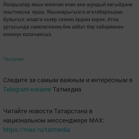
Йолдызлар якын киләчәк өчен әнә шундый кагыйдәне
онытмаска куша. Якыннарыгызга игътибарлырак
булыгыз: аларга хәзер сезнең ярдәм кирәк. Атна
уртасында сөеклегезнең бик әйбәт бер хәбәреннән
мәмнүн калачаксыз.
Чыганак
Следите за самым важным и интересным в
Telegram-канале
Татмедиа
Читайте новости Татарстана в
национальном мессенджере MАХ:
https://max.ru/tatmedia