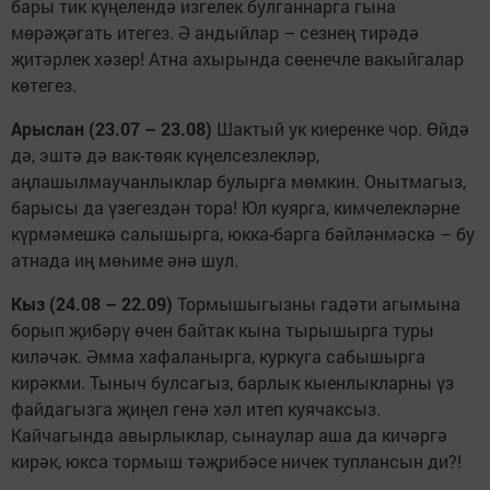
бары тик күңелендә изгелек булганнарга гына
мөрәҗәгать итегез. Ә андыйлар – сезнең тирәдә
җитәрлек хәзер! Атна ахырында сөенечле вакыйгалар
көтегез.
Арыслан (23.07 – 23.08)
Шактый ук киеренке чор. Өйдә
дә, эштә дә вак-төяк күңелсезлекләр,
аңлашылмаучанлыклар булырга мөмкин. Онытмагыз,
барысы да үзегездән тора! Юл куярга, кимчелекләрне
күрмәмешкә салышырга, юкка-барга бәйләнмәскә – бу
атнада иң мөһиме әнә шул.
Кыз (24.08 – 22.09)
Тормышыгызны гадәти агымына
борып җибәрү өчен байтак кына тырышырга туры
киләчәк. Әмма хафаланырга, куркуга сабышырга
кирәкми. Тыныч булсагыз, барлык кыенлыкларны үз
файдагызга җиңел генә хәл итеп куячаксыз.
Кайчагында авырлыклар, сынаулар аша да кичәргә
кирәк, юкса тормыш тәҗрибәсе ничек туплансын ди?!