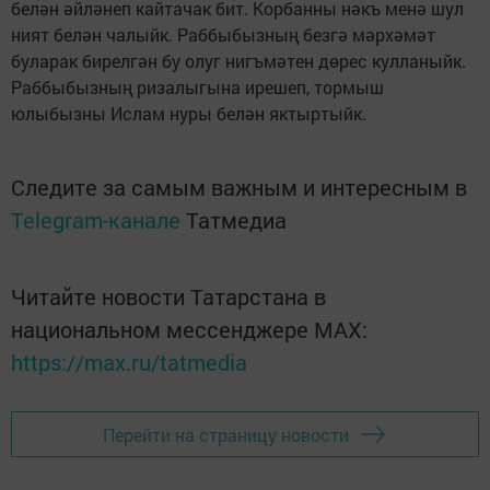
белән әйләнеп кайтачак бит. Корбанны нәкъ менә шул
ният белән чалыйк. Раббыбызның безгә мәрхәмәт
буларак бирелгән бу олуг нигъмәтен дөрес кулланыйк.
Раббыбызның ризалыгына ирешеп, тормыш
юлыбызны Ислам нуры белән яктыртыйк.
Следите за самым важным и интересным в
Telegram-канале
Татмедиа
Читайте новости Татарстана в
национальном мессенджере MАХ:
https://max.ru/tatmedia
Перейти на страницу новости