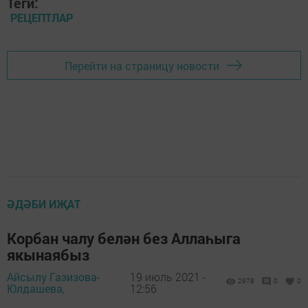
Теги:
РЕЦЕПТЛАР
Перейти на страницу новости
ӘДӘБИ ИҖАТ
Корбан чалу белән без Аллаһыга
якынаябыз
Айсылу Газизова-
19 июль 2021 -
2978
0
0
Юлдашева,
12:56