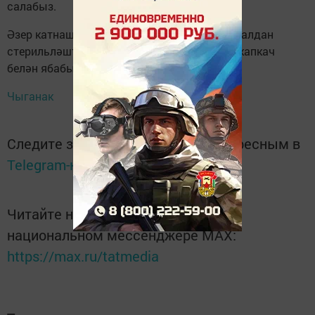
салабыз.
Әзер катнашмага 2 чәй кашыгы тоз салып, алдан
стерильләштерелгән банкаларга тутырып, капкач
белән ябабыз.
Чыганак
Следите за самым важным и интересным в
Telegram-канале
Татмедиа
Читайте новости Татарстана в
национальном мессенджере MАХ:
https://max.ru/tatmedia