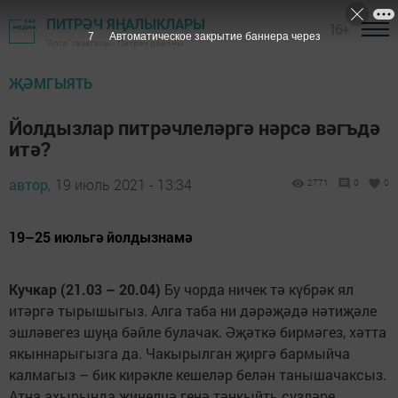
ПИТРӘЧ ЯҢАЛЫКЛАРЫ
16+
7
Автоматическое закрытие баннера через
"Алга" газетасы - Питрәч районы
ҖӘМГЫЯТЬ
Йолдызлар питрәчлеләргә нәрсә вәгъдә
итә?
автор,
19 июль 2021 - 13:34
2771
0
0
19–25 июльгә йолдызнамә
Кучкар (21.03 – 20.04)
Бу чорда ничек тә күбрәк ял
итәргә тырышыгыз. Алга таба ни дәрәҗәдә нәтиҗәле
эшләвегез шуңа бәйле булачак. Әҗәткә бирмәгез, хәтта
якыннарыгызга да. Чакырылган җиргә бармыйча
калмагыз – бик кирәкле кешеләр белән танышачаксыз.
Атна ахырында җиңелчә генә тәнкыйть сүзләре