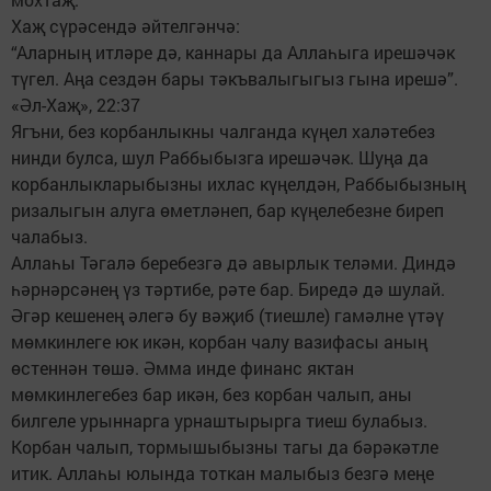
Хаҗ сүрәсендә әйтелгәнчә:
“Аларның итләре дә, каннары да Аллаһыга ирешәчәк
түгел. Аңа сездән бары тәкъвалыгыгыз гына ирешә”.
«Әл-Хаҗ», 22:37
Ягъни, без корбанлыкны чалганда күңел халәтебез
нинди булса, шул Раббыбызга ирешәчәк. Шуңа да
корбанлыкларыбызны ихлас күңелдән, Раббыбызның
ризалыгын алуга өметләнеп, бар күңелебезне биреп
чалабыз.
Аллаһы Тәгалә беребезгә дә авырлык теләми. Диндә
һәрнәрсәнең үз тәртибе, рәте бар. Биредә дә шулай.
Әгәр кешенең әлегә бу вәҗиб (тиешле) гамәлне үтәү
мөмкинлеге юк икән, корбан чалу вазифасы аның
өстеннән төшә. Әмма инде финанс яктан
мөмкинлегебез бар икән, без корбан чалып, аны
билгеле урыннарга урнаштырырга тиеш булабыз.
Корбан чалып, тормышыбызны тагы да бәрәкәтле
итик. Аллаһы юлында тоткан малыбыз безгә меңе