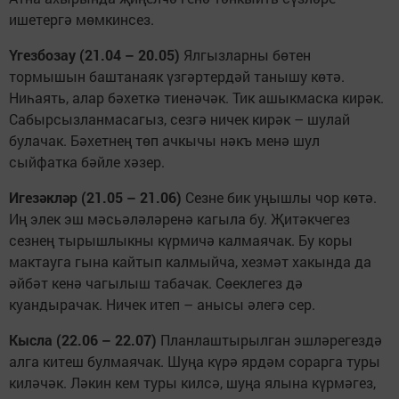
ишетергә мөмкинсез.
Үгезбозау (21.04 – 20.05)
Ялгызларны бөтен
тормышын баштанаяк үзгәртердәй танышу көтә.
Ниһаять, алар бәхеткә тиенәчәк. Тик ашыкмаска кирәк.
Сабырсызланмасагыз, сезгә ничек кирәк – шулай
булачак. Бәхетнең төп ачкычы нәкъ менә шул
сыйфатка бәйле хәзер.
Игезәкләр (21.05 – 21.06)
Сезне бик уңышлы чор көтә.
Иң элек эш мәсьәләләренә кагыла бу. Җитәкчегез
сезнең тырышлыкны күрмичә калмаячак. Бу коры
мактауга гына кайтып калмыйча, хезмәт хакында да
әйбәт кенә чагылыш табачак. Сөеклегез дә
куандырачак. Ничек итеп – анысы әлегә сер.
Кысла (22.06 – 22.07)
Планлаштырылган эшләрегездә
алга китеш булмаячак. Шуңа күрә ярдәм сорарга туры
киләчәк. Ләкин кем туры килсә, шуңа ялына күрмәгез,