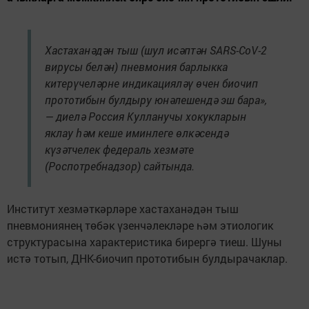
Хастаханәдән тыш (шул исәптән SARS-CoV-2
вирусы белән) пневмония барлыкка
китерүчеләрне индикацияләү өчен биочип
прототибын булдыру юнәлешендә эш бара»,
— диелә Россия Кулланучы хокукларын
яклау һәм кеше иминлеге өлкәсендә
күзәтчелек федераль хезмәте
(Роспотребнадзор) сайтында.
Институт хезмәткәрләре хастаханәдән тыш
пневмониянең төбәк үзенчәлекләре һәм этиологик
структурасына характеристика бирергә тиеш. Шуны
истә тотып, ДНК-биочип прототибын булдырачаклар.