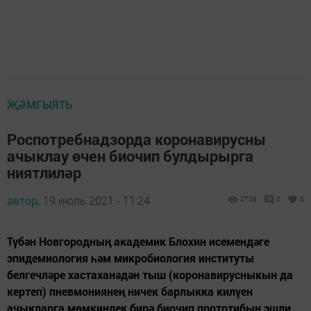
ҖӘМГЫЯТЬ
Роспотребнадзорда коронавирусны
ачыклау өчен биочип булдырырга
ниятлиләр
автор,
19 июль 2021 - 11:24
2738
0
0
Түбән Новгородның академик Блохин исемендәге
эпидемиология һәм микробиология институты
белгечләре хастаханәдән тыш (коронавирусныкын да
кертеп) пневмониянең ничек барлыкка килүен
ачыкларга мөмкинлек бирә биочип прототибын эшли.