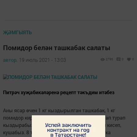
ҖӘМГЫЯТЬ
Помидор белән ташкабак салаты
автор,
19 июль 2021 - 13:03
2786
0
0
Питрәч хуҗабикәләренә рецепт тәкъдим итәбез
Аны ясар өчен 1 кг кыздырылган ташкабак, 1 кг
помидор кирәк. Башта ташкабакны боҗралап турап
кыздырабыз. Аннары помидорны телемләп кисеп,
кушабыз. 8 тырнак сарымсакны изеп салатка