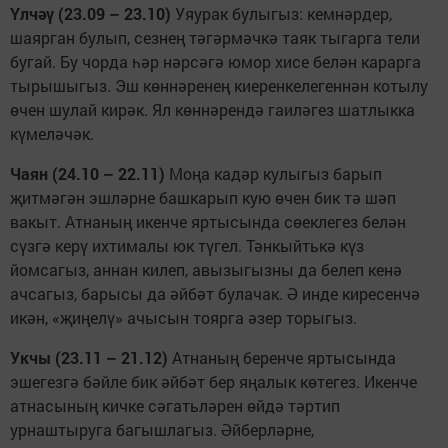
Үлчәү (23.09 – 23.10)
Уяурак булыгыз: кемнәрдер,
шаярган булып, сезнең тәгәрмәчкә таяк тыгарга тели
бугай. Бу чорда һәр нәрсәгә юмор хисе белән карарга
тырышыгыз. Эш көннәренең киеренкелегеннән котылу
өчен шулай кирәк. Ял көннәрендә гаиләгез шатлыкка
күмеләчәк.
Чаян (24.10 – 22.11)
Моңа кадәр кулыгыз барып
җитмәгән эшләрне башкарып кую өчен бик тә шәп
вакыт. Атнаның икенче яртысында сөеклегез белән
сүзгә керү ихтималы юк түгел. Тәнкыйтькә күз
йомсагыз, аннан килеп, авызыгызны да белеп кенә
ачсагыз, барысы да әйбәт булачак. Ә инде киресенчә
икән, «җиңелү» ачысын тоярга әзер торыгыз.
Укчы (23.11 – 21.12)
Атнаның беренче яртысында
эшегезгә бәйле бик әйбәт бер яңалык көтегез. Икенче
атнасының кичке сәгатьләрен өйдә тәртип
урнаштыруга багышлагыз. Әйберләрне,