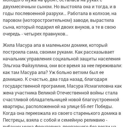
двухмесячным сыном. Но выстояла она и тогда, и в
годы послевоенной разрухи… Работала в колхозе, на
паровом (моторостроительном) заводе, вырастила
сына, который подарил ей двоих внуков, а те в свою
очередь - четырех правнуков…
Жила Масура апа в маленьком домике, который
построила сама, своими руками. Как рассказывает
начальник управления социальной защиты населения
Эльгиза Файзуллина, они все время за нее переживали:
как там Масура апа? Уж больно ветхим был ее
домишко. К счастью, два года назад, благодаря
государственной программе, Масура Исмагиловна как
жена участника Великой Отечественной войны стала
счастливой обладательницей новой благоустроенной
квартиры, расположенной на улице 65-лет Победы.
Когда она переезжала из своего старенького домика в
Пестрецы, взяла с собой и семейную реликвию -
рубашку мужа-фронтовика, пропавшего без вести на