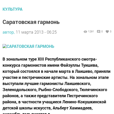
КУЛЬТУРА
Саратовская гармонь
автор,
11 марта 2013 - 06:25
1291
0
0
В зональном туре XIII Республиканского смотра-
конкурса гармонистов имени Файзуллы Туишева,
который состоялся в начале марта в Лаишево, приняли
участие и пестречинские артисты. На зональном этапе
выступали лучшие гармонисты Лаишевского,
Зеленодольского, Рыбно-Слободского, Тюлячинского
районов, а также представители Пестречинского
района, в частности учащиеся Ленино-Кокушкинской
детской школы искусств, Альберт Хаммадеев,
ансамбль тальянистов в...