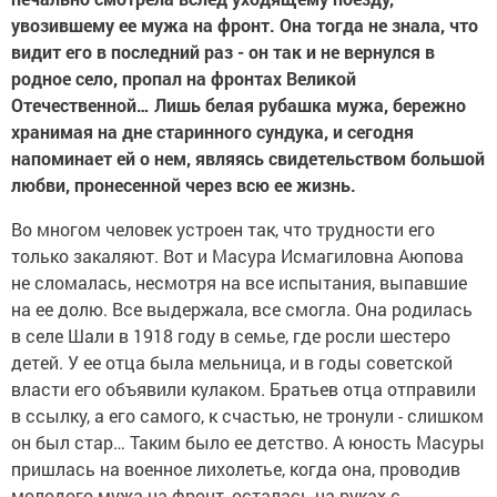
увозившему ее мужа на фронт. Она тогда не знала, что
видит его в последний раз - он так и не вернулся в
родное село, пропал на фронтах Великой
Отечественной… Лишь белая рубашка мужа, бережно
хранимая на дне старинного сундука, и сегодня
напоминает ей о нем, являясь свидетельством большой
любви, пронесенной через всю ее жизнь.
Во многом человек устроен так, что трудности его
только закаляют. Вот и Масура Исмагиловна Аюпова
не сломалась, несмотря на все испытания, выпавшие
на ее долю. Все выдержала, все смогла. Она родилась
в селе Шали в 1918 году в семье, где росли шестеро
детей. У ее отца была мельница, и в годы советской
власти его объявили кулаком. Братьев отца отправили
в ссылку, а его самого, к счастью, не тронули - слишком
он был стар… Таким было ее детство. А юность Масуры
пришлась на военное лихолетье, когда она, проводив
молодого мужа на фронт, осталась на руках с