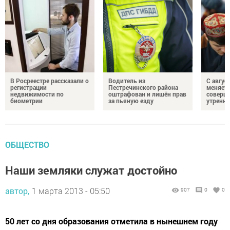
В Росреестре рассказали о
Водитель из
С авгус
регистрации
Пестречинского района
меняет
недвижимости по
оштрафован и лишён прав
соверше
биометрии
за пьяную езду
утренне
ОБЩЕСТВО
Наши земляки служат достойно
автор,
1 марта 2013 - 05:50
907
0
0
50 лет со дня образования отметила в нынешнем году