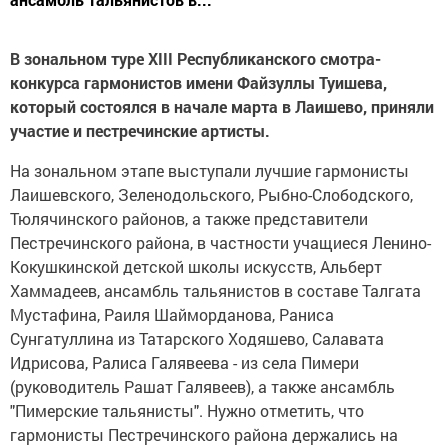
В зональном туре XIII Республиканского смотра-
конкурса гармонистов имени Файзуллы Туишева,
который состоялся в начале марта в Лаишево, приняли
участие и пестречинские артисты.
На зональном этапе выступали лучшие гармонисты
Лаишевского, Зеленодольского, Рыбно-Слободского,
Тюлячинского районов, а также представители
Пестречинского района, в частности учащиеся Ленино-
Кокушкинской детской школы искусств, Альберт
Хаммадеев, ансамбль тальянистов в составе Талгата
Мустафина, Раиля Шайморданова, Раниса
Сунгатуллина из Татарского Ходяшево, Салавата
Идрисова, Ралиса Галявеева - из села Пимери
(руководитель Рашат Галявеев), а также ансамбль
"Пимерские тальянисты". Нужно отметить, что
гармонисты Пестречинского района держались на