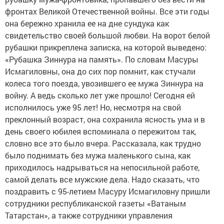
фронтах Великой Отечественной войны. Все эти годы
она бережно хранила ее на дне сундука как
свидетельство своей большой любви. На ворот белой
рубашки прикреплена записка, на которой выведено:
«Рубашка Зиннура на память». По словам Масуры
Исмагиловны, она до сих пор помнит, как стучали
колеса того поезда, увозившего ее мужа Зиннура на
войну. А ведь сколько лет уже прошло! Сегодня ей
исполнилось уже 95 лет! Но, несмотря на свой
преклонный возраст, она сохранила ясность ума и в
день своего юбилея вспоминала о пережитом так,
словно все это было вчера. Рассказала, как трудно
было поднимать без мужа маленького сына, как
приходилось надрываться на непосильной работе,
самой делать все мужские дела. Надо сказать, что
поздравить с 95-летием Масуру Исмагиловну пришли
сотрудники республиканской газеты «Ватаным
Татарстан», а также сотрудники управления