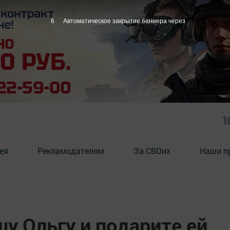
5
Автоматическое закрытие баннера через
1
ея
Рекламодателям
За СВОих
Наши п
у Ольгу и подарите ей