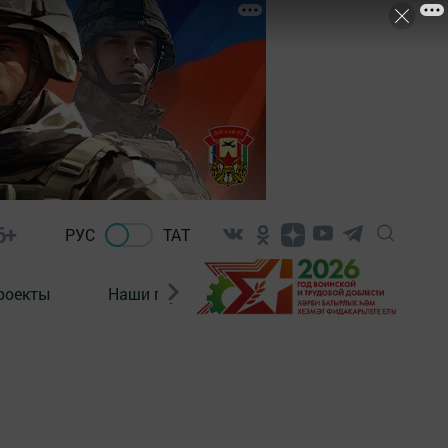
6+
РУС
ТАТ
роекты
Наши герои
Нормативно-правовые а