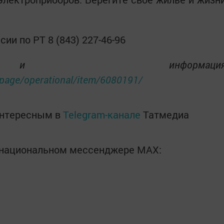
ии по РТ 8 (843) 227-46-96
 информаци
lpage/operational/item/6080191/
интересным в
Telegram-канале
Татмедиа
в национальном мессенджере MАХ: