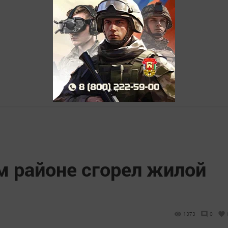
м районе сгорел жилой
1373
0