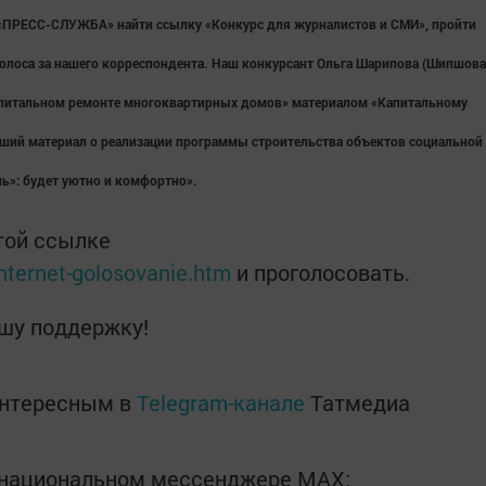
е «ПРЕСС-СЛУЖБА» найти ссылку «Конкурс для журналистов и СМИ», пройти
голоса за нашего корреспондента. Наш конкурсант Ольга Шарипова (Шипшова
апитальном ремонте многоквартирных домов» материалом «Капитальному
чший материал о реализации программы строительства объектов социальной
ь»: будет уютно и комфортно».
той ссылке
internet-golosovanie.htm
и проголосовать.
шу поддержку!
интересным в
Telegram-канале
Татмедиа
в национальном мессенджере MАХ: