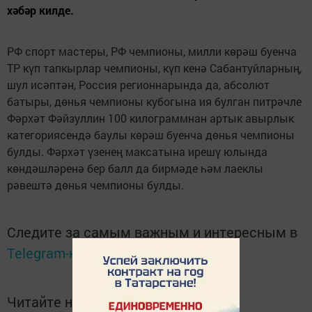
хәбәр килде.
РФ спорт мастеры, РФ чемпионы, милли көрәш буенча
ТР күп тапкырлар чемпионы, күп кенә Сабантуйларның,
шул исәптән, Россия регионнарында да, абсолют
батыры, дөнья чемпионы кубогына ия булган питрәчле
Фәрхәт Фәйзуллин 100 килограммнан артык авырлык
категориясендә баулы көрәш буенча дөнья чемпионы
булды. Фәрхәт үзенең максатына ирешү юлында
көндәшләренә бер балл да бирмәде һәм лаеклы
рәвештә дөнья чемпионы булды.
Следите за самым важным и интересным в
Telegram-канале
Татмедиа
Читайте новости Татарстана в