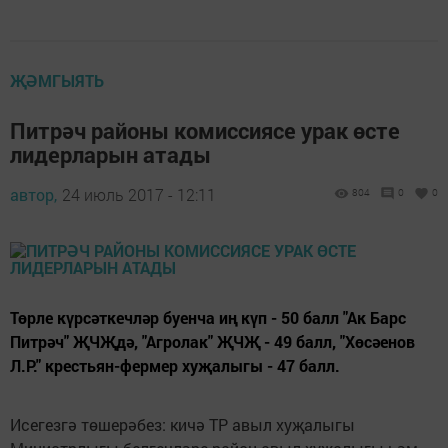
ҖӘМГЫЯТЬ
Питрәч районы комиссиясе урак өсте
лидерларын атады
автор,
24 июль 2017 - 12:11
804
0
0
Төрле күрсәткечләр буенча иң күп - 50 балл "Ак Барс
Питрәч" ҖЧҖдә, "Агролак" ҖЧҖ - 49 балл, "Хөсәенов
Л.Р." крестьян-фермер хуҗалыгы - 47 балл.
Исегезгә төшерәбез: кичә ТР авыл хуҗалыгы