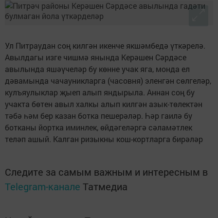
Ул Питраудан соң килгән икенче якшәмбедә үткәрелә.
Авылдагы изге чишмә янында Керәшен Сәрдәсе
авылында яшәүчеләр бу көнне учак яга, монда ел
дәвамында чачауникларга (часовня) эленгән сөлгеләр,
кулъяулыклар җыеп алып яндырыла. Аннан соң бу
учакта бөтен авыл халкы алып килгән азык-төлектән
тәбә һәм бер казан ботка пешерәләр. Һәр гаилә бу
ботканы йортка иминлек, өйдәгеләргә сәламәтлек
теләп ашый. Калган ризыкны кош-кортларга бирәләр
Следите за самым важным и интересным в
Telegram-канале
Татмедиа