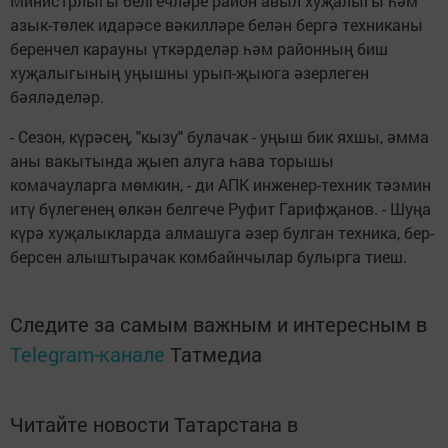
Министрлыгы белгечләре район авыл хуҗалыгы һәм
азык-төлек идарәсе вәкилләре белән бергә техниканы
беренчел карауны үткәрделәр һәм районның биш
хуҗалыгының уңышны урып-җыюга әзерлеген
бәяләделәр.
- Сезон, күрәсең, "кызу" булачак - уңыш бик яхшы, әмма
аны вакытында җыеп алуга һава торышы
комачауларга мөмкин, - ди АПК инженер-техник тәэмин
итү бүлегенең өлкән белгече Руфит Гарифҗанов. - Шуңа
күрә хуҗалыкларда алмашуга әзер булган техника, бер-
берсен алыштырачак комбайнчылар булырга тиеш.
Следите за самым важным и интересным в
Telegram-канале
Татмедиа
Читайте новости Татарстана в