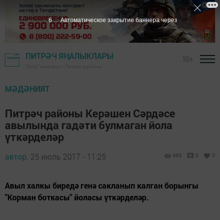
6
Автоматическое закрытие баннера через
ПИТРӘЧ ЯҢАЛЫКЛАРЫ
16+
"Алга" газетасы - Питрәч районы
МӘДӘНИЯТ
Питрәч районы Керәшен Сәрдәсе
авылында гадәти булмаган йола
үткәрделәр
автор,
25 июль 2017 - 11:25
993
0
0
Авыл халкы биредә генә сакланып калган борынгы
"Корман боткасы" йоласы үткәрделәр.