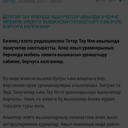
автор,
25 июль 2017 - 06:03
963
0
0
Безнең газета редакциясенә Татар Тау Иле авылында
яшәүчеләр шалтыратты. Алар авыл урамнарының
берсендә мобиль элемтә вышкасын урнаштыру
сәбәпле, борчуга калганнар.
Бу инде өченче вышка булуы һәм аларның бер-
берсеннән ерак урнашмаулары ачыкланды. Бигрәк тә
Яңа, Төзүчеләр һәм Тау Өсте урамнарында яшәүчеләр
борчулы. Нәкъ тә аларга бу вышкалар белән күрше
торырга туры килә.
Кешеләр әлеге вышкаларның сәламәтлек өчен зыян
китерүләреннән куркалар. Авыл кешеләре инде район