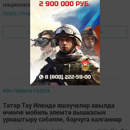
национальном мессенджере MАХ:
https://max.ru/tatmedia
Перейти на страницу новости
КӨН ТЕМАСЫ ГАЗЕТА
Татар Тау Илендә яшәүчеләр авылда
өченче мобиль элемтә вышкасын
урнаштыру сәбәпле, борчуга калганнар