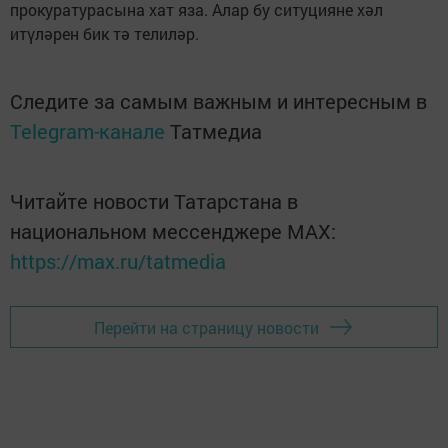
прокуратурасына хат яза. Алар бу ситуцияне хәл
итүләрен бик тә телиләр.
Следите за самым важным и интересным в
Telegram-канале
Татмедиа
Читайте новости Татарстана в
национальном мессенджере MАХ:
https://max.ru/tatmedia
Перейти на страницу новости