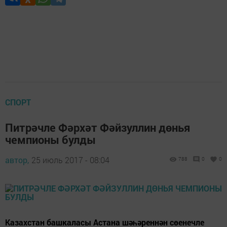
СПОРТ
Питрәчле Фәрхәт Фәйзуллин дөнья
чемпионы булды
автор,
25 июль 2017 - 08:04
788
0
0
Казахстан башкаласы Астана шәһәреннән сөенечле