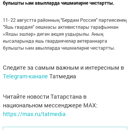
булышты һәм авылларда чишмәләрне чистартты.
11- 22 августта районның "Бердәм Россия" партиясенең
"Яшь гвардия" оешмасы активистлары тарафыннан
«Яхшы эшләр» дигән акция уздырылы. Аның
кысаларында яшь гвардиячеләр ветераннарга
булышты һәм авылларда чишмәләрне чистартты.
Следите за самым важным и интересным в
Telegram-канале
Татмедиа
Читайте новости Татарстана в
национальном мессенджере MАХ:
https://max.ru/tatmedia