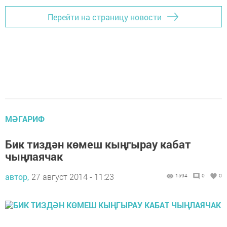
Перейти на страницу новости
МӘГАРИФ
Бик тиздән көмеш кыңгырау кабат
чыңлаячак
автор,
27 август 2014 - 11:23
1594
0
0