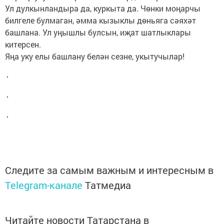
Ул дулкынландыра да, куркыта да. Чөнки моңарчы
билгеле булмаган, әмма кызыклы дөньяга сәяхәт
башлана. Ул уңышлы булсын, иҗат шатлыклары
китерсен.
Яңа уку елы башлану белән сезне, укытучылар!
Следите за самым важным и интересным в
Telegram-канале
Татмедиа
Читайте новости Татарстана в