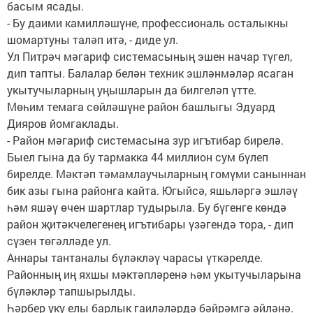
басым ясады.
- Бу даими камилләшүне, профессиональ осталыкны
шомартуны таләп итә, - диде ул.
Ул Питрәч мәгариф системасының эшен начар түгел,
дип тапты. Балалар белән техник эшләнмәләр ясаган
укытучыларның уңышларын да билгеләп үтте.
Мөһим темага сөйләшүне район башлыгы Эдуард
Дияров йомгаклады.
- Район мәгариф системасына зур игътибар бирелә.
Быел гына да бу тармакка 44 миллион сум бүлеп
бирелде. Мәктәп тәмамлаучыларның гомүми саныннан
бик азы гына районга кайта. Югыйсә, яшьләргә эшләү
һәм яшәү өчен шартлар тудырыла. Бу бүгенге көндә
район җитәкчелегенең игътибары үзәгендә тора, - дип
сүзен төгәлләде ул.
Аннары тантаналы бүләкләү чарасы үткәрелде.
Районның иң яхшы мәктәпләренә һәм укытучыларына
бүләкләр тапшырылды.
Һәрбер уку елы барлык гаиләләрдә бәйрәмгә әйләнә.