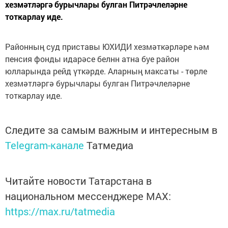
хезмәтләргә бурычлары булган Питрәчлеләрне
тоткарлау иде.
Районның суд приставы ЮХИДИ хезмәткәрләре һәм
пенсия фонды идарәсе белнн атна буе район
юлларында рейд үткәрде. Аларның максаты - төрле
хезмәтләргә бурычлары булган Питрәчлеләрне
тоткарлау иде.
Следите за самым важным и интересным в
Telegram-канале
Татмедиа
Читайте новости Татарстана в
национальном мессенджере MАХ:
https://max.ru/tatmedia