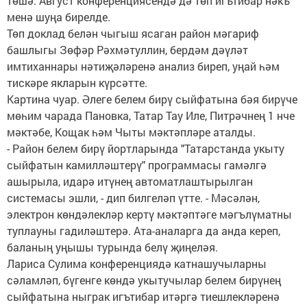
төшә. Август конференциясендә дә төп игътибар нәкъ
менә шуңа бирелде.
Төп доклад белән чыгыш ясаган район мәгариф
башлыгы Зөфәр Рәхмәтуллин, бердәм дәүләт
имтиханнары нәтиҗәләренә анализ биреп, уңай һәм
тискәре якларын күрсәтте.
Картина чуар. Әлеге белем бирү сыйфатына бәя бирүче
мөһим чарада Пановка, Татар Тау Иле, Питрәчнең 1 нче
мәктәбе, Кощак һәм Чыты мәктәпләре аталды.
- Район белем бирү йортларында "Татарстанда укыту
сыйфатын камилләштерү" программасы гамәлгә
ашырыла, идарә итүнең автоматлаштырылган
системасы эшли, - дип билгеләп үтте. - Мәсәлән,
электрон көндәлекләр кертү мәктәптәге мәгълүматны
туплауны гадиләштерә. Ата-аналарга да анда кереп,
баланың уңышы турында белү җиңеләя.
Лариса Сулима конференциядә катнашучыларны
сәламләп, бүгенге көндә укытучылар белем бирүнең
сыйфатына ныграк игътибар итәргә тиешлекләренә