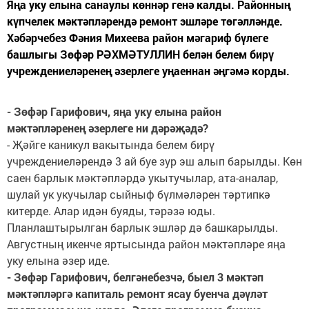
Яңа уку елына санаулы көннәр генә калды. Районның
күпчелек мәктәпләрендә ремонт эшләре төгәлләнде.
Хәбәрчебез Фәния Михеева район мәгариф бүлеге
башлыгы Зөфәр РӘХМӘТУЛЛИН белән белем бирү
учреждениеләренең әзерлеге уңаеннан әңгәмә корды.
- Зөфәр Гарифович, яңа уку елына район
мәктәпләренең әзерлеге ни дәрәҗәдә?
- Җәйге каникул вакытында белем бирү
учреждениеләрендә 3 ай буе зур эш алып барылды. Көн
саен барлык мәктәпләрдә укытучылар, ата-аналар,
шулай ук укучылар сыйныф бүлмәләрен тәртипкә
китерде. Алар идән буяды, тәрәзә юды.
Планлаштырылган барлык эшләр дә башкарылды.
Августның икенче яртысында район мәктәпләре яңа
уку елына әзер иде.
- Зөфәр Гарифович, белгәнебезчә, быел 3 мәктәп
мәктәпләргә капиталь ремонт ясау буенча дәүләт