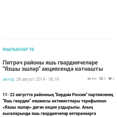
ЯҢАЛЫКЛАР ТВ
Питрәч районы яшь гвардиячеләре
“Яхшы эшләр” акциясендә катнашты
автор,
28 август 2014 - 06:19
844
0
0
11- 22 августта районның "Бердәм Россия" партиясенең
"Яшь гвардия" оешмасы активистлары тарафыннан
«Яхшы эшләр» дигән акция уздырылы. Аның
кысаларында яшь гвардиячеләр ветераннарга