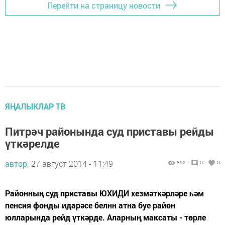
Перейти на страницу новости
ЯҢАЛЫКЛАР ТВ
Питрәч районында суд приставы рейды
үткәрелде
автор,
27 август 2014 - 11:49
892
0
0
Районның суд приставы ЮХИДИ хезмәткәрләре һәм
пенсия фонды идарәсе белнн атна буе район
юлларында рейд үткәрде. Аларның максаты - төрле