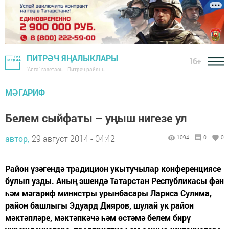
ПИТРӘЧ ЯҢАЛЫКЛАРЫ
16+
"Алга" газетасы - Питрәч районы
МӘГАРИФ
Белем сыйфаты – уңыш нигезе ул
автор,
29 август 2014 - 04:42
1094
0
0
Район үзәгендә традицион укытучылар конференциясе
булып узды. Аның эшендә Татарстан Республикасы фән
һәм мәгариф министры урынбасары Лариса Сулима,
район башлыгы Эдуард Дияров, шулай ук район
мәктәпләре, мәктәпкәчә һәм өстәмә белем бирү