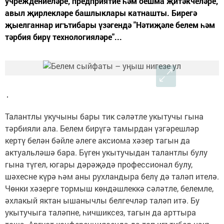
учреждениеләре, предприятие һәм оешма җитәкчеләре,
авыл җирлекләре башлыклары катнашты. Бирегә
җыелганнар игътибары үзәгендә "Нәтиҗәле белем һәм
тәрбия бирү технологияләре"...
Талантлы укучыны бары тик сәләтле укытучы гына
тәрбияли ала. Белем бирүгә тамырдан үзгәрешләр
кертү белән бәйле әлеге аксиома хәзер тагын да
актуальләшә бара. Бүген укытучыдан талантлы булу
гына түгел, югары дәрәҗәдә профессионал булу,
шәхесне күрә һәм аны рухландыра белү дә таләп ителә.
Чөнки хәзерге тормыш көндәшлеккә сәләтле, белемле,
әхлакый яктан ышанычлы белгечләр таләп итә. Бу
укытучыга таләпне, һичшиксез, тагын да арттыра