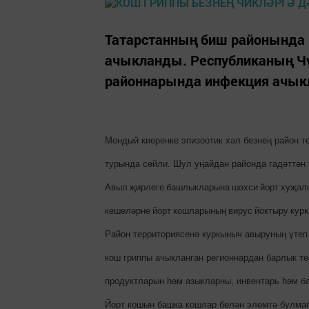
Татарстанның биш районында
ачыкланды. Республиканың Чү
районнарында инфекция ачык
Мондый киеренке эпизоотик хәл безнең район т
турында сөйли. Шул уңайдан районда гадәттән
Авыл
җирлеге
башлыкларына
шәхси
йорт
хуҗал
кешеләрне
йорт
кошларының
вирус
йоктыру
кур
Район территориясенә куркыныч авыруның үтеп
кош гриппы ачыкланган регионнардан барлык тө
продуктларын һәм азыкларны, инвентарь һәм ба
Йорт кошын башка кошлар белән элемтә булмаг