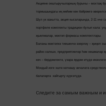
Акцияне оештыручыларның бурычы – мохтаҗ бу
тормышындагы иң мөһим көн бәйрәмгә әверелсе
Шул ук вакытта, акция кысаларында, 2-11 нче
портфеле комплекты традицион булып кала: уку
җыелмалар, мәктәп формасы комплектлары.
Баланы мәктәпкә тиешенчә әзерләү – җиңел эш 
район халкын, предприятиеләр һәм оешмалар җи
көч – бердәмлектә, үзара ярдәм итүдә икәнлеге
Мондый изге эштә катнашу акчалата средствола
балаларга кайгырту күрсәтүдә.
Следите за самым важным и 