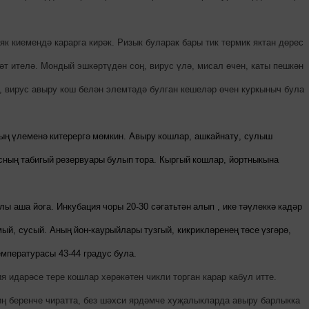
 киемендә карарга кирәк. Ризык буларак бары тик термик яктан дөрес
әт ителә. Мондый эшкәртүдән соң, вирус үлә, мисал өчен, каты пешкән
 вирус авыру кош белән элемтәдә булган кешеләр өчен куркыныч була
ың
үлеменә
китерергә
мөмкин
.
Авыру
кошлар
,
ашкайнату
,
сулыш
сның
табигый
резервуары
булып
тора
.
Кыргый
кошлар
,
йортныкына
лы аша йога. Инкубация
чоры
20-30
сәгатьтән
алып
,
ике
тәүлеккә
кадәр
мый
,
сусый
.
Аның
йон
-
каурыйлары
тузгый
,
кикрикләренең
төсе
үзгәрә
,
емпературасы
43-44
градус
була
.
 идарәсе тере кошлар хәрәкәтен чикли торган карар кабул итте.
иң беренче чиратта, без шәхси ярдәмче хуҗалыкларда авыру барлыкка