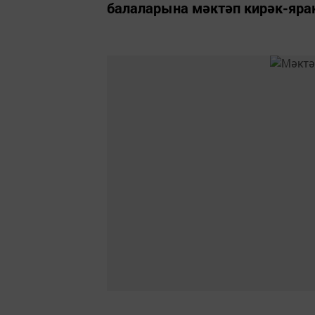
балаларына мәктәп кирәк-яра