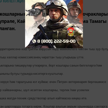
 кошларның куркыныч чир йоктыру очраклары
прәле, Кайбыч, Тәтеш, Апас һәм Кама Тамагы
ланган.
ерриториясенә кош гриппы вирусын керү м
ө
мкинлеге чикт
ә
н тыш зур бул
 тыш хәлләр комиссиясенең чираттан тыш утырышы үтте.
ыкларына
тикшерүләр
үткәрергә
,
йорт
кошлары
санын
билгеләргә
һәм
кынычы
булуы
турында
кисәтергә
куштылар
.
 керүе һәм таралуына юл куймас өчен Питрәч ветеринария берләшмәсе
р хайваннарны, шул исәптән кошларны, терлек һәм үсемлек
шка матди-техник средстволар алып кайтмаска киңәш итә.
ан шартларда тотарга кирәк. Кошлар азыгын аерым урыннарда сакларга