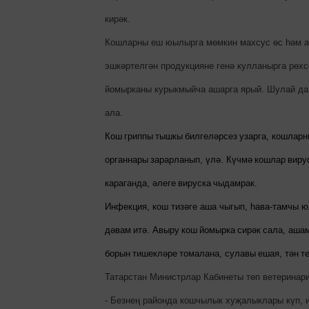
кирәк.
Кошларны еш юылырга мөмкин махсус өс һәм аяк
эшкәртелгән продукцияне генә кулланырга рөхс
йомырканы курыкмыйча ашарга ярый. Шулай да,
ала.
Кош
гриппы
тышкы
билгеләрсез
узарга
,
кошларн
органнары
зарарланып
,
үлә
.
Күчмә
кошлар
виру
караганда
,
әлеге
вируска
чыдамрак
.
Инфекция, кош тизәге аша чыгып, һава-тамчы ю
дәвам
итә
.
Авыру
кош
йомырка
сирәк
сала
,
аша
борын
тишекләре
томалана
,
сулавы
ешая
,
тән
т
Татарстан Министрлар Кабинеты төп ветеринария
- Безнең районда кошчылык хуҗалыклары күп, 