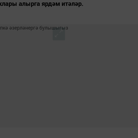
клары алырга ярдәм итәләр.