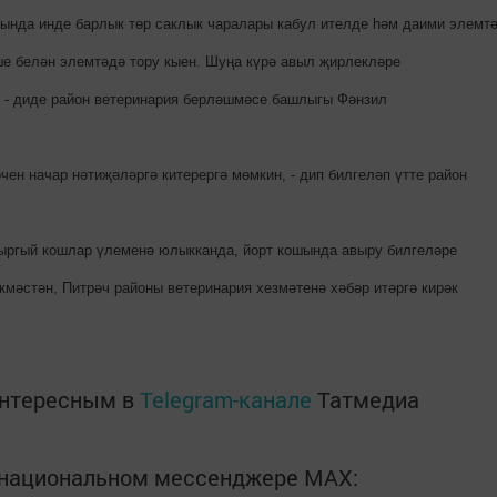
ында инде барлык төр саклык чаралары кабул ителде һәм даими элемт
еше белән элемтәдә тору кыен. Шуңа күрә авыл җирлекләре
 - диде район ветеринария берләшмәсе башлыгы Фәнзил
чен начар нәтиҗәләргә китерергә мөмкин, - дип билгеләп үтте район
ыргый кошлар үлеменә юлыкканда, йорт кошында авыру билгеләре
кмәстән, Питрәч районы ветеринария хезмәтенә хәбәр итәргә кирәк
интересным в
Telegram-канале
Татмедиа
в национальном мессенджере MАХ: