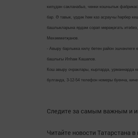
килүдән сакланабыз, чөнки кошчылык фабрикас
бар. Ә тавык, үрдәк һәм каз асраучы һәрбер к
башлыкларына ярдәм сорап мөрәҗәгать итәбез,
Мөхәммәтҗанов.
- Авыру барлыкка килү бөтен район эшчәнлеге ө
башлыгы Илһам Кашапов.
Кош авыру очраклары, кырларда, урманнарда к
булганда, 3-12-54 телефон номеры буенча, киче
Следите за самым важным и 
Читайте новости Татарстана 