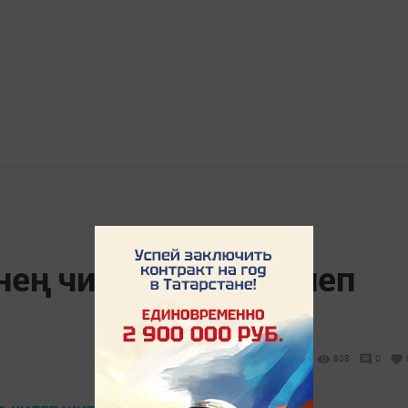
ең чикләргә дә килеп
808
0