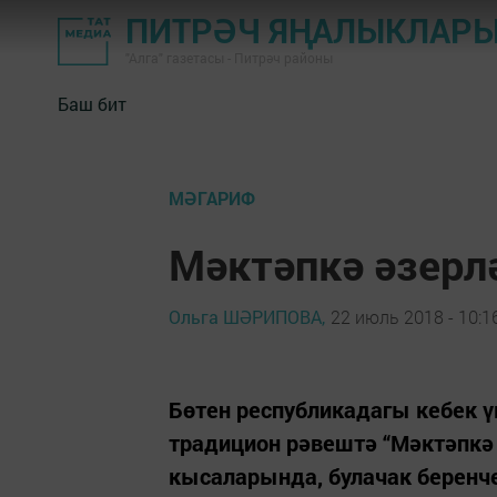
ПИТРӘЧ ЯҢАЛЫКЛАР
"Алга" газетасы - Питрәч районы
Баш бит
МӘГАРИФ
Мәктәпкә әзер
Ольга ШӘРИПОВА,
22 июль 2018 - 10:1
Бөтен республикадагы кебек ү
традицион рәвештә “Мәктәпкә 
кысаларында, булачак беренч