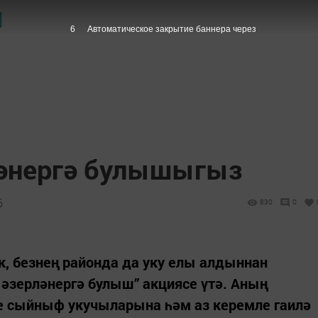
Ы
6
Автоматическое закрытие баннера через
ләнергә булышыгыз
6
830
0
к, безнең районда да уку елы алдыннан
әзерләнергә булыш” акциясе үтә. Аның
е сыйныф укучыларына һәм аз керемле гаилә