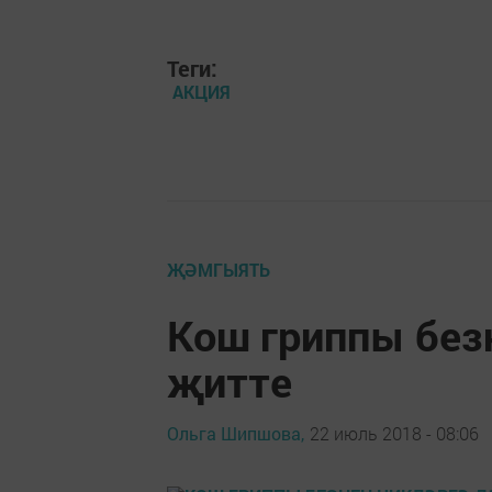
Теги:
АКЦИЯ
ҖӘМГЫЯТЬ
Кош гриппы безн
җитте
Ольга Шипшова,
22 июль 2018 - 08:06