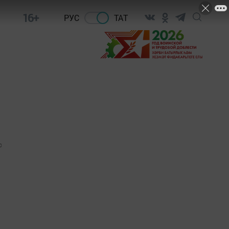
16+
РУС
ТАТ
0