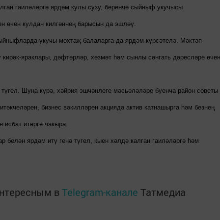
лган гаиләләргә ярдәм кулы сузу, беренче сыйныф укучысы
н өчен кулдан килгәннең барысын да эшләү.
 сыйныфларда укучы мохтаҗ балаларга да ярдәм күрсәтелә. Мәктәп
 кирәк-яраклары, дәфтәрләр, хезмәт һәм сынлы сәнгать дәресләре өче
түгел. Шуңа күрә, хәйрия эшчәнлеге мәсьәләләре буенча район советы
тәкчеләрен, бизнес вәкилләрен акциядә актив катнашырга һәм безнең
н исбат итәргә чакыра.
р белән ярдәм итү генә түгел, кыен хәлдә калган гаиләләргә һәм
интересным в
Telegram-канале
Татмедиа