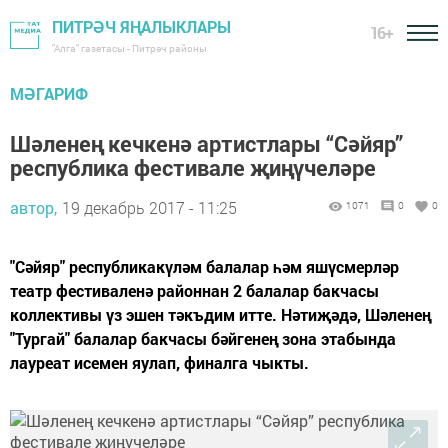
ПИТРӘЧ ЯҢАЛЫКЛАРЫ
16+
"Алга" газетасы - Питрәч районы
МӘГАРИФ
Шәленең кечкенә артистлары “Сәйяр”
республика фестивале җиңүчеләре
автор,
19 декабрь 2017 - 11:25
1071
0
0
"Сәйяр" республикакүләм балалар һәм яшүсмерләр
театр фестиваленә районнан 2 балалар бакчасы
коллективы үз эшен тәкъдим итте. Нәтиҗәдә, Шәленең
"Тургай" балалар бакчасы бәйгенең зона этабында
лауреат исемен яулап, финалга чыкты.