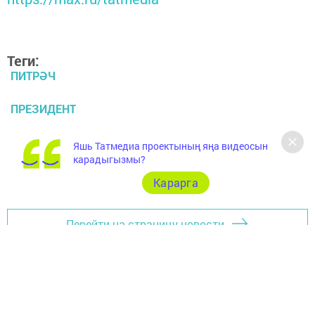
Теги:
ПИТРӘЧ
ПРЕЗИДЕНТ
ГАЗ
Яшь Татмедиа проектының яңа видеосын
карадыгызмы?
МИҢНЕХАНОВ
Карарга
Перейти на страницу новости