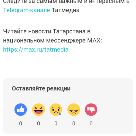
Следите за самым важным и интересным в
Telegram-канале
Татмедиа
Читайте новости Татарстана в
национальном мессенджере MАХ:
https://max.ru/tatmedia
Оставляйте реакции
0
0
0
0
0