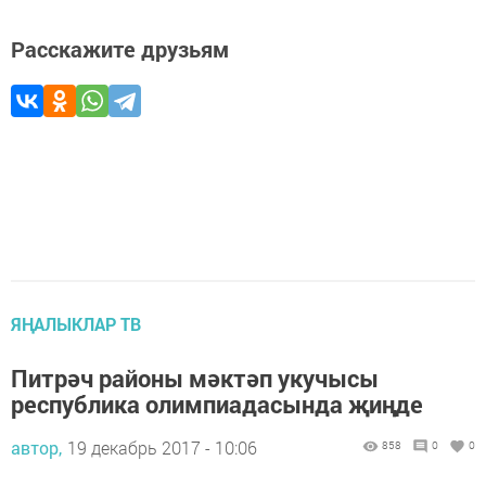
Расскажите друзьям
ЯҢАЛЫКЛАР ТВ
Питрәч районы мәктәп укучысы
республика олимпиадасында җиңде
автор,
19 декабрь 2017 - 10:06
858
0
0