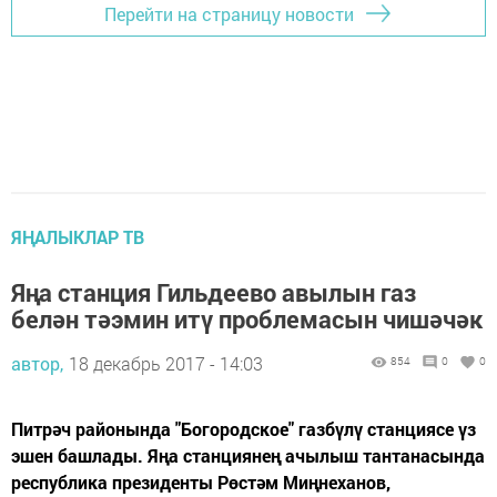
Перейти на страницу новости
ЯҢАЛЫКЛАР ТВ
Яңа станция Гильдеево авылын газ
белән тәэмин итү проблемасын чишәчәк
автор,
18 декабрь 2017 - 14:03
854
0
0
Питрәч районында "Богородское" газбүлү станциясе үз
эшен башлады. Яңа станциянең ачылыш тантанасында
республика президенты Рөстәм Миңнеханов,