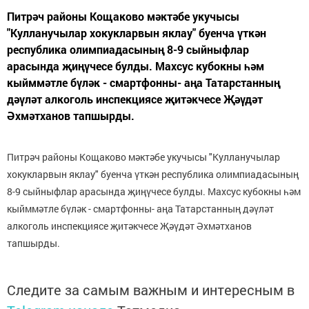
Питрәч районы Кощаково мәктәбе укучысы
"Кулланучылар хокукларвын яклау" буенча үткән
республика олимпиадасының 8-9 сыйныфлар
арасында җиңүчесе булды. Махсус кубокны һәм
кыйммәтле бүләк - смартфонны- аңа Татарстанның
дәүләт алкоголь инспекциясе җитәкчесе Җәүдәт
Әхмәтханов тапшырды.
Питрәч районы Кощаково мәктәбе укучысы "Кулланучылар
хокукларвын яклау" буенча үткән республика олимпиадасының
8-9 сыйныфлар арасында җиңүчесе булды. Махсус кубокны һәм
кыйммәтле бүләк - смартфонны- аңа Татарстанның дәүләт
алкоголь инспекциясе җитәкчесе Җәүдәт Әхмәтханов
тапшырды.
Следите за самым важным и интересным в