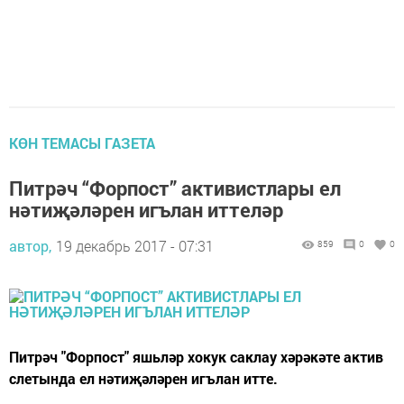
КӨН ТЕМАСЫ ГАЗЕТА
Питрәч “Форпост” активистлары ел
нәтиҗәләрен игълан иттеләр
автор,
19 декабрь 2017 - 07:31
859
0
0
Питрәч "Форпост" яшьләр хокук саклау хәрәкәте актив
слетында ел нәтиҗәләрен игълан итте.