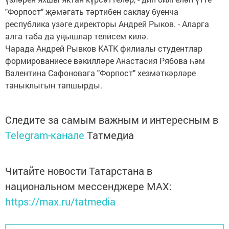
"Форпост" җәмәгать тәртибен саклау буенча
республика үзәге директоры Андрей Рыков. - Аларга
алга таба да уңышлар телисем килә.
Чарада Андрей Рывков КАТК филиалы студентлар
формированиесе вәкилләре Анастасия Рябова һәм
Валентина Сафоновага "Форпост" хезмәткәрләре
таныклыгын тапшырды.
Следите за самым важным и интересным в
Telegram-канале
Татмедиа
Читайте новости Татарстана в
национальном мессенджере MАХ:
https://max.ru/tatmedia