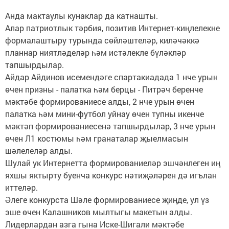
Анда мактаулы кунаклар да катнашты.
Алар патриотлык тәрбия, позитив Интернет-киңлелекне
формалаштыру турында сөйләштеләр, киләчәккә
планнар ниятләделәр һәм истәлекле бүләкләр
тапшырдылар.
Айдар Айдинов исемендәге спартакиадада 1 нче урын
өчен призны - палатка һәм берцы - Питрәч беренче
мәктәбе формированиесе алды, 2 нче урын өчен
палатка һәм мини-футбол уйнау өчен тупны икенче
мәктәп формированиесенә тапшырдылар, 3 нче урын
өчен Л1 костюмы һәм гранаталар җыелмасын
шәлелеләр алды.
Шулай ук Интернетта формированиеләр эшчәнлеген иң
яхшы яктырту буенча конкурс нәтиҗәләрен дә игълан
иттеләр.
Әлеге конкурста Шәле формированиесе җиңде, ул үз
эше өчен Калашников мылтыгы макетын алды.
Лидерлардан азга гына Иске-Шигали мәктәбе