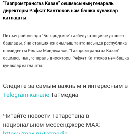
"Газпромтрансгаз Казан" оешмасының генараль
директоры Рәфкәт Кантюков һәм башка кунаклар
катнашты.
Питрәч районында "Богородское" газбүлү станциясе үз эшен
башлады. Яңа станциянең ачылыш тантанасында республика
президенты Рөстәм Миңнеханов, "Газпромтрансгаз Казан"
оешмасының генараль директоры Рәфкәт Кантюков һәм башка
кунаклар катнашты.
Следите за самым важным и интересным в
Telegram-канале
Татмедиа
Читайте новости Татарстана в
национальном мессенджере MАХ:
https://max.ru/tatmedia