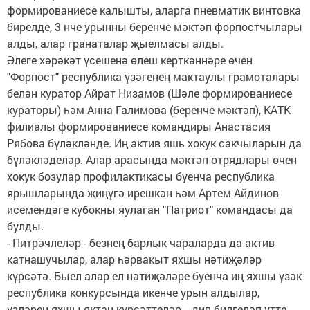
формированиесе калышты, аларга пневматик винтовка
бирелде, 3 нче урынны беренче мәктәп форпостчылары
алды, алар гранаталар җыелмасы алды.
Әлеге хәрәкәт үсешенә өлеш керткәннәре өчен
"Форпост" республика үзәгенең мактаулы грамоталары
белән куратор Айрат Низамов (Шәле формированиесе
кураторы) һәм Анна Галимова (беренче мәктәп), КАТК
филиалы формированиесе командиры Анастасия
Рябова бүләкләнде. Иң актив яшь хокук сакчыларын да
бүләкләделәр. Алар арасында мәктәп отрядлары өчен
хокук бозулар профилактикасы буенча республика
ярышларында җиңүгә ирешкән һәм Артем Айдинов
исемендәге кубокны яулаган "Патриот" командасы да
булды.
- Питрәчлеләр - безнең барлык чараларда да актив
катнашучылар, алар һәрвакыт яхшы нәтиҗәләр
күрсәтә. Быел алар ел нәтиҗәләре буенча иң яхшы үзәк
республика конкурсында икенче урын алдылар,
үзләрен яхшы яктан күрсәттеләр, - дип билгеләп үтте