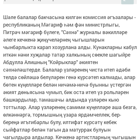
Шәле балалар бакчасына килгән комиссия әгъзалары -
республиканың Мәгариф һәм фән министрлыгы,
Питрәч мәгариф бүлеге, "Сәхнә" журналы вәкилләре
әлеге кечкенә җиңүчеләрнең чыгышларын
чынбарлыкта карап хозурлана алды. Кунакларны кабул
иткән нәни хуҗалар татар халкының сөекле шагыйре
Абдулла Алишның "Койрыклар" әкиятен
сәхнәләштерде. Балалар үзләренең чиста итеп әдәби
телдә сөйләшә белүләрен генә күрсәтеп калмады, алар
бөтен күңелләре белән ничәмә-ничә буынны үстергән
әкият дөньясына чумып, бик оста итеп үз рольләрен
башкардылар, тамашачы алдында үзләрен кыю
тоттылар. Алар үзләренең самими күңелләре аша безгә,
өлкәннәргә, тормышның үзара ярдәмчеллек, бер-
береңә игътибарлы булу, илтифат күрсәтү кебек
сыйфатлар белән тагын да матуррак булуын
чагылдыра алдылар. Кечкенә артистларның чыгышын