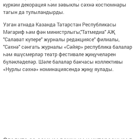
күркәм декорация һәм зәвыклы сәхнә костюмнары
тагын да тулыландырды.
Узган атнада Казанда Татарстан Республикасы
Мәгариф һәм фән министрлыгы,"Татмедиа" АҖ
"Салават күпере" журналы редакциясе" филиалы,
"Сәхнә" сәнгать журналы «Сәйяр» республика балалар
һәм яшүсмерләр театр фестивале җиңүчеләрен
бүләкләделәр. Шәле балалар бакчасы коллективы
«Нурлы сәхнә» номинациясендә җиңү яулады.