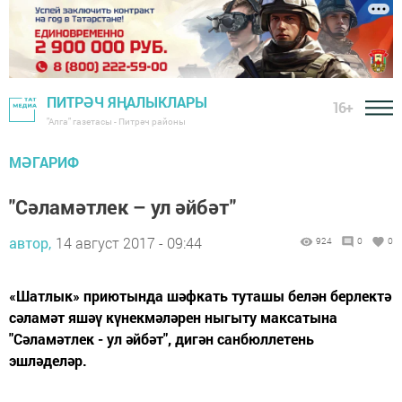
ПИТРӘЧ ЯҢАЛЫКЛАРЫ
16+
"Алга" газетасы - Питрәч районы
МӘГАРИФ
"Сәламәтлек – ул әйбәт"
автор,
14 август 2017 - 09:44
924
0
0
«Шатлык» приютында шәфкать туташы белән берлектә
сәламәт яшәү күнекмәләрен ныгыту максатына
"Сәламәтлек - ул әйбәт", дигән санбюллетень
эшләделәр.