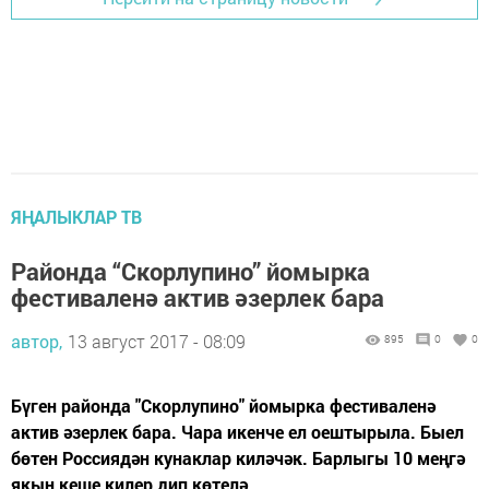
ЯҢАЛЫКЛАР ТВ
Районда “Скорлупино” йомырка
фестиваленә актив әзерлек бара
автор,
13 август 2017 - 08:09
895
0
0
Бүген районда "Скорлупино" йомырка фестиваленә
актив әзерлек бара. Чара икенче ел оештырыла. Быел
бөтен Россиядән кунаклар киләчәк. Барлыгы 10 меңгә
якын кеше килер дип көтелә.