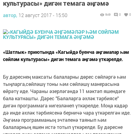
культурасы» дигән темага әңгәмә
автор,
12 август 2017 - 15:50
949
0
0
«Шатлык» приютында «Кагыйдә буенча әңгәмәләр һәм
сөйләм культурасы» дигән темага әңгәмә үткәрелде.
Бу дәреснең максаты балаларны дөрес сөйләргә һәм
тыңларга,сөйләшү тоны һәм сөйләшү манерасына
өйрәтү иде. Чараны әзерләгәндә 11 мәктәп яшендәге
бала катнашты. Дәрес "Балаларга әхләк тәрбиясе"
дигән программага нигезләнеп үткәрелде. Моңа кадәр
дә инде әхләк тәрбиясенә берничә чара үткәрелгән иде.
Әңгәмә программаның эчтәленә таянып һәм
балаларның яшен истә тотып үткәрелде. Бу дәресне