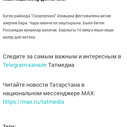
Бүген районда "Скорлупино" йомырка фестиваленә актив
әзерлек бара. Чара икенче ел оештырыла. Быел бөтен
Россиядән кунаклар киләчәк. Барлыгы 10 меңгә якын кеше
килер дип көтелә.
Следите за самым важным и интересным в
Telegram-канале
Татмедиа
Читайте новости Татарстана в
национальном мессенджере MАХ:
https://max.ru/tatmedia
Теги: