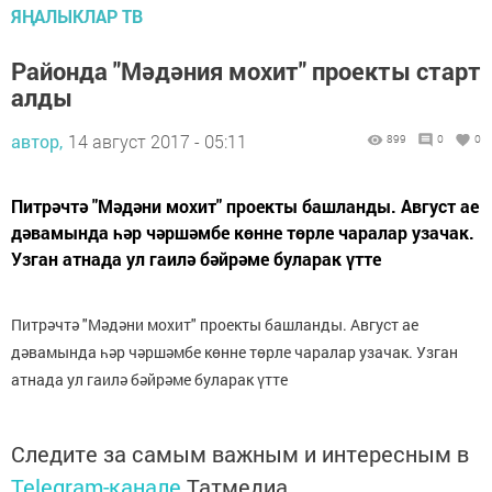
ЯҢАЛЫКЛАР ТВ
Районда "Мәдәния мохит" проекты старт
алды
автор,
14 август 2017 - 05:11
899
0
0
Питрәчтә "Мәдәни мохит" проекты башланды. Август ае
дәвамында һәр чәршәмбе көнне төрле чаралар узачак.
Узган атнада ул гаилә бәйрәме буларак үтте
Питрәчтә "Мәдәни мохит" проекты башланды. Август ае
дәвамында һәр чәршәмбе көнне төрле чаралар узачак. Узган
атнада ул гаилә бәйрәме буларак үтте
Следите за самым важным и интересным в
Telegram-канале
Татмедиа