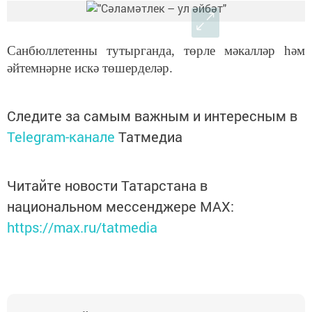
Санбюллетенны тутырганда, төрле мәкалләр һәм
әйтемнәрне искә төшерделәр.
Следите за самым важным и интересным в
Telegram-канале
Татмедиа
Читайте новости Татарстана в
национальном мессенджере MАХ:
https://max.ru/tatmedia