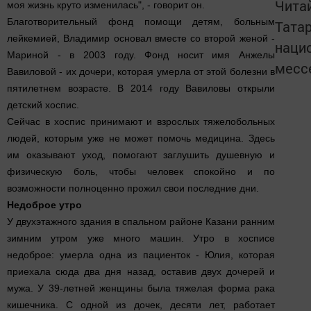
Чита
моя жизнь круто изменилась", - говорит он.
Благотворительный фонд помощи детям, больным
Татар
лейкемией, Владимир основал вместе со второй женой -
наци
Мариной - в 2003 году. Фонд носит имя Анжелы
месс
Вавиловой - их дочери, которая умерла от этой болезни в
пятилетнем возрасте. В 2014 году Вавиловы открыли
детский хоспис.
Сейчас в хоспис принимают и взрослых тяжелобольных
людей, которым уже не может помочь медицина. Здесь
им оказывают уход, помогают заглушить душевную и
физическую боль, чтобы человек спокойно и по
возможности полноценно прожил свои последние дни.
Недоброе утро
У двухэтажного здания в спальном районе Казани ранним
зимним утром уже много машин. Утро в хосписе
недоброе: умерла одна из пациенток - Юлия, которая
приехала сюда два дня назад, оставив двух дочерей и
мужа. У 39-летней женщины была тяжелая форма рака
кишечника. С одной из дочек, десяти лет, работает