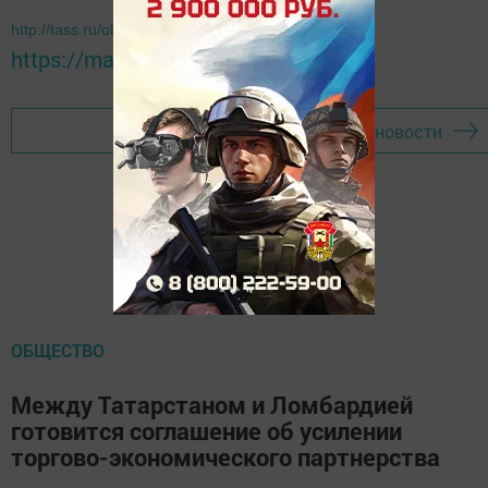
http://tass.ru/obschestvo/4804999
https://max.ru/tatmedia
Перейти на страницу новости
ОБЩЕСТВО
Между Татарстаном и Ломбардией
готовится соглашение об усилении
торгово-экономического партнерства