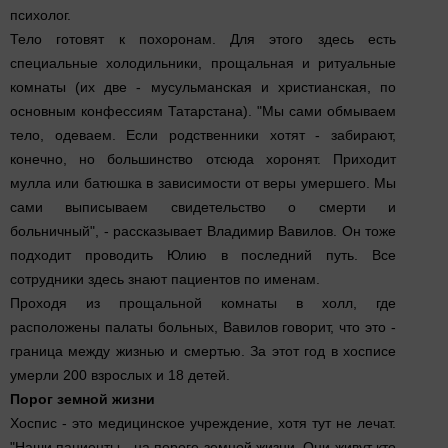
психолог.
Тело готовят к похоронам. Для этого здесь есть
специальные холодильники, прощальная и ритуальные
комнаты (их две - мусульманская и христианская, по
основным конфессиям Татарстана). "Мы сами обмываем
тело, одеваем. Если родственники хотят - забирают,
конечно, но большинство отсюда хоронят. Приходит
мулла или батюшка в зависимости от веры умершего. Мы
сами выписываем свидетельство о смерти и
больничный", - рассказывает Владимир Вавилов. Он тоже
подходит проводить Юлию в последний путь. Все
сотрудники здесь знают пациентов по именам.
Проходя из прощальной комнаты в холл, где
расположены палаты больных, Вавилов говорит, что это -
граница между жизнью и смертью. За этот год в хосписе
умерли 200 взрослых и 18 детей.
Порог земной жизни
Хоспис - это медицинское учреждение, хотя тут не лечат.
"Наши пациенты - на пороге земной жизни. Они живут кто