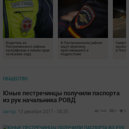
Водитель из
В Пестречинском районе
Смерте
Пестречинского района
ищут мужчину,
произош
оштрафован и лишён прав
пристававшего к
в Пестр
за пьяную езду
подросткам
ОБЩЕСТВО
Юные пестречинцы получили паспорта
из рук начальника РОВД
автор,
13 декабря 2017 - 06:35
1349
0
0