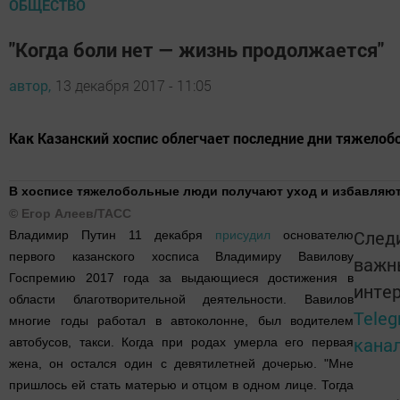
ОБЩЕСТВО
"Когда боли нет — жизнь продолжается"
автор,
13 декабря 2017 - 11:05
Как Казанский хоспис облегчает последние дни тяжело
В хосписе тяжелобольные люди получают уход и избавляют
©
Егор Алеев/ТАСС
След
Владимир Путин 11 декабря
присудил
основателю
первого казанского хосписа Владимиру Вавилову
важн
Госпремию 2017 года за выдающиеся достижения в
инте
области благотворительной деятельности. Вавилов
Teleg
многие годы работал в автоколонне, был водителем
кана
автобусов, такси. Когда при родах умерла его первая
жена, он остался один с девятилетней дочерью. "Мне
пришлось ей стать матерью и отцом в одном лице. Тогда