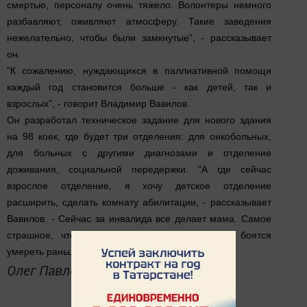
смертью, персоналу очень тяжело. Волонтеры немного
разбавляют, оживляют атмосферу. Такие заведения
нежелательно, чтобы были замкнутые", - рассказывает
он.
"К сожалению, нуждающихся в паллиативной помощи
каждый год становится больше - как детей, так и
взрослых", - говорит Владимир Вавилов.
Он разработал техническое задание для нового здания
на 98 коек, где будет три отделения: для онкобольных,
для больных с другими диагнозами и отделение
доживания, социальной передержки. "А где сейчас
взрослое отделение, я хочу детское отделение
расширить, сделать комнату абилитации, - рассказывает
Вавилов. - Сейчас за инвалида все делает мама. Самое
страшное, что я слышу от родителей, - они боятся
умереть раньше своих детей".
Олег Павленко