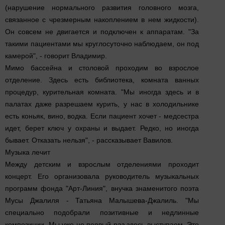
(нарушение нормального развития головного мозга,
связанное с чрезмерным накоплением в нем жидкости).
Он совсем не двигается и подключен к аппаратам. "За
такими пациентами мы круглосуточно наблюдаем, он под
камерой", - говорит Владимир.
Мимо бассейна и столовой проходим во взрослое
отделение. Здесь есть библиотека, комната ванных
процедур, курительная комната. "Мы иногда здесь и в
палатах даже разрешаем курить, у нас в холодильнике
есть коньяк, вино, водка. Если пациент хочет - медсестра
идет, берет ключ у охраны и выдает. Редко, но иногда
бывает. Отказать нельзя", - рассказывает Вавилов.
Музыка лечит
Между детским и взрослым отделениями проходит
концерт. Его организовала руководитель музыкальных
программ фонда "Арт-Линия", внучка знаменитого поэта
Мусы Джалиля - Татьяна Малышева-Джалиль. "Мы
специально подобрали позитивные и недлинные
композиции. Мы уже не первый раз здесь выступаем. Это