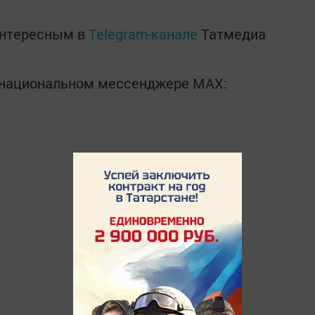
интересным в
Telegram-канале
Татмедиа
в национальном мессенджере MАХ: