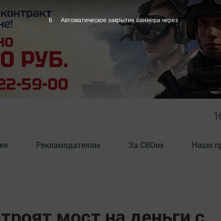
6
Автоматическое закрытие баннера через
1
ея
Рекламодателям
За СВОих
Наши п
троят мост на деньги с