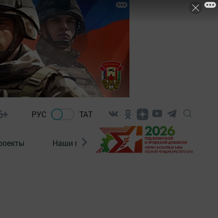
6+
РУС
ТАТ
роекты
Наши герои
Нормативно-правовые а