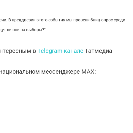
сии. В преддверии этого события мы провели блиц-опрос среди
дут ли они на выборы?"
интересным в
Telegram-канале
Татмедиа
в национальном мессенджере MАХ: