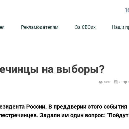
1
ея
Рекламодателям
За СВОих
Наши п
речинцы на выборы?
1398
0
езидента России. В преддверии этого события
пестречинцев. Задали им один вопрос: "Пойдут