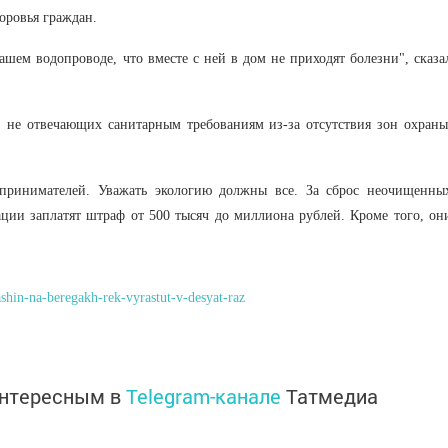
оровья граждан.
шем водопроводе, что вместе с ней в дом не приходят болезни", сказа
, не отвечающих санитарным требованиям из-за отсутствия зон охраны
дпринимателей. Уважать экологию должны все. За сброс неочищенны
ации заплатят штраф от 500 тысяч до миллиона рублей. Кроме того, он
shin-na-beregakh-rek-vyrastut-v-desyat-raz
интересным в
Telegram-канале
Татмедиа