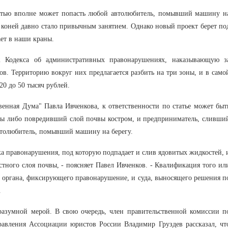
татью вполне может попасть любой автолюбитель, помывший машину н
 коней давно стало привычным занятием. Однако новый проект берет по
ает в наши краны.
42 Кодекса об административных правонарушениях, наказывающую з
в. Территорию вокруг них предлагается разбить на три зоны, и в само
20 до 50 тысяч рублей.
венная Дума" Павла Ивченкова, к ответственности по статье может быт
ды либо повредивший слой почвы костром, и предприниматель, сливши
автолюбитель, помывший машину на берегу.
ка правонарушения, под которую подпадает и слив ядовитых жидкостей, 
стного слоя почвы, - поясняет Павел Ивченков. - Квалификация того ил
о органа, фиксирующего правонарушение, и суда, выносящего решения п
.
разумной мерой. В свою очередь, член правительственной комиссии п
правления Ассоциации юристов России Владимир Груздев рассказал, чт