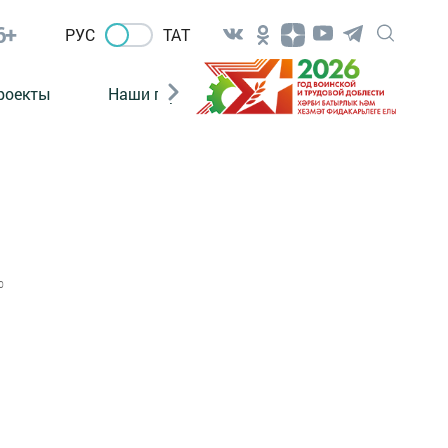
6+
РУС
ТАТ
роекты
Наши герои
Нормативно-правовые а
0