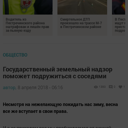
Водитель из
Смертельное ДТП
В Пестр
Пестречинского района
произошло на трассе М-7
ищут м
оштрафован и лишён прав
в Пестречинском районе
пристав
за пьяную езду
подрос
ОБЩЕСТВО
Государственный земельный надзор
поможет подружиться с соседями
автор,
8 апреля 2018 - 06:16
1383
0
1
Несмотря на нежелающую покидать нас зиму, весна
все же вступает в свои права.
И с ее приходом все мы пробуждаемся от зимней