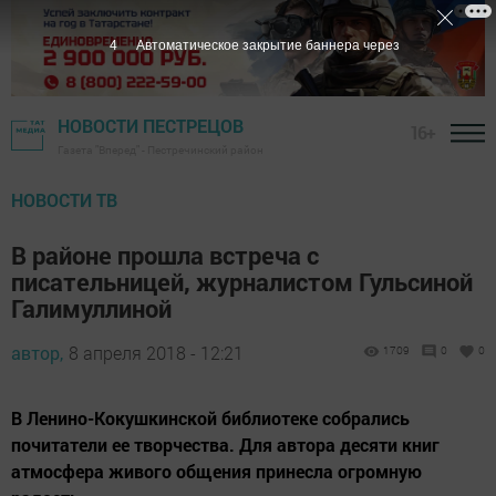
3
Автоматическое закрытие баннера через
НОВОСТИ ПЕСТРЕЦОВ
16+
Газета "Вперед" - Пестречинский район
НОВОСТИ ТВ
В районе прошла встреча с
писательницей, журналистом Гульсиной
Галимуллиной
автор,
8 апреля 2018 - 12:21
1709
0
0
В Ленино-Кокушкинской библиотеке собрались
почитатели ее творчества. Для автора десяти книг
атмосфера живого общения принесла огромную