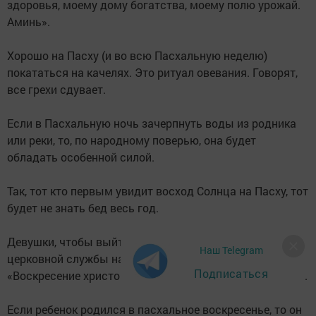
здоровья, моему дому богатства, моему полю урожай.
Аминь».
Хорошо на Пасху (и во всю Пасхальную неделю)
покататься на качелях. Это ритуал овевания. Говорят,
все грехи сдувает.
Если в Пасхальную ночь зачерпнуть воды из родника
или реки, то, по народному поверью, она будет
обладать особенной силой.
Так, тот кто первым увидит восход Солнца на Пасху, тот
будет не знать бед весь год.
Девушки, чтобы выйти замуж должны были во время
Наш Telegram
церковной службы на Пасху нужно сказать про себя:
Подписаться
«Воскресение христово! Пошли мне жениха холостого!».
Если ребенок родился в пасхальное воскресенье, то он