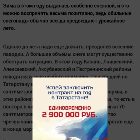
Зима в этом году выдалась особенно снежной, и это
можно воспринять весьма позитивно, ведь обильные
снегопады обычно всегда предвещают урожайное
лето.
Однако до лета надо еще дожить, преодолев весенние
паводки. А большие объемы снега могут существенно
обострить ситуацию. В этом году Казань, Лаишевский,
Алексеевский, Аксубаевский и Пестречинский районы
находятся в зоне особого внимания. При средней по
Татарстану высоте снежного покрова в 47
сантиметров, что на 14 сантиметров выше нормы, в
этих районах он был толще на 23 сантиметра, то есть в
полтора с лишним раза выше нормы и достигал 70
сантиметров. Об этом сообщало Министерство
чрезвычайных ситуаций по Республики Татарстан еще
в конце марта.