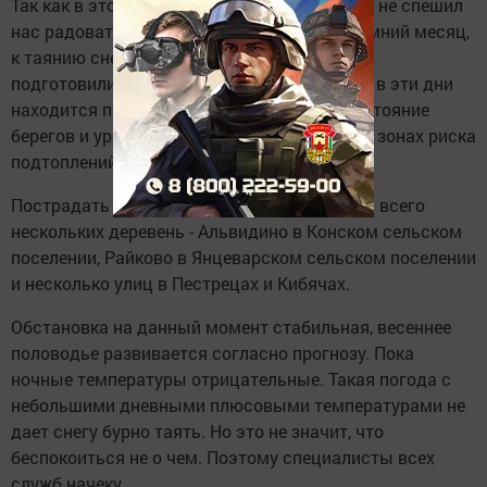
Так как в этом году первый весенний месяц не спешил
нас радовать теплом и март прошел как зимний месяц,
к таянию снега и льда на реках все службы
подготовились заблаговременно. Ситуация в эти дни
находится под постоянным контролем. Состояние
берегов и уровень воды в Меше, особенно в зонах риска
подтоплений, мониторится ежедневно.
Пострадать от большой воды могут жители всего
нескольких деревень - Альвидино в Конском сельском
поселении, Райково в Янцеварском сельском поселении
и несколько улиц в Пестрецах и Кибячах.
Обстановка на данный момент стабильная, весеннее
половодье развивается согласно прогнозу. Пока
ночные температуры отрицательные. Такая погода с
небольшими дневными плюсовыми температурами не
дает снегу бурно таять. Но это не значит, что
беспокоиться не о чем. Поэтому специалисты всех
служб начеку.