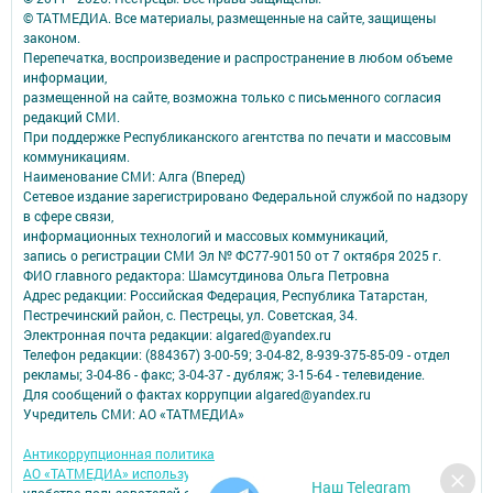
© ТАТМЕДИА. Все материалы, размещенные на сайте, защищены
законом.
Перепечатка, воспроизведение и распространение в любом объеме
информации,
размещенной на сайте, возможна только с письменного согласия
редакций СМИ.
При поддержке Республиканского агентства по печати и массовым
коммуникациям.
Наименование СМИ: Алга (Вперед)
Сетевое издание зарегистрировано Федеральной службой по надзору
в сфере связи,
информационных технологий и массовых коммуникаций,
запись о регистрации СМИ Эл № ФС77-90150 от 7 октября 2025 г.
ФИО главного редактора: Шамсутдинова Ольга Петровна
Адрес редакции: Российская Федерация, Республика Татарстан,
Пестречинский район, с. Пестрецы, ул. Советская, 34.
Электронная почта редакции: algared@yandex.ru
Телефон редакции: (884367) 3-00-59; 3-04-82, 8-939-375-85-09 - отдел
рекламы; 3-04-86 - факс; 3-04-37 - дубляж; 3-15-64 - телевидение.
Для сообщений о фактах коррупции algared@yandex.ru
Учредитель СМИ: АО «ТАТМЕДИА»
Антикоррупционная политика
АО «ТАТМЕДИА» использует «cookie»
для персонализации сервисов и
Наш Telegram