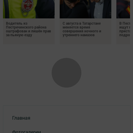
Водитель из
С августа в Татарстане
В Пестр
Пестречинского района
меняется время
ищут м
оштрафован и лишён прав
совершения ночного и
пристав
за пьяную езду
утреннего намазов
подрос
Главная
Фотогалереи