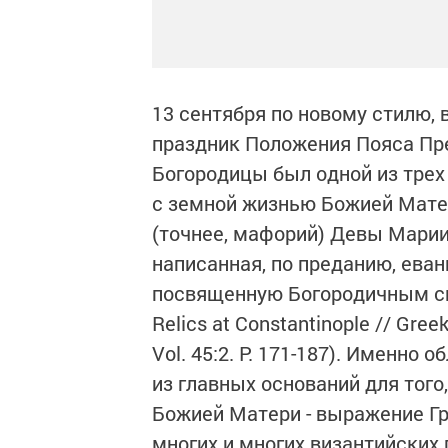
13 сентября по новому стилю, 
праздник Положения Пояса Пр
Богородицы был одной из трех
с земной жизнью Божией Мате
(точнее, мафорий) Девы Марии
написанная, по преданию, ева
посвященную Богородичным свя
Relics at Constantinople // Gree
Vol. 45:2. P. 171-187). Именн
из главных оснований для того
Божией Матери - выражение Гр
многих и многих византийских п