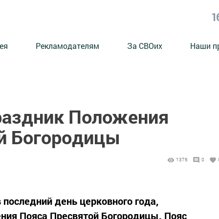
1
ея
Рекламодателям
За СВОих
Наши п
Праздник Положения
й Богородицы
1376
0
в последний день церковного года,
ния Пояса Пресвятой Богородицы. Пояс