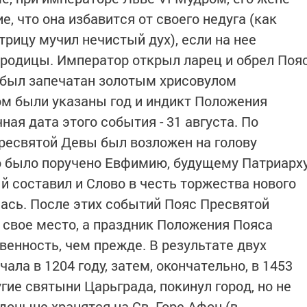
, что она избавится от своего недуга (как
рицу мучил нечистый дух), если на нее
родицы. Император открыл ларец и обрел Поя
с был запечатан золотым хрисовулом
ом были указаны год и индикт Положения
ная дата этого события - 31 августа. По
ресвятой Девы был возложен на голову
 было поручено Евфимию, будущему Патриарх
й составил и Слово в честь торжества нового
лась. После этих событий Пояс Пресвятой
свое место, а праздник Положения Пояса
енность, чем прежде. В результате двух
ала в 1204 году, затем, окончательно, в 1453
ругие святыни Царьграда, покинул город, но не
доныне хранятся на Св. Горе Афон (в