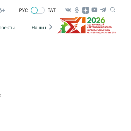
6+
РУС
ТАТ
роекты
Наши герои
Нормативно-правовые а
0