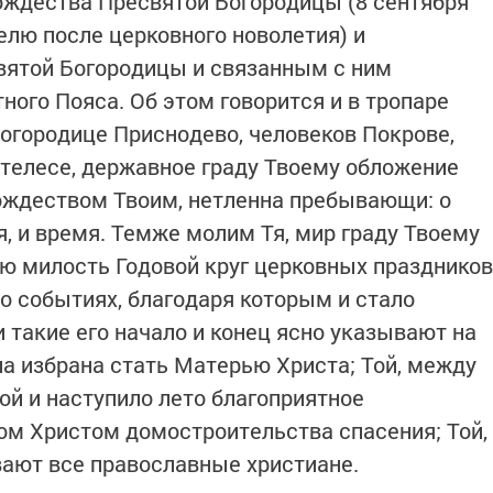
ождества Пресвятой Богородицы (8 сентября
еделю после церковного новолетия) и
вятой Богородицы и связанным с ним
ого Пояса. Об этом говорится и в тропаре
огородице Приснодево, человеков Покрове,
 телесе, державное граду Твоему обложение
ождеством Твоим, нетленна пребывающи: о
я, и время. Темже молим Тя, мир граду Твоему
ю милость Годовой круг церковных праздников
о событиях, благодаря которым и стало
 такие его начало и конец ясно указывают на
ла избрана стать Матерью Христа; Той, между
й и наступило лето благоприятное
м Христом домостроительства спасения; Той,
вают все православные христиане.