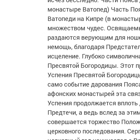
монастыре Ватопед) Часть По
Ватопеди на Кипре (в монасты
множеством чудес. Освящаемы
раздаются верующим для ноше
немощь, благодаря Предстател
исцеление. Глубоко символичн
Пресвятой Богородицы. Этот 
Успения Пресвятой Богородицы
само событие дарования Пояса
афонских монастырей эта связ
Успения продолжается вплоть 
Предтечи, а ведь вслед за эт
совершается торжество Положе
церковного последования. Серг