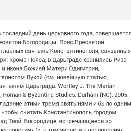
в последний день церковного года, совершаетс
есвятой Богородицы. Пояс Пресвятой
 главных святынь Константинополя, связанных
ри;
кроме Пояса, в Царьграде хранились Риза
 и икона Божией Матери Одигитрии,
нгелистом Лукой (см. новейшую статью,
тыням Царьграда: Wortley J. The Marian
k, Roman & Byzantine Studies. Durham (NC), 2005.
о обладание этими тремя святынями и было одни
, чтобы считать Константинополь городом
ад Твой, Богородице, встречающееся во
еснопениях (и, в том числе, и в песнопениях