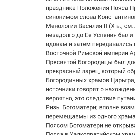
праздника Положения Пояса Пр
синонимом слова Константиноп
Менологии Василия II (X в.; см.
незадолго до Ее Успения был
вдовам и затем передавались 
Восточной Римской империи Арка
Пресвятой Богородицы был до
прекрасный ларец, который об
Богородичных храмов Царьград
источники говорят о нахождени
вероятно, это следствие пута
Ризы Богоматери; вполне возм
перемещаемы из одного храма 
Поясом Богоматери не открыва
Пояса в Халкопратийском храм