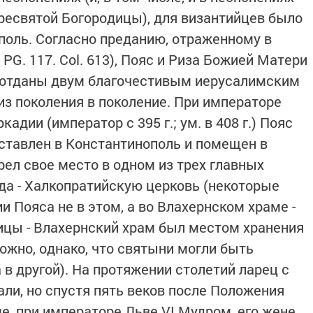
есвятой Богородицы), для византийцев было
оль. Согласно преданию, отраженному в
: PG. 117. Col. 613), Пояс и Риза Божией Матери
и отданы двум благочестивым иерусалимским
из поколения в поколение. При императоре
дии (император с 395 г.; ум. в 408 г.) Пояс
ставлен в Константинополь и помещен в
рел свое место в одном из трех главных
а - Халкопратийскую церковь (некоторые
и Пояса не в этом, а во Влахернском храме -
ницы - Влахернский храм был местом хранения
ожно, однако, что святыни могли быть
в другой). На протяжении столетий ларец с
ли, но спустя пять веков после Положения
е, при императоре Льве VI Мудром, его жене