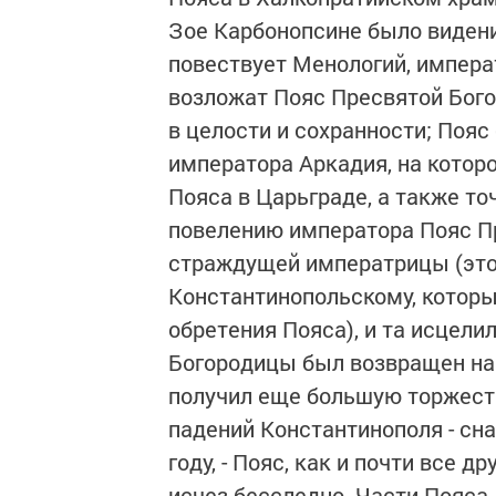
Зое Карбонопсине было видение
повествует Менологий, императ
возложат Пояс Пресвятой Бого
в целости и сохранности; Поя
императора Аркадия, на котор
Пояса в Царьграде, а также точ
повелению императора Пояс П
страждущей императрицы (это
Константинопольскому, которы
обретения Пояса), и та исцели
Богородицы был возвращен на 
получил еще большую торжеств
падений Константинополя - снач
году, - Пояс, как и почти все д
исчез бесследно. Части Пояса 