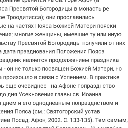
яса Пресвятой Богородицы в монастыре
ре Троодитисса); они прославились
е на частях Пояса Божией Матери пояски
ния; многие женщины, имевшие ту или иную
ьству Пресвятой Богородицы получили от них
а дата празднования Положения Пояса
праздник является продолжением праздника
 - он не только посвящен Божией Матери, но
 произошло в связи с Успением. В практике
ь еще очевиднее - на Афоне попразднство
до дня Усекновения главы св. Иоанна
им днем и его однодневным попразднством и
ния Пояса (см.: Святогорский устав
иев Посад; Афон, 2002. С. 133-135). Тем самым,