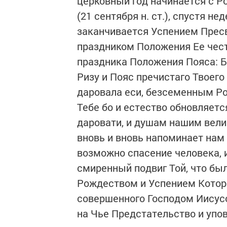
церковный год начинается с Р
(21 сентября н. ст.), спустя н
заканчивается Успением Прес
праздником Положения Ее честн
праздника Положения Пояса: Б
Ризу и Пояс пречистаго Твоего
даровала еси, безсеменным Р
Тебе бо и естество обновляетс
даровати, и душам нашим вели
вновь и вновь напоминает нам 
возможно спасение человека, и
смиренный подвиг Той, что бы
Рождеством и Успением Которо
совершенного Господом Иисусо
на Чье Предстательство и упо