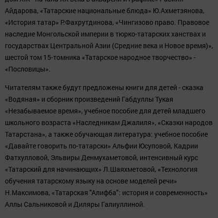
Айдарова, «Татарские национальные блюда» Ю.Ахметзянова,
«История татар» Р.Фахрутдинова, «Чингизово право. Правовое
наследие Монгольской империи в тюрко-татарских ханствах и
государствах Центральной Азии (Средние века и Новое время)»,
шестой том 15-томника «Татарское народное творчество» -
«Пословицы».
Читателям также будут предложены книги для детей - сказка
«Водяная» и сборник произведений Габдуллы Тукая
«Незабываемое время», учебное пособие для детей младшего
школьного возраста «Наследникам Джалиля», «Сказки народов
Татарстана», а также обучающая литература: учебное пособие
«Давайте говорить по-татарски» Альфии Юсуповой, Кадрии
Фатхулловой, Эльвиры Денмухаметовой, интенсивный курс
«Татарский для начинающих» Л.Шаяхметовой, «Технология
обучения татарскому языку на основе моделей речи»
Н.Максимова, «Татарская "Алифба": история и современность»
Аллы Сальниковой и Диляры Галиуллиной.