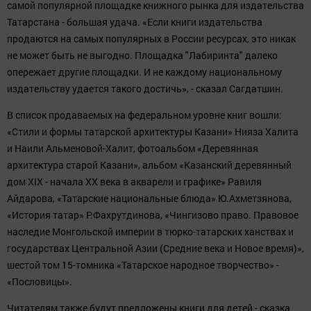
самой популярной площадке книжного рынка для издательства
Татарстана - большая удача. «Если книги издательства
продаются на самых популярных в России ресурсах, это никак
не может быть не выгодно. Площадка "Лабиринта" далеко
опережает другие площадки. И не каждому национальному
издательству удается такого достичь», - сказал Сагдатшин.
В список продаваемых на федеральном уровне книг вошли:
«Стили и формы татарской архитектуры Казани» Нияза Халита
и Наили Альменовой-Халит, фотоальбом «Деревянная
архитектура старой Казани», альбом «Казанский деревянный
дом XIX - начала XX века в акварели и графике» Равиля
Айдарова, «Татарские национальные блюда» Ю.Ахметзянова,
«История татар» Р.Фахрутдинова, «Чингизово право. Правовое
наследие Монгольской империи в тюрко-татарских ханствах и
государствах Центральной Азии (Средние века и Новое время)»,
шестой том 15-томника «Татарское народное творчество» -
«Пословицы».
Читателям также будут предложены книги для детей - сказка