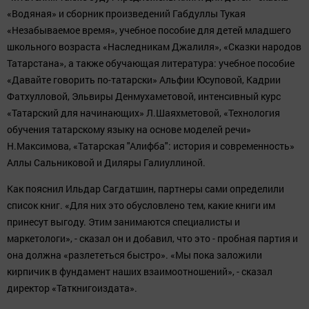
«Водяная» и сборник произведений Габдуллы Тукая
«Незабываемое время», учебное пособие для детей младшего
школьного возраста «Наследникам Джалиля», «Сказки народов
Татарстана», а также обучающая литература: учебное пособие
«Давайте говорить по-татарски» Альфии Юсуповой, Кадрии
Фатхулловой, Эльвиры Денмухаметовой, интенсивный курс
«Татарский для начинающих» Л.Шаяхметовой, «Технология
обучения татарскому языку на основе моделей речи»
Н.Максимова, «Татарская "Алифба": история и современность»
Аллы Сальниковой и Диляры Галиуллиной.
Как пояснил Ильдар Сагдатшин, партнеры сами определили
список книг. «Для них это обусловлено тем, какие книги им
принесут выгоду. Этим занимаются специалисты и
маркетологи», - сказал он и добавил, что это - пробная партия и
она должна «разлететься быстро». «Мы пока заложили
кирпичик в фундамент наших взаимоотношений», - сказал
директор «Таткнигоиздата».