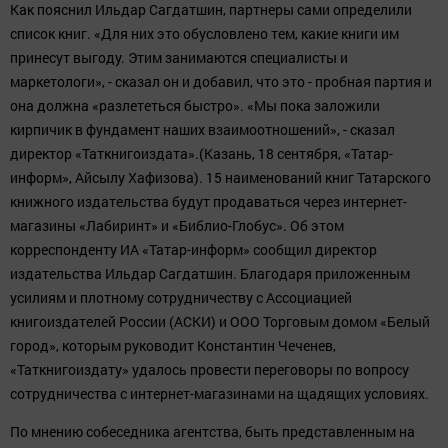
Как пояснил Ильдар Сагдатшин, партнеры сами определили
список книг. «Для них это обусловлено тем, какие книги им
принесут выгоду. Этим занимаются специалисты и
маркетологи», - сказал он и добавил, что это - пробная партия и
она должна «разлететься быстро». «Мы пока заложили
кирпичик в фундамент наших взаимоотношений», - сказал
директор «Таткнигоиздата».(Казань, 18 сентября, «Татар-
информ», Айсылу Хафизова). 15 наименований книг Татарского
книжного издательства будут продаваться через интернет-
магазины «Лабиринт» и «Библио-Глобус». Об этом
корреспонденту ИА «Татар-информ» сообщил директор
издательства Ильдар Сагдатшин. Благодаря приложенным
усилиям и плотному сотрудничеству с Ассоциацией
книгоиздателей России (АСКИ) и ООО Торговым домом «Белый
город», которым руководит Константин Чеченев,
«Таткнигоиздату» удалось провести переговоры по вопросу
сотрудничества с интернет-магазинами на щадящих условиях.
По мнению собеседника агентства, быть представленным на