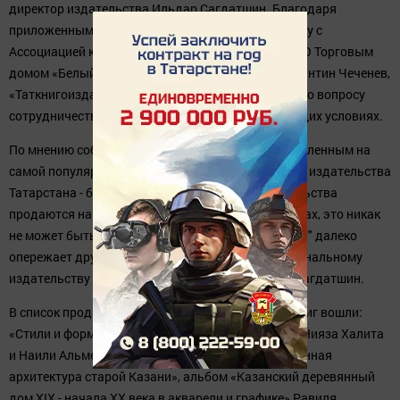
директор издательства Ильдар Сагдатшин. Благодаря
приложенным усилиям и плотному сотрудничеству с
Ассоциацией книгоиздателей России (АСКИ) и ООО Торговым
домом «Белый город», которым руководит Константин Чеченев,
«Таткнигоиздату» удалось провести переговоры по вопросу
сотрудничества с интернет-магазинами на щадящих условиях.
По мнению собеседника агентства, быть представленным на
самой популярной площадке книжного рынка для издательства
Татарстана - большая удача. «Если книги издательства
продаются на самых популярных в России ресурсах, это никак
не может быть не выгодно. Площадка "Лабиринта" далеко
опережает другие площадки. И не каждому национальному
издательству удается такого достичь», - сказал Сагдатшин.
В список продаваемых на федеральном уровне книг вошли:
«Стили и формы татарской архитектуры Казани» Нияза Халита
и Наили Альменовой-Халит, фотоальбом «Деревянная
архитектура старой Казани», альбом «Казанский деревянный
дом XIX - начала XX века в акварели и графике» Равиля