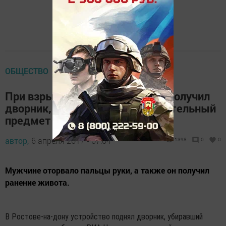
ОБЩЕСТВО
При взрыве в Ростове ранения получил
дворник, подобравший подозрительный
предмет
автор,
6 апреля 2017 - 07:04
1398
0
0
Мужчине оторвало пальцы руки, а также он получил
ранение живота.
В Ростове-на-дону устройство поднял дворник, убиравший