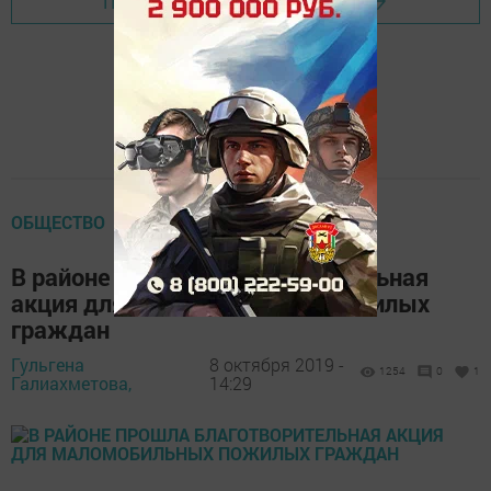
Перейти на страницу новости
ОБЩЕСТВО
В районе прошла благотворительная
акция для маломобильных пожилых
граждан
Гульгена
8 октября 2019 -
1254
0
1
Галиахметова,
14:29