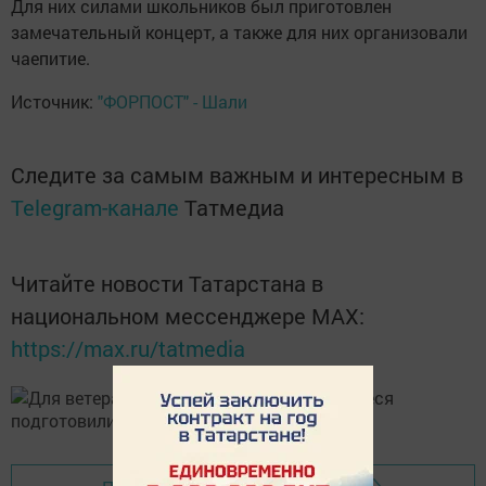
Для них силами школьников был приготовлен
замечательный концерт, а также для них организовали
чаепитие.
Источник:
"ФОРПОСТ" - Шали
Следите за самым важным и интересным в
Telegram-канале
Татмедиа
Читайте новости Татарстана в
национальном мессенджере MАХ:
https://max.ru/tatmedia