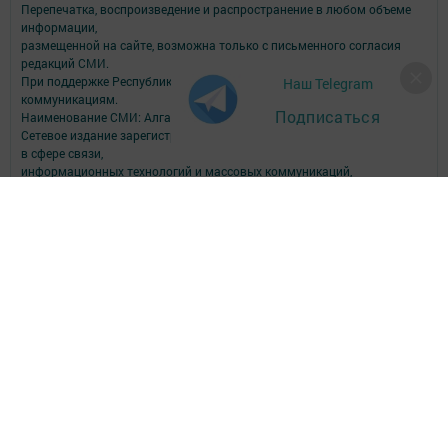
Перепечатка, воспроизведение и распространение в любом объеме
информации,
размещенной на сайте, возможна только с письменного согласия
редакций СМИ.
При поддержке Республиканского агентства по печати и массовым
Наш Telegram
коммуникациям.
Подписаться
Наименование СМИ: Алга (Вперед)
Сетевое издание зарегистрировано Федеральной службой по надзору
в сфере связи,
информационных технологий и массовых коммуникаций,
запись о регистрации СМИ Эл № ФС77-90150 от 7 октября 2025 г.
ФИО главного редактора: Шамсутдинова Ольга Петровна
Адрес редакции: Российская Федерация, Республика Татарстан,
Пестречинский район, с. Пестрецы, ул. Советская, 34.
Электронная почта редакции: algared@yandex.ru
Телефон редакции: (884367) 3-00-59; 3-04-82, 8-939-375-85-09 - отдел
рекламы; 3-04-86 - факс; 3-04-37 - дубляж; 3-15-64 - телевидение.
Для сообщений о фактах коррупции algared@yandex.ru
Учредитель СМИ: АО «ТАТМЕДИА»
Антикоррупционная политика
АО «ТАТМЕДИА» использует «cookie»
для персонализации сервисов и
удобства пользователей сайтом.
Использование «cookie» можно отменить в настройках браузера.
Политика конфиденциальности