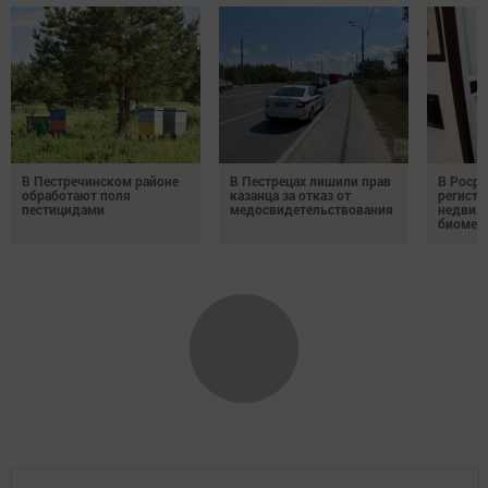
В Пестречинском районе
В Пестрецах лишили прав
В Росре
обработают поля
казанца за отказ от
регистр
пестицидами
медосвидетельствования
недвиж
биомет