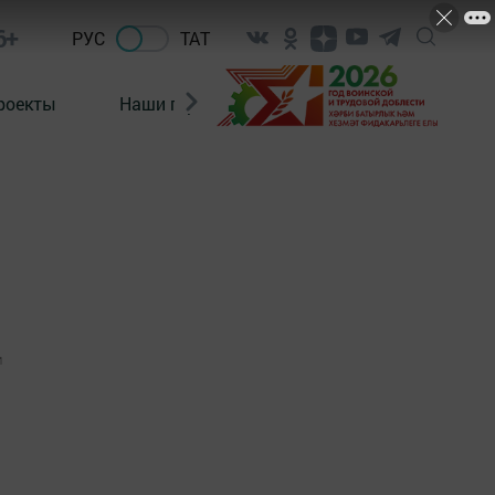
6+
РУС
ТАТ
роекты
Наши герои
Нормативно-правовые а
1