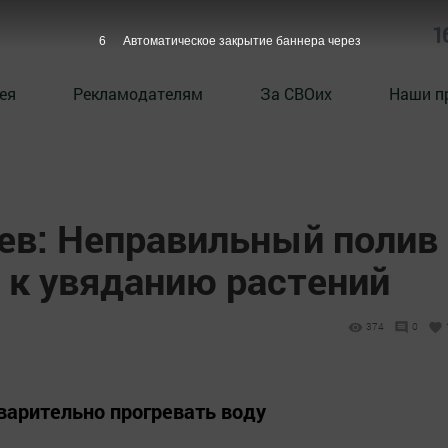
1
4
Автоматическое закрытие баннера через
ея
Рекламодателям
За СВОих
Наши п
ев: Неправильный полив
 к увяданию растений
374
0
варительно прогревать воду