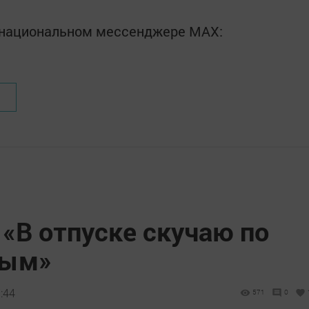
в национальном мессенджере MАХ:
 «В отпуске скучаю по
ным»
:44
571
0