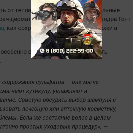
ть от тепла и солнца, но и дополнительные
Врач-дерматолог и косметолог Александра Гонт
ла,
как сохранить здоровье волос и кожи в
 особенно важно правильно подбирать
.
 содержания сульфатов — они мягче
смягчают кутикулу, увлажняют и
ание. Советую обсудить выбор шампуня с
ьзовать лечебную или аптечную косметику,
блемы. Если же состояние волос в целом
таточно простых уходовых процедур», —