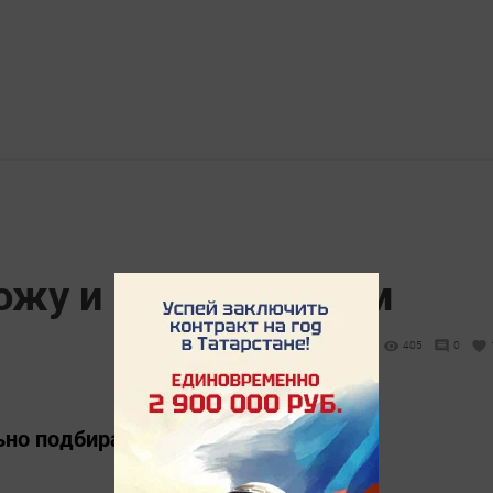
кожу и волосы летом
405
0
но подбирать средства ухода