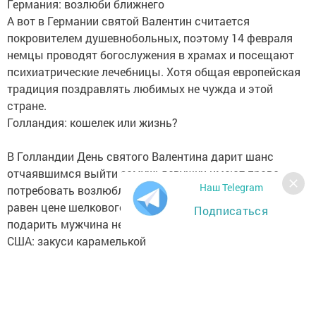
Германия: возлюби ближнего
А вот в Германии святой Валентин считается
покровителем душевнобольных, поэтому 14 февраля
немцы проводят богослужения в храмах и посещают
психиатрические лечебницы. Хотя общая европейская
традиция поздравлять любимых не чужда и этой
стране.
Голландия: кошелек или жизнь?
В Голландии День святого Валентина дарит шанс
отчаявшимся выйти замуж: девушки имеют право
Наш Telegram
потребовать возлюбленного взять их в жены. Отказ
равен цене шелкового платья, ведь именно его обязан
Подписаться
подарить мужчина несостоявшейся невесте.
США: закуси карамелькой
Традиция поздравлять не только вторую половинку,но и
любимых друзей и родственников, пришла из США. В
Америке Валентинов день отмечают чаще всего в
ресторане или клубе. В школах делают открытки -