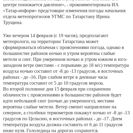
центре понижается давление», - прокомментировала ИА
«Татар-информ» предстоящие изменения погоды начальник
отдела метеопрогнозов УГМС по Татарстану Ирина
Трущина.
Уже вечером 14 февраля (с 19 часов), предполагают
метеорологи, на территории Татарстана может
сформироваться облачная с прояснениями погода, однако в
большинстве районов ночью и утром вероятны слабые
метели и снег. При умеренном ночью и утром южном и юго-
западном ветре (местами - с порывами до 18 м/с) температура
воздуха ночью составит от -8 до -13 градусов, в восточных
районах - до -16. При слабом ветре в дневные часы
температура составит от 5 до 10 градусов мороза.
Во второй половине дня 15 февраля при сохранении
облачности с прояснениями в большинстве районов будет
идти небольшой снег (ночью до умеренного), местами
вероятны слабые метели. Ветер сменит направление на
северное, а столбики термометров покажут ночью от -8 до -13
градусов по Цельсию, в восточных районах - до -17. Днем
температура воздуха должна составить от 6 до 11 градусов
ниже нуля. Гололедица на дорогах сохранится.