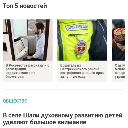
Топ 5 новостей
В Росреестре рассказали о
Водитель из
С авгус
регистрации
Пестречинского района
меняет
недвижимости по
оштрафован и лишён прав
соверше
биометрии
за пьяную езду
утренне
ОБЩЕСТВО
В селе Шали духовному развитию детей
уделяют большое внимание