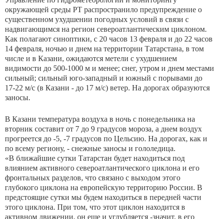
окружающей среды РТ распространило предупреждение о
существенном ухудшении погодных условий в связи с
надвигающимся на регион североатлантическим циклоном.
Как полагают синоптики, с 20 часов 13 февраля и до 22 часов
14 февраля, ночью и днем на территории Татарстана, в том
числе и в Казани, ожидаются метели с ухудшением
видимости до 500-1000 м и менее; снег, утром и днем местами
сильный; сильный юго-западный и южный с порывами до
17-22 м/с (в Казани - до 17 м/с) ветер. На дорогах образуются
заносы.
В Казани температура воздуха в ночь с понедельника на
вторник составит от 7 до 9 градусов мороза, а днем воздух
прогреется до -5, -7 градусов по Цельсию. На дорогах, как и
по всему региону, - снежные заносы и гололедица.
«В ближайшие сутки Татарстан будет находиться под
влиянием активного североатлантического циклона и его
фронтальных разделов, что связано с выходом этого
глубокого циклона на европейскую территорию России. В
предстоящие сутки мы будем находиться в передней части
этого циклона. При том, что этот циклон находится в
активном движении, он еще и углубляется -значит, в его