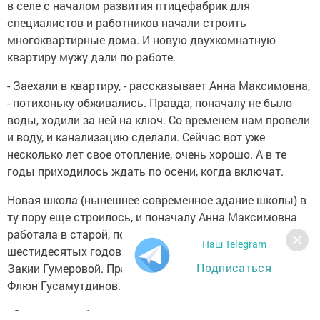
в селе с началом развития птицефабрик для
специалистов и работников начали строить
многоквартирные дома. И новую двухкомнатную
квартиру мужу дали по работе.
- Заехали в квартиру, - рассказывает Анна Максимовна,
- потихоньку обживались. Правда, поначалу не было
воды, ходили за ней на ключ. Со временем нам провели
и воду, и канализацию сделали. Сейчас вот уже
несколько лет свое отопление, очень хорошо. А в те
годы приходилось ждать по осени, когда включат.
Новая школа (нынешнее современное здание школы) в
ту пору еще строилось, и поначалу Анна Максимовна
работала в старой, построенной в начале
Наш Telegram
шестидесятых годов еще под руководством директора
Подписаться
Закии Гумеровой. Правда, руководил школой уже тогда
Флюн Гусамутдинов.
- Сначала я работала в интернате воспитателем, -