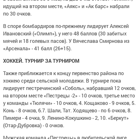
идущий на втором месте, «Аякс» и «Ак барс» набрали
по 30 очков.
В споре бомбардиров по-прежнему лидирует Алексей
Ивановский («Олимп»), у него 48 баллов (30 забитых
мячей и 18 голевых пасов). У Вячеслава Смирнова из
«Арсенала» - 41 балл (26+15).
ХОККЕЙ. ТУРНИР ЗА ТУРНИРОМ
Также приближается к концу первенство района по
хоккею среди сельской молодежи. В турнире пока
лидирует пестречинский «Соболь», набравший 12 очков,
на втором месте «Пестрецы -2» - 10 очков, третье место
у команды «Тюлячи» - 10 очков, 4. Кощаково - 9 очков, 5.
Конь - 8 очков, 6.7. Шали, Тат. Ходящево - по 6 очков, 8.
Пимери - 4 очка, 9. Ленино-Кокушкино - 2, 10. «Беркут»
(Отар-Дубровка) - 0 очков.
Мужская команда «Пестрецы» в любительской лиге