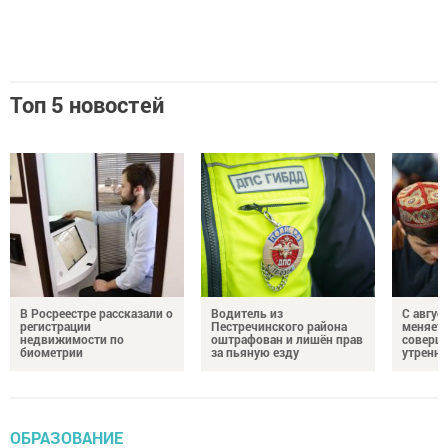
Топ 5 новостей
В Росреестре рассказали о
Водитель из
С авгус
регистрации
Пестречинского района
меняет
недвижимости по
оштрафован и лишён прав
соверше
биометрии
за пьяную езду
утренне
ОБРАЗОВАНИЕ