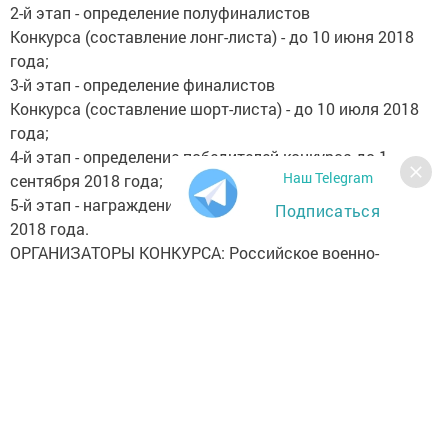
2-й этап - определение полуфиналистов
Конкурса (составление лонг-листа) - до 10 июня 2018
года;
3-й этап - определение финалистов
Конкурса (составление шорт-листа) - до 10 июля 2018
года;
4-й этап - определение победителей конкурса до 1
Наш Telegram
сентября 2018 года;
5-й этап - награждение победителей - до 25 декабря
Подписаться
2018 года.
ОРГАНИЗАТОРЫ КОНКУРСА: Российское военно-
историческое общество,
Министерство обороны Российской Федерации,
Министерство образования и
науки Российской Федерации, Министерство культуры
Российской Федерации, Российская государственная
библиотека, Издательский дом «Не секретно»
Информация о конкурсе на сайте:
http://героивеликойпобеды.рф