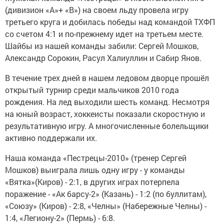
(дивизион «А»+ «В») на своем льду провела игру
третьего круга и добилась победы над командой ТХФП
со счетом 4:1 и по-прежнему идет на третьем месте.
Шайбы из нашей команды забили: Сергей Мошков,
Александр Сорокин, Расул Халиуллин и Сабир Янов.
В течение трех дней в нашем ледовом дворце прошёл
открытый турнир среди мальчиков 2010 года
рождения. На лед выходили шесть команд. Несмотря
на юный возраст, хоккеисты показали скоростную и
результативную игру. А многочисленные болельщики
активно поддержали их.
Наша команда «Пестрецы-2010» (тренер Сергей
Мошков) выиграла лишь одну игру - у команды
«Вятка»(Киров) - 2:1, в других играх потерпела
поражение - «Ак барсу-2» (Казань) - 1:2 (по буллитам),
«Союзу» (Киров) - 2:8, «Челны» (Набережные Челны) -
1:4, «Легиону-2» (Пермь) - 6:8.