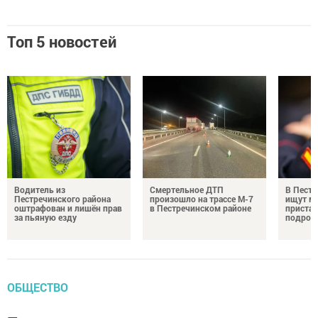
Топ 5 новостей
Водитель из
Смертельное ДТП
В Пестр
Пестречинского района
произошло на трассе М-7
ищут м
оштрафован и лишён прав
в Пестречинском районе
пристав
за пьяную езду
подрос
ОБЩЕСТВО