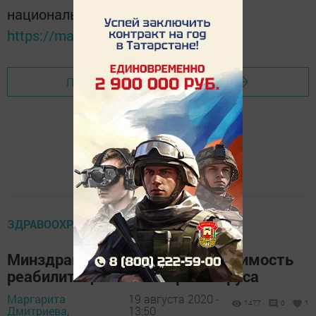
национальном мессенджере MАХ:
https://max.ru/tatmedia
Перейти на страницу новости
ЗДРАВООХРАНЕНИЕ
Минздрав РТ объяснил необходимость
реабилитации после коронавируса
Маргарита
19 августа 2020 -
1477
0
1
Дмитриева,
13:50