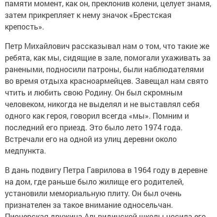
памяти момент, как он, преклонив колени, целует знамя,
затем прикрепляет к нему значок «Брестская
крепость».
Петр Михайлович рассказывал нам о том, что такие же
ребята, как мы, сидящие в зале, помогали ухаживать за
ранеными, подносили патроны, были наблюдателями
во время отдыха красноармейцев. Завещал нам свято
чтить и любить свою Родину. Он был скромным
человеком, никогда не выделял и не выставлял себя
одного как героя, говорил всегда «мы». Помним и
последний его приезд. Это было лето 1974 года.
Встречали его на одной из улиц деревни около
медпункта.
В дань подвигу Петра Гаврилова в 1964 году в деревне
на дом, где раньше было жилище его родителей,
установили мемориальную плиту. Он был очень
признателен за такое внимание односельчан.
Пионерская дружина Альвидинской школы носила его