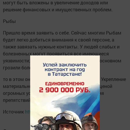
могут быть вложены в увеличение доходов или
решение финансовых и имущественных проблем.
Рыбы
Пришло время заявить о себе. Сейчас многим Рыбам
будет легко добиться внимания к своей персоне, а
также завязать нужные контакты. У людей слабых и
болезненных могут проявиться все имеющиеся
уязвимости; если на прошлой неделе вам в основном
грозили болезни вялотекущие,
то в этом они могут принять острую форму. Укрепление
материального положения возможно лишь ценой
огромных усилий и постоянного преодоления
препятствий.
Источник
http://vedmochka.net