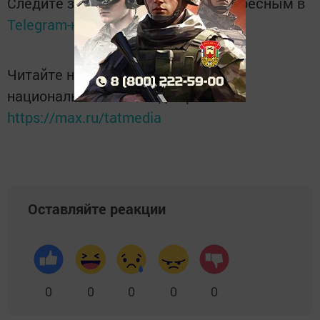
Следите за самым важным и интересным в
Telegram-канале
Татмедиа
Читайте новости Татарстана в
национальном мессенджере MАХ:
https://max.ru/tatmedia
Оставляйте реакции
0
0
0
0
0