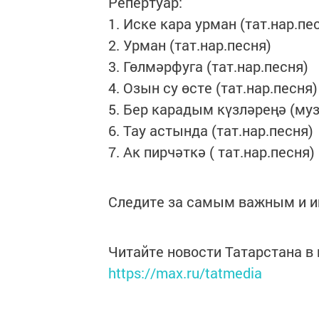
Репертуар:
1. Иске кара урман (тат.нар.пе
2. Урман (тат.нар.песня)
3. Гөлмәрфуга (тат.нар.песня)
4. Озын су өсте (тат.нар.песня)
5. Бер карадым күзләреңә (муз
6. Тау астында (тат.нар.песня)
7. Ак пирчәткә ( тат.нар.песня)
Следите за самым важным и 
Читайте новости Татарстана 
https://max.ru/tatmedia