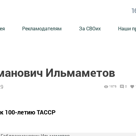
1
ея
Рекламодателям
За СВОих
Наши п
манович Ильмаметов
29
1676
0
 к 100-летию ТАССР