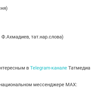
сня)
 Ф.Ахмадиев, тат.нар.слова)
интересным в
Telegram-канале
Татмедиа
в национальном мессенджере MАХ: