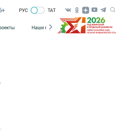
6+
РУС
ТАТ
роекты
Наши герои
Нормативно-правовые а
1